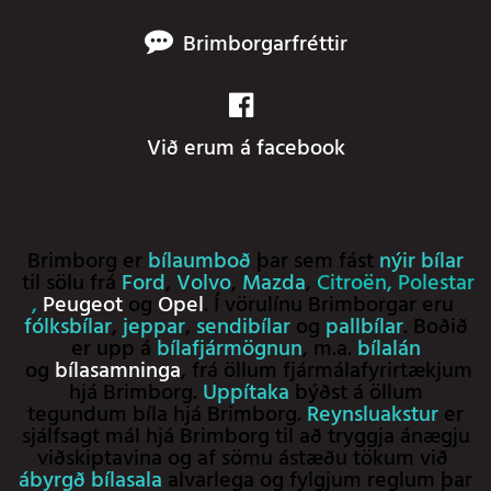
Brimborgarfréttir
Við erum á facebook
Brimborg er
bílaumboð
þar sem fást
nýir bílar
til sölu frá
Ford
,
Volvo
,
Mazda
,
Citroën
,
Polestar
,
Peugeot
og
Opel
. Í vörulínu Brimborgar eru
fólksbílar
,
jeppar
,
sendibílar
og
pallbílar
. Boðið
er upp á
bílafjármögnun
, m.a.
bílalán
og
bílasamninga
, frá öllum fjármálafyrirtækjum
hjá Brimborg.
Uppítaka
býðst á öllum
tegundum bíla hjá Brimborg.
Reynsluakstur
er
sjálfsagt mál hjá Brimborg til að tryggja ánægju
viðskiptavina og af sömu ástæðu tökum við
ábyrgð bílasala
alvarlega og fylgjum reglum þar