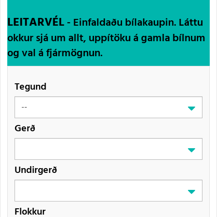
LEITARVÉL
- Einfaldaðu bílakaupin. Láttu
okkur sjá um allt, uppítöku á gamla bílnum
og val á fjármögnun.
Tegund
Gerð
Undirgerð
Flokkur