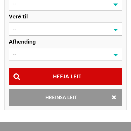
Verð til
Afhending
Hefja
HREINSA LEIT
leit