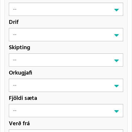
Drif
Skipting
Orkugjafi
Fjöldi sæta
Verð frá