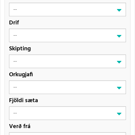
Drif
Skipting
Orkugjafi
Fjöldi sæta
Verð frá