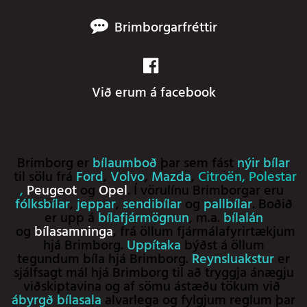
Brimborgarfréttir
Við erum á facebook
Brimborg er
bílaumboð
þar sem fást
nýir bílar
til sölu frá
Ford
,
Volvo
,
Mazda
,
Citroën
,
Polestar
,
Peugeot
og
Opel
. Í vörulínu Brimborgar eru
fólksbílar
,
jeppar
,
sendibílar
og
pallbílar
. Boðið
er upp á
bílafjármögnun
, m.a.
bílalán
og
bílasamninga
, frá öllum fjármálafyrirtækjum
hjá Brimborg.
Uppítaka
býðst á öllum
tegundum bíla hjá Brimborg.
Reynsluakstur
er
sjálfsagt mál hjá Brimborg til að tryggja ánægju
viðskiptavina og af sömu ástæðu tökum við
ábyrgð bílasala
alvarlega og fylgjum reglum þar