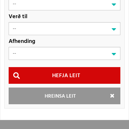
Verð til
Afhending
Hefja
HREINSA LEIT
leit