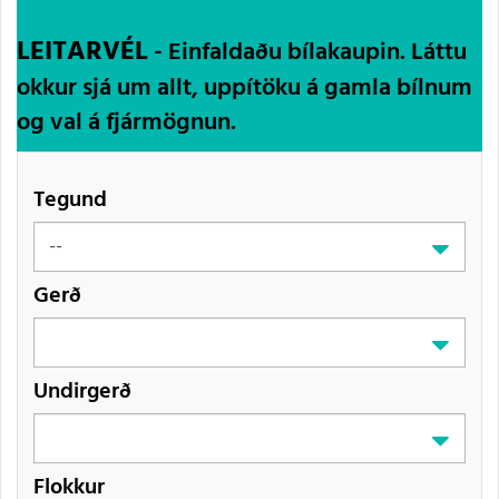
LEITARVÉL
- Einfaldaðu bílakaupin. Láttu
okkur sjá um allt, uppítöku á gamla bílnum
og val á fjármögnun.
Tegund
Gerð
Undirgerð
Flokkur