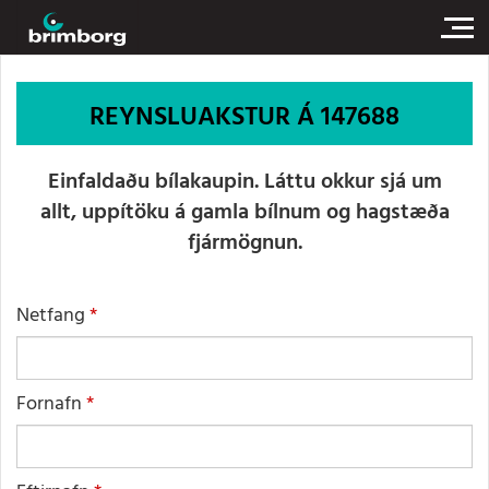
REYNSLUAKSTUR Á 147688
Einfaldaðu bílakaupin. Láttu okkur sjá um
allt, uppítöku á gamla bílnum og hagstæða
fjármögnun.
Netfang
Fornafn