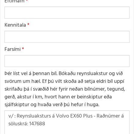
Eftirnafn
Kennitala
Farsími
Þér líst vel á þennan bíl. Bókaðu reynsluakstur og við
svörum um hæl. Ef þú vilt skoða að setja eldri bíl uppí
skrifaðu þá í svæðið hér fyrir neðan bílnúmer, tegund,
gerð, akstur í km, hvort hann er beinskiptur eða
sjálfskiptur og hvaða verð þú hefur í huga.