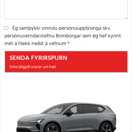
Ég samþykki vinnslu persónuupplýsinga skv.
persónuverndarstefnu Brimborgar sem ég hef kynnt
mér á hlekk neðst á vefnum
SENDA FYRIRSPURN
Söluráðgjafi svarar um hæl