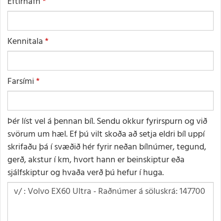
Eftirnafn
Kennitala
Farsími
Þér líst vel á þennan bíl. Sendu okkur fyrirspurn og við
svörum um hæl. Ef þú vilt skoða að setja eldri bíl uppí
skrifaðu þá í svæðið hér fyrir neðan bílnúmer, tegund,
gerð, akstur í km, hvort hann er beinskiptur eða
sjálfskiptur og hvaða verð þú hefur í huga.