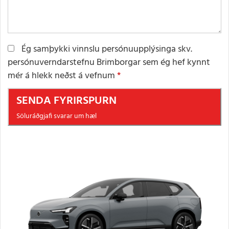
Ég samþykki vinnslu persónuupplýsinga skv.
persónuverndarstefnu Brimborgar sem ég hef kynnt
mér á hlekk neðst á vefnum
SENDA FYRIRSPURN
Söluráðgjafi svarar um hæl