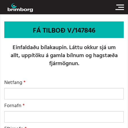
FÁ TILBOÐ V/147846
Einfaldaðu bílakaupin. Láttu okkur sjá um
allt, uppítöku á gamla bílnum og hagstæða
fjármögnun.
Netfang
Fornafn