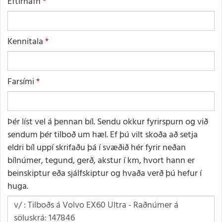
Eftirnafn
Kennitala
Farsími
Þér líst vel á þennan bíl. Sendu okkur fyrirspurn og við
sendum þér tilboð um hæl. Ef þú vilt skoða að setja
eldri bíl uppí skrifaðu þá í svæðið hér fyrir neðan
bílnúmer, tegund, gerð, akstur í km, hvort hann er
beinskiptur eða sjálfskiptur og hvaða verð þú hefur í
huga.