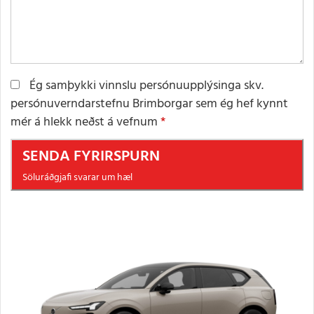
Ég samþykki vinnslu persónuupplýsinga skv.
persónuverndarstefnu Brimborgar sem ég hef kynnt
mér á hlekk neðst á vefnum
SENDA FYRIRSPURN
Söluráðgjafi svarar um hæl