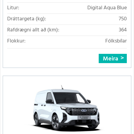
Litur:
Digital Aqua Blue
Dráttargeta (kg):
750
Rafdrægni allt að (km):
364
Flokkur:
Fólksbílar
Meira