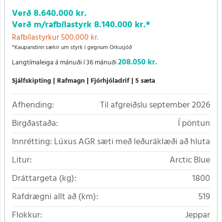
Verð
8.640.000 kr.
Verð m/rafbílastyrk
8.140.000 kr.
*
Rafbílastyrkur 500.000 kr.
*Kaupandinn sækir um styrk í gegnum Orkusjóð
208.050 kr.
Langtímaleiga á mánuði í 36 mánuði
Sjálfskipting
Rafmagn
Fjórhjóladrif
5 sæta
Afhending:
Til afgreiðslu september 2026
Birgðastaða:
Í pöntun
Innrétting:
Lúxus AGR sæti með leðuráklæði að hluta
Litur:
Arctic Blue
Dráttargeta (kg):
1800
Rafdrægni allt að (km):
519
Flokkur:
Jeppar