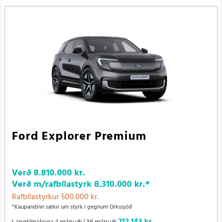
Ford Explorer Premium
Verð
8.810.000 kr.
Verð m/rafbílastyrk
8.310.000 kr.
*
Rafbílastyrkur 500.000 kr.
*Kaupandinn sækir um styrk í gegnum Orkusjóð
212.143 kr.