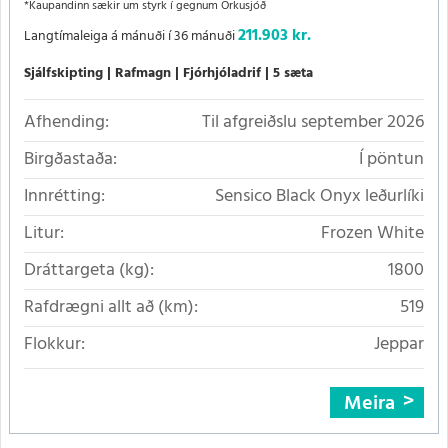
*Kaupandinn sækir um styrk í gegnum Orkusjóð
211.903 kr.
Langtímaleiga á mánuði í 36 mánuði
Sjálfskipting
Rafmagn
Fjórhjóladrif
5 sæta
Afhending:
Til afgreiðslu september 2026
Birgðastaða:
Í pöntun
Innrétting:
Sensico Black Onyx leðurlíki
Litur:
Frozen White
Dráttargeta (kg):
1800
Rafdrægni allt að (km):
519
Flokkur:
Jeppar
Meira