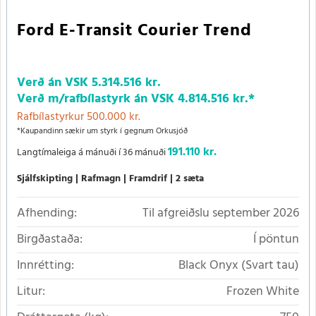
Ford E-Transit Courier Trend
Verð án VSK
5.314.516 kr.
Verð m/rafbílastyrk
án VSK
4.814.516 kr.
*
Rafbílastyrkur 500.000 kr.
*Kaupandinn sækir um styrk í gegnum Orkusjóð
191.110 kr.
Langtímaleiga á mánuði í 36 mánuði
Sjálfskipting
Rafmagn
Framdrif
2 sæta
Afhending:
Til afgreiðslu september 2026
Birgðastaða:
Í pöntun
Innrétting:
Black Onyx (Svart tau)
Litur:
Frozen White