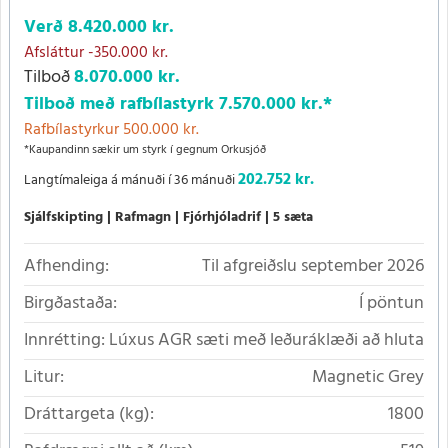
Verð
8.420.000 kr.
Afsláttur
-350.000 kr.
Tilboð
8.070.000 kr.
Tilboð með rafbílastyrk
7.570.000 kr.
*
Rafbílastyrkur 500.000 kr.
*Kaupandinn sækir um styrk í gegnum Orkusjóð
202.752 kr.
Langtímaleiga á mánuði í 36 mánuði
Sjálfskipting
Rafmagn
Fjórhjóladrif
5 sæta
Afhending:
Til afgreiðslu september 2026
Birgðastaða:
Í pöntun
Innrétting:
Lúxus AGR sæti með leðuráklæði að hluta
Litur:
Magnetic Grey
Dráttargeta (kg):
1800