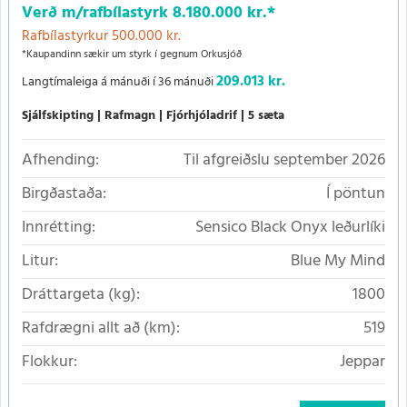
Verð m/rafbílastyrk
8.180.000 kr.
*
Rafbílastyrkur 500.000 kr.
*Kaupandinn sækir um styrk í gegnum Orkusjóð
209.013 kr.
Langtímaleiga á mánuði í 36 mánuði
Sjálfskipting
Rafmagn
Fjórhjóladrif
5 sæta
Afhending:
Til afgreiðslu september 2026
Birgðastaða:
Í pöntun
Innrétting:
Sensico Black Onyx leðurlíki
Litur:
Blue My Mind
Dráttargeta (kg):
1800
Rafdrægni allt að (km):
519
Flokkur:
Jeppar