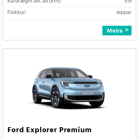
Rafdrægni allt að (km):
519
Flokkur:
Jeppar
Meira
Ford Explorer Premium