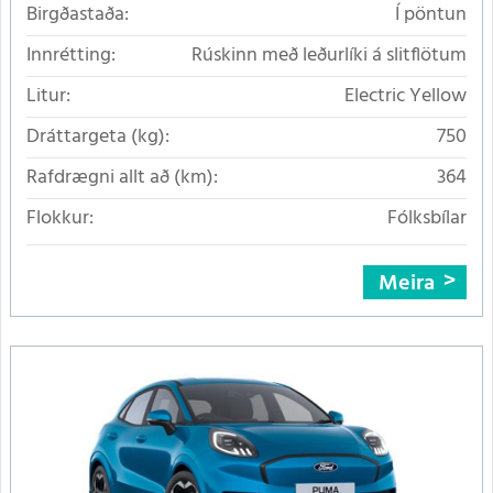
Birgðastaða:
Í pöntun
Innrétting:
Rúskinn með leðurlíki á slitflötum
Litur:
Electric Yellow
Dráttargeta (kg):
750
Rafdrægni allt að (km):
364
Flokkur:
Fólksbílar
Meira