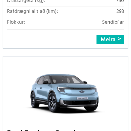
Dráttargeta (kg):
750
Rafdrægni allt að (km):
293
Flokkur:
Sendibílar
Meira