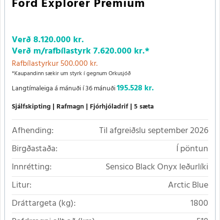
Ford Explorer Premium
Verð
8.120.000 kr.
Verð m/rafbílastyrk
7.620.000 kr.
*
Rafbílastyrkur 500.000 kr.
*Kaupandinn sækir um styrk í gegnum Orkusjóð
195.528 kr.
Langtímaleiga á mánuði í 36 mánuði
Sjálfskipting
Rafmagn
Fjórhjóladrif
5 sæta
Afhending:
Til afgreiðslu september 2026
Birgðastaða:
Í pöntun
Innrétting:
Sensico Black Onyx leðurlíki
Litur:
Arctic Blue
Dráttargeta (kg):
1800