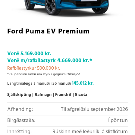
Ford Puma EV Premium
Verð
5.169.000 kr.
Verð m/rafbílastyrk
4.669.000 kr.
*
Rafbílastyrkur 500.000 kr.
*Kaupandinn sækir um styrk í gegnum Orkusjóð
145.012 kr.
Langtímaleiga á mánuði í 36 mánuði
Sjálfskipting
Rafmagn
Framdrif
5 sæta
Afhending:
Til afgreiðslu september 2026
Birgðastaða:
Í pöntun
Innrétting:
Rúskinn með leðurlíki á slitflötum