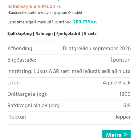
Rafbílastyrkur 500.000 kr.
*Kaupandinn sækir um styrk í gegnum Orkusjóð
209.735 kr.
Langtímaleiga á mánuði í 36 mánuði
Sjálfskipting
Rafmagn
Fjórhjóladrif
5 sæta
Afhending:
Til afgreiðslu september 2026
Birgðastaða:
Í pöntun
Innrétting:
Lúxus AGR sæti með leðuráklæði að hluta
Litur:
Agate Black
Dráttargeta (kg):
1800
Rafdrægni allt að (km):
519
Flokkur:
Jeppar
Meira