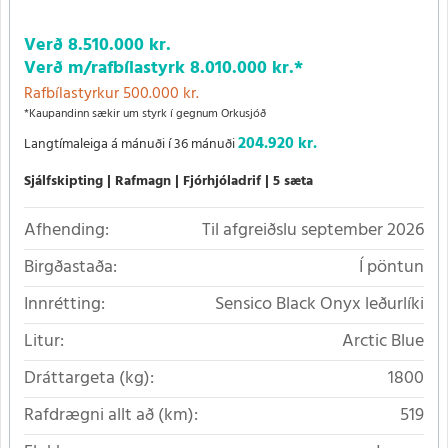
Verð
8.510.000 kr.
Verð m/rafbílastyrk
8.010.000 kr.
*
Rafbílastyrkur 500.000 kr.
*Kaupandinn sækir um styrk í gegnum Orkusjóð
204.920 kr.
Langtímaleiga á mánuði í 36 mánuði
Sjálfskipting
Rafmagn
Fjórhjóladrif
5 sæta
Afhending:
Til afgreiðslu september 2026
Birgðastaða:
Í pöntun
Innrétting:
Sensico Black Onyx leðurlíki
Litur:
Arctic Blue
Dráttargeta (kg):
1800
Rafdrægni allt að (km):
519