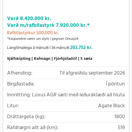
Verð
8.420.000 kr.
Verð m/rafbílastyrk
7.920.000 kr.
*
Rafbílastyrkur 500.000 kr.
*Kaupandinn sækir um styrk í gegnum Orkusjóð
202.752 kr.
Langtímaleiga á mánuði í 36 mánuði
Sjálfskipting
Rafmagn
Fjórhjóladrif
5 sæta
Afhending:
Til afgreiðslu september 2026
Birgðastaða:
Í pöntun
Innrétting:
Lúxus AGR sæti með leðuráklæði að hluta
Litur:
Agate Black
Dráttargeta (kg):
1800
Rafdrægni allt að (km):
519