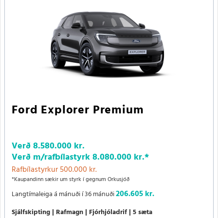
Ford Explorer Premium
Verð
8.580.000 kr.
Verð m/rafbílastyrk
8.080.000 kr.
*
Rafbílastyrkur 500.000 kr.
*Kaupandinn sækir um styrk í gegnum Orkusjóð
206.605 kr.
Langtímaleiga á mánuði í 36 mánuði
Sjálfskipting
Rafmagn
Fjórhjóladrif
5 sæta