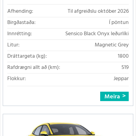
Afhending:
Til afgreiðslu október 2026
Birgðastaða:
Í pöntun
Innrétting:
Sensico Black Onyx leðurlíki
Litur:
Magnetic Grey
Dráttargeta (kg):
1800
Rafdrægni allt að (km):
519
Flokkur:
Jeppar
Meira