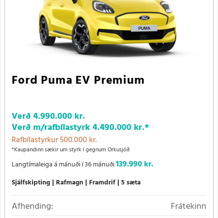
Ford Puma EV Premium
Verð
4.990.000 kr.
Verð m/rafbílastyrk
4.490.000 kr.
*
Rafbílastyrkur 500.000 kr.
*Kaupandinn sækir um styrk í gegnum Orkusjóð
139.990 kr.
Langtímaleiga á mánuði í 36 mánuði
Sjálfskipting
Rafmagn
Framdrif
5 sæta
Afhending:
Frátekinn