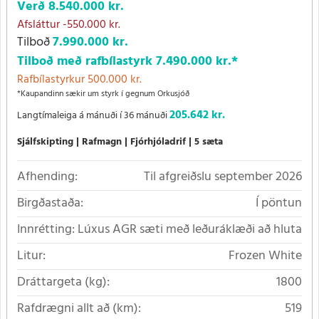
Verð
8.540.000 kr.
Afsláttur
-550.000 kr.
Tilboð
7.990.000 kr.
Tilboð með rafbílastyrk
7.490.000 kr.
*
Rafbílastyrkur 500.000 kr.
*Kaupandinn sækir um styrk í gegnum Orkusjóð
205.642 kr.
Langtímaleiga á mánuði í 36 mánuði
Sjálfskipting
Rafmagn
Fjórhjóladrif
5 sæta
Afhending:
Til afgreiðslu september 2026
Birgðastaða:
Í pöntun
Innrétting:
Lúxus AGR sæti með leðuráklæði að hluta
Litur:
Frozen White
Dráttargeta (kg):
1800
Rafdrægni allt að (km):
519