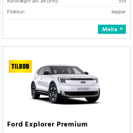
Rafdrægni allt að (km):
519
Flokkur:
Jeppar
Meira
Ford Explorer Premium