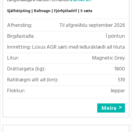
Langtímaleiga á mánuði í 36 mánuði
Sjálfskipting
Rafmagn
Fjórhjóladrif
5 sæta
Afhending:
Til afgreiðslu september 2026
Birgðastaða:
Í pöntun
Innrétting:
Lúxus AGR sæti með leðuráklæði að hluta
Litur:
Magnetic Grey
Dráttargeta (kg):
1800
Rafdrægni allt að (km):
519
Flokkur:
Jeppar
Meira