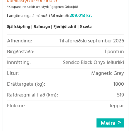
Rafbílastyrkur 500.000 kr.
*Kaupandinn sækir um styrk í gegnum Orkusjóð
209.013 kr.
Langtímaleiga á mánuði í 36 mánuði
Sjálfskipting
Rafmagn
Fjórhjóladrif
5 sæta
Afhending:
Til afgreiðslu september 2026
Birgðastaða:
Í pöntun
Innrétting:
Sensico Black Onyx leðurlíki
Litur:
Magnetic Grey
Dráttargeta (kg):
1800
Rafdrægni allt að (km):
519
Flokkur:
Jeppar
Meira