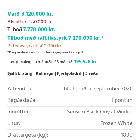
Verð
8.120.000 kr.
Afsláttur
-350.000 kr.
Tilboð
7.770.000 kr.
Tilboð með rafbílastyrk
7.270.000 kr.
*
Rafbílastyrkur 500.000 kr.
*Kaupandinn sækir um styrk í gegnum Orkusjóð
195.528 kr.
Langtímaleiga á mánuði í 36 mánuði
Sjálfskipting
Rafmagn
Fjórhjóladrif
5 sæta
Afhending:
Til afgreiðslu september 2026
Birgðastaða:
Í pöntun
Innrétting:
Sensico Black Onyx leðurlíki
Litur:
Frozen White
Dráttargeta (kg):
1800