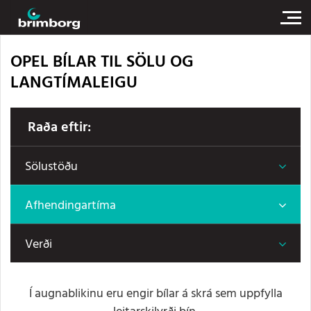
OPEL BÍLAR TIL SÖLU OG
LANGTÍMALEIGU
Raða eftir:
Sölustöðu
Afhendingartíma
Verði
Í augnablikinu eru engir bílar á skrá sem uppfylla