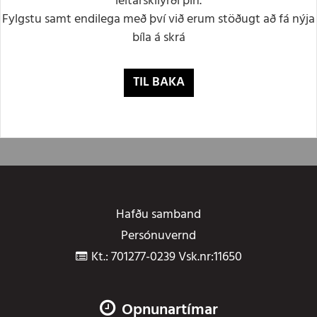
leitarskilyrði þín.
Fylgstu samt endilega með því við erum stöðugt að fá nýja
bíla á skrá
TIL BAKA
Hafðu samband
Persónuvernd
Kt.: 701277-0239 Vsk.nr:11650
Opnunartímar