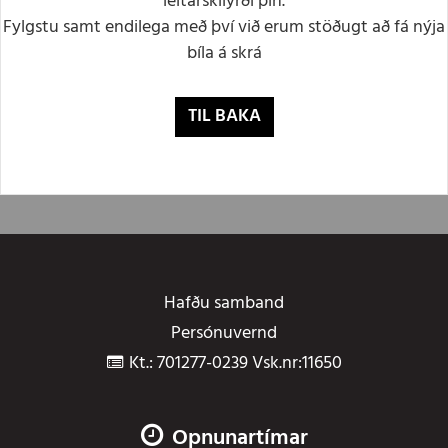
leitarskilyrði þín.
Fylgstu samt endilega með því við erum stöðugt að fá nýja
bíla á skrá
TIL BAKA
Hafðu samband
Persónuvernd
Kt.: 701277-0239 Vsk.nr:11650
Opnunartímar