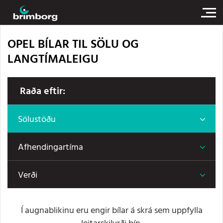
OPEL BÍLAR TIL SÖLU OG
LANGTÍMALEIGU
Raða eftir:
Sölustöðu
Afhendingartíma
Verði
Í augnablikinu eru engir bílar á skrá sem uppfylla