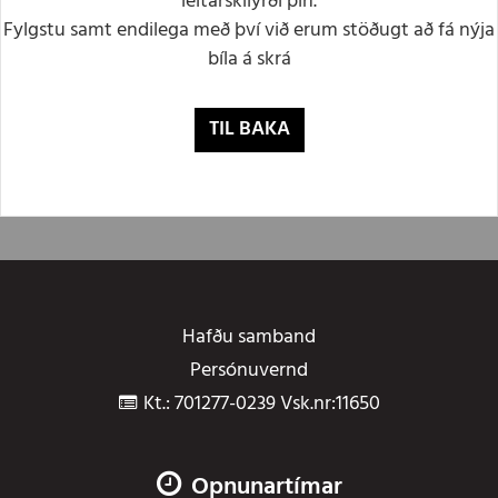
leitarskilyrði þín.
Fylgstu samt endilega með því við erum stöðugt að fá nýja
bíla á skrá
TIL BAKA
Hafðu samband
Persónuvernd
Kt.: 701277-0239 Vsk.nr:11650
Opnunartímar