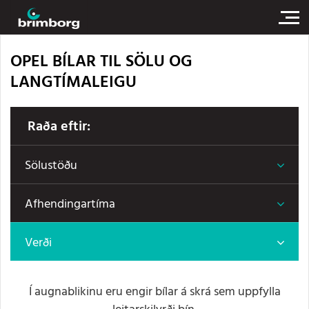
OPEL BÍLAR TIL SÖLU OG
LANGTÍMALEIGU
Raða eftir:
Sölustöðu
Afhendingartíma
Verði
Í augnablikinu eru engir bílar á skrá sem uppfylla