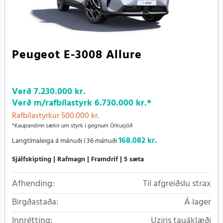
Peugeot E-3008 Allure
Verð
7.230.000 kr.
Verð m/rafbílastyrk
6.730.000 kr.
*
Rafbílastyrkur 500.000 kr.
*Kaupandinn sækir um styrk í gegnum Orkusjóð
168.082 kr.
Langtímaleiga á mánuði í 36 mánuði
Sjálfskipting
Rafmagn
Framdrif
5 sæta
Afhending:
Til afgreiðslu strax
Birgðastaða:
Á lager
Innrétting:
Uziris tauáklæði