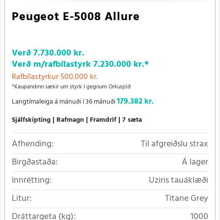
Peugeot E-5008 Allure
Verð
7.730.000 kr.
Verð m/rafbílastyrk
7.230.000 kr.
*
Rafbílastyrkur 500.000 kr.
*Kaupandinn sækir um styrk í gegnum Orkusjóð
179.382 kr.
Langtímaleiga á mánuði í 36 mánuði
Sjálfskipting
Rafmagn
Framdrif
7 sæta
Afhending:
Til afgreiðslu strax
Birgðastaða:
Á lager
Innrétting:
Uziris tauáklæði
Litur:
Titane Grey
Dráttargeta (kg):
1000