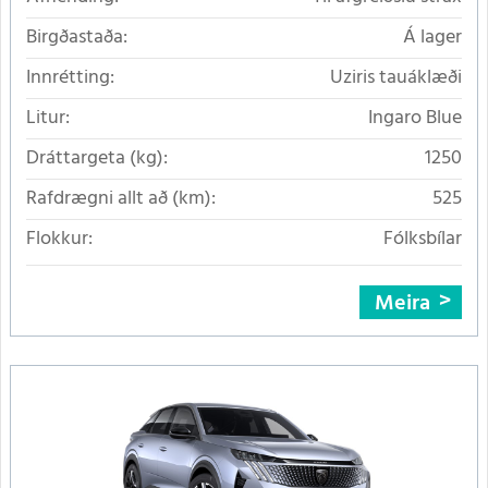
Birgðastaða:
Á lager
Innrétting:
Uziris tauáklæði
Litur:
Ingaro Blue
Dráttargeta (kg):
1250
Rafdrægni allt að (km):
525
Flokkur:
Fólksbílar
Meira