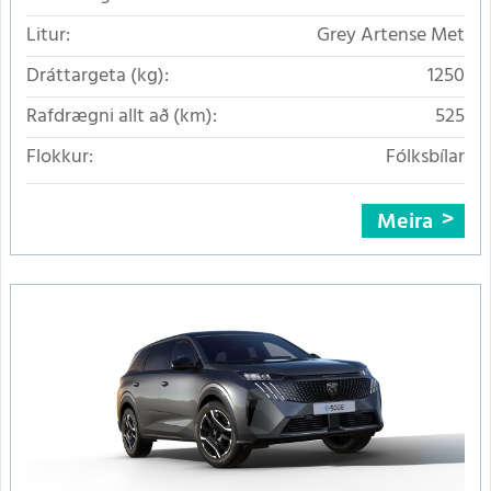
Litur:
Grey Artense Met
Dráttargeta (kg):
1250
Rafdrægni allt að (km):
525
Flokkur:
Fólksbílar
Meira