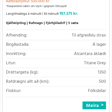
Rafbílastyrkur 500.000 kr.
*Kaupandinn sækir um styrk í gegnum Orkusjóð
197.375 kr.
Langtímaleiga á mánuði í 36 mánuði
Sjálfskipting
Rafmagn
Fjórhjóladrif
5 sæta
Afhending:
Til afgreiðslu strax
Birgðastaða:
Á lager
Innrétting:
Alcantara áklæði
Litur:
Titane Grey
Dráttargeta (kg):
1350
Rafdrægni allt að (km):
500
Flokkur:
Fólksbílar
Meira