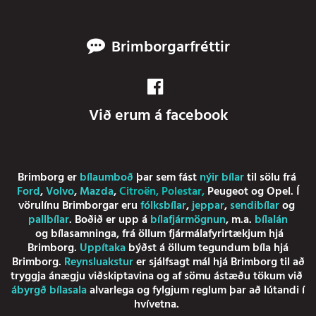
Brimborgarfréttir
Við erum á facebook
Brimborg er
bílaumboð
þar sem fást
nýir bílar
til sölu frá
Ford
,
Volvo
,
Mazda
,
Citroën
,
Polestar
,
Peugeot
og
Opel
. Í
vörulínu Brimborgar eru
fólksbílar
,
jeppar
,
sendibílar
og
pallbílar
. Boðið er upp á
bílafjármögnun
, m.a.
bílalán
og
bílasamninga
, frá öllum fjármálafyrirtækjum hjá
Brimborg.
Uppítaka
býðst á öllum tegundum bíla hjá
Brimborg.
Reynsluakstur
er sjálfsagt mál hjá Brimborg til að
tryggja ánægju viðskiptavina og af sömu ástæðu tökum við
ábyrgð bílasala
alvarlega og fylgjum reglum þar að lútandi í
hvívetna.