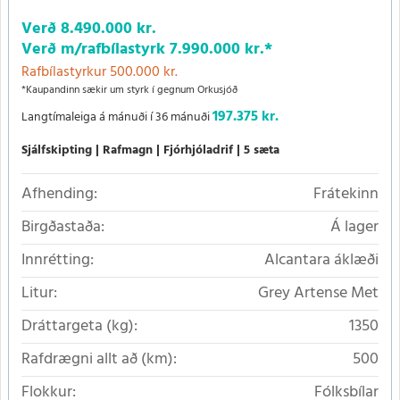
Verð
8.490.000 kr.
Verð m/rafbílastyrk
7.990.000 kr.
*
Rafbílastyrkur 500.000 kr.
*Kaupandinn sækir um styrk í gegnum Orkusjóð
197.375 kr.
Langtímaleiga á mánuði í 36 mánuði
Sjálfskipting
Rafmagn
Fjórhjóladrif
5 sæta
Afhending:
Frátekinn
Birgðastaða:
Á lager
Innrétting:
Alcantara áklæði
Litur:
Grey Artense Met
Dráttargeta (kg):
1350
Rafdrægni allt að (km):
500
Flokkur:
Fólksbílar