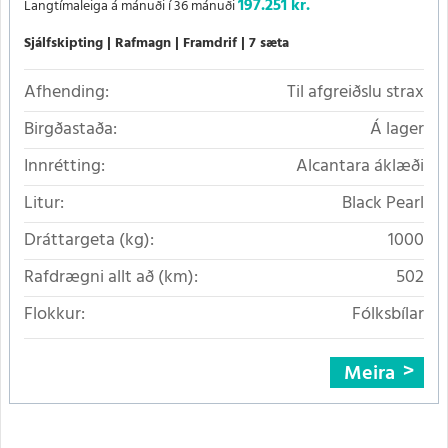
197.251 kr.
Langtímaleiga á mánuði í 36 mánuði
Sjálfskipting
Rafmagn
Framdrif
7 sæta
Afhending:
Til afgreiðslu strax
Birgðastaða:
Á lager
Innrétting:
Alcantara áklæði
Litur:
Black Pearl
Dráttargeta (kg):
1000
Rafdrægni allt að (km):
502
Flokkur:
Fólksbílar
Meira