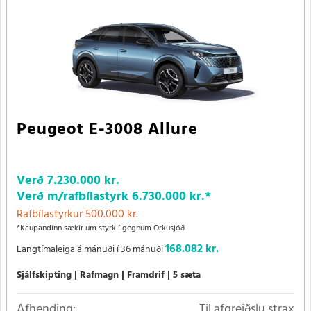
Peugeot E-3008 Allure
Verð
7.230.000 kr.
Verð m/rafbílastyrk
6.730.000 kr.
*
Rafbílastyrkur 500.000 kr.
*Kaupandinn sækir um styrk í gegnum Orkusjóð
168.082 kr.
Langtímaleiga á mánuði í 36 mánuði
Sjálfskipting
Rafmagn
Framdrif
5 sæta
Afhending:
Til afgreiðslu strax