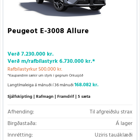
Peugeot E-3008 Allure
Verð
7.230.000 kr.
Verð m/rafbílastyrk
6.730.000 kr.
*
Rafbílastyrkur 500.000 kr.
*Kaupandinn sækir um styrk í gegnum Orkusjóð
168.082 kr.
Langtímaleiga á mánuði í 36 mánuði
Sjálfskipting
Rafmagn
Framdrif
5 sæta
Afhending:
Til afgreiðslu strax
Birgðastaða:
Á lager
Innrétting:
Uziris tauáklæði