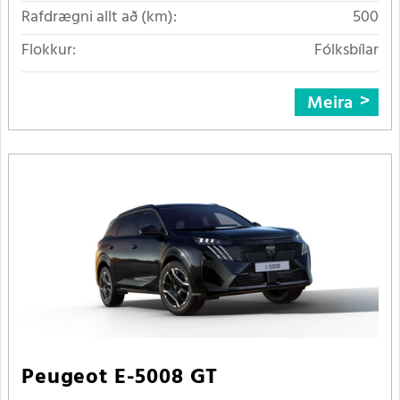
Rafdrægni allt að (km):
500
Flokkur:
Fólksbílar
Meira
Peugeot E-5008 GT