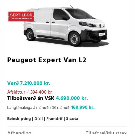
Peugeot Expert Van L2
Verð
7.210.000 kr.
Afsláttur
-1.394.400 kr.
Tilboðsverð án VSK
4.690.000 kr.
169.990 kr.
Langtímaleiga á mánuði í 36 mánuði
Beinskipting
Dísil
Framdrif
3 sæta
Afhending:
Til afgreiðslu strax