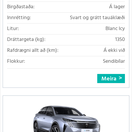
Birgðastaða:
Á lager
Innrétting:
Svart og grátt tauáklæði
Litur:
Blanc Icy
Dráttargeta (kg):
1350
Rafdrægni allt að (km):
Á ekki við
Flokkur:
Sendibílar
Meira