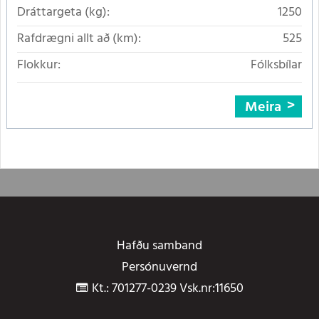
Dráttargeta (kg):
1250
Rafdrægni allt að (km):
525
Flokkur:
Fólksbílar
Meira
Hafðu samband
Persónuvernd
Kt.: 701277-0239 Vsk.nr:11650