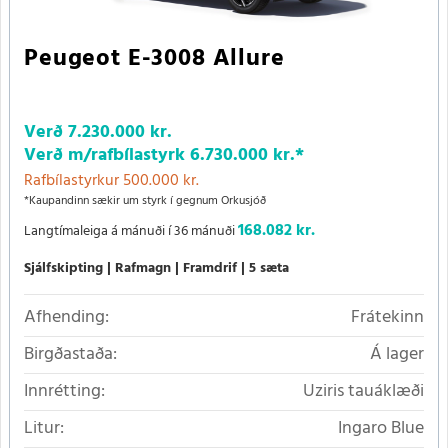
Peugeot E-3008 Allure
Verð
7.230.000 kr.
Verð m/rafbílastyrk
6.730.000 kr.
*
Rafbílastyrkur 500.000 kr.
*Kaupandinn sækir um styrk í gegnum Orkusjóð
168.082 kr.
Langtímaleiga á mánuði í 36 mánuði
Sjálfskipting
Rafmagn
Framdrif
5 sæta
Afhending:
Frátekinn
Birgðastaða:
Á lager
Innrétting:
Uziris tauáklæði
Litur:
Ingaro Blue