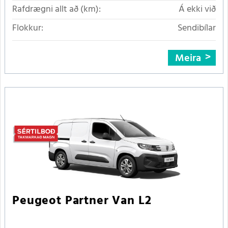
Rafdrægni allt að (km):
Á ekki við
Flokkur:
Sendibílar
Meira
Peugeot Partner Van L2