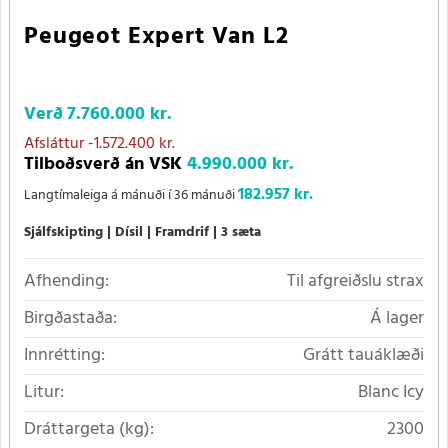
Peugeot Expert Van L2
Verð
7.760.000 kr.
Afsláttur
-1.572.400 kr.
Tilboðsverð án VSK
4.990.000 kr.
182.957 kr.
Langtímaleiga á mánuði í 36 mánuði
Sjálfskipting
Dísil
Framdrif
3 sæta
Afhending:
Til afgreiðslu strax
Birgðastaða:
Á lager
Innrétting:
Grátt tauáklæði
Litur:
Blanc Icy
Dráttargeta (kg):
2300