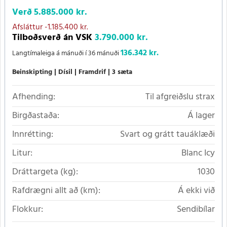
Verð
5.885.000 kr.
Afsláttur
-1.185.400 kr.
Tilboðsverð án VSK
3.790.000 kr.
136.342 kr.
Langtímaleiga á mánuði í 36 mánuði
Beinskipting
Dísil
Framdrif
3 sæta
Afhending:
Til afgreiðslu strax
Birgðastaða:
Á lager
Innrétting:
Svart og grátt tauáklæði
Litur:
Blanc Icy
Dráttargeta (kg):
1030
Rafdrægni allt að (km):
Á ekki við
Flokkur:
Sendibílar