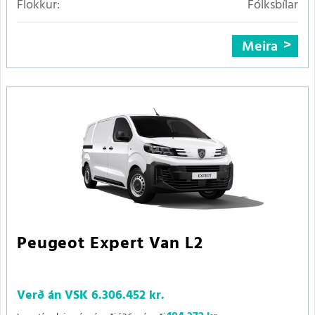
Flokkur:
Fólksbílar
Meira
Peugeot Expert Van L2
Verð án VSK
6.306.452 kr.