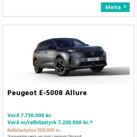
Meira
Peugeot E-5008 Allure
Verð
7.730.000 kr.
Verð m/rafbílastyrk
7.230.000 kr.
*
Rafbílastyrkur 500.000 kr.
*Kaupandinn sækir um styrk í gegnum Orkusjóð