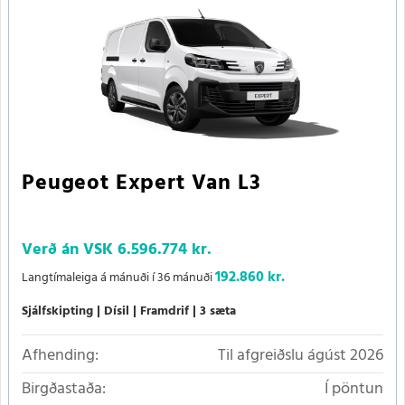
Peugeot Expert Van L3
Verð án VSK
6.596.774 kr.
192.860 kr.
Langtímaleiga á mánuði í 36 mánuði
Sjálfskipting
Dísil
Framdrif
3 sæta
Afhending:
Til afgreiðslu ágúst 2026
Birgðastaða:
Í pöntun