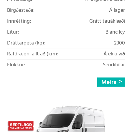
Birgðastaða:
Á lager
Innrétting:
Grátt tauáklæði
Litur:
Blanc Icy
Dráttargeta (kg):
2300
Rafdrægni allt að (km):
Á ekki við
Flokkur:
Sendibílar
Meira