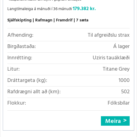
179.382 kr.
Langtímaleiga á mánuði í 36 mánuði
Sjálfskipting
Rafmagn
Framdrif
7 sæta
Afhending:
Til afgreiðslu strax
Birgðastaða:
Á lager
Innrétting:
Uziris tauáklæði
Litur:
Titane Grey
Dráttargeta (kg):
1000
Rafdrægni allt að (km):
502
Flokkur:
Fólksbílar
Meira