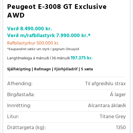
Peugeot E-3008 GT Exclusive
AWD
Verð
8.490.000 kr.
Verð m/rafbílastyrk
7.990.000 kr.
*
Rafbílastyrkur 500.000 kr.
*Kaupandinn sækir um styrk í gegnum Orkusjóð
197.375 kr.
Langtímaleiga á mánuði í 36 mánuði
Sjálfskipting
Rafmagn
Fjórhjóladrif
5 sæta
Afhending:
Til afgreiðslu strax
Birgðastaða:
Á lager
Innrétting:
Alcantara áklæði
Litur:
Titane Grey
Dráttargeta (kg):
1350