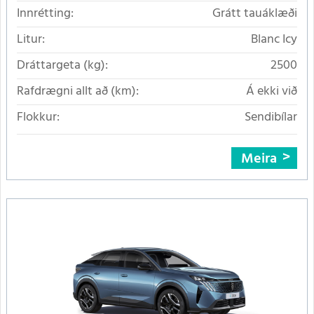
Innrétting:
Grátt tauáklæði
Litur:
Blanc Icy
Dráttargeta (kg):
2500
Rafdrægni allt að (km):
Á ekki við
Flokkur:
Sendibílar
Meira