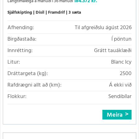
184.372 kr.
Langtímaleiga á mánuði í 36 mánuði
Sjálfskipting
Dísil
Framdrif
3 sæta
Afhending:
Til afgreiðslu ágúst 2026
Birgðastaða:
Í pöntun
Innrétting:
Grátt tauáklæði
Litur:
Blanc Icy
Dráttargeta (kg):
2500
Rafdrægni allt að (km):
Á ekki við
Flokkur:
Sendibílar
Meira