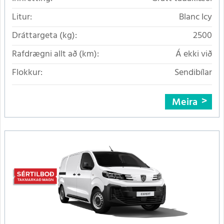
Litur:
Blanc Icy
Dráttargeta (kg):
2500
Rafdrægni allt að (km):
Á ekki við
Flokkur:
Sendibílar
Meira