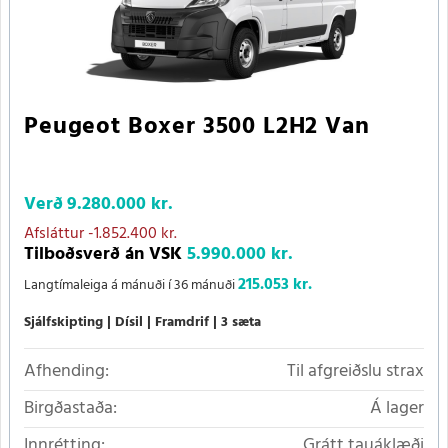
Peugeot Boxer 3500 L2H2 Van
Verð
9.280.000 kr.
Afsláttur
-1.852.400 kr.
Tilboðsverð án VSK
5.990.000 kr.
215.053 kr.
Langtímaleiga á mánuði í 36 mánuði
Sjálfskipting
Dísil
Framdrif
3 sæta
Afhending:
Til afgreiðslu strax
Birgðastaða:
Á lager
Innrétting:
Grátt tauáklæði