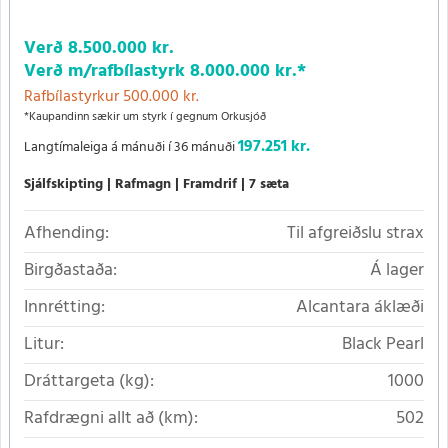
Verð
8.500.000 kr.
Verð m/rafbílastyrk
8.000.000 kr.
*
Rafbílastyrkur 500.000 kr.
*Kaupandinn sækir um styrk í gegnum Orkusjóð
197.251 kr.
Langtímaleiga á mánuði í 36 mánuði
Sjálfskipting
Rafmagn
Framdrif
7 sæta
Afhending:
Til afgreiðslu strax
Birgðastaða:
Á lager
Innrétting:
Alcantara áklæði
Litur:
Black Pearl
Dráttargeta (kg):
1000
Rafdrægni allt að (km):
502