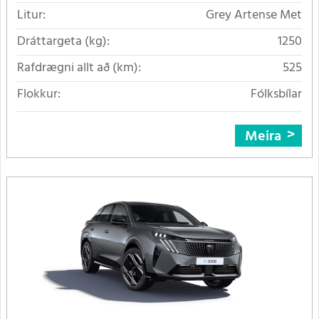
Litur:
Grey Artense Met
Dráttargeta (kg):
1250
Rafdrægni allt að (km):
525
Flokkur:
Fólksbílar
Meira