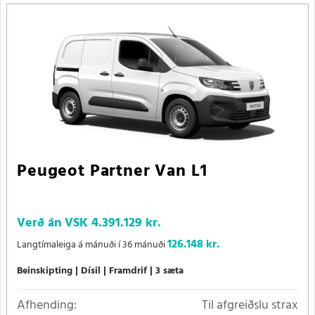
Peugeot Partner Van L1
Verð án VSK
4.391.129 kr.
126.148 kr.
Langtímaleiga á mánuði í 36 mánuði
Beinskipting
Dísil
Framdrif
3 sæta
Afhending:
Til afgreiðslu strax