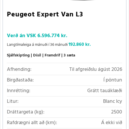
Peugeot Expert Van L3
Verð án VSK
6.596.774 kr.
192.860 kr.
Langtímaleiga á mánuði í 36 mánuði
Sjálfskipting
Dísil
Framdrif
3 sæta
Afhending:
Til afgreiðslu ágúst 2026
Birgðastaða:
Í pöntun
Innrétting:
Grátt tauáklæði
Litur:
Blanc Icy
Dráttargeta (kg):
2500
Rafdrægni allt að (km):
Á ekki við