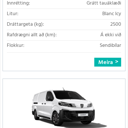
Innrétting:
Grátt tauáklæði
Litur:
Blanc Icy
Dráttargeta (kg):
2500
Rafdrægni allt að (km):
Á ekki við
Flokkur:
Sendibílar
Meira