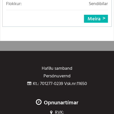
Flokkur:
Sendibílar
Meira
Hafðu samband
Persónuvernd
Kt.: 701277-0239 Vsk.nr:11650
Opnunartímar
RVK: