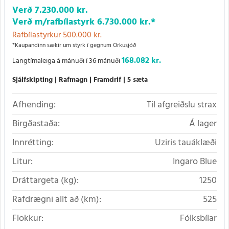
Verð
7.230.000 kr.
Verð m/rafbílastyrk
6.730.000 kr.
*
Rafbílastyrkur 500.000 kr.
*Kaupandinn sækir um styrk í gegnum Orkusjóð
168.082 kr.
Langtímaleiga á mánuði í 36 mánuði
Sjálfskipting
Rafmagn
Framdrif
5 sæta
Afhending:
Til afgreiðslu strax
Birgðastaða:
Á lager
Innrétting:
Uziris tauáklæði
Litur:
Ingaro Blue
Dráttargeta (kg):
1250
Rafdrægni allt að (km):
525
Flokkur:
Fólksbílar