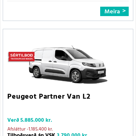
Meira
Peugeot Partner Van L2
Verð
5.885.000 kr.
Afsláttur
-1.185.400 kr.
Tilboðsverð án VSK
3.790.000 kr.