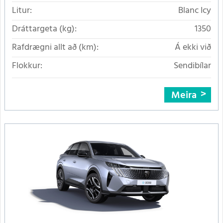
Litur:
Blanc Icy
Dráttargeta (kg):
1350
Rafdrægni allt að (km):
Á ekki við
Flokkur:
Sendibílar
Meira