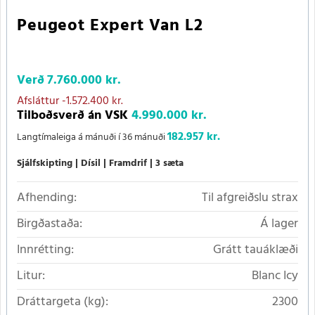
Peugeot Expert Van L2
Verð
7.760.000 kr.
Afsláttur
-1.572.400 kr.
Tilboðsverð án VSK
4.990.000 kr.
182.957 kr.
Langtímaleiga á mánuði í 36 mánuði
Sjálfskipting
Dísil
Framdrif
3 sæta
Afhending:
Til afgreiðslu strax
Birgðastaða:
Á lager
Innrétting:
Grátt tauáklæði
Litur:
Blanc Icy
Dráttargeta (kg):
2300