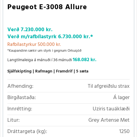
Peugeot E-3008 Allure
Verð
7.230.000 kr.
Verð m/rafbílastyrk
6.730.000 kr.
*
Rafbílastyrkur 500.000 kr.
*Kaupandinn sækir um styrk í gegnum Orkusjóð
168.082 kr.
Langtímaleiga á mánuði í 36 mánuði
Sjálfskipting
Rafmagn
Framdrif
5 sæta
Afhending:
Til afgreiðslu strax
Birgðastaða:
Á lager
Innrétting:
Uziris tauáklæði
Litur:
Grey Artense Met
Dráttargeta (kg):
1250