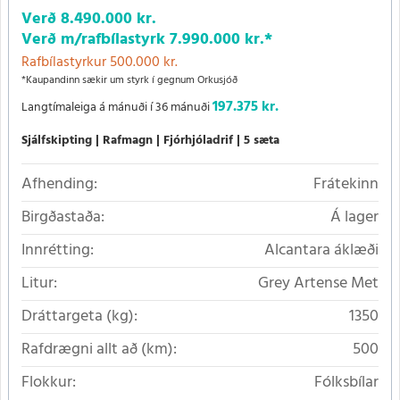
Verð
8.490.000 kr.
Verð m/rafbílastyrk
7.990.000 kr.
*
Rafbílastyrkur 500.000 kr.
*Kaupandinn sækir um styrk í gegnum Orkusjóð
197.375 kr.
Langtímaleiga á mánuði í 36 mánuði
Sjálfskipting
Rafmagn
Fjórhjóladrif
5 sæta
Afhending:
Frátekinn
Birgðastaða:
Á lager
Innrétting:
Alcantara áklæði
Litur:
Grey Artense Met
Dráttargeta (kg):
1350
Rafdrægni allt að (km):
500
Flokkur:
Fólksbílar