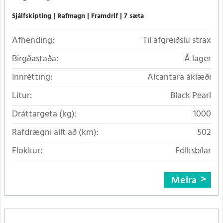
Sjálfskipting
Rafmagn
Framdrif
7 sæta
Afhending:
Til afgreiðslu strax
Birgðastaða:
Á lager
Innrétting:
Alcantara áklæði
Litur:
Black Pearl
Dráttargeta (kg):
1000
Rafdrægni allt að (km):
502
Flokkur:
Fólksbílar
Meira