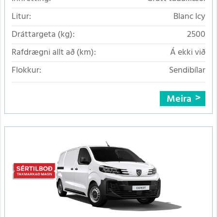
Litur:
Blanc Icy
Dráttargeta (kg):
2500
Rafdrægni allt að (km):
Á ekki við
Flokkur:
Sendibílar
Meira