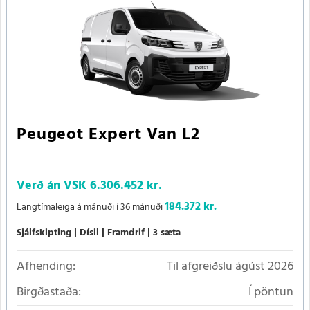
Peugeot Expert Van L2
Verð án VSK
6.306.452 kr.
184.372 kr.
Langtímaleiga á mánuði í 36 mánuði
Sjálfskipting
Dísil
Framdrif
3 sæta
Afhending:
Til afgreiðslu ágúst 2026
Birgðastaða:
Í pöntun