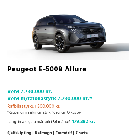
Peugeot E-5008 Allure
Verð
7.730.000 kr.
Verð m/rafbílastyrk
7.230.000 kr.
*
Rafbílastyrkur 500.000 kr.
*Kaupandinn sækir um styrk í gegnum Orkusjóð
179.382 kr.
Langtímaleiga á mánuði í 36 mánuði
Sjálfskipting
Rafmagn
Framdrif
7 sæta