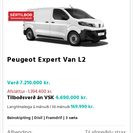
Peugeot Expert Van L2
Verð
7.210.000 kr.
Afsláttur
-1.394.400 kr.
Tilboðsverð án VSK
4.690.000 kr.
169.990 kr.
Langtímaleiga á mánuði í 36 mánuði
Beinskipting
Dísil
Framdrif
3 sæta
Afhending:
Til afgreiðslu strax