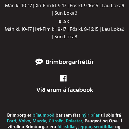
Mán kl. 10-17 | Þri-Fim kl. 9-17 | Fös kl. 9-16:15 | Lau Lokað
| Sun Lokað
AK:
Mán kl. 10-17 | Þri-Fim kl. 8-17 | Fös kl. 8-16:15 | Lau Lokað
| Sun Lokað
Brimborgarfréttir
Við erum á facebook
Brimborg er
bílaumboð
þar sem fást
nýir bílar
til sölu frá
Ford
,
Volvo
,
Mazda
,
Citroën
,
Polestar
,
Peugeot
og
Opel
. Í
vörulínu Brimborgar eru
fólksbílar
,
jeppar
,
sendibílar
og