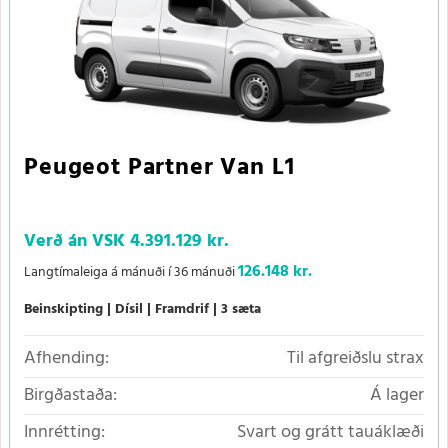
Peugeot Partner Van L1
Verð án VSK
4.391.129 kr.
126.148 kr.
Langtímaleiga á mánuði í 36 mánuði
Beinskipting
Dísil
Framdrif
3 sæta
Afhending:
Til afgreiðslu strax
Birgðastaða:
Á lager
Innrétting:
Svart og grátt tauáklæði