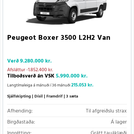
Peugeot Boxer 3500 L2H2 Van
Verð
9.280.000 kr.
Afsláttur
-1.852.400 kr.
Tilboðsverð án VSK
5.990.000 kr.
215.053 kr.
Langtímaleiga á mánuði í 36 mánuði
Sjálfskipting
Dísil
Framdrif
3 sæta
Afhending:
Til afgreiðslu strax
Birgðastaða:
Á lager
Innrétting:
Grátt tauáklæði