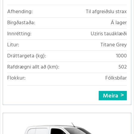
Afhending:
Til afgreiðslu strax
Birgðastaða:
Á lager
Innrétting:
Uziris tauáklæði
Litur:
Titane Grey
Dráttargeta (kg):
1000
Rafdrægni allt að (km):
502
Flokkur:
Fólksbílar
Meira