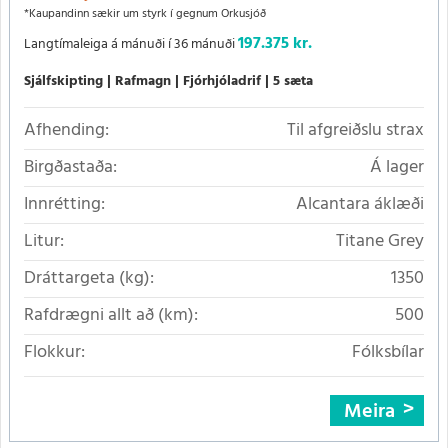
*Kaupandinn sækir um styrk í gegnum Orkusjóð
197.375 kr.
Langtímaleiga á mánuði í 36 mánuði
Sjálfskipting
Rafmagn
Fjórhjóladrif
5 sæta
Afhending:
Til afgreiðslu strax
Birgðastaða:
Á lager
Innrétting:
Alcantara áklæði
Litur:
Titane Grey
Dráttargeta (kg):
1350
Rafdrægni allt að (km):
500
Flokkur:
Fólksbílar
Meira