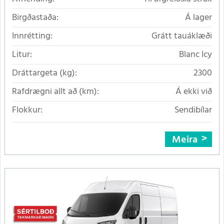
Birgðastaða:
Á lager
Innrétting:
Grátt tauáklæði
Litur:
Blanc Icy
Dráttargeta (kg):
2300
Rafdrægni allt að (km):
Á ekki við
Flokkur:
Sendibílar
Meira