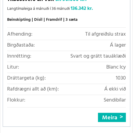
136.342 kr.
Langtímaleiga á mánuði í 36 mánuði
Beinskipting
Dísil
Framdrif
3 sæta
Afhending:
Til afgreiðslu strax
Birgðastaða:
Á lager
Innrétting:
Svart og grátt tauáklæði
Litur:
Blanc Icy
Dráttargeta (kg):
1030
Rafdrægni allt að (km):
Á ekki við
Flokkur:
Sendibílar
Meira