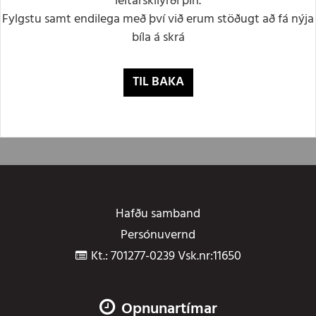
leitarskilyrði þín.
Fylgstu samt endilega með því við erum stöðugt að fá nýja
bíla á skrá
TIL BAKA
Hafðu samband
Persónuvernd
Kt.: 701277-0239 Vsk.nr:11650
Opnunartímar