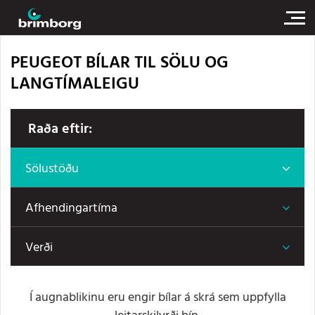
PEUGEOT BÍLAR TIL SÖLU OG
LANGTÍMALEIGU
Raða eftir:
Sölustöðu
Afhendingartíma
Verði
Í augnablikinu eru engir bílar á skrá sem uppfylla