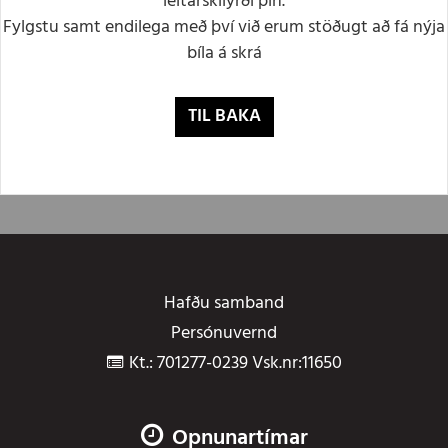
leitarskilyrði þín.
Fylgstu samt endilega með því við erum stöðugt að fá nýja
bíla á skrá
TIL BAKA
Hafðu samband
Persónuvernd
Kt.: 701277-0239 Vsk.nr:11650
Opnunartímar