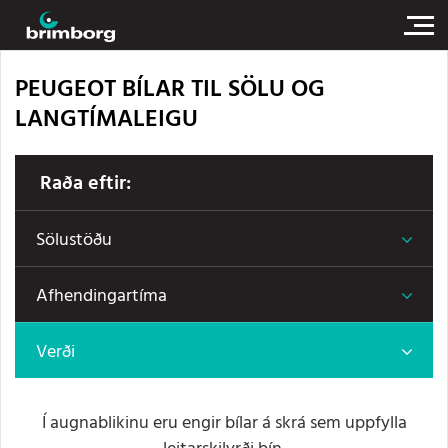
PEUGEOT BÍLAR TIL SÖLU OG
LANGTÍMALEIGU
Raða eftir:
Sölustöðu
Afhendingartíma
Verði
Í augnablikinu eru engir bílar á skrá sem uppfylla