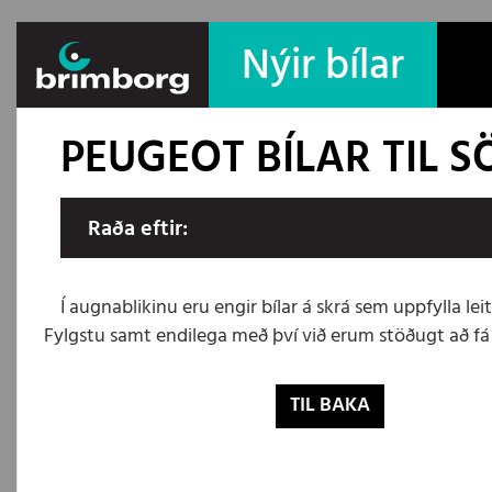
Nýir bílar
PEUGEOT BÍLAR TIL 
Raða eftir:
Í augnablikinu eru engir bílar á skrá sem uppfylla leita
Fylgstu samt endilega með því við erum stöðugt að fá n
TIL BAKA