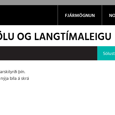
FJÁRMÖGNUN
NO
SÖLU OG LANGTÍMALEIGU
Sölus
rskilyrði þín.
ýja bíla á skrá