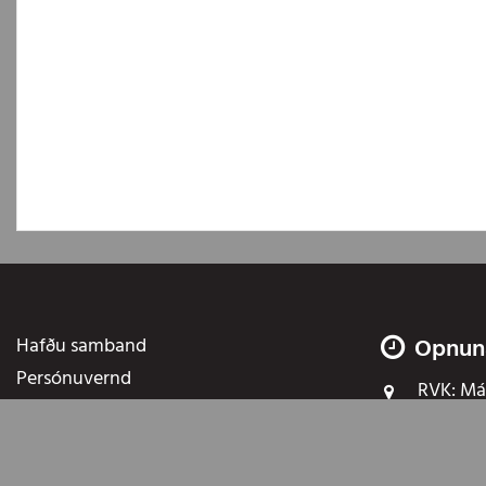
Hafðu samband
Opnun
Persónuvernd
RVK:
Mán
Kt.: 701277-0239 Vsk.nr:11650
AK:
Mán 
Brimborg er
bílaumboð
þar sem fást
nýir bílar
til sölu frá
For