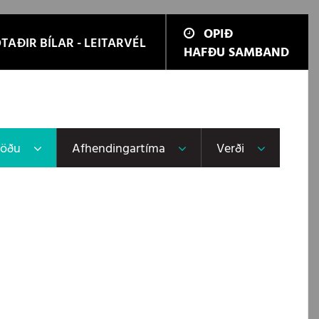
OPIÐ
TAÐIR BÍLAR - LEITARVÉL
HAFÐU SAMBAND
töðu
Afhendingartíma
Verði