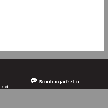
Brimborgarfréttir
Lokað
Við erum á facebook
okað
 Brimborgar eru
fólksbílar
,
jeppar
,
sendibílar
og
pallbílar
. Boðið