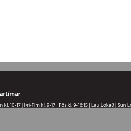
artímar
 kl. 10-17 | Þri-Fim kl. 9-17 | Fös kl. 9-16:15 | Lau Lokað | Sun 
kl. 10-17 | Þri-Fim kl. 8-17 | Fös kl. 8-16:15 | Lau Lokað | Sun L
d
,
Volvo
,
Mazda
,
Citroën
,
Polestar
,
Peugeot
og
Opel
. Í vörulínu