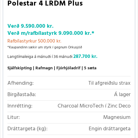
Polestar 4 LRDM Plus
Verð
9.590.000 kr.
Verð m/rafbílastyrk
9.090.000 kr.
*
Rafbílastyrkur 500.000 kr.
*Kaupandinn sækir um styrk í gegnum Orkusjóð
287.700 kr.
Langtímaleiga á mánuði í 36 mánuði
Sjálfskipting
Rafmagn
Fjórhjóladrif
5 sæta
Afhending:
Til afgreiðslu strax
Birgðastaða:
Á lager
Innrétting:
Charcoal MicroTech í Zinc Deco
Litur:
Magnesium
Dráttargeta (kg):
Engin dráttargeta