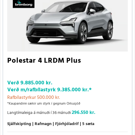
Polestar 4 LRDM Plus
Verð
9.885.000 kr.
Verð m/rafbílastyrk
9.385.000 kr.
*
Rafbílastyrkur 500.000 kr.
*Kaupandinn sækir um styrk í gegnum Orkusjóð
296.550 kr.
Langtímaleiga á mánuði í 36 mánuði
Sjálfskipting
Rafmagn
Fjórhjóladrif
5 sæta