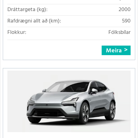
Dráttargeta (kg):
2000
Rafdrægni allt að (km):
590
Flokkur:
Fólksbílar
Meira