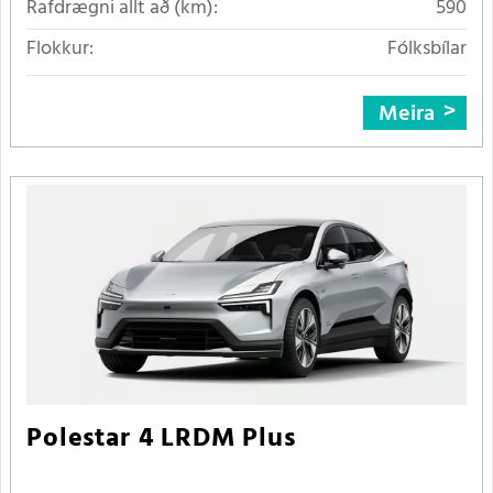
Rafdrægni allt að (km):
590
Flokkur:
Fólksbílar
Meira
Polestar 4 LRDM Plus