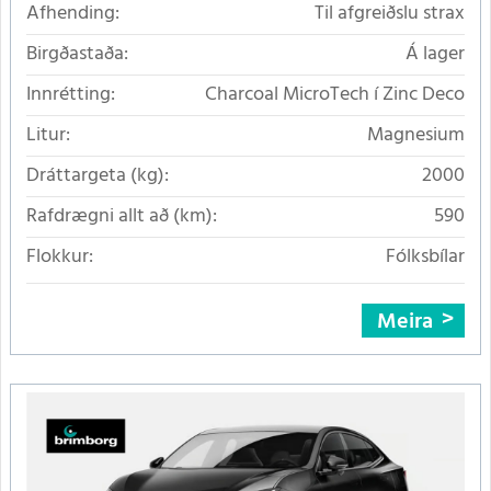
Afhending:
Til afgreiðslu strax
Birgðastaða:
Á lager
Innrétting:
Charcoal MicroTech í Zinc Deco
Litur:
Magnesium
Dráttargeta (kg):
2000
Rafdrægni allt að (km):
590
Flokkur:
Fólksbílar
Meira