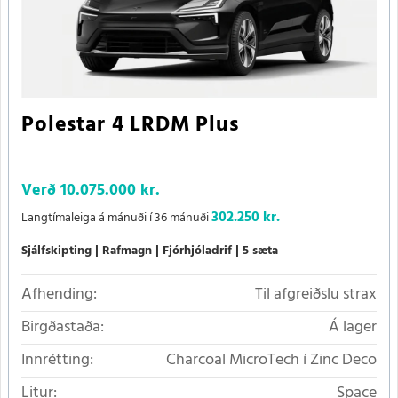
Polestar 4 LRDM Plus
Verð
10.075.000 kr.
302.250 kr.
Langtímaleiga á mánuði í 36 mánuði
Sjálfskipting
Rafmagn
Fjórhjóladrif
5 sæta
Afhending:
Til afgreiðslu strax
Birgðastaða:
Á lager
Innrétting:
Charcoal MicroTech í Zinc Deco
Litur:
Space