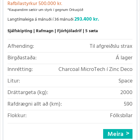
Rafbílastyrkur 500.000 kr.
*Kaupandinn sækir um styrk í gegnum Orkusjóð
293.400 kr.
Langtímaleiga á mánuði í 36 mánuði
Sjálfskipting
Rafmagn
Fjórhjóladrif
5 sæta
Afhending:
Til afgreiðslu strax
Birgðastaða:
Á lager
Innrétting:
Charcoal MicroTech í Zinc Deco
Litur:
Space
Dráttargeta (kg):
2000
Rafdrægni allt að (km):
590
Flokkur:
Fólksbílar
Meira