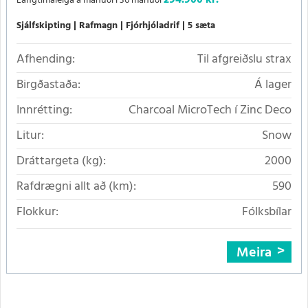
294.900 kr.
Langtímaleiga á mánuði í 36 mánuði
Sjálfskipting
Rafmagn
Fjórhjóladrif
5 sæta
Afhending:
Til afgreiðslu strax
Birgðastaða:
Á lager
Innrétting:
Charcoal MicroTech í Zinc Deco
Litur:
Snow
Dráttargeta (kg):
2000
Rafdrægni allt að (km):
590
Flokkur:
Fólksbílar
Meira