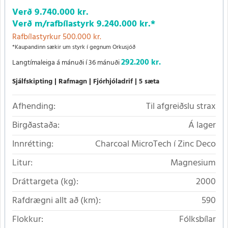
Verð
9.740.000 kr.
Verð m/rafbílastyrk
9.240.000 kr.
*
Rafbílastyrkur 500.000 kr.
*Kaupandinn sækir um styrk í gegnum Orkusjóð
292.200 kr.
Langtímaleiga á mánuði í 36 mánuði
Sjálfskipting
Rafmagn
Fjórhjóladrif
5 sæta
Afhending:
Til afgreiðslu strax
Birgðastaða:
Á lager
Innrétting:
Charcoal MicroTech í Zinc Deco
Litur:
Magnesium
Dráttargeta (kg):
2000
Rafdrægni allt að (km):
590
Flokkur:
Fólksbílar