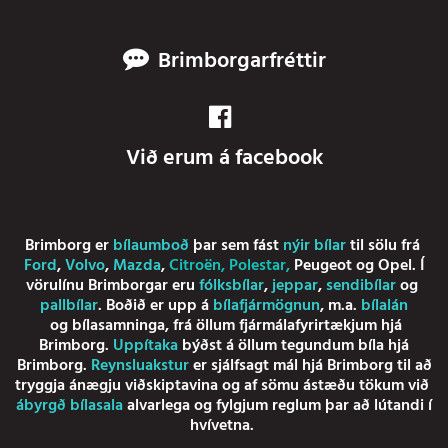
Brimborgarfréttir
Við erum á facebook
Brimborg er
bílaumboð
þar sem fást
nýir bílar
til sölu frá
Ford
,
Volvo
,
Mazda
,
Citroën
,
Polestar
,
Peugeot
og
Opel
. Í
vörulínu Brimborgar eru
fólksbílar
,
jeppar
,
sendibílar
og
pallbílar
. Boðið er upp á
bílafjármögnun
, m.a.
bílalán
og
bílasamninga
, frá öllum fjármálafyrirtækjum hjá
Brimborg.
Uppítaka
býðst á öllum tegundum bíla hjá
Brimborg.
Reynsluakstur
er sjálfsagt mál hjá Brimborg til að
tryggja ánægju viðskiptavina og af sömu ástæðu tökum við
ábyrgð bílasala
alvarlega og fylgjum reglum þar að lútandi í
hvívetna.