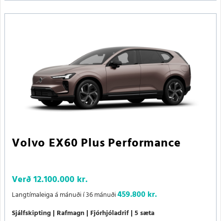
Volvo EX60 Plus Performance
Verð
12.100.000 kr.
459.800 kr.
Langtímaleiga á mánuði í 36 mánuði
Sjálfskipting
Rafmagn
Fjórhjóladrif
5 sæta