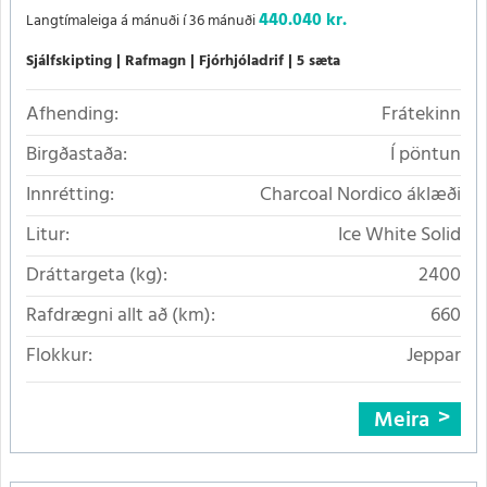
440.040 kr.
Langtímaleiga á mánuði í 36 mánuði
Sjálfskipting
Rafmagn
Fjórhjóladrif
5 sæta
Afhending:
Frátekinn
Birgðastaða:
Í pöntun
Innrétting:
Charcoal Nordico áklæði
Litur:
Ice White Solid
Dráttargeta (kg):
2400
Rafdrægni allt að (km):
660
Flokkur:
Jeppar
Meira