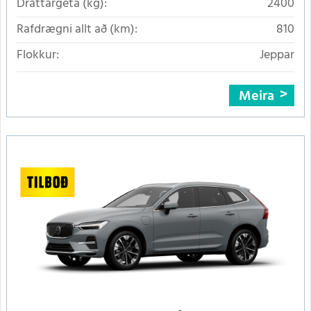
Dráttargeta (kg):
2400
Rafdrægni allt að (km):
810
Flokkur:
Jeppar
Meira