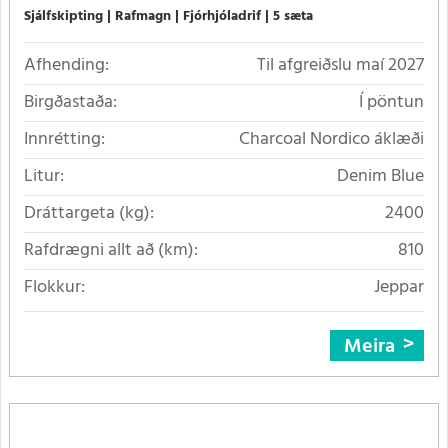
Sjálfskipting
Rafmagn
Fjórhjóladrif
5 sæta
Afhending:
Til afgreiðslu maí 2027
Birgðastaða:
Í pöntun
Innrétting:
Charcoal Nordico áklæði
Litur:
Denim Blue
Dráttargeta (kg):
2400
Rafdrægni allt að (km):
810
Flokkur:
Jeppar
Meira