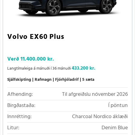
Volvo EX60 Plus
Verð
11.400.000 kr.
433.200 kr.
Langtímaleiga á mánuði í 36 mánuði
Sjálfskipting
Rafmagn
Fjórhjóladrif
5 sæta
Afhending:
Til afgreiðslu nóvember 2026
Birgðastaða:
Í pöntun
Innrétting:
Charcoal Nordico áklæði
Litur:
Denim Blue