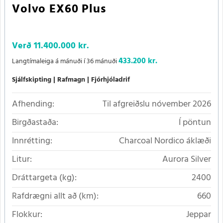
Volvo EX60 Plus
Verð
11.400.000 kr.
433.200 kr.
Langtímaleiga á mánuði í 36 mánuði
Sjálfskipting
Rafmagn
Fjórhjóladrif
Afhending:
Til afgreiðslu nóvember 2026
Birgðastaða:
Í pöntun
Innrétting:
Charcoal Nordico áklæði
Litur:
Aurora Silver
Dráttargeta (kg):
2400
Rafdrægni allt að (km):
660
Flokkur:
Jeppar