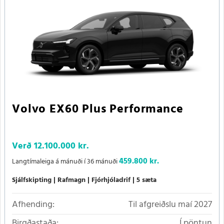
Volvo EX60 Plus Performance
Verð
12.100.000 kr.
459.800 kr.
Langtímaleiga á mánuði í 36 mánuði
Sjálfskipting
Rafmagn
Fjórhjóladrif
5 sæta
Afhending:
Til afgreiðslu maí 2027
Birgðastaða:
Í pöntun