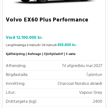
Volvo EX60 Plus Performance
Verð
12.100.000 kr.
459.800 kr.
Langtímaleiga á mánuði í 36 mánuði
Sjálfskipting
Rafmagn
Fjórhjóladrif
5 sæta
Afhending:
Til afgreiðslu maí 2027
Birgðastaða:
Í pöntun
Innrétting:
Charcoal Nordico áklæði
Litur:
Vapour Grey
Dráttargeta (kg):
2400