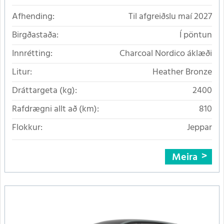
Afhending:
Til afgreiðslu maí 2027
Birgðastaða:
Í pöntun
Innrétting:
Charcoal Nordico áklæði
Litur:
Heather Bronze
Dráttargeta (kg):
2400
Rafdrægni allt að (km):
810
Flokkur:
Jeppar
Meira