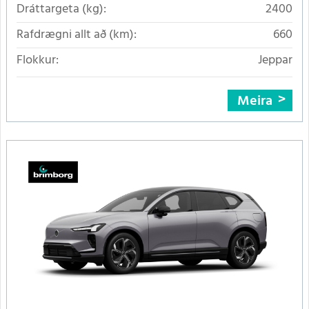
Dráttargeta (kg):
2400
Rafdrægni allt að (km):
660
Flokkur:
Jeppar
Meira