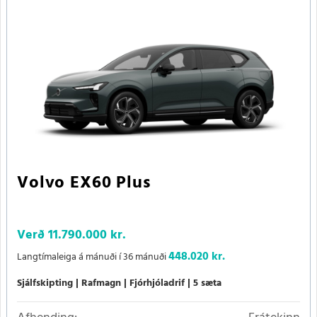
Volvo EX60 Plus
Verð
11.790.000 kr.
448.020 kr.
Langtímaleiga á mánuði í 36 mánuði
Sjálfskipting
Rafmagn
Fjórhjóladrif
5 sæta