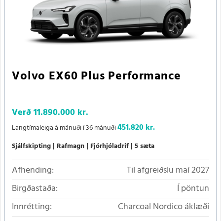
Volvo EX60 Plus Performance
Verð
11.890.000 kr.
451.820 kr.
Langtímaleiga á mánuði í 36 mánuði
Sjálfskipting
Rafmagn
Fjórhjóladrif
5 sæta
Afhending:
Til afgreiðslu maí 2027
Birgðastaða:
Í pöntun
Innrétting:
Charcoal Nordico áklæði