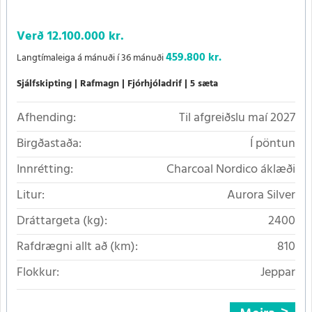
Verð
12.100.000 kr.
459.800 kr.
Langtímaleiga á mánuði í 36 mánuði
Sjálfskipting
Rafmagn
Fjórhjóladrif
5 sæta
Afhending:
Til afgreiðslu maí 2027
Birgðastaða:
Í pöntun
Innrétting:
Charcoal Nordico áklæði
Litur:
Aurora Silver
Dráttargeta (kg):
2400
Rafdrægni allt að (km):
810
Flokkur:
Jeppar