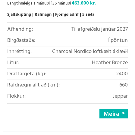
463.600 kr.
Langtímaleiga á mánuði í 36 mánuði
Sjálfskipting
Rafmagn
Fjórhjóladrif
5 sæta
Afhending:
Til afgreiðslu janúar 2027
Birgðastaða:
Í pöntun
Innrétting:
Charcoal Nordico loftkælt áklæði
Litur:
Heather Bronze
Dráttargeta (kg):
2400
Rafdrægni allt að (km):
660
Flokkur:
Jeppar
Meira