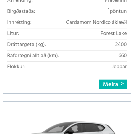
Afhending:
Frátekinn
Birgðastaða:
Í pöntun
Innrétting:
Cardamom Nordico áklæði
Litur:
Forest Lake
Dráttargeta (kg):
2400
Rafdrægni allt að (km):
660
Flokkur:
Jeppar
Meira