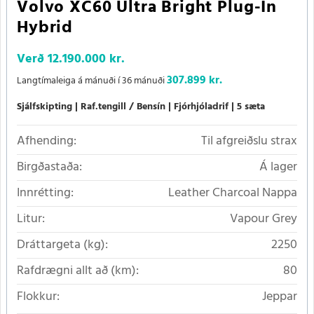
Volvo XC60 Ultra Bright Plug-In
Hybrid
Verð
12.190.000 kr.
307.899 kr.
Langtímaleiga á mánuði í 36 mánuði
Sjálfskipting
Raf.tengill / Bensín
Fjórhjóladrif
5 sæta
Afhending:
Til afgreiðslu strax
Birgðastaða:
Á lager
Innrétting:
Leather Charcoal Nappa
Litur:
Vapour Grey
Dráttargeta (kg):
2250
Rafdrægni allt að (km):
80
Flokkur:
Jeppar