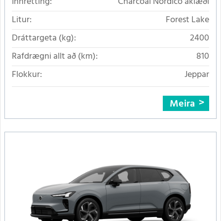
Innrétting:
Charcoal Nordico áklæði
Litur:
Forest Lake
Dráttargeta (kg):
2400
Rafdrægni allt að (km):
810
Flokkur:
Jeppar
Meira