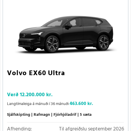
Volvo EX60 Ultra
Verð
12.200.000 kr.
463.600 kr.
Langtímaleiga á mánuði í 36 mánuði
Sjálfskipting
Rafmagn
Fjórhjóladrif
5 sæta
Afhending:
Til afgreiðslu september 2026