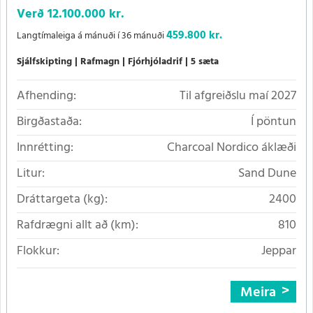
Verð
12.100.000 kr.
459.800 kr.
Langtímaleiga á mánuði í 36 mánuði
Sjálfskipting
Rafmagn
Fjórhjóladrif
5 sæta
Afhending:
Til afgreiðslu maí 2027
Birgðastaða:
Í pöntun
Innrétting:
Charcoal Nordico áklæði
Litur:
Sand Dune
Dráttargeta (kg):
2400
Rafdrægni allt að (km):
810
Flokkur:
Jeppar
Meira