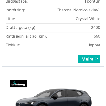
Birgðastaða:
Í pöntun
Innrétting:
Charcoal Nordico áklæði
Litur:
Crystal White
Dráttargeta (kg):
2400
Rafdrægni allt að (km):
660
Flokkur:
Jeppar
Meira