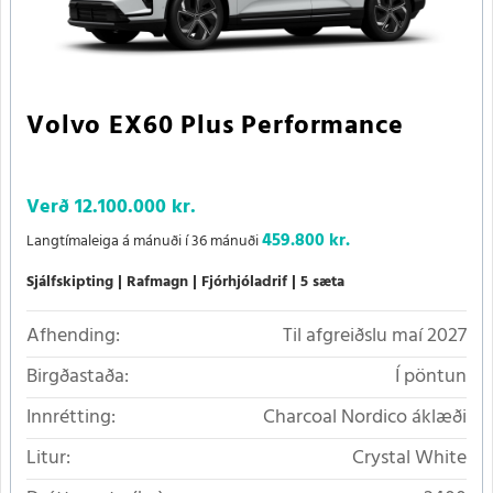
Volvo EX60 Plus Performance
Verð
12.100.000 kr.
459.800 kr.
Langtímaleiga á mánuði í 36 mánuði
Sjálfskipting
Rafmagn
Fjórhjóladrif
5 sæta
Afhending:
Til afgreiðslu maí 2027
Birgðastaða:
Í pöntun
Innrétting:
Charcoal Nordico áklæði
Litur:
Crystal White