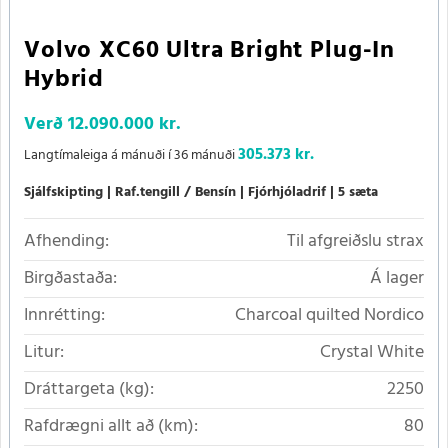
Volvo XC60 Ultra Bright Plug-In
Hybrid
Verð
12.090.000 kr.
305.373 kr.
Langtímaleiga á mánuði í 36 mánuði
Sjálfskipting
Raf.tengill / Bensín
Fjórhjóladrif
5 sæta
Afhending:
Til afgreiðslu strax
Birgðastaða:
Á lager
Innrétting:
Charcoal quilted Nordico
Litur:
Crystal White
Dráttargeta (kg):
2250
Rafdrægni allt að (km):
80