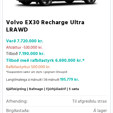
Volvo EX30 Recharge Ultra
LRAWD
Verð
7.720.000 kr.
Afsláttur
-530.000 kr.
Tilboð
7.190.000 kr.
Tilboð með rafbílastyrk
6.690.000 kr.
*
Rafbílastyrkur 500.000 kr.
*Kaupandinn sækir um styrk í gegnum Orkusjóð
195.779 kr.
Langtímaleiga á mánuði í 36 mánuði
Sjálfskipting
Rafmagn
Fjórhjóladrif
5 sæta
Afhending:
Til afgreiðslu strax
Birgðastaða:
Á lager