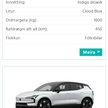
Innrétting:
Indigo áklæði
Litur:
Cloud Blue
Dráttargeta (kg):
1600
Rafdrægni allt að (km):
450
Flokkur:
Fólksbílar
Meira