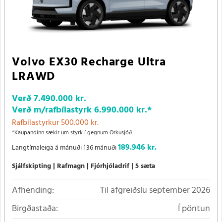
Volvo EX30 Recharge Ultra
LRAWD
Verð
7.490.000 kr.
Verð m/rafbílastyrk
6.990.000 kr.
*
Rafbílastyrkur 500.000 kr.
*Kaupandinn sækir um styrk í gegnum Orkusjóð
189.946 kr.
Langtímaleiga á mánuði í 36 mánuði
Sjálfskipting
Rafmagn
Fjórhjóladrif
5 sæta
Afhending:
Til afgreiðslu september 2026
Birgðastaða:
Í pöntun