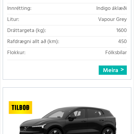
Innrétting:
Indigo áklæði
Litur:
Vapour Grey
Dráttargeta (kg):
1600
Rafdrægni allt að (km):
450
Flokkur:
Fólksbílar
Meira