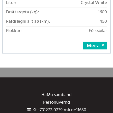
Litur:
Crystal White
Dráttargeta (kg):
1600
Rafdrægni allt að (km):
450
Flokkur:
Fólksbílar
Meira
Hafðu samband
Persónuvernd
Kt.: 701277-0239 Vsk.nr:11650