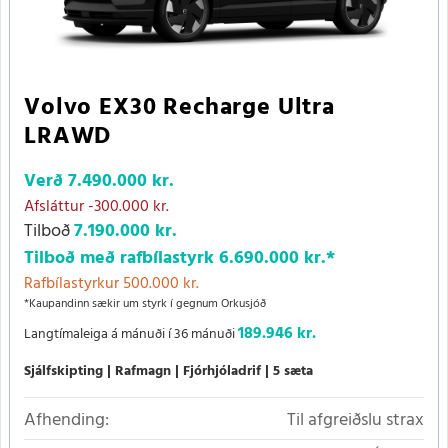
Volvo EX30 Recharge Ultra
LRAWD
Verð
7.490.000 kr.
Afsláttur
-300.000 kr.
Tilboð
7.190.000 kr.
Tilboð með rafbílastyrk
6.690.000 kr.
*
Rafbílastyrkur 500.000 kr.
*Kaupandinn sækir um styrk í gegnum Orkusjóð
189.946 kr.
Langtímaleiga á mánuði í 36 mánuði
Sjálfskipting
Rafmagn
Fjórhjóladrif
5 sæta
Afhending:
Til afgreiðslu strax