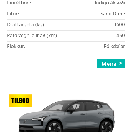
Innrétting:
Indigo áklæði
Litur:
Sand Dune
Dráttargeta (kg):
1600
Rafdrægni allt að (km):
450
Flokkur:
Fólksbílar
Meira