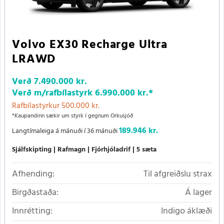
Volvo EX30 Recharge Ultra
LRAWD
Verð
7.490.000 kr.
Verð m/rafbílastyrk
6.990.000 kr.
*
Rafbílastyrkur 500.000 kr.
*Kaupandinn sækir um styrk í gegnum Orkusjóð
189.946 kr.
Langtímaleiga á mánuði í 36 mánuði
Sjálfskipting
Rafmagn
Fjórhjóladrif
5 sæta
Afhending:
Til afgreiðslu strax
Birgðastaða:
Á lager
Innrétting:
Indigo áklæði