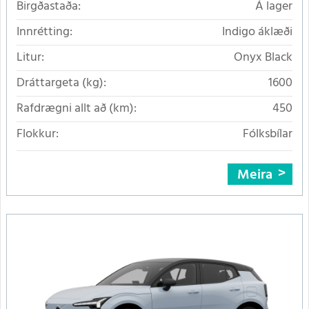
Birgðastaða:
Á lager
Innrétting:
Indigo áklæði
Litur:
Onyx Black
Dráttargeta (kg):
1600
Rafdrægni allt að (km):
450
Flokkur:
Fólksbílar
Meira