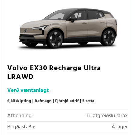
Volvo EX30 Recharge Ultra
LRAWD
Verð
væntanlegt
Sjálfskipting
Rafmagn
Fjórhjóladrif
5 sæta
Afhending:
Til afgreiðslu strax
Birgðastaða:
Á lager