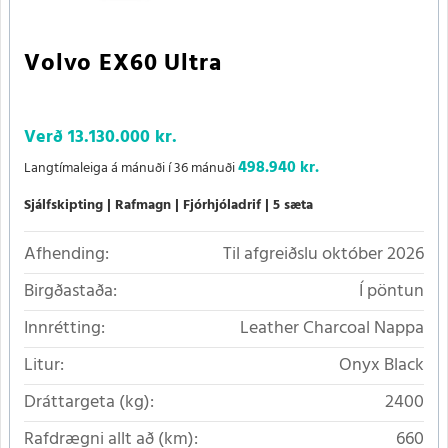
Volvo EX60 Ultra
Verð
13.130.000 kr.
498.940 kr.
Langtímaleiga á mánuði í 36 mánuði
Sjálfskipting
Rafmagn
Fjórhjóladrif
5 sæta
Afhending:
Til afgreiðslu október 2026
Birgðastaða:
Í pöntun
Innrétting:
Leather Charcoal Nappa
Litur:
Onyx Black
Dráttargeta (kg):
2400
Rafdrægni allt að (km):
660