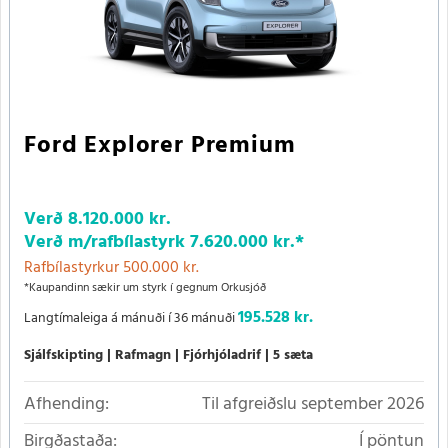
Ford Explorer Premium
Verð
8.120.000 kr.
Verð m/rafbílastyrk
7.620.000 kr.
*
Rafbílastyrkur 500.000 kr.
*Kaupandinn sækir um styrk í gegnum Orkusjóð
195.528 kr.
Langtímaleiga á mánuði í 36 mánuði
Sjálfskipting
Rafmagn
Fjórhjóladrif
5 sæta
Afhending:
Til afgreiðslu september 2026
Birgðastaða:
Í pöntun