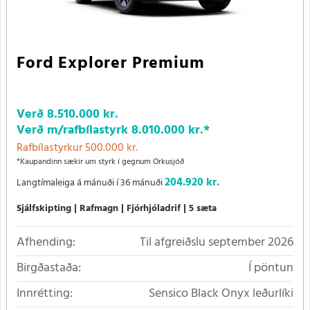
Ford Explorer Premium
Verð
8.510.000 kr.
Verð m/rafbílastyrk
8.010.000 kr.
*
Rafbílastyrkur 500.000 kr.
*Kaupandinn sækir um styrk í gegnum Orkusjóð
204.920 kr.
Langtímaleiga á mánuði í 36 mánuði
Sjálfskipting
Rafmagn
Fjórhjóladrif
5 sæta
Afhending:
Til afgreiðslu september 2026
Birgðastaða:
Í pöntun
Innrétting:
Sensico Black Onyx leðurlíki