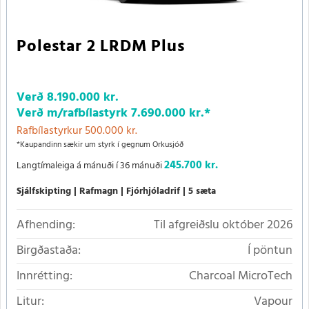
Polestar 2 LRDM Plus
Verð
8.190.000 kr.
Verð m/rafbílastyrk
7.690.000 kr.
*
Rafbílastyrkur 500.000 kr.
*Kaupandinn sækir um styrk í gegnum Orkusjóð
245.700 kr.
Langtímaleiga á mánuði í 36 mánuði
Sjálfskipting
Rafmagn
Fjórhjóladrif
5 sæta
Afhending:
Til afgreiðslu október 2026
Birgðastaða:
Í pöntun
Innrétting:
Charcoal MicroTech
Litur:
Vapour