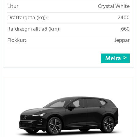
Litur:
Crystal White
Dráttargeta (kg):
2400
Rafdrægni allt að (km):
660
Flokkur:
Jeppar
Meira