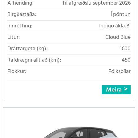
Afhending:
Til afgreiðslu september 2026
Birgðastaða:
Í pöntun
Innrétting:
Indigo áklæði
Litur:
Cloud Blue
Dráttargeta (kg):
1600
Rafdrægni allt að (km):
450
Flokkur:
Fólksbílar
Meira