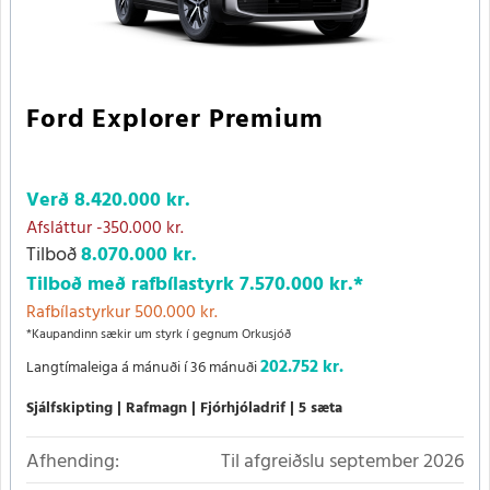
Ford Explorer Premium
Verð
8.420.000 kr.
Afsláttur
-350.000 kr.
Tilboð
8.070.000 kr.
Tilboð með rafbílastyrk
7.570.000 kr.
*
Rafbílastyrkur 500.000 kr.
*Kaupandinn sækir um styrk í gegnum Orkusjóð
202.752 kr.
Langtímaleiga á mánuði í 36 mánuði
Sjálfskipting
Rafmagn
Fjórhjóladrif
5 sæta
Afhending:
Til afgreiðslu september 2026