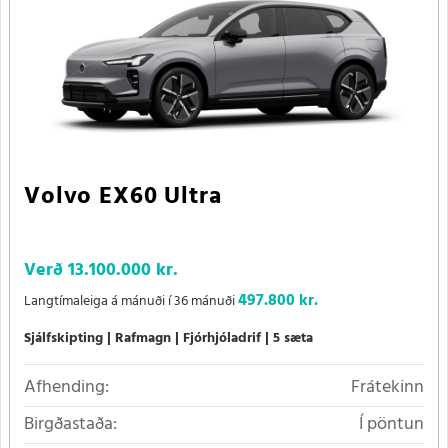
Volvo EX60 Ultra
Verð
13.100.000 kr.
497.800 kr.
Langtímaleiga á mánuði í 36 mánuði
Sjálfskipting
Rafmagn
Fjórhjóladrif
5 sæta
Afhending:
Frátekinn
Birgðastaða:
Í pöntun