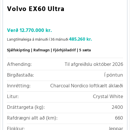
Volvo EX60 Ultra
Verð
12.770.000 kr.
485.260 kr.
Langtímaleiga á mánuði í 36 mánuði
Sjálfskipting
Rafmagn
Fjórhjóladrif
5 sæta
Afhending:
Til afgreiðslu október 2026
Birgðastaða:
Í pöntun
Innrétting:
Charcoal Nordico loftkælt áklæði
Litur:
Crystal White
Dráttargeta (kg):
2400
Rafdrægni allt að (km):
660
Flokkur:
Jeppar