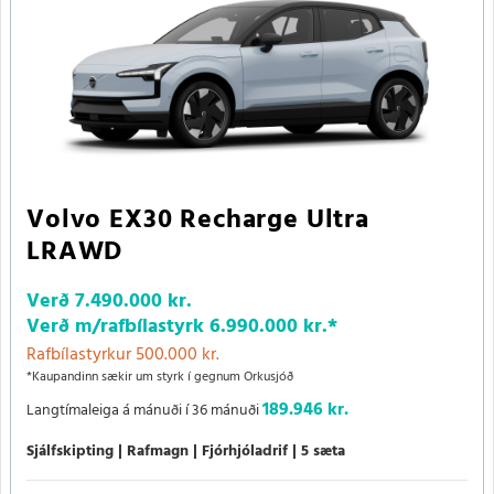
Volvo EX30 Recharge Ultra
LRAWD
Verð
7.490.000 kr.
Verð m/rafbílastyrk
6.990.000 kr.
*
Rafbílastyrkur 500.000 kr.
*Kaupandinn sækir um styrk í gegnum Orkusjóð
189.946 kr.
Langtímaleiga á mánuði í 36 mánuði
Sjálfskipting
Rafmagn
Fjórhjóladrif
5 sæta