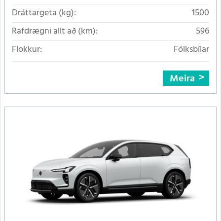
Dráttargeta (kg):
1500
Rafdrægni allt að (km):
596
Flokkur:
Fólksbílar
Meira