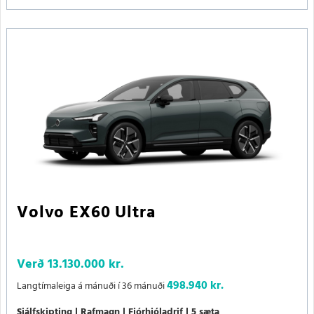
Volvo EX60 Ultra
Verð
13.130.000 kr.
498.940 kr.
Langtímaleiga á mánuði í 36 mánuði
Sjálfskipting
Rafmagn
Fjórhjóladrif
5 sæta