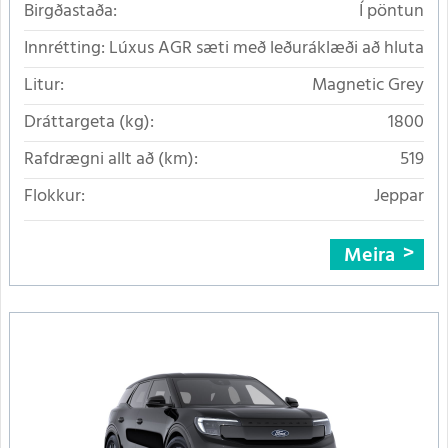
Birgðastaða:
Í pöntun
Innrétting:
Lúxus AGR sæti með leðuráklæði að hluta
Litur:
Magnetic Grey
Dráttargeta (kg):
1800
Rafdrægni allt að (km):
519
Flokkur:
Jeppar
Meira