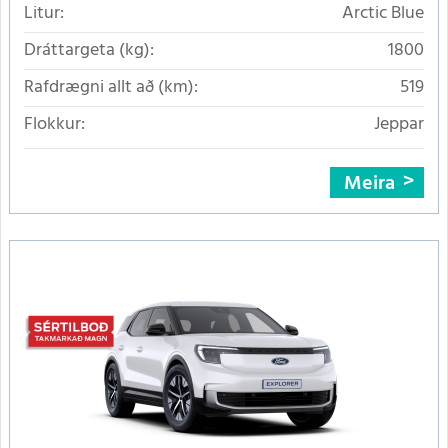
Litur:
Arctic Blue
Dráttargeta (kg):
1800
Rafdrægni allt að (km):
519
Flokkur:
Jeppar
Meira