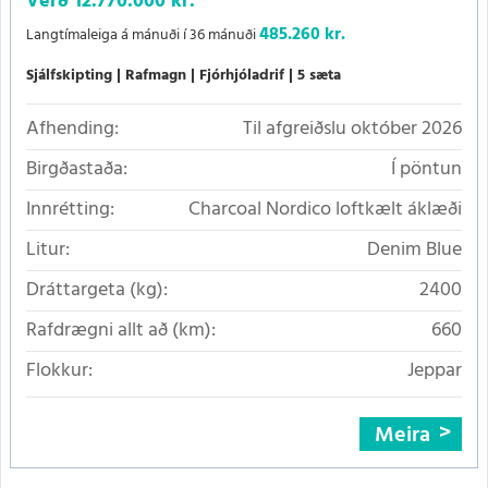
Verð
12.770.000 kr.
485.260 kr.
Langtímaleiga á mánuði í 36 mánuði
Sjálfskipting
Rafmagn
Fjórhjóladrif
5 sæta
Afhending:
Til afgreiðslu október 2026
Birgðastaða:
Í pöntun
Innrétting:
Charcoal Nordico loftkælt áklæði
Litur:
Denim Blue
Dráttargeta (kg):
2400
Rafdrægni allt að (km):
660
Flokkur:
Jeppar
Meira