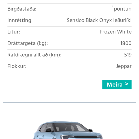
Birgðastaða:
Í pöntun
Innrétting:
Sensico Black Onyx leðurlíki
Litur:
Frozen White
Dráttargeta (kg):
1800
Rafdrægni allt að (km):
519
Flokkur:
Jeppar
Meira