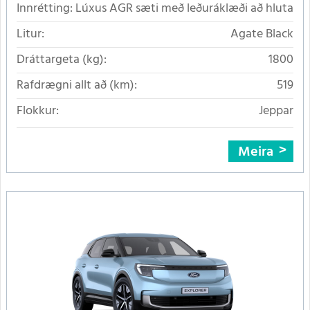
Innrétting:
Lúxus AGR sæti með leðuráklæði að hluta
Litur:
Agate Black
Dráttargeta (kg):
1800
Rafdrægni allt að (km):
519
Flokkur:
Jeppar
Meira