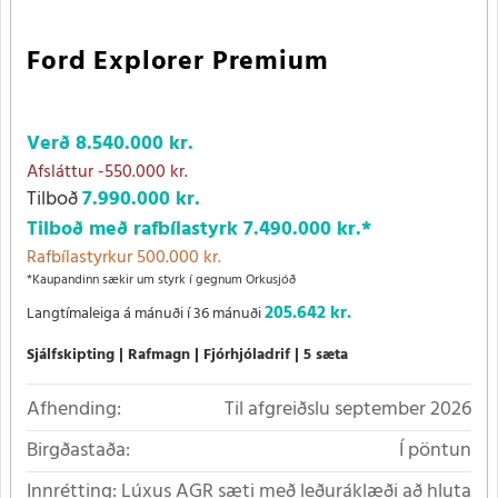
Ford Explorer Premium
Verð
8.540.000 kr.
Afsláttur
-550.000 kr.
Tilboð
7.990.000 kr.
Tilboð með rafbílastyrk
7.490.000 kr.
*
Rafbílastyrkur 500.000 kr.
*Kaupandinn sækir um styrk í gegnum Orkusjóð
205.642 kr.
Langtímaleiga á mánuði í 36 mánuði
Sjálfskipting
Rafmagn
Fjórhjóladrif
5 sæta
Afhending:
Til afgreiðslu september 2026
Birgðastaða:
Í pöntun
Innrétting:
Lúxus AGR sæti með leðuráklæði að hluta