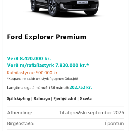
Ford Explorer Premium
Verð
8.420.000 kr.
Verð m/rafbílastyrk
7.920.000 kr.
*
Rafbílastyrkur 500.000 kr.
*Kaupandinn sækir um styrk í gegnum Orkusjóð
202.752 kr.
Langtímaleiga á mánuði í 36 mánuði
Sjálfskipting
Rafmagn
Fjórhjóladrif
5 sæta
Afhending:
Til afgreiðslu september 2026
Birgðastaða:
Í pöntun