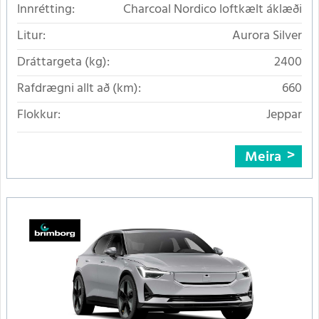
Innrétting:
Charcoal Nordico loftkælt áklæði
Litur:
Aurora Silver
Dráttargeta (kg):
2400
Rafdrægni allt að (km):
660
Flokkur:
Jeppar
Meira