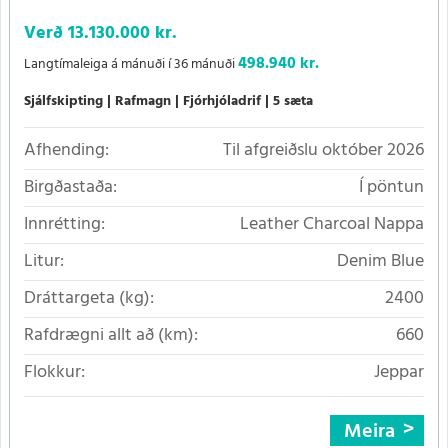
Verð
13.130.000 kr.
498.940 kr.
Langtímaleiga á mánuði í 36 mánuði
Sjálfskipting
Rafmagn
Fjórhjóladrif
5 sæta
Afhending:
Til afgreiðslu október 2026
Birgðastaða:
Í pöntun
Innrétting:
Leather Charcoal Nappa
Litur:
Denim Blue
Dráttargeta (kg):
2400
Rafdrægni allt að (km):
660
Flokkur:
Jeppar
Meira