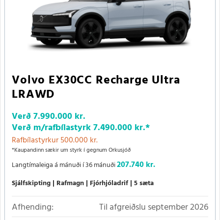
Volvo EX30CC Recharge Ultra
LRAWD
Verð
7.990.000 kr.
Verð m/rafbílastyrk
7.490.000 kr.
*
Rafbílastyrkur 500.000 kr.
*Kaupandinn sækir um styrk í gegnum Orkusjóð
207.740 kr.
Langtímaleiga á mánuði í 36 mánuði
Sjálfskipting
Rafmagn
Fjórhjóladrif
5 sæta
Afhending:
Til afgreiðslu september 2026