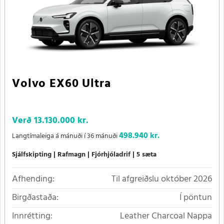
Volvo EX60 Ultra
Verð
13.130.000 kr.
498.940 kr.
Langtímaleiga á mánuði í 36 mánuði
Sjálfskipting
Rafmagn
Fjórhjóladrif
5 sæta
Afhending:
Til afgreiðslu október 2026
Birgðastaða:
Í pöntun
Innrétting:
Leather Charcoal Nappa