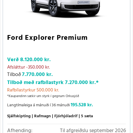
Ford Explorer Premium
Verð
8.120.000 kr.
Afsláttur
-350.000 kr.
Tilboð
7.770.000 kr.
Tilboð með rafbílastyrk
7.270.000 kr.
*
Rafbílastyrkur 500.000 kr.
*Kaupandinn sækir um styrk í gegnum Orkusjóð
195.528 kr.
Langtímaleiga á mánuði í 36 mánuði
Sjálfskipting
Rafmagn
Fjórhjóladrif
5 sæta
Afhending:
Til afgreiðslu september 2026