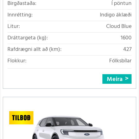
Birgðastaða:
Í pöntun
Innrétting:
Indigo áklæði
Litur:
Cloud Blue
Dráttargeta (kg):
1600
Rafdrægni allt að (km):
427
Flokkur:
Fólksbílar
Meira