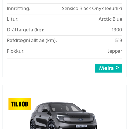
Innrétting:
Sensico Black Onyx leðurlíki
Litur:
Arctic Blue
Dráttargeta (kg):
1800
Rafdrægni allt að (km):
519
Flokkur:
Jeppar
Meira