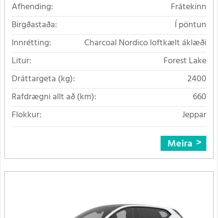
Afhending:
Frátekinn
Birgðastaða:
Í pöntun
Innrétting:
Charcoal Nordico loftkælt áklæði
Litur:
Forest Lake
Dráttargeta (kg):
2400
Rafdrægni allt að (km):
660
Flokkur:
Jeppar
Meira