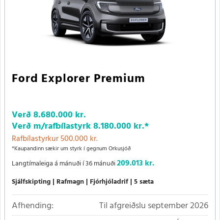
Ford Explorer Premium
Verð
8.680.000 kr.
Verð m/rafbílastyrk
8.180.000 kr.
*
Rafbílastyrkur 500.000 kr.
*Kaupandinn sækir um styrk í gegnum Orkusjóð
209.013 kr.
Langtímaleiga á mánuði í 36 mánuði
Sjálfskipting
Rafmagn
Fjórhjóladrif
5 sæta
Afhending:
Til afgreiðslu september 2026