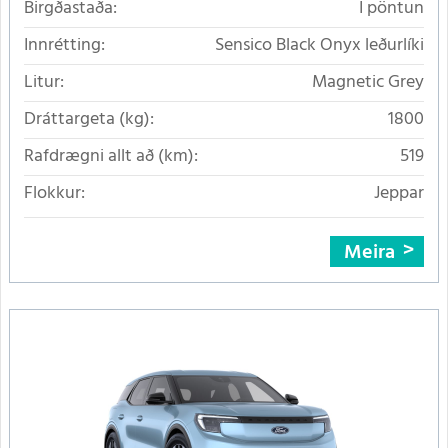
Birgðastaða:
Í pöntun
Innrétting:
Sensico Black Onyx leðurlíki
Litur:
Magnetic Grey
Dráttargeta (kg):
1800
Rafdrægni allt að (km):
519
Flokkur:
Jeppar
Meira