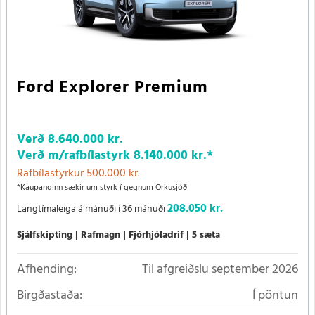
Ford Explorer Premium
Verð
8.640.000 kr.
Verð m/rafbílastyrk
8.140.000 kr.
*
Rafbílastyrkur 500.000 kr.
*Kaupandinn sækir um styrk í gegnum Orkusjóð
208.050 kr.
Langtímaleiga á mánuði í 36 mánuði
Sjálfskipting
Rafmagn
Fjórhjóladrif
5 sæta
Afhending:
Til afgreiðslu september 2026
Birgðastaða:
Í pöntun