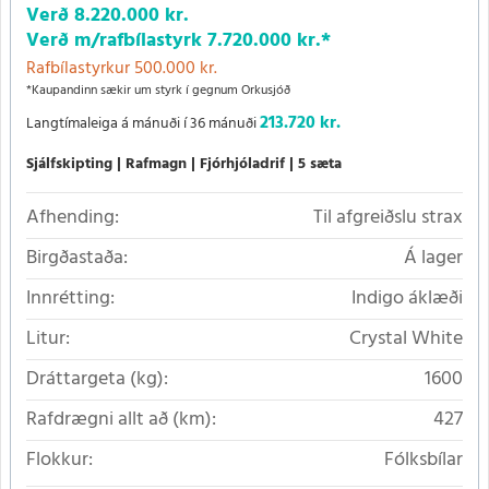
Verð
8.220.000 kr.
Verð m/rafbílastyrk
7.720.000 kr.
*
Rafbílastyrkur 500.000 kr.
*Kaupandinn sækir um styrk í gegnum Orkusjóð
213.720 kr.
Langtímaleiga á mánuði í 36 mánuði
Sjálfskipting
Rafmagn
Fjórhjóladrif
5 sæta
Afhending:
Til afgreiðslu strax
Birgðastaða:
Á lager
Innrétting:
Indigo áklæði
Litur:
Crystal White
Dráttargeta (kg):
1600
Rafdrægni allt að (km):
427
Flokkur:
Fólksbílar