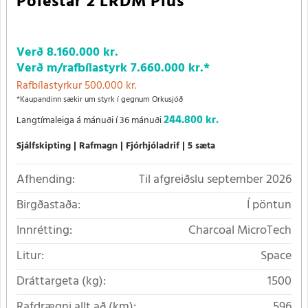
Polestar 2 LRDM Plus
Verð
8.160.000 kr.
Verð m/rafbílastyrk
7.660.000 kr.
*
Rafbílastyrkur 500.000 kr.
*Kaupandinn sækir um styrk í gegnum Orkusjóð
244.800 kr.
Langtímaleiga á mánuði í 36 mánuði
Sjálfskipting
Rafmagn
Fjórhjóladrif
5 sæta
Afhending:
Til afgreiðslu september 2026
Birgðastaða:
Í pöntun
Innrétting:
Charcoal MicroTech
Litur:
Space
Dráttargeta (kg):
1500
Rafdrægni allt að (km):
596