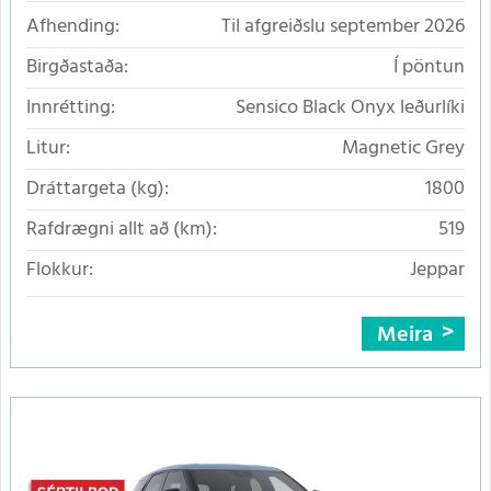
Afhending:
Til afgreiðslu september 2026
Birgðastaða:
Í pöntun
Innrétting:
Sensico Black Onyx leðurlíki
Litur:
Magnetic Grey
Dráttargeta (kg):
1800
Rafdrægni allt að (km):
519
Flokkur:
Jeppar
Meira