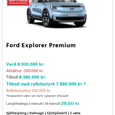
Ford Explorer Premium
Verð
8.930.000 kr.
Afsláttur
-550.000 kr.
Tilboð
8.380.000 kr.
Tilboð með rafbílastyrk
7.880.000 kr.
*
Rafbílastyrkur 500.000 kr.
*Kaupandinn sækir um styrk í gegnum Orkusjóð
215.033 kr.
Langtímaleiga á mánuði í 36 mánuði
Sjálfskipting
Rafmagn
Fjórhjóladrif
5 sæta