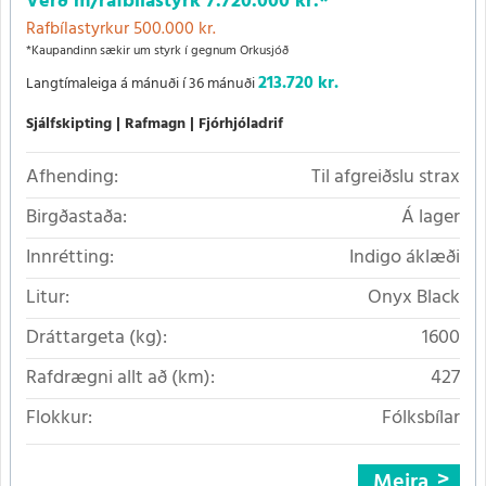
Verð m/rafbílastyrk
7.720.000 kr.
*
Rafbílastyrkur 500.000 kr.
*Kaupandinn sækir um styrk í gegnum Orkusjóð
213.720 kr.
Langtímaleiga á mánuði í 36 mánuði
Sjálfskipting
Rafmagn
Fjórhjóladrif
Afhending:
Til afgreiðslu strax
Birgðastaða:
Á lager
Innrétting:
Indigo áklæði
Litur:
Onyx Black
Dráttargeta (kg):
1600
Rafdrægni allt að (km):
427
Flokkur:
Fólksbílar
Meira