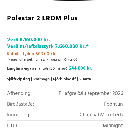
Polestar 2 LRDM Plus
Verð
8.160.000 kr.
Verð m/rafbílastyrk
7.660.000 kr.
*
Rafbílastyrkur 500.000 kr.
*Kaupandinn sækir um styrk í gegnum Orkusjóð
244.800 kr.
Langtímaleiga á mánuði í 36 mánuði
Sjálfskipting
Rafmagn
Fjórhjóladrif
5 sæta
Afhending:
Til afgreiðslu september 2026
Birgðastaða:
Í pöntun
Innrétting:
Charcoal MicroTech
Litur:
Midnight