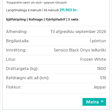
*Kaupandinn sækir um styrk í gegnum Orkusjóð
211.903 kr.
Langtímaleiga á mánuði í 36 mánuði
Sjálfskipting
Rafmagn
Fjórhjóladrif
5 sæta
Afhending:
Til afgreiðslu september 2026
Birgðastaða:
Í pöntun
Innrétting:
Sensico Black Onyx leðurlíki
Litur:
Frozen White
Dráttargeta (kg):
1800
Rafdrægni allt að (km):
519
Flokkur:
Jeppar
Meira