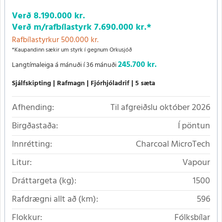
Verð
8.190.000 kr.
Verð m/rafbílastyrk
7.690.000 kr.
*
Rafbílastyrkur 500.000 kr.
*Kaupandinn sækir um styrk í gegnum Orkusjóð
245.700 kr.
Langtímaleiga á mánuði í 36 mánuði
Sjálfskipting
Rafmagn
Fjórhjóladrif
5 sæta
Afhending:
Til afgreiðslu október 2026
Birgðastaða:
Í pöntun
Innrétting:
Charcoal MicroTech
Litur:
Vapour
Dráttargeta (kg):
1500
Rafdrægni allt að (km):
596
Flokkur:
Fólksbílar