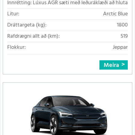
Innrétting:
Lúxus AGR sæti með leðuráklæði að hluta
Litur:
Arctic Blue
Dráttargeta (kg):
1800
Rafdrægni allt að (km):
519
Flokkur:
Jeppar
Meira