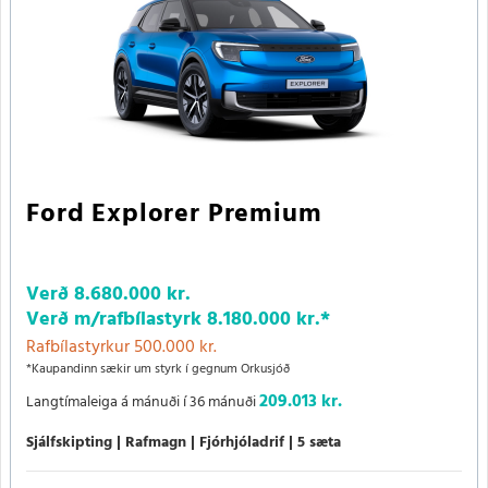
Ford Explorer Premium
Verð
8.680.000 kr.
Verð m/rafbílastyrk
8.180.000 kr.
*
Rafbílastyrkur 500.000 kr.
*Kaupandinn sækir um styrk í gegnum Orkusjóð
209.013 kr.
Langtímaleiga á mánuði í 36 mánuði
Sjálfskipting
Rafmagn
Fjórhjóladrif
5 sæta