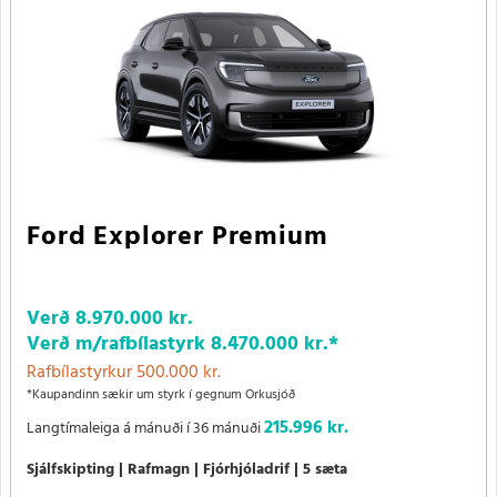
Ford Explorer Premium
Verð
8.970.000 kr.
Verð m/rafbílastyrk
8.470.000 kr.
*
Rafbílastyrkur 500.000 kr.
*Kaupandinn sækir um styrk í gegnum Orkusjóð
215.996 kr.
Langtímaleiga á mánuði í 36 mánuði
Sjálfskipting
Rafmagn
Fjórhjóladrif
5 sæta