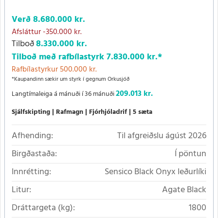
Verð
8.680.000 kr.
Afsláttur
-350.000 kr.
Tilboð
8.330.000 kr.
Tilboð með rafbílastyrk
7.830.000 kr.
*
Rafbílastyrkur 500.000 kr.
*Kaupandinn sækir um styrk í gegnum Orkusjóð
209.013 kr.
Langtímaleiga á mánuði í 36 mánuði
Sjálfskipting
Rafmagn
Fjórhjóladrif
5 sæta
Afhending:
Til afgreiðslu ágúst 2026
Birgðastaða:
Í pöntun
Innrétting:
Sensico Black Onyx leðurlíki
Litur:
Agate Black
Dráttargeta (kg):
1800