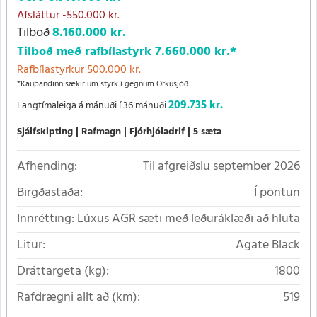
Afsláttur
-550.000 kr.
Tilboð
8.160.000 kr.
Tilboð með rafbílastyrk
7.660.000 kr.
*
Rafbílastyrkur 500.000 kr.
*Kaupandinn sækir um styrk í gegnum Orkusjóð
209.735 kr.
Langtímaleiga á mánuði í 36 mánuði
Sjálfskipting
Rafmagn
Fjórhjóladrif
5 sæta
Afhending:
Til afgreiðslu september 2026
Birgðastaða:
Í pöntun
Innrétting:
Lúxus AGR sæti með leðuráklæði að hluta
Litur:
Agate Black
Dráttargeta (kg):
1800
Rafdrægni allt að (km):
519