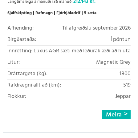
212.143 kr.
Langtímaleiga á mánuði í 36 mánuði
Sjálfskipting
Rafmagn
Fjórhjóladrif
5 sæta
Afhending:
Til afgreiðslu september 2026
Birgðastaða:
Í pöntun
Innrétting:
Lúxus AGR sæti með leðuráklæði að hluta
Litur:
Magnetic Grey
Dráttargeta (kg):
1800
Rafdrægni allt að (km):
519
Flokkur:
Jeppar
Meira