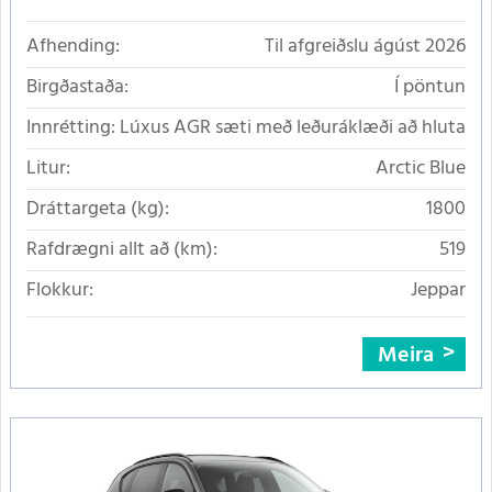
Afhending:
Til afgreiðslu ágúst 2026
Birgðastaða:
Í pöntun
Innrétting:
Lúxus AGR sæti með leðuráklæði að hluta
Litur:
Arctic Blue
Dráttargeta (kg):
1800
Rafdrægni allt að (km):
519
Flokkur:
Jeppar
Meira