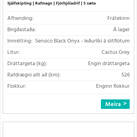
Sjálfskipting
Rafmagn
Fjórhjóladrif
5 sæta
Afhending:
Frátekinn
Birgðastaða:
Á lager
Innrétting:
Sensico Black Onyx - leðurlíki á slitflötum
Litur:
Cactus Grey
Dráttargeta (kg):
Engin dráttargeta
Rafdrægni allt að (km):
526
Flokkur:
Enginn flokkur
Meira