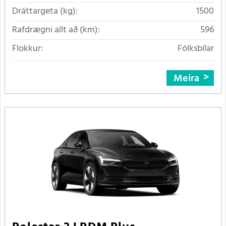
Dráttargeta (kg):
1500
Rafdrægni allt að (km):
596
Flokkur:
Fólksbílar
Meira