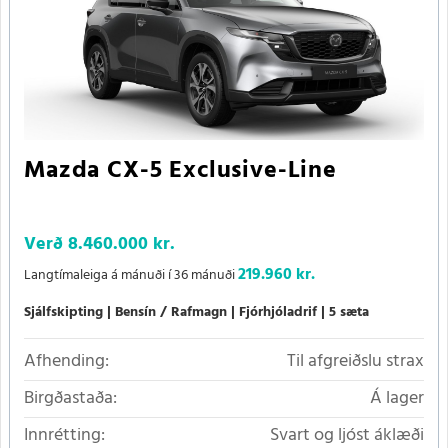
Mazda CX-5 Exclusive-Line
Verð
8.460.000 kr.
219.960 kr.
Langtímaleiga á mánuði í 36 mánuði
Sjálfskipting
Bensín / Rafmagn
Fjórhjóladrif
5 sæta
Afhending:
Til afgreiðslu strax
Birgðastaða:
Á lager
Innrétting:
Svart og ljóst áklæði