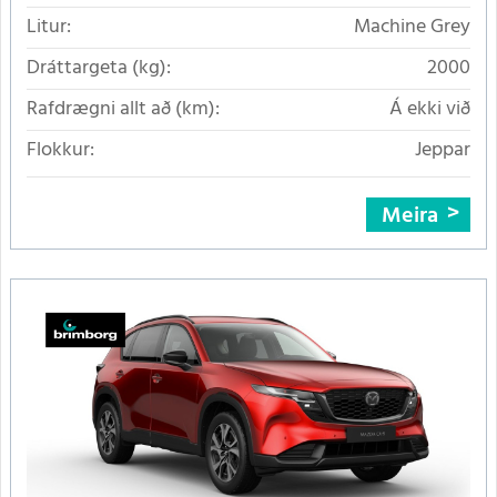
Litur:
Machine Grey
Dráttargeta (kg):
2000
Rafdrægni allt að (km):
Á ekki við
Flokkur:
Jeppar
Meira