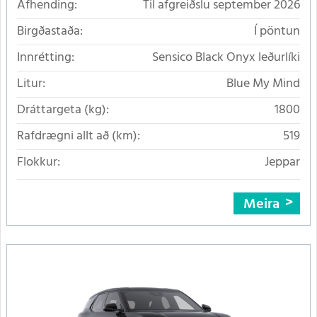
Afhending:
Til afgreiðslu september 2026
Birgðastaða:
Í pöntun
Innrétting:
Sensico Black Onyx leðurlíki
Litur:
Blue My Mind
Dráttargeta (kg):
1800
Rafdrægni allt að (km):
519
Flokkur:
Jeppar
Meira