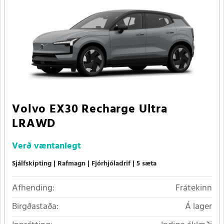
Volvo EX30 Recharge Ultra
LRAWD
Verð
væntanlegt
Sjálfskipting
Rafmagn
Fjórhjóladrif
5 sæta
Afhending:
Frátekinn
Birgðastaða:
Á lager