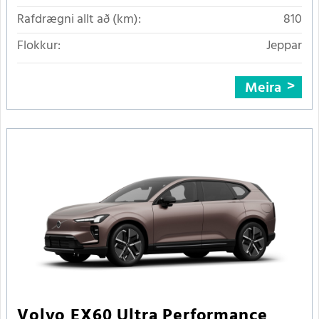
Rafdrægni allt að (km):
810
Flokkur:
Jeppar
Meira
Volvo EX60 Ultra Performance