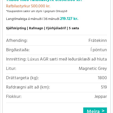
Rafbílastyrkur 500.000 kr.
*Kaupandinn sækir um styrk í gegnum Orkusjóð
219.127 kr.
Langtímaleiga á mánuði í 36 mánuði
Sjálfskipting
Rafmagn
Fjórhjóladrif
5 sæta
Afhending:
Frátekinn
Birgðastaða:
Í pöntun
Innrétting:
Lúxus AGR sæti með leðuráklæði að hluta
Litur:
Magnetic Grey
Dráttargeta (kg):
1800
Rafdrægni allt að (km):
519
Flokkur:
Jeppar
Meira