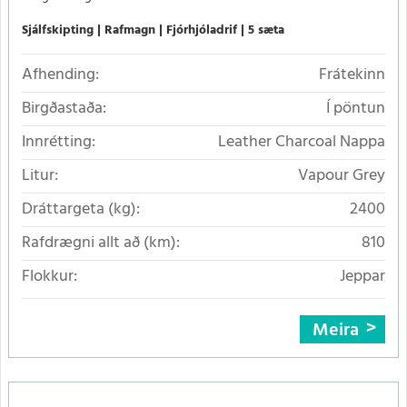
Sjálfskipting
Rafmagn
Fjórhjóladrif
5 sæta
Afhending:
Frátekinn
Birgðastaða:
Í pöntun
Innrétting:
Leather Charcoal Nappa
Litur:
Vapour Grey
Dráttargeta (kg):
2400
Rafdrægni allt að (km):
810
Flokkur:
Jeppar
Meira