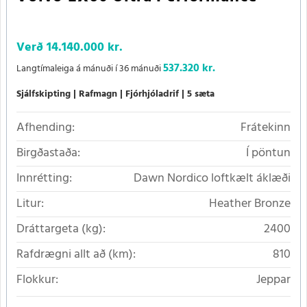
Verð
14.140.000 kr.
537.320 kr.
Langtímaleiga á mánuði í 36 mánuði
Sjálfskipting
Rafmagn
Fjórhjóladrif
5 sæta
Afhending:
Frátekinn
Birgðastaða:
Í pöntun
Innrétting:
Dawn Nordico loftkælt áklæði
Litur:
Heather Bronze
Dráttargeta (kg):
2400
Rafdrægni allt að (km):
810
Flokkur:
Jeppar