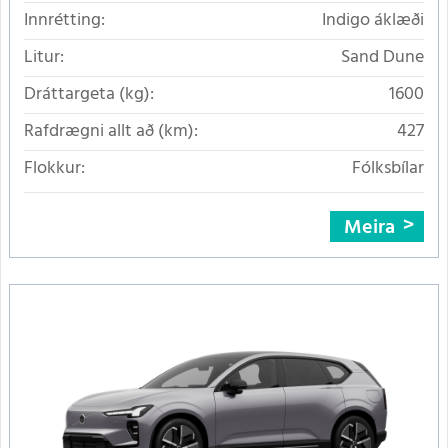
Innrétting:
Indigo áklæði
Litur:
Sand Dune
Dráttargeta (kg):
1600
Rafdrægni allt að (km):
427
Flokkur:
Fólksbílar
Meira