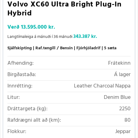
Volvo XC60 Ultra Bright Plug-In
Hybrid
Verð
13.595.000 kr.
343.387 kr.
Langtímaleiga á mánuði í 36 mánuði
Sjálfskipting
Raf.tengill / Bensín
Fjórhjóladrif
5 sæta
Afhending:
Frátekinn
Birgðastaða:
Á lager
Innrétting:
Leather Charcoal Nappa
Litur:
Denim Blue
Dráttargeta (kg):
2250
Rafdrægni allt að (km):
80
Flokkur:
Jeppar