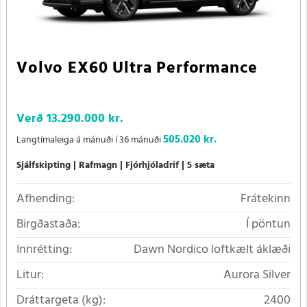
Volvo EX60 Ultra Performance
Verð
13.290.000 kr.
505.020 kr.
Langtímaleiga á mánuði í 36 mánuði
Sjálfskipting
Rafmagn
Fjórhjóladrif
5 sæta
Afhending:
Frátekinn
Birgðastaða:
Í pöntun
Innrétting:
Dawn Nordico loftkælt áklæði
Litur:
Aurora Silver
Dráttargeta (kg):
2400