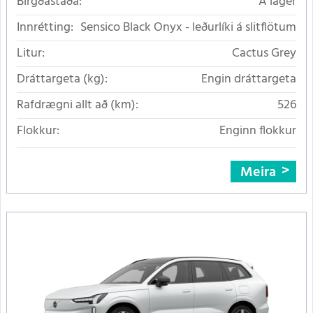
Birgðastaða:
Á lager
Innrétting:
Sensico Black Onyx - leðurlíki á slitflötum
Litur:
Cactus Grey
Dráttargeta (kg):
Engin dráttargeta
Rafdrægni allt að (km):
526
Flokkur:
Enginn flokkur
Meira