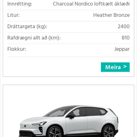
Innrétting:
Charcoal Nordico loftkælt áklæði
Litur:
Heather Bronze
Dráttargeta (kg):
2400
Rafdrægni allt að (km):
810
Flokkur:
Jeppar
Meira