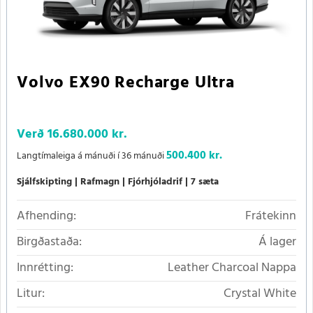
Volvo EX90 Recharge Ultra
Verð
16.680.000 kr.
500.400 kr.
Langtímaleiga á mánuði í 36 mánuði
Sjálfskipting
Rafmagn
Fjórhjóladrif
7 sæta
Afhending:
Frátekinn
Birgðastaða:
Á lager
Innrétting:
Leather Charcoal Nappa
Litur:
Crystal White