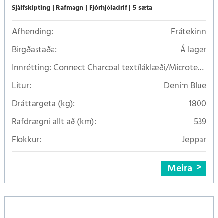
Sjálfskipting
Rafmagn
Fjórhjóladrif
5 sæta
Afhending:
Frátekinn
Birgðastaða:
Á lager
Innrétting:
Connect Charcoal textíláklæði/Microtech
á slitflötum
Litur:
Denim Blue
Dráttargeta (kg):
1800
Rafdrægni allt að (km):
539
Flokkur:
Jeppar
Meira