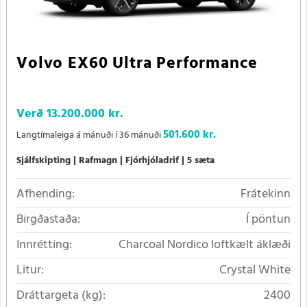
Volvo EX60 Ultra Performance
Verð
13.200.000 kr.
501.600 kr.
Langtímaleiga á mánuði í 36 mánuði
Sjálfskipting
Rafmagn
Fjórhjóladrif
5 sæta
Afhending:
Frátekinn
Birgðastaða:
Í pöntun
Innrétting:
Charcoal Nordico loftkælt áklæði
Litur:
Crystal White
Dráttargeta (kg):
2400