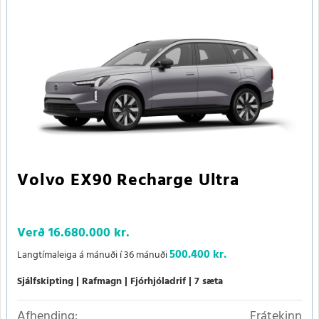
Volvo EX90 Recharge Ultra
Verð
16.680.000 kr.
500.400 kr.
Langtímaleiga á mánuði í 36 mánuði
Sjálfskipting
Rafmagn
Fjórhjóladrif
7 sæta
Afhending:
Frátekinn