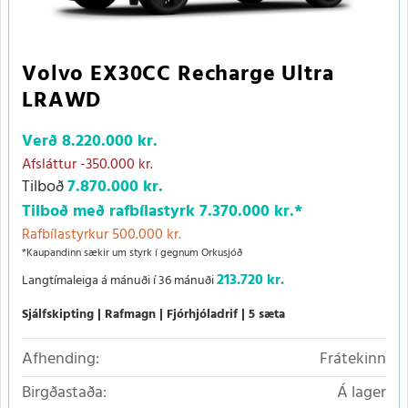
Volvo EX30CC Recharge Ultra
LRAWD
Verð
8.220.000 kr.
Afsláttur
-350.000 kr.
Tilboð
7.870.000 kr.
Tilboð með rafbílastyrk
7.370.000 kr.
*
Rafbílastyrkur 500.000 kr.
*Kaupandinn sækir um styrk í gegnum Orkusjóð
213.720 kr.
Langtímaleiga á mánuði í 36 mánuði
Sjálfskipting
Rafmagn
Fjórhjóladrif
5 sæta
Afhending:
Frátekinn
Birgðastaða:
Á lager