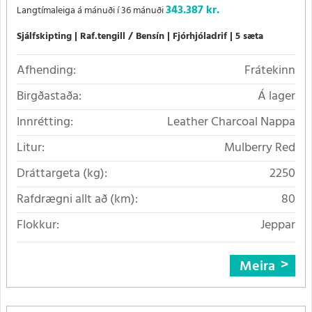
343.387 kr.
Langtímaleiga á mánuði í 36 mánuði
Sjálfskipting
Raf.tengill / Bensín
Fjórhjóladrif
5 sæta
Afhending:
Frátekinn
Birgðastaða:
Á lager
Innrétting:
Leather Charcoal Nappa
Litur:
Mulberry Red
Dráttargeta (kg):
2250
Rafdrægni allt að (km):
80
Flokkur:
Jeppar
Meira