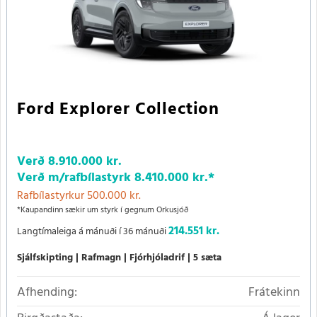
Ford Explorer Collection
Verð
8.910.000 kr.
Verð m/rafbílastyrk
8.410.000 kr.
*
Rafbílastyrkur 500.000 kr.
*Kaupandinn sækir um styrk í gegnum Orkusjóð
214.551 kr.
Langtímaleiga á mánuði í 36 mánuði
Sjálfskipting
Rafmagn
Fjórhjóladrif
5 sæta
Afhending:
Frátekinn