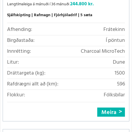
244.800 kr.
Langtímaleiga á mánuði í 36 mánuði
Sjálfskipting
Rafmagn
Fjórhjóladrif
5 sæta
Afhending:
Frátekinn
Birgðastaða:
Í pöntun
Innrétting:
Charcoal MicroTech
Litur:
Dune
Dráttargeta (kg):
1500
Rafdrægni allt að (km):
596
Flokkur:
Fólksbílar
Meira