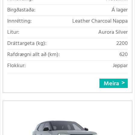
Birgðastaða:
Á lager
Innrétting:
Leather Charcoal Nappa
Litur:
Aurora Silver
Dráttargeta (kg):
2200
Rafdrægni allt að (km):
620
Flokkur:
Jeppar
Meira