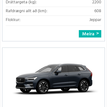
Dráttargeta (kg):
2200
Rafdrægni allt að (km):
608
Flokkur:
Jeppar
Meira