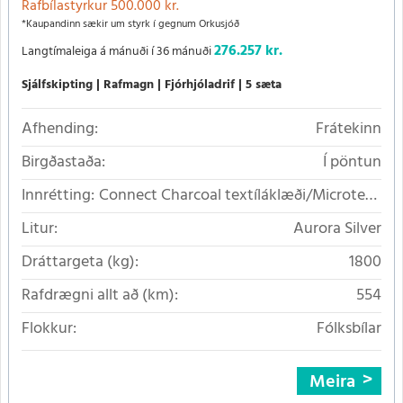
Rafbílastyrkur 500.000 kr.
*Kaupandinn sækir um styrk í gegnum Orkusjóð
276.257 kr.
Langtímaleiga á mánuði í 36 mánuði
Sjálfskipting
Rafmagn
Fjórhjóladrif
5 sæta
Afhending:
Frátekinn
Birgðastaða:
Í pöntun
Innrétting:
Connect Charcoal textíláklæði/Microtech
á slitflötum
Litur:
Aurora Silver
Dráttargeta (kg):
1800
Rafdrægni allt að (km):
554
Flokkur:
Fólksbílar
Meira