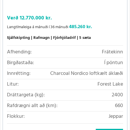
Verð
12.770.000 kr.
485.260 kr.
Langtímaleiga á mánuði í 36 mánuði
Sjálfskipting
Rafmagn
Fjórhjóladrif
5 sæta
Afhending:
Frátekinn
Birgðastaða:
Í pöntun
Innrétting:
Charcoal Nordico loftkælt áklæði
Litur:
Forest Lake
Dráttargeta (kg):
2400
Rafdrægni allt að (km):
660
Flokkur:
Jeppar