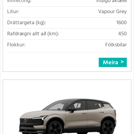
Innrétting:
Indigo áklæði
Litur:
Vapour Grey
Dráttargeta (kg):
1600
Rafdrægni allt að (km):
450
Flokkur:
Fólksbílar
Meira