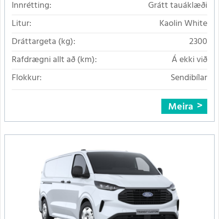
Innrétting:
Grátt tauáklæði
Litur:
Kaolin White
Dráttargeta (kg):
2300
Rafdrægni allt að (km):
Á ekki við
Flokkur:
Sendibílar
Meira