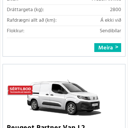
Dráttargeta (kg):
2800
Rafdrægni allt að (km):
Á ekki við
Flokkur:
Sendibílar
Meira
Peugeot Partner Van L2