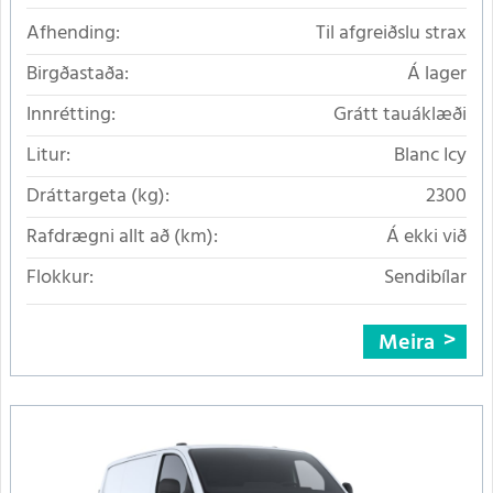
Afhending:
Til afgreiðslu strax
Birgðastaða:
Á lager
Innrétting:
Grátt tauáklæði
Litur:
Blanc Icy
Dráttargeta (kg):
2300
Rafdrægni allt að (km):
Á ekki við
Flokkur:
Sendibílar
Meira