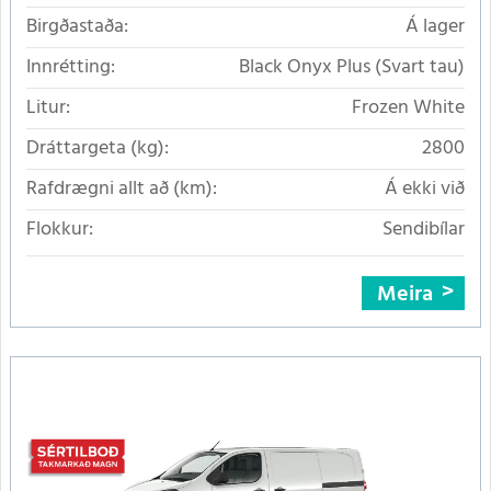
Birgðastaða:
Á lager
Innrétting:
Black Onyx Plus (Svart tau)
Litur:
Frozen White
Dráttargeta (kg):
2800
Rafdrægni allt að (km):
Á ekki við
Flokkur:
Sendibílar
Meira