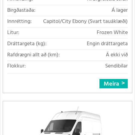
Birgðastaða:
Á lager
Innrétting:
Capitol/City Ebony (Svart tauáklæði)
Litur:
Frozen White
Dráttargeta (kg):
Engin dráttargeta
Rafdrægni allt að (km):
Á ekki við
Flokkur:
Sendibílar
Meira