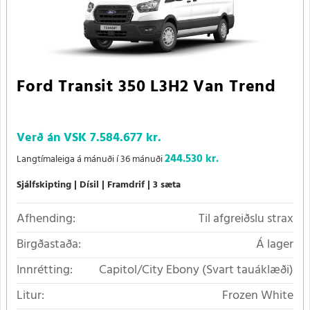
Ford Transit 350 L3H2 Van Trend
Verð án VSK
7.584.677 kr.
244.530 kr.
Langtímaleiga á mánuði í 36 mánuði
Sjálfskipting
Dísil
Framdrif
3 sæta
Afhending:
Til afgreiðslu strax
Birgðastaða:
Á lager
Innrétting:
Capitol/City Ebony (Svart tauáklæði)
Litur:
Frozen White