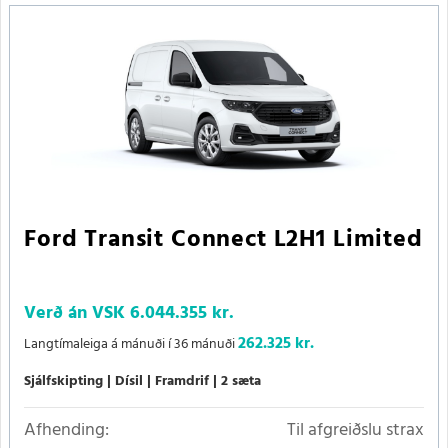
Ford Transit Connect L2H1 Limited
Verð án VSK
6.044.355 kr.
262.325 kr.
Langtímaleiga á mánuði í 36 mánuði
Sjálfskipting
Dísil
Framdrif
2 sæta
Afhending:
Til afgreiðslu strax