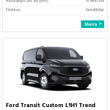
Rafdrægni allt að (km):
Á ekki við
Flokkur:
Sendibílar
Meira
Ford Transit Custom L1H1 Trend