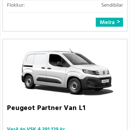
Flokkur:
Sendibílar
Meira
Peugeot Partner Van L1
Verð án VSK
4.391.129 kr.