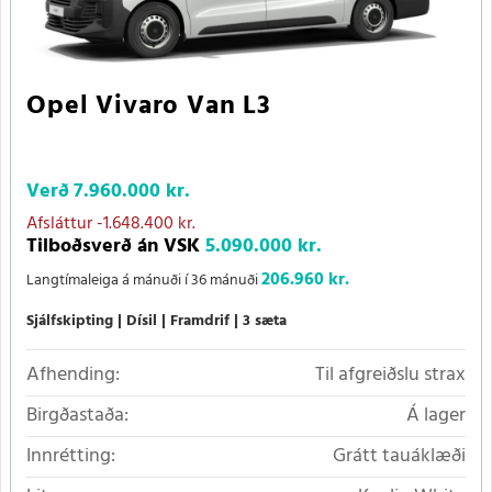
Opel Vivaro Van L3
Verð
7.960.000 kr.
Afsláttur
-1.648.400 kr.
Tilboðsverð án VSK
5.090.000 kr.
206.960 kr.
Langtímaleiga á mánuði í 36 mánuði
Sjálfskipting
Dísil
Framdrif
3 sæta
Afhending:
Til afgreiðslu strax
Birgðastaða:
Á lager
Innrétting:
Grátt tauáklæði