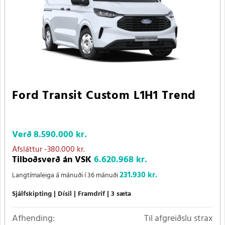
Ford Transit Custom L1H1 Trend
Verð
8.590.000 kr.
Afsláttur
-380.000 kr.
Tilboðsverð án VSK
6.620.968 kr.
231.930 kr.
Langtímaleiga á mánuði í 36 mánuði
Sjálfskipting
Dísil
Framdrif
3 sæta
Afhending:
Til afgreiðslu strax