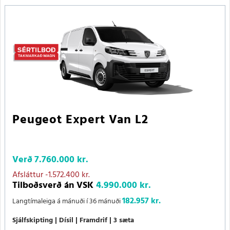
Peugeot Expert Van L2
Verð
7.760.000 kr.
Afsláttur
-1.572.400 kr.
Tilboðsverð án VSK
4.990.000 kr.
182.957 kr.
Langtímaleiga á mánuði í 36 mánuði
Sjálfskipting
Dísil
Framdrif
3 sæta