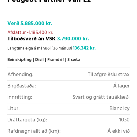
Verð
5.885.000 kr.
Afsláttur
-1.185.400 kr.
Tilboðsverð án VSK
3.790.000 kr.
136.342 kr.
Langtímaleiga á mánuði í 36 mánuði
Beinskipting
Dísil
Framdrif
3 sæta
Afhending:
Til afgreiðslu strax
Birgðastaða:
Á lager
Innrétting:
Svart og grátt tauáklæði
Litur:
Blanc Icy
Dráttargeta (kg):
1030
Rafdrægni allt að (km):
Á ekki við