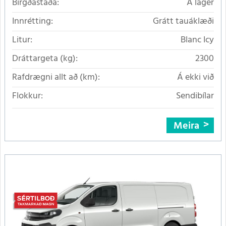
Birgðastaða:
Á lager
Innrétting:
Grátt tauáklæði
Litur:
Blanc Icy
Dráttargeta (kg):
2300
Rafdrægni allt að (km):
Á ekki við
Flokkur:
Sendibílar
Meira