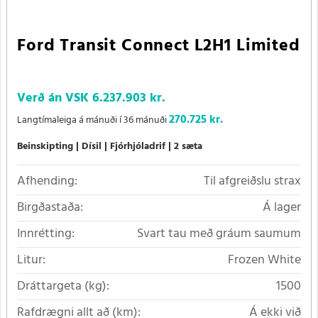
Ford Transit Connect L2H1 Limited
Verð án VSK
6.237.903 kr.
270.725 kr.
Langtímaleiga á mánuði í 36 mánuði
Beinskipting
Dísil
Fjórhjóladrif
2 sæta
Afhending:
Til afgreiðslu strax
Birgðastaða:
Á lager
Innrétting:
Svart tau með gráum saumum
Litur:
Frozen White
Dráttargeta (kg):
1500
Rafdrægni allt að (km):
Á ekki við