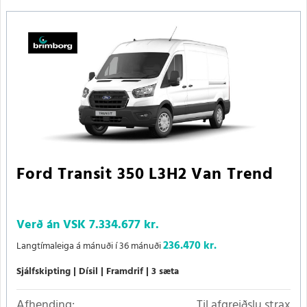
Ford Transit 350 L3H2 Van Trend
Verð án VSK
7.334.677 kr.
236.470 kr.
Langtímaleiga á mánuði í 36 mánuði
Sjálfskipting
Dísil
Framdrif
3 sæta
Afhending:
Til afgreiðslu strax