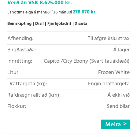
Verð án VSK
8.625.000 kr.
278.070 kr.
Langtímaleiga á mánuði í 36 mánuði
Beinskipting
Dísil
Fjórhjóladrif
3 sæta
Afhending:
Til afgreiðslu strax
Birgðastaða:
Á lager
Innrétting:
Capitol/City Ebony (Svart tauáklæði)
Litur:
Frozen White
Dráttargeta (kg):
Engin dráttargeta
Rafdrægni allt að (km):
Á ekki við
Flokkur:
Sendibílar
Meira