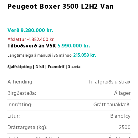
Peugeot Boxer 3500 L2H2 Van
Verð
9.280.000 kr.
Afsláttur
-1.852.400 kr.
Tilboðsverð án VSK
5.990.000 kr.
215.053 kr.
Langtímaleiga á mánuði í 36 mánuði
Sjálfskipting
Dísil
Framdrif
3 sæta
Afhending:
Til afgreiðslu strax
Birgðastaða:
Á lager
Innrétting:
Grátt tauáklæði
Litur:
Blanc Icy
Dráttargeta (kg):
2500