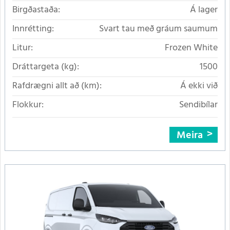
Birgðastaða:
Á lager
Innrétting:
Svart tau með gráum saumum
Litur:
Frozen White
Dráttargeta (kg):
1500
Rafdrægni allt að (km):
Á ekki við
Flokkur:
Sendibílar
Meira