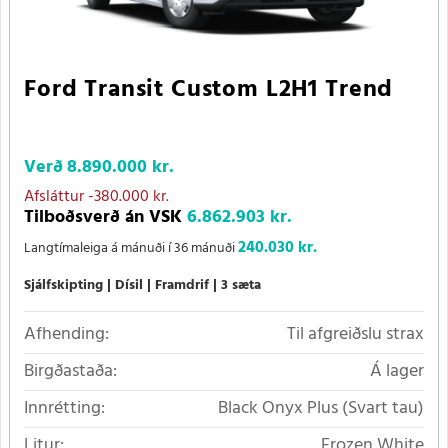
Ford Transit Custom L2H1 Trend
Verð
8.890.000 kr.
Afsláttur
-380.000 kr.
Tilboðsverð án VSK
6.862.903 kr.
240.030 kr.
Langtímaleiga á mánuði í 36 mánuði
Sjálfskipting
Dísil
Framdrif
3 sæta
Afhending:
Til afgreiðslu strax
Birgðastaða:
Á lager
Innrétting:
Black Onyx Plus (Svart tau)
Litur:
Frozen White