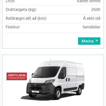
Litur:
Kaolin White
Dráttargeta (kg):
2500
Rafdrægni allt að (km):
Á ekki við
Flokkur:
Sendibílar
Meira