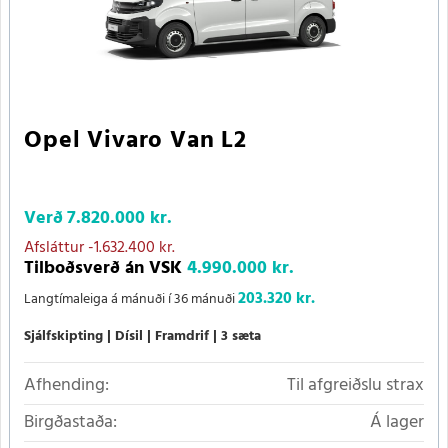
Opel Vivaro Van L2
Verð
7.820.000 kr.
Afsláttur
-1.632.400 kr.
Tilboðsverð án VSK
4.990.000 kr.
203.320 kr.
Langtímaleiga á mánuði í 36 mánuði
Sjálfskipting
Dísil
Framdrif
3 sæta
Afhending:
Til afgreiðslu strax
Birgðastaða:
Á lager