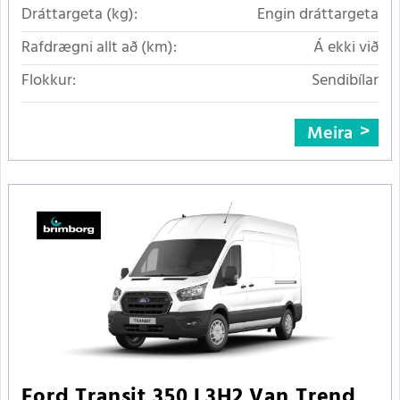
Dráttargeta (kg):
Engin dráttargeta
Rafdrægni allt að (km):
Á ekki við
Flokkur:
Sendibílar
Meira
Ford Transit 350 L3H2 Van Trend