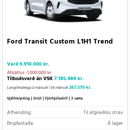
Ford Transit Custom L1H1 Trend
Verð
9.910.000 kr.
Afsláttur
-1.000.000 kr.
Tilboðsverð án VSK
7.185.484 kr.
267.570 kr.
Langtímaleiga á mánuði í 36 mánuði
Sjálfskipting
Dísil
Fjórhjóladrif
3 sæta
Afhending:
Til afgreiðslu strax
Birgðastaða:
Á lager