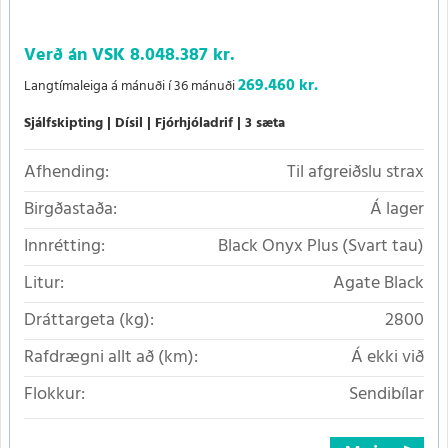
Verð án VSK
8.048.387 kr.
269.460 kr.
Langtímaleiga á mánuði í 36 mánuði
Sjálfskipting
Dísil
Fjórhjóladrif
3 sæta
Afhending:
Til afgreiðslu strax
Birgðastaða:
Á lager
Innrétting:
Black Onyx Plus (Svart tau)
Litur:
Agate Black
Dráttargeta (kg):
2800
Rafdrægni allt að (km):
Á ekki við
Flokkur:
Sendibílar