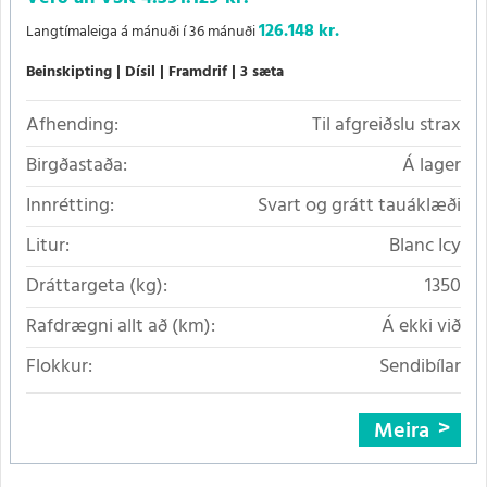
126.148 kr.
Langtímaleiga á mánuði í 36 mánuði
Beinskipting
Dísil
Framdrif
3 sæta
Afhending:
Til afgreiðslu strax
Birgðastaða:
Á lager
Innrétting:
Svart og grátt tauáklæði
Litur:
Blanc Icy
Dráttargeta (kg):
1350
Rafdrægni allt að (km):
Á ekki við
Flokkur:
Sendibílar
Meira