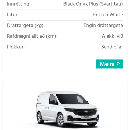
Innrétting:
Black Onyx Plus (Svart tau)
Litur:
Frozen White
Dráttargeta (kg):
Engin dráttargeta
Rafdrægni allt að (km):
Á ekki við
Flokkur:
Sendibílar
Meira