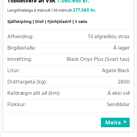
Tilboðsverð án VSK
7.080.645 kr.
277.560 kr.
Langtímaleiga á mánuði í 36 mánuði
Sjálfskipting
Dísil
Fjórhjóladrif
3 sæta
Afhending:
Til afgreiðslu strax
Birgðastaða:
Á lager
Innrétting:
Black Onyx Plus (Svart tau)
Litur:
Agate Black
Dráttargeta (kg):
2800
Rafdrægni allt að (km):
Á ekki við
Flokkur:
Sendibílar
Meira