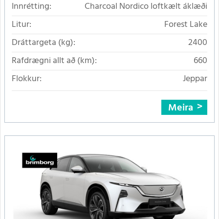
Innrétting:
Charcoal Nordico loftkælt áklæði
Litur:
Forest Lake
Dráttargeta (kg):
2400
Rafdrægni allt að (km):
660
Flokkur:
Jeppar
Meira