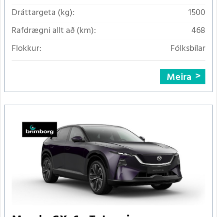
Dráttargeta (kg):
1500
Rafdrægni allt að (km):
468
Flokkur:
Fólksbílar
Meira