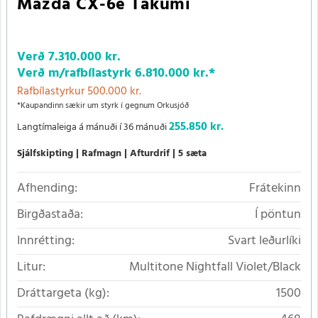
Mazda CX-6e Takumi
Verð
7.310.000 kr.
Verð m/rafbílastyrk
6.810.000 kr.
*
Rafbílastyrkur 500.000 kr.
*Kaupandinn sækir um styrk í gegnum Orkusjóð
255.850 kr.
Langtímaleiga á mánuði í 36 mánuði
Sjálfskipting
Rafmagn
Afturdrif
5 sæta
Afhending:
Frátekinn
Birgðastaða:
Í pöntun
Innrétting:
Svart leðurlíki
Litur:
Multitone Nightfall Violet/Black
Dráttargeta (kg):
1500