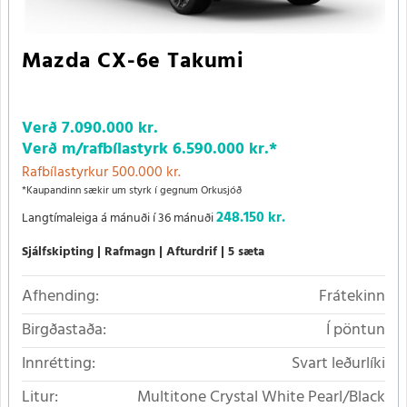
Mazda CX-6e Takumi
Verð
7.090.000 kr.
Verð m/rafbílastyrk
6.590.000 kr.
*
Rafbílastyrkur 500.000 kr.
*Kaupandinn sækir um styrk í gegnum Orkusjóð
248.150 kr.
Langtímaleiga á mánuði í 36 mánuði
Sjálfskipting
Rafmagn
Afturdrif
5 sæta
Afhending:
Frátekinn
Birgðastaða:
Í pöntun
Innrétting:
Svart leðurlíki
Litur:
Multitone Crystal White Pearl/Black