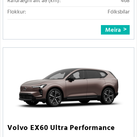
Rafdrægni allt að (km):
468
Flokkur:
Fólksbílar
Meira
Volvo EX60 Ultra Performance