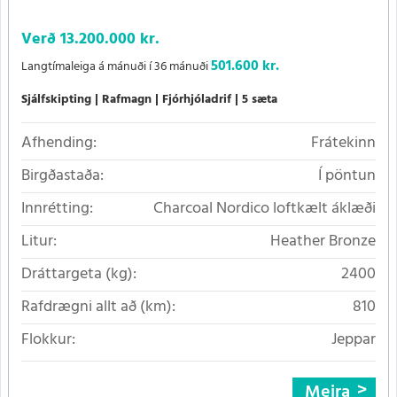
Verð
13.200.000 kr.
501.600 kr.
Langtímaleiga á mánuði í 36 mánuði
Sjálfskipting
Rafmagn
Fjórhjóladrif
5 sæta
Afhending:
Frátekinn
Birgðastaða:
Í pöntun
Innrétting:
Charcoal Nordico loftkælt áklæði
Litur:
Heather Bronze
Dráttargeta (kg):
2400
Rafdrægni allt að (km):
810
Flokkur:
Jeppar
Meira