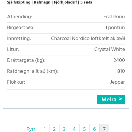
Sjálfskipting
Rafmagn
Fjórhjóladrif
5 sæta
Afhending:
Frátekinn
Birgðastaða:
Í pöntun
Innrétting:
Charcoal Nordico loftkælt áklæði
Litur:
Crystal White
Dráttargeta (kg):
2400
Rafdrægni allt að (km):
810
Flokkur:
Jeppar
Meira
Fyrri
1
2
3
4
5
6
7