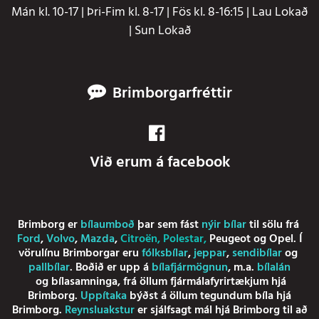
Mán kl. 10-17 | Þri-Fim kl. 8-17 | Fös kl. 8-16:15 | Lau Lokað
| Sun Lokað
Brimborgarfréttir
Við erum á facebook
Brimborg er
bílaumboð
þar sem fást
nýir bílar
til sölu frá
Ford
,
Volvo
,
Mazda
,
Citroën
,
Polestar
,
Peugeot
og
Opel
. Í
vörulínu Brimborgar eru
fólksbílar
,
jeppar
,
sendibílar
og
pallbílar
. Boðið er upp á
bílafjármögnun
, m.a.
bílalán
og
bílasamninga
, frá öllum fjármálafyrirtækjum hjá
Brimborg.
Uppítaka
býðst á öllum tegundum bíla hjá
Brimborg.
Reynsluakstur
er sjálfsagt mál hjá Brimborg til að