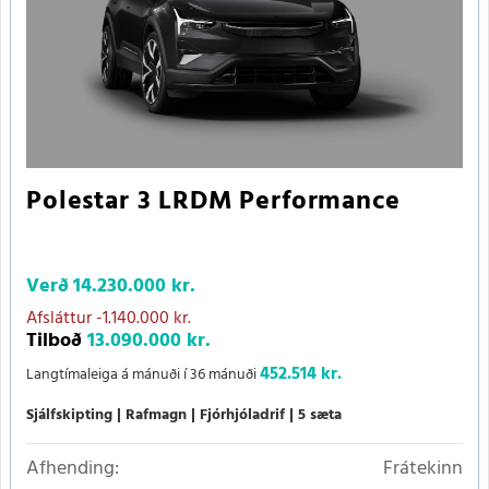
Polestar 3 LRDM Performance
Verð
14.230.000 kr.
Afsláttur
-1.140.000 kr.
Tilboð
13.090.000 kr.
452.514 kr.
Langtímaleiga á mánuði í 36 mánuði
Sjálfskipting
Rafmagn
Fjórhjóladrif
5 sæta
Afhending:
Frátekinn