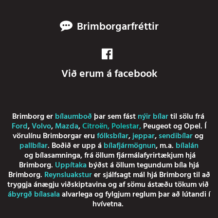
Brimborgarfréttir
Við erum á facebook
Brimborg er
bílaumboð
þar sem fást
nýir bílar
til sölu frá
Ford
,
Volvo
,
Mazda
,
Citroën
,
Polestar
,
Peugeot
og
Opel
. Í
vörulínu Brimborgar eru
fólksbílar
,
jeppar
,
sendibílar
og
pallbílar
. Boðið er upp á
bílafjármögnun
, m.a.
bílalán
og
bílasamninga
, frá öllum fjármálafyrirtækjum hjá
Brimborg.
Uppítaka
býðst á öllum tegundum bíla hjá
Brimborg.
Reynsluakstur
er sjálfsagt mál hjá Brimborg til að
tryggja ánægju viðskiptavina og af sömu ástæðu tökum við
ábyrgð bílasala
alvarlega og fylgjum reglum þar að lútandi í
hvívetna.