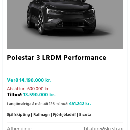
Polestar 3 LRDM Performance
Verð
14.190.000 kr.
Afsláttur
-600.000 kr.
Tilboð
13.590.000 kr.
451.242 kr.
Langtímaleiga á mánuði í 36 mánuði
Sjálfskipting
Rafmagn
Fjórhjóladrif
5 sæta
Afhending:
Til afgreiðslu strax