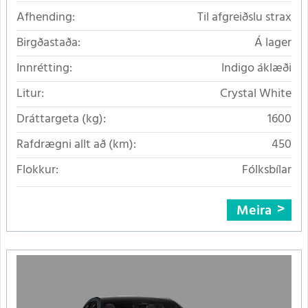
Afhending:
Til afgreiðslu strax
Birgðastaða:
Á lager
Innrétting:
Indigo áklæði
Litur:
Crystal White
Dráttargeta (kg):
1600
Rafdrægni allt að (km):
450
Flokkur:
Fólksbílar
Meira