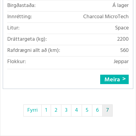
Birgðastaða:
Á lager
Innrétting:
Charcoal MicroTech
Litur:
Space
Dráttargeta (kg):
2200
Rafdrægni allt að (km):
560
Flokkur:
Jeppar
Meira
Fyrri
1
2
3
4
5
6
7