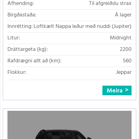
Afhending:
Til afgreiðslu strax
Birgðastaða:
Á lager
Innrétting:
Loftkælt Nappa leður með nuddi (Jupiter)
Litur:
Midnight
Dráttargeta (kg):
2200
Rafdrægni allt að (km):
560
Flokkur:
Jeppar
Meira