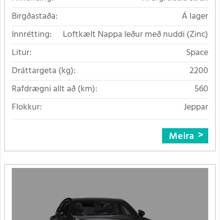
Birgðastaða:
Á lager
Innrétting:
Loftkælt Nappa leður með nuddi (Zinc)
Litur:
Space
Dráttargeta (kg):
2200
Rafdrægni allt að (km):
560
Flokkur:
Jeppar
Meira