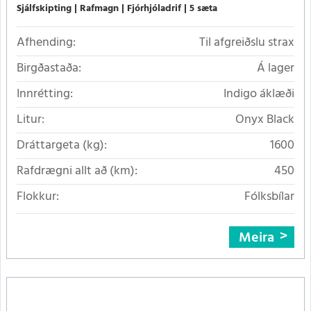
Sjálfskipting
Rafmagn
Fjórhjóladrif
5 sæta
Afhending:
Til afgreiðslu strax
Birgðastaða:
Á lager
Innrétting:
Indigo áklæði
Litur:
Onyx Black
Dráttargeta (kg):
1600
Rafdrægni allt að (km):
450
Flokkur:
Fólksbílar
Meira