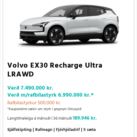
Volvo EX30 Recharge Ultra
LRAWD
Verð
7.490.000 kr.
Verð m/rafbílastyrk
6.990.000 kr.
*
Rafbílastyrkur 500.000 kr.
*Kaupandinn sækir um styrk í gegnum Orkusjóð
189.946 kr.
Langtímaleiga á mánuði í 36 mánuði
Sjálfskipting
Rafmagn
Fjórhjóladrif
5 sæta