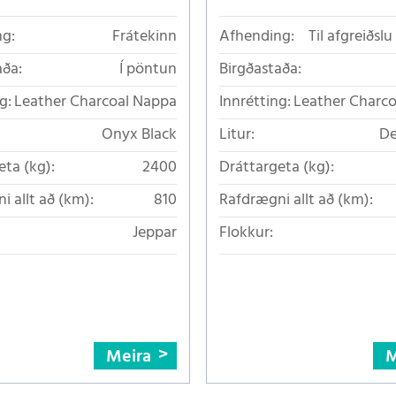
g:
Frátekinn
Afhending:
Til afgreiðsl
aða:
Í pöntun
Birgðastaða:
g:
Leather Charcoal Nappa
Innrétting:
Leather Charc
Onyx Black
Litur:
De
eta (kg):
2400
Dráttargeta (kg):
i allt að (km):
810
Rafdrægni allt að (km):
Jeppar
Flokkur:
Meira
M