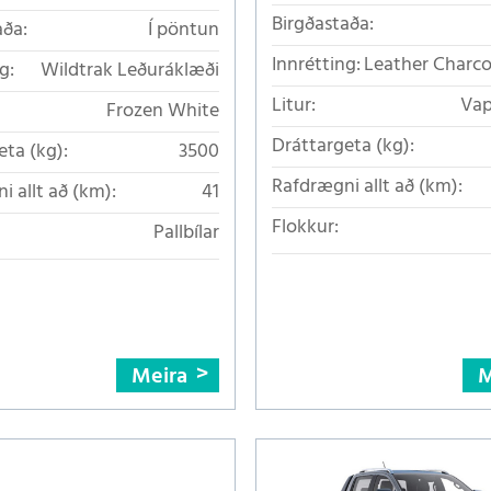
Birgðastaða:
aða:
Í pöntun
Innrétting:
Leather Charc
g:
Wildtrak Leðuráklæði
Litur:
Vap
Frozen White
Dráttargeta (kg):
eta (kg):
3500
Rafdrægni allt að (km):
i allt að (km):
41
Flokkur:
Pallbílar
Meira
M