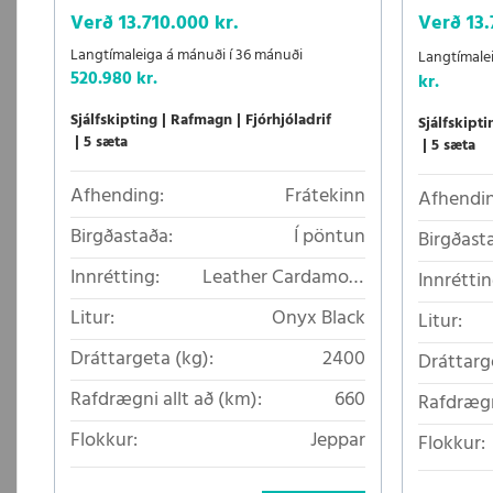
Verð
13.710.000 kr.
Verð
13.
Langtímaleiga á mánuði í 36 mánuði
Langtímale
520.980 kr.
kr.
Sjálfskipting
Rafmagn
Fjórhjóladrif
Sjálfskipti
5 sæta
5 sæta
Afhending:
Frátekinn
Afhendin
Birgðastaða:
Í pöntun
Birgðast
Innrétting:
Leather Cardamom
Innréttin
Nappa
Litur:
Onyx Black
Litur:
Dráttargeta (kg):
2400
Dráttarg
Rafdrægni allt að (km):
660
Rafdrægn
Flokkur:
Jeppar
Flokkur: