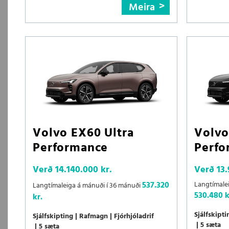
Meira
Volvo EX60 Ultra
Volvo
Performance
Perfo
Verð
14.140.000 kr.
Verð
13
537.320
Langtímale
Langtímaleiga á mánuði í 36 mánuði
530.480 k
kr.
Sjálfskipti
Sjálfskipting
Rafmagn
Fjórhjóladrif
5 sæta
5 sæta