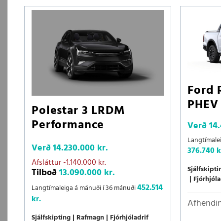
Ford 
PHEV
Polestar 3 LRDM
Performance
Verð
14
Langtímale
Verð
14.230.000 kr.
376.740 k
Afsláttur
-1.140.000 kr.
Sjálfskipti
Tilboð
13.090.000 kr.
Fjórhjóla
452.514
Langtímaleiga á mánuði í 36 mánuði
kr.
Afhendin
Sjálfskipting
Rafmagn
Fjórhjóladrif