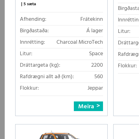
5 sæta
Birgðast
Afhending:
Frátekinn
Innréttin
Birgðastaða:
Á lager
Litur:
Innrétting:
Charcoal MicroTech
Dráttarg
Litur:
Space
Rafdrægn
Dráttargeta (kg):
2200
Flokkur:
Rafdrægni allt að (km):
560
Flokkur:
Jeppar
Meira