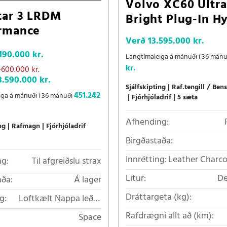
Volvo XC60 Ultra
tar 3 LRDM
Bright Plug-In H
rmance
Verð
13.595.000 kr.
190.000 kr.
Langtímaleiga á mánuði í 36 mán
kr.
-600.000 kr.
3.590.000 kr.
Sjálfskipting
Raf.tengill / Bens
451.242
iga á mánuði í 36 mánuði
Fjórhjóladrif
5 sæta
Afhending:
ng
Rafmagn
Fjórhjóladrif
Birgðastaða:
Innrétting:
Leather Charc
g:
Til afgreiðslu strax
Litur:
De
aða:
Á lager
Dráttargeta (kg):
g:
Loftkælt Nappa leður
með nuddi (Zinc)
Rafdrægni allt að (km):
Space