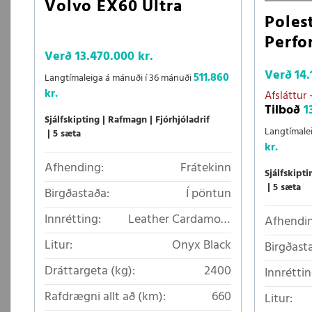
Volvo EX60 Ultra
Poles
Perfo
Verð
13.470.000 kr.
Verð
14.
511.860
Langtímaleiga á mánuði í 36 mánuði
kr.
Afsláttur
Tilboð
1
Sjálfskipting
Rafmagn
Fjórhjóladrif
Langtímale
5 sæta
kr.
Afhending:
Frátekinn
Sjálfskipti
5 sæta
Birgðastaða:
Í pöntun
Innrétting:
Leather Cardamom
Afhendin
Nappa
Litur:
Onyx Black
Birgðast
Dráttargeta (kg):
2400
Innréttin
Rafdrægni allt að (km):
660
Litur: