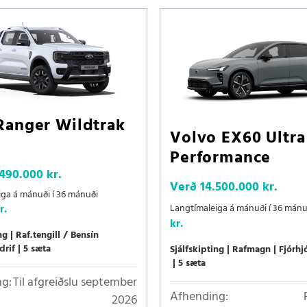
Ranger Wildtrak
Volvo EX60 Ultra
Performance
.490.000 kr.
Verð
14.500.000 kr.
iga á mánuði í 36 mánuði
Langtímaleiga á mánuði í 36 mán
r.
kr.
ng
Raf.tengill / Bensín
drif
5 sæta
Sjálfskipting
Rafmagn
Fjórhj
5 sæta
g:
Til afgreiðslu september
Afhending:
2026