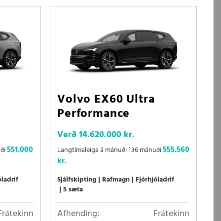
Volvo EX60 Ultra
Performance
Verð
14.620.000 kr.
551.000
555.560
uði
Langtímaleiga á mánuði í 36 mánuði
kr.
óladrif
Sjálfskipting
Rafmagn
Fjórhjóladrif
5 sæta
Frátekinn
Afhending:
Frátekinn