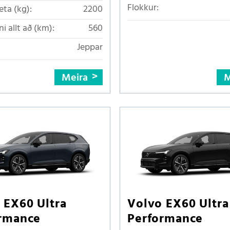
Flokkur:
eta (kg):
2200
i allt að (km):
560
Jeppar
Meira
M
 EX60 Ultra
Volvo EX60 Ultra
rmance
Performance