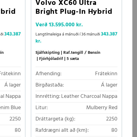
Volvo XC60 Ultra
ybrid
Bright Plug-In Hybrid
Verð
13.595.000 kr.
343.387
343.387
uði
Langtímaleiga á mánuði í 36 mánuði
kr.
ín
Sjálfskipting
Raf.tengill / Bensín
Fjórhjóladrif
5 sæta
Frátekinn
Afhending:
Frátekinn
Á lager
Birgðastaða:
Á lager
oal Nappa
Innrétting:
Leather Charcoal Nappa
nim Blue
Litur:
Mulberry Red
2250
Dráttargeta (kg):
2250
80
Rafdrægni allt að (km):
80