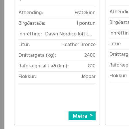
Afhendin
Afhending:
Frátekinn
Birgðast
Birgðastaða:
Í pöntun
Innréttin
Innrétting:
Dawn Nordico loftkælt
áklæði
Litur:
Litur:
Heather Bronze
Dráttarg
Dráttargeta (kg):
2400
Rafdrægn
Rafdrægni allt að (km):
810
Flokkur:
Flokkur:
Jeppar
Meira