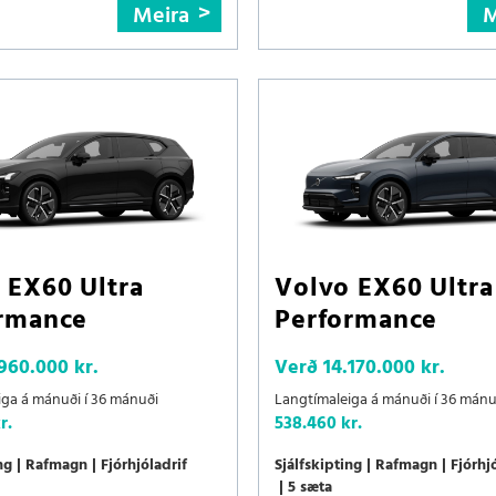
Meira
M
 EX60 Ultra
Volvo EX60 Ultra
rmance
Performance
.960.000 kr.
Verð
14.170.000 kr.
iga á mánuði í 36 mánuði
Langtímaleiga á mánuði í 36 mánu
r.
538.460 kr.
ng
Rafmagn
Fjórhjóladrif
Sjálfskipting
Rafmagn
Fjórhj
5 sæta