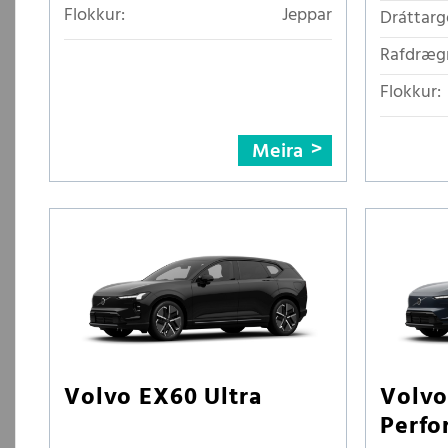
Flokkur:
Jeppar
Dráttarg
Rafdrægn
Flokkur:
Meira
Volvo EX60 Ultra
Volvo
Perfo