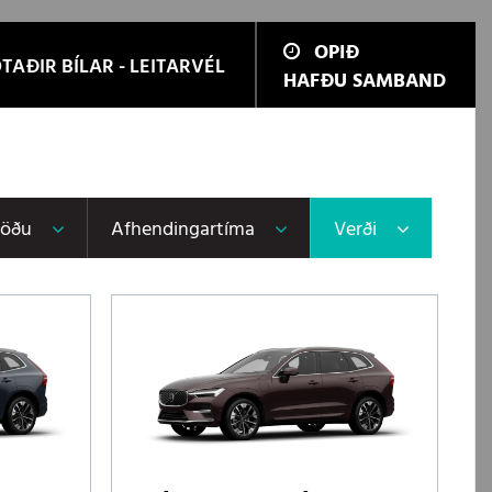
OPIÐ
TAÐIR BÍLAR - LEITARVÉL
HAFÐU SAMBAND
töðu
Afhendingartíma
Verði