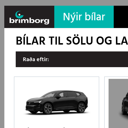
Nýir bílar
BÍLAR TIL SÖLU OG 
Raða eftir: