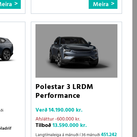
eira
Meira
Polestar 3 LRDM
Performance
Verð
14.190.000 kr.
ði
Afsláttur
-600.000 kr.
Tilboð
13.590.000 kr.
óladrif
451.242
Langtímaleiga á mánuði í 36 mánuði