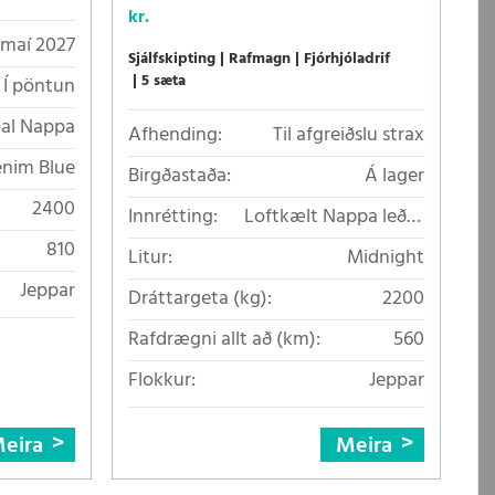
kr.
u maí 2027
Sjálfskipting
Rafmagn
Fjórhjóladrif
5 sæta
Í pöntun
oal Nappa
Afhending:
Til afgreiðslu strax
nim Blue
Birgðastaða:
Á lager
2400
Innrétting:
Loftkælt Nappa leður
með nuddi (Jupiter)
810
Litur:
Midnight
Jeppar
Dráttargeta (kg):
2200
Rafdrægni allt að (km):
560
Flokkur:
Jeppar
eira
Meira