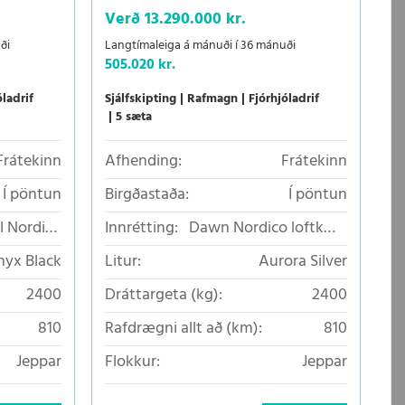
Verð
13.290.000 kr.
ði
Langtímaleiga á mánuði í 36 mánuði
505.020 kr.
óladrif
Sjálfskipting
Rafmagn
Fjórhjóladrif
5 sæta
Frátekinn
Afhending:
Frátekinn
Í pöntun
Birgðastaða:
Í pöntun
l Nordico
Innrétting:
Dawn Nordico loftkælt
lt áklæði
áklæði
yx Black
Litur:
Aurora Silver
2400
Dráttargeta (kg):
2400
810
Rafdrægni allt að (km):
810
Jeppar
Flokkur:
Jeppar