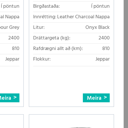
Í pöntun
Birgðastaða:
Í pöntun
oal Nappa
Innrétting:
Leather Charcoal Nappa
our Grey
Litur:
Onyx Black
2400
Dráttargeta (kg):
2400
810
Rafdrægni allt að (km):
810
Jeppar
Flokkur:
Jeppar
eira
Meira