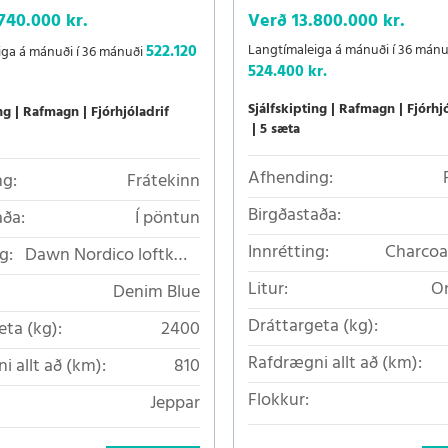
740.000 kr.
Verð
13.800.000 kr.
522.120
Langtímaleiga á mánuði í 36 mánu
iga á mánuði í 36 mánuði
524.400 kr.
Sjálfskipting
Rafmagn
Fjórhj
ng
Rafmagn
Fjórhjóladrif
5 sæta
Afhending:
g:
Frátekinn
Birgðastaða:
aða:
Í pöntun
Innrétting:
Charcoa
g:
Dawn Nordico loftkælt
loftkæ
áklæði
Litur:
On
Denim Blue
Dráttargeta (kg):
eta (kg):
2400
Rafdrægni allt að (km):
i allt að (km):
810
Flokkur:
Jeppar