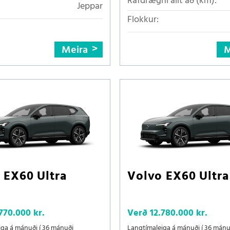
Rafdrægni allt að (km):
Jeppar
Flokkur:
Meira
M
 EX60 Ultra
Volvo EX60 Ultra
770.000 kr.
Verð
12.780.000 kr.
iga á mánuði í 36 mánuði
Langtímaleiga á mánuði í 36 mánu