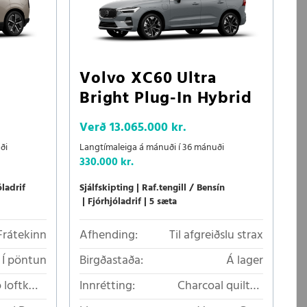
Volvo XC60 Ultra
Bright Plug-In Hybrid
Verð
13.065.000 kr.
ði
Langtímaleiga á mánuði í 36 mánuði
330.000 kr.
óladrif
Sjálfskipting
Raf.tengill / Bensín
Fjórhjóladrif
5 sæta
Frátekinn
Afhending:
Til afgreiðslu strax
Í pöntun
Birgðastaða:
Á lager
 loftkælt
Innrétting:
Charcoal quilted
áklæði
Nordico