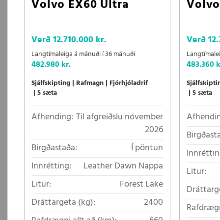
Volvo EX60 Ultra
Volvo
Verð
12.710.000 kr.
Verð
12.
Langtímaleiga á mánuði í 36 mánuði
Langtímale
482.980 kr.
483.360 k
Sjálfskipting
Rafmagn
Fjórhjóladrif
Sjálfskipti
5 sæta
5 sæta
Afhending:
Til afgreiðslu nóvember
Afhendin
2026
Birgðast
Birgðastaða:
Í pöntun
Innréttin
Innrétting:
Leather Dawn Nappa
Litur:
Litur:
Forest Lake
Dráttarg
Dráttargeta (kg):
2400
Rafdrægn