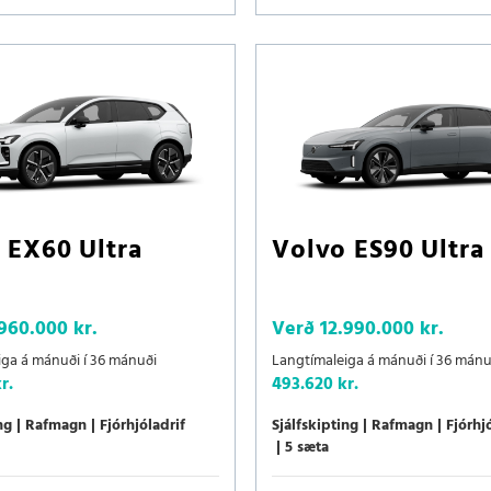
 EX60 Ultra
Volvo ES90 Ultra
.960.000 kr.
Verð
12.990.000 kr.
iga á mánuði í 36 mánuði
Langtímaleiga á mánuði í 36 mánu
r.
493.620 kr.
ng
Rafmagn
Fjórhjóladrif
Sjálfskipting
Rafmagn
Fjórhj
5 sæta