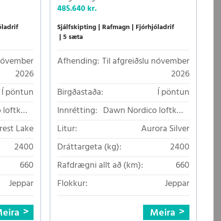
485.640 kr.
óladrif
Sjálfskipting
Rafmagn
Fjórhjóladrif
5 sæta
 nóvember
Afhending:
Til afgreiðslu nóvember
2026
2026
Í pöntun
Birgðastaða:
Í pöntun
 loftkælt
Innrétting:
Dawn Nordico loftkælt
áklæði
áklæði
rest Lake
Litur:
Aurora Silver
2400
Dráttargeta (kg):
2400
660
Rafdrægni allt að (km):
660
Jeppar
Flokkur:
Jeppar
eira
Meira