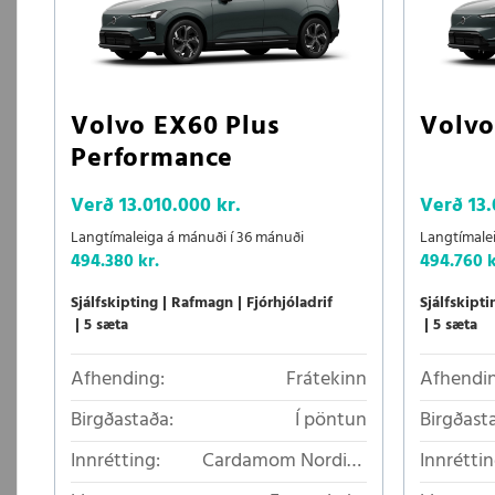
Volvo EX60 Plus
Volvo
Performance
Verð
13.010.000 kr.
Verð
13.
Langtímaleiga á mánuði í 36 mánuði
Langtímale
494.380 kr.
494.760 k
Sjálfskipting
Rafmagn
Fjórhjóladrif
Sjálfskipti
5 sæta
5 sæta
Afhending:
Frátekinn
Afhendin
Birgðastaða:
Í pöntun
Birgðast
Innrétting:
Cardamom Nordico
Innréttin
loftkælt áklæði