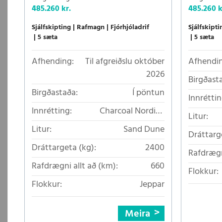
485.260 kr.
485.260 k
Sjálfskipting
Rafmagn
Fjórhjóladrif
Sjálfskipti
5 sæta
5 sæta
Afhending:
Til afgreiðslu október
Afhendin
2026
Birgðast
Birgðastaða:
Í pöntun
Innréttin
Innrétting:
Charcoal Nordico
Litur:
loftkælt áklæði
Litur:
Sand Dune
Dráttarg
Dráttargeta (kg):
2400
Rafdrægn
Rafdrægni allt að (km):
660
Flokkur:
Flokkur:
Jeppar
Meira