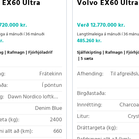
 EX60 Ultra
Volvo EX60 Ultra
720.000 kr.
Verð
12.770.000 kr.
iga á mánuði í 36 mánuði
Langtímaleiga á mánuði í 36 mánu
r.
485.260 kr.
ng
Rafmagn
Fjórhjóladrif
Sjálfskipting
Rafmagn
Fjórhj
5 sæta
g:
Frátekinn
Afhending:
Til afgreiðs
aða:
Í pöntun
Birgðastaða:
g:
Dawn Nordico loftkælt
áklæði
Innrétting:
Charcoa
Denim Blue
loftkæ
Litur:
Crys
eta (kg):
2400
Dráttargeta (kg):
i allt að (km):
660