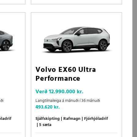
Volvo EX60 Ultra
Performance
Verð
12.990.000 kr.
ði
Langtímaleiga á mánuði í 36 mánuði
493.620 kr.
óladrif
Sjálfskipting
Rafmagn
Fjórhjóladrif
5 sæta