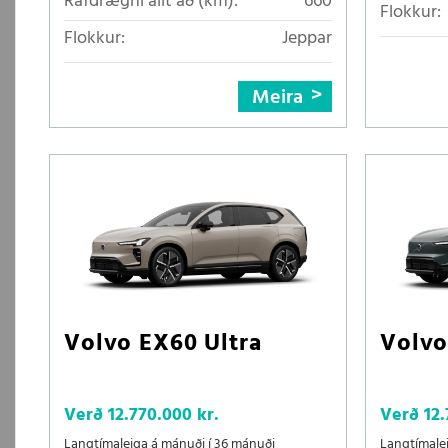
Rafdrægni allt að (km):
660
Flokkur:
Flokkur:
Jeppar
Meira
Volvo EX60 Ultra
Volvo
Verð
12.770.000 kr.
Verð
12.
Langtímaleiga á mánuði í 36 mánuði
Langtímale