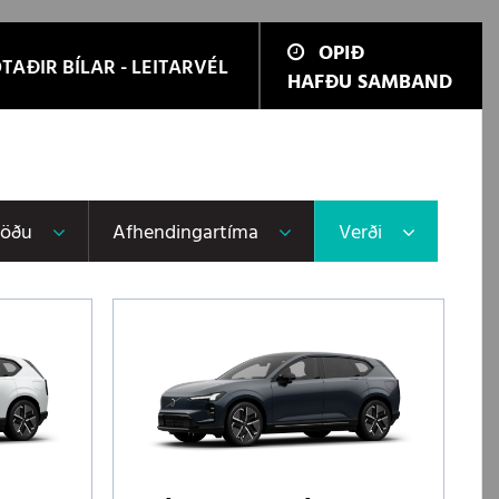
OPIÐ
TAÐIR BÍLAR - LEITARVÉL
HAFÐU SAMBAND
töðu
Afhendingartíma
Verði