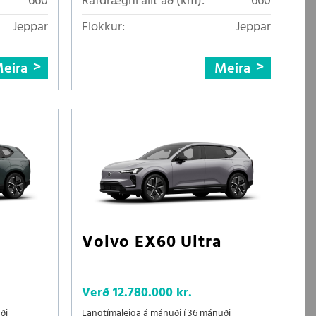
660
Rafdrægni allt að (km):
660
Jeppar
Flokkur:
Jeppar
eira
Meira
Volvo EX60 Ultra
Verð
12.780.000 kr.
ði
Langtímaleiga á mánuði í 36 mánuði