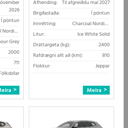
 nóvember
Afhending:
Til afgreiðslu maí 2027
2026
Birgðastaða:
Í pöntun
Í pöntun
Innrétting:
Charcoal Nordico
l Nordico
loftkælt áklæði
Litur:
Ice White Solid
lt áklæði
our Grey
Dráttargeta (kg):
2400
2000
Rafdrægni allt að (km):
810
711
Flokkur:
Jeppar
Fólksbílar
eira
Meira