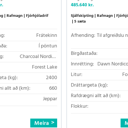
r.
485.640 kr.
ng
Rafmagn
Fjórhjóladrif
Sjálfskipting
Rafmagn
Fjórhj
5 sæta
g:
Frátekinn
Afhending:
Til afgreiðslu
aða:
Í pöntun
Birgðastaða:
g:
Charcoal Nordico
loftkælt áklæði
Innrétting:
Dawn Nordico
Forest Lake
Litur:
Fo
eta (kg):
2400
Dráttargeta (kg):
i allt að (km):
660
Rafdrægni allt að (km):
Jeppar
Flokkur:
Meira
M