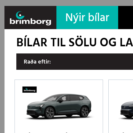
Nýir bílar
BÍLAR TIL SÖLU OG 
Raða eftir: