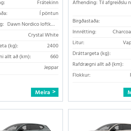
g:
Frátekinn
Afhending:
Til afgreiðslu
aða:
Í pöntun
Birgðastaða:
g:
Dawn Nordico loftkælt
áklæði
Innrétting:
Charcoa
Crystal White
loftkæ
Litur:
Vap
eta (kg):
2400
Dráttargeta (kg):
i allt að (km):
660
Rafdrægni allt að (km):
Jeppar
Flokkur:
Meira
M