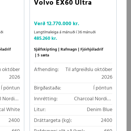
Volvo EX60 Ultra
Verð
12.770.000 kr.
ði
Langtímaleiga á mánuði í 36 mánuði
485.260 kr.
óladrif
Sjálfskipting
Rafmagn
Fjórhjóladrif
5 sæta
lu október
Afhending:
Til afgreiðslu október
2026
2026
Í pöntun
Birgðastaða:
Í pöntun
l Nordico
Innrétting:
Charcoal Nordico
lt áklæði
loftkælt áklæði
tal White
Litur:
Denim Blue
2400
Dráttargeta (kg):
2400