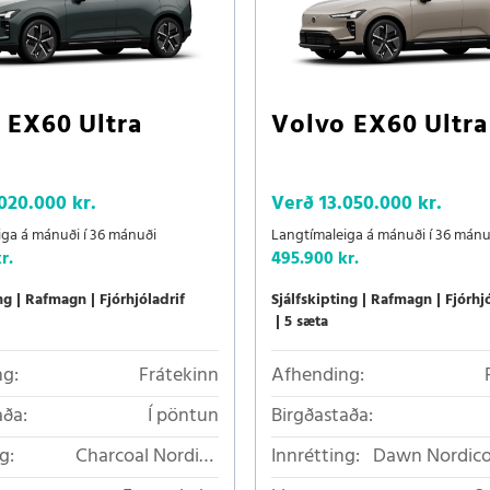
 EX60 Ultra
Volvo EX60 Ultra
020.000 kr.
Verð
13.050.000 kr.
iga á mánuði í 36 mánuði
Langtímaleiga á mánuði í 36 mánu
r.
495.900 kr.
ng
Rafmagn
Fjórhjóladrif
Sjálfskipting
Rafmagn
Fjórhj
5 sæta
g:
Frátekinn
Afhending:
aða:
Í pöntun
Birgðastaða:
g:
Charcoal Nordico
Innrétting:
Dawn Nordico
loftkælt áklæði