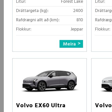
Litur:
Forest Lake
Litur:
Dráttargeta (kg):
2400
Dráttarg
Rafdrægni allt að (km):
810
Rafdrægn
Flokkur:
Jeppar
Flokkur:
Meira
Volvo EX60 Ultra
Volvo