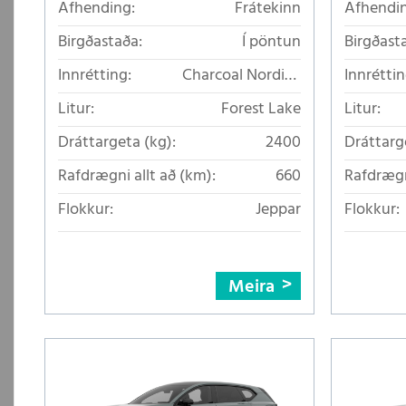
Afhending:
Frátekinn
Afhendin
Birgðastaða:
Í pöntun
Birgðast
Innrétting:
Charcoal Nordico
Innréttin
loftkælt áklæði
Litur:
Forest Lake
Litur:
Dráttargeta (kg):
2400
Dráttarg
Rafdrægni allt að (km):
660
Rafdrægn
Flokkur:
Jeppar
Flokkur:
Meira