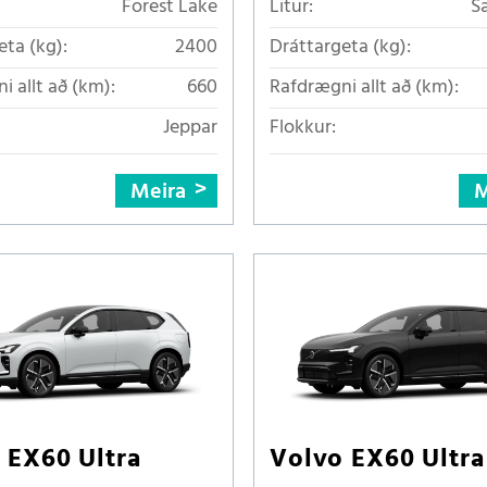
Forest Lake
Litur:
S
eta (kg):
2400
Dráttargeta (kg):
i allt að (km):
660
Rafdrægni allt að (km):
Jeppar
Flokkur:
Meira
M
 EX60 Ultra
Volvo EX60 Ultra