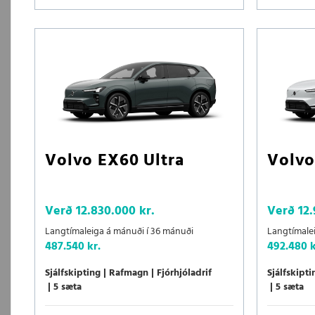
Volvo EX60 Ultra
Volvo
Verð
12.830.000 kr.
Verð
12
Langtímaleiga á mánuði í 36 mánuði
Langtímale
487.540 kr.
492.480 k
Sjálfskipting
Rafmagn
Fjórhjóladrif
Sjálfskipti
5 sæta
5 sæta