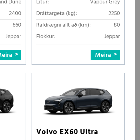
and Dune
Litur:
Vapour Grey
2400
Dráttargeta (kg):
2250
660
Rafdrægni allt að (km):
80
Jeppar
Flokkur:
Jeppar
eira
Meira
Volvo EX60 Ultra