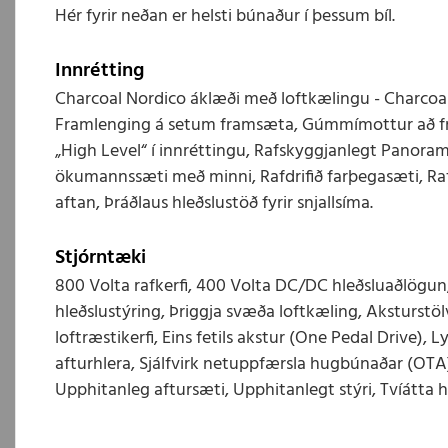
Hér fyrir neðan er helsti búnaður í þessum bíl.
Innrétting
Charcoal Nordico áklæði með loftkælingu - Charcoal
Framlenging á setum framsæta, Gúmmímottur að fr
„High Level“ í innréttingu, Rafskyggjanlegt Panorama
ökumannssæti með minni, Rafdrifið farþegasæti, Ra
aftan, Þráðlaus hleðslustöð fyrir snjallsíma.
Stjórntæki
800 Volta rafkerfi, 400 Volta DC/DC hleðsluaðlögu
hleðslustýring, Þriggja svæða loftkæling, Aksturstö
loftræstikerfi, Eins fetils akstur (One Pedal Drive), L
afturhlera, Sjálfvirk netuppfærsla hugbúnaðar (OTA
Upphitanleg aftursæti, Upphitanlegt stýri, Tvíátta h