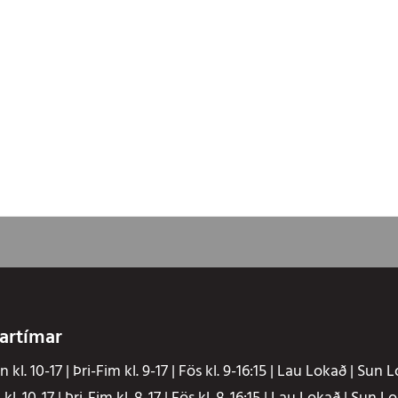
artímar
 kl. 10-17 | Þri-Fim kl. 9-17 | Fös kl. 9-16:15 | Lau Lokað | Sun 