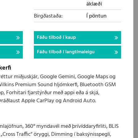
áklæði
Birgðastaða
Í pöntun
Fáðu tilboð í kaup
Fáðu tilboð í langtímaleigu
erfi
 láréttur miðjuskjár, Google Gemini, Google Maps og
Wilkins Premium Sound hljómkerfi, Bluetooth GSM
p, Forhitari fjarstýrður með appi eða á skjá,
 Þráðlaust Apple CarPlay og Android Auto.
ajöfnun, 360° myndavél með þrívíddaryfirliti, BLIS
Cross Traffic“ öryggi, Dimming í baksýnisspegli,