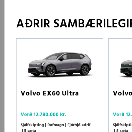
AÐRIR SAMBÆRILEGIR
Volvo EX60 Ultra
Volvo
Verð
12.780.000 kr.
Verð
12
Sjálfskipting
Rafmagn
Fjórhjóladrif
Sjálfskipt
5 sæta
5 sæta