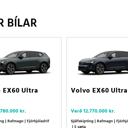
 BÍLAR
 EX60 Ultra
Volvo EX60 Ultra
.780.000 kr.
Verð
12.770.000 kr.
ing
Rafmagn
Fjórhjóladrif
Sjálfskipting
Rafmagn
Fjórhj
5 sæta