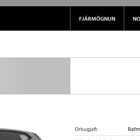
FJÁRMÖGNUN
NO
Orkugjafi
Raf