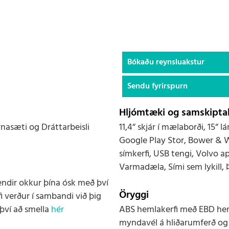
Bókaðu reynsluakstur
Sendu fyrirspurn
Hljómtæki og samskiptak
nasæti og Dráttarbeisli
11,4“ skjár í mælaborði, 15“
Google Play Stor, Bower & 
símkerfi, USB tengi, Volvo ap
Varmadæla, Sími sem lykill,
endir okkur þína ósk með því
Öryggi
i verður í sambandi við þig
því að smella
hér
ABS hemlakerfi með EBD heml
myndavél á hliðarumferð og „