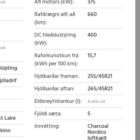
Afl mótors (kW)
375
Rafdrægni allt að
660
(km)
DC hleðslustýring
400
(kW)
Raforkunotkun frá
15,7
(kWh per 100 km)
skipting
Hjólbarðar framan
255/45R21
jóladrif
Hjólbarðar aftan
265/45R21
Eldsneytistankur (l)
Fjöldi sæta
5
st Lake
Innrétting
Charcoal
ekinn
Nordico
loftkælt