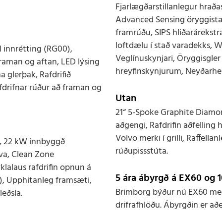
Fjarlægðarstillanlegur hraðas
Advanced Sensing öryggistæk
framrúðu, SIPS hliðarárekstr
loftdælu í stað varadekks, 
 innrétting (RG00),
Veglínuskynjari, Öryggisgler
aman og aftan, LED lýsing
hreyfinskynjurum, Neyðarh
 glerþak, Rafdrifið
fdrifnar rúður að framan og
Utan
21“ 5-Spoke Graphite Diamond
aðgengi, Rafdrifin aðfelling 
Volvo merki í grilli, Raffell
n, 22 kW innbyggð
rúðupissstúta.
lva, Clean Zone
yklalaus rafdrifin opnun á
5 ára ábyrgð á EX60 og 1
), Upphitanleg framsæti,
Brimborg býður nú EX60 með 
leðsla.
drifrafhlöðu. Ábyrgðin er að