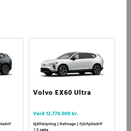
Volvo EX60 Ultra
Verð
12.770.000 kr.
óladrif
Sjálfskipting
Rafmagn
Fjórhjóladrif
5 sæta