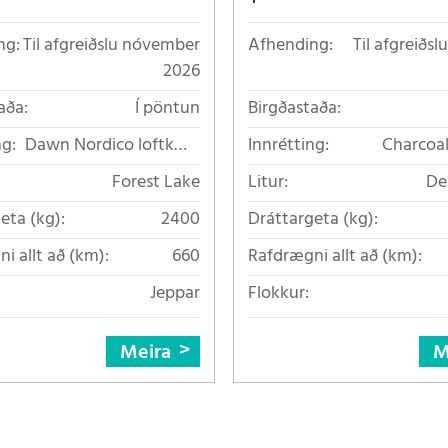
ng:
Til afgreiðslu nóvember
Afhending:
Til afgreiðsl
2026
aða:
Í pöntun
Birgðastaða:
ng:
Dawn Nordico loftkælt
Innrétting:
Charcoal
áklæði
loftkæ
Forest Lake
Litur:
De
eta (kg):
2400
Dráttargeta (kg):
i allt að (km):
660
Rafdrægni allt að (km):
Jeppar
Flokkur:
Meira
M