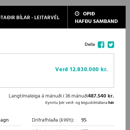
OPIÐ
TAÐIR BÍLAR - LEITARVÉL
HAFÐU SAMBAND
Facebook
Twitter
Deila
Verð
12.830.000 kr.
Langtímaleiga á mánuði í 36 mánuði
487.540 kr.
Kynntu þér verð- og leiguskilmálana
hér
magn
Drifrafhlaða (kWh)
95