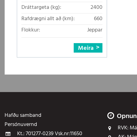
Dráttargeta (kg):
2400
Rafdrægni allt að (km):
660
Flokkur:
Jeppar
Meira
Hafðu samband
Opnun
Persónuvernd
RVK:
Mán
Kt.: 701277-0239 Vsk.nr:11650