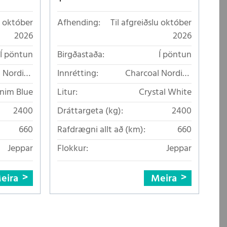
u október
Afhending:
Til afgreiðslu október
2026
2026
Í pöntun
Birgðastaða:
Í pöntun
 Nordico
Innrétting:
Charcoal Nordico
lt áklæði
loftkælt áklæði
nim Blue
Litur:
Crystal White
2400
Dráttargeta (kg):
2400
660
Rafdrægni allt að (km):
660
Jeppar
Flokkur:
Jeppar
eira
Meira