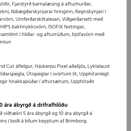
tillir, Fjarstýrð barnalæsing á afturhurðar,
ni, Nálægðarskynjarar hringinn, Regnskynjari í
arvörn, Umferðarskiltalesari, Viðgerðarsett með
WHIPS bakhnykksvörn, ISOFIX festingar,
 samlímt í hliðar- og afturrúðum, Þjófavörn með
emlun
 Cut álfelgur, Háskerpu Pixel aðalljós, Lyklalaust
hliðarspegla, Útispeglar í svörtum lit, Upphitanlegt
anlegir hnakkapúðar í aftursætum, Upphitaðir
0 ára ábyrgð á drifrafhlöðu
víðtækri 5 ára ábyrgð og 10 ára ábyrgð á
eins í boði á bílum keyptum af Brimborg.