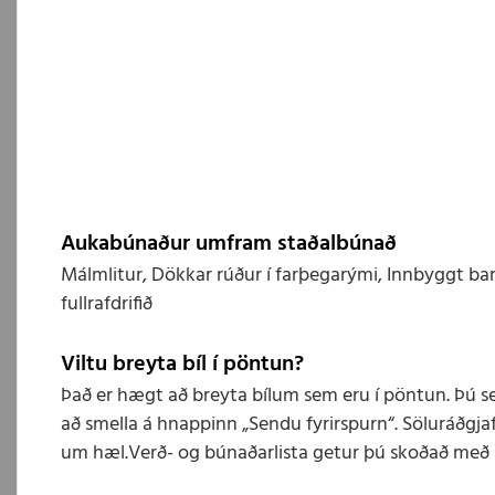
Aukabúnaður umfram staðalbúnað
Málmlitur, Dökkar rúður í farþegarými, Innbyggt bar
fullrafdrifið
Viltu breyta bíl í pöntun?
Það er hægt að breyta bílum sem eru í pöntun. Þú s
að smella á hnappinn „Sendu fyrirspurn“. Söluráðgjaf
um hæl.Verð- og búnaðarlista getur þú skoðað með 