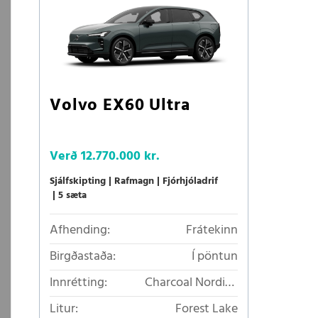
Volvo EX60 Ultra
Verð
12.770.000 kr.
Sjálfskipting
Rafmagn
Fjórhjóladrif
5 sæta
Afhending:
Frátekinn
Birgðastaða:
Í pöntun
Innrétting:
Charcoal Nordico
loftkælt áklæði
Litur:
Forest Lake