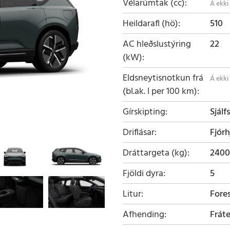
Vélarúmtak (cc)
Heildarafl (hö)
510
AC hleðslustýring
22
(kW)
Eldsneytisnotkun frá
(bl.ak. l per 100 km)
Gírskipting
Sjálf
Driflásar
Fjórh
Dráttargeta (kg)
2400
Fjöldi dyra
5
Litur
Fore
Afhending
Frát