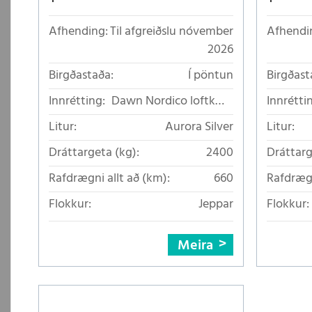
Afhending:
Til afgreiðslu nóvember
Afhendi
2026
Birgðastaða:
Í pöntun
Birgðast
Innrétting:
Dawn Nordico loftkælt
Innrétti
áklæði
Litur:
Aurora Silver
Litur:
Dráttargeta (kg):
2400
Dráttarg
Rafdrægni allt að (km):
660
Rafdrægn
Flokkur:
Jeppar
Flokkur:
Meira