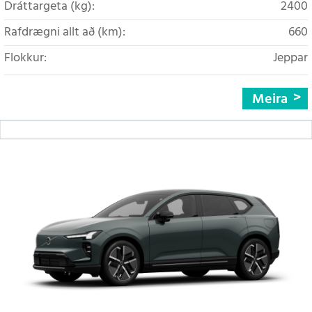
Dráttargeta (kg):
2400
Rafdrægni allt að (km):
660
Flokkur:
Jeppar
Meira