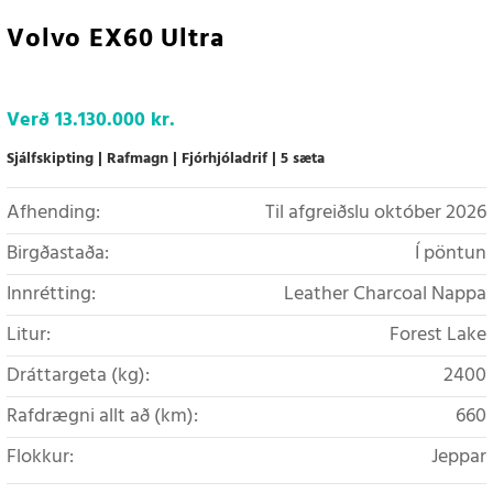
Volvo EX60 Ultra
Verð
13.130.000 kr.
Sjálfskipting
Rafmagn
Fjórhjóladrif
5 sæta
Afhending:
Til afgreiðslu október 2026
Birgðastaða:
Í pöntun
Innrétting:
Leather Charcoal Nappa
Litur:
Forest Lake
Dráttargeta (kg):
2400
Rafdrægni allt að (km):
660
Flokkur:
Jeppar