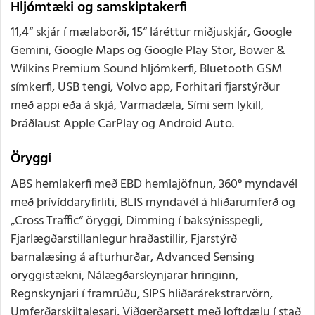
Hljómtæki og samskiptakerfi
11,4“ skjár í mælaborði, 15“ láréttur miðjuskjár, Google
Gemini, Google Maps og Google Play Stor, Bower &
Wilkins Premium Sound hljómkerfi, Bluetooth GSM
símkerfi, USB tengi, Volvo app, Forhitari fjarstýrður
með appi eða á skjá, Varmadæla, Sími sem lykill,
Þráðlaust Apple CarPlay og Android Auto.
Öryggi
ABS hemlakerfi með EBD hemlajöfnun, 360° myndavél
með þrívíddaryfirliti, BLIS myndavél á hliðarumferð og
„Cross Traffic“ öryggi, Dimming í baksýnisspegli,
Fjarlægðarstillanlegur hraðastillir, Fjarstýrð
barnalæsing á afturhurðar, Advanced Sensing
öryggistækni, Nálægðarskynjarar hringinn,
Regnskynjari í framrúðu, SIPS hliðarárekstrarvörn,
Umferðarskiltalesari, Viðgerðarsett með loftdælu í stað