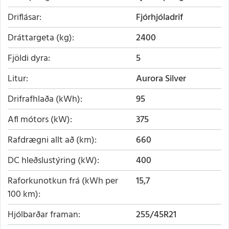
Driflásar
Fjórhjóladrif
Dráttargeta (kg)
2400
Fjöldi dyra
5
Litur
Aurora Silver
Drifrafhlaða (kWh)
95
Afl mótors (kW)
375
Rafdrægni allt að (km)
660
DC hleðslustýring (kW)
400
Raforkunotkun frá (kWh per
15,7
100 km)
Hjólbarðar framan
255/45R21