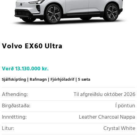
Volvo EX60 Ultra
Verð
13.130.000 kr.
Sjálfskipting
Rafmagn
Fjórhjóladrif
5 sæta
Afhending:
Til afgreiðslu október 2026
Birgðastaða:
Í pöntun
Innrétting:
Leather Charcoal Nappa
Litur:
Crystal White