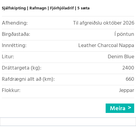
Sjálfskipting
Rafmagn
Fjórhjóladrif
5 sæta
Afhending:
Til afgreiðslu október 2026
Birgðastaða:
Í pöntun
Innrétting:
Leather Charcoal Nappa
Litur:
Denim Blue
Dráttargeta (kg):
2400
Rafdrægni allt að (km):
660
Flokkur:
Jeppar
Meira