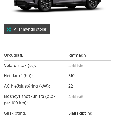
Allar myndir stórar
Orkugjafi
Rafmagn
Vélarúmtak (cc)
Heildarafl (hö)
510
AC hleðslustýring (kW)
22
Eldsneytisnotkun frá (bl.ak. l
per 100 km)
Gírskipting
Sjálfskipting