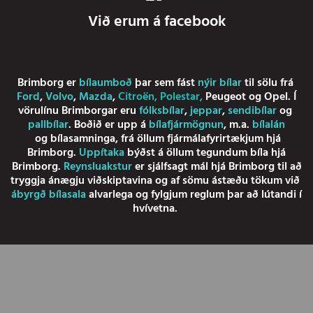
Við erum á facebook
Brimborg er
bílaumboð
þar sem fást
nýir bílar
til sölu frá
Ford
,
Volvo
,
Mazda
,
Citroën
,
Polestar
,
Peugeot
og
Opel
. Í
vörulínu Brimborgar eru
fólksbílar
,
jeppar
,
sendibílar
og
pallbílar
. Boðið er upp á
bílafjármögnun
, m.a.
bílalán
og
bílasamninga
, frá öllum fjármálafyrirtækjum hjá
Brimborg.
Uppítaka
býðst á öllum tegundum bíla hjá
Brimborg.
Reynsluakstur
er sjálfsagt mál hjá Brimborg til að
tryggja ánægju viðskiptavina og af sömu ástæðu tökum við
ábyrgð bílasala
alvarlega og fylgjum reglum þar að lútandi í
hvívetna.