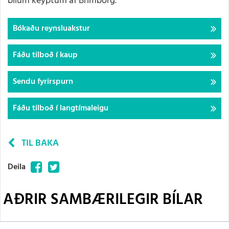
bílum keyptum af Brimborg.
Bókaðu reynsluakstur
Fáðu tilboð í kaup
Sendu fyrirspurn
Fáðu tilboð í langtímaleigu
TIL BAKA
Facebook
Twitter
Deila
AÐRIR SAMBÆRILEGIR BÍLAR