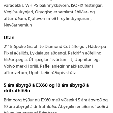
varadekks, WHIPS bakhnykksvörn, ISOFIX festingar,
Veglínuskynjari, Öryggisgler samlímt í hliðar- og
afturrúðum, Þjófavörn með hreyfinskynjurum,
Neyðarhemlun
Utan
21“ 5-Spoke Graphite Diamond Cut álfelgur, Háskerpu
Pixel aðalljós, Lyklalaust aðgengi, Rafdrifin aðfelling
hliðarspegla, Útispeglar í svörtum lit, Upphitanlegt
Volvo merki í grilli, Raffellanlegir hnakkapúðar í
aftursætum, Upphitaðir rúðupissstúta.
5 ára ábyrgð á EX60 og 10 ára ábyrgð á
drifrafhlöðu
Brimborg býður nú EX60 með víðtækri 5 ára ábyrgð og
10 ára ábyrgð á drifrafhlöðu. Ábyrgðin er aðeins í boði á