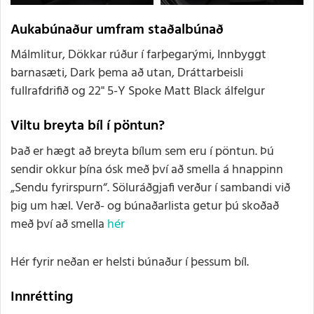
Aukabúnaður umfram staðalbúnað
Málmlitur, Dökkar rúður í farþegarými, Innbyggt
barnasæti, Dark þema að utan, Dráttarbeisli
fullrafdrifið og 22" 5-Y Spoke Matt Black álfelgur
Viltu breyta bíl í pöntun?
Það er hægt að breyta bílum sem eru í pöntun. Þú
sendir okkur þína ósk með því að smella á hnappinn
„Sendu fyrirspurn“. Söluráðgjafi verður í sambandi við
þig um hæl. Verð- og búnaðarlista getur þú skoðað
með því að smella
hér
Hér fyrir neðan er helsti búnaður í þessum bíl.
Innrétting