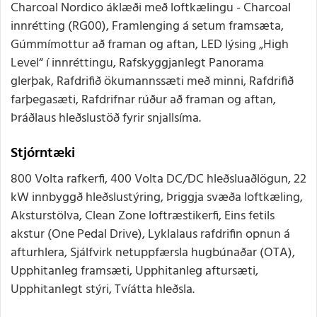
Charcoal Nordico áklæði með loftkælingu - Charcoal
innrétting (RG00), Framlenging á setum framsæta,
Gúmmímottur að framan og aftan, LED lýsing „High
Level“ í innréttingu, Rafskyggjanlegt Panorama
glerþak, Rafdrifið ökumannssæti með minni, Rafdrifið
farþegasæti, Rafdrifnar rúður að framan og aftan,
Þráðlaus hleðslustöð fyrir snjallsíma.
Stjórntæki
800 Volta rafkerfi, 400 Volta DC/DC hleðsluaðlögun, 22
kW innbyggð hleðslustýring, Þriggja svæða loftkæling,
Aksturstölva, Clean Zone loftræstikerfi, Eins fetils
akstur (One Pedal Drive), Lyklalaus rafdrifin opnun á
afturhlera, Sjálfvirk netuppfærsla hugbúnaðar (OTA),
Upphitanleg framsæti, Upphitanleg aftursæti,
Upphitanlegt stýri, Tvíátta hleðsla.