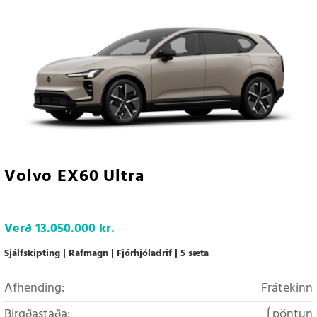
Volvo EX60 Ultra
Verð
13.050.000 kr.
Sjálfskipting
Rafmagn
Fjórhjóladrif
5 sæta
Afhending:
Frátekinn
Birgðastaða:
Í pöntun