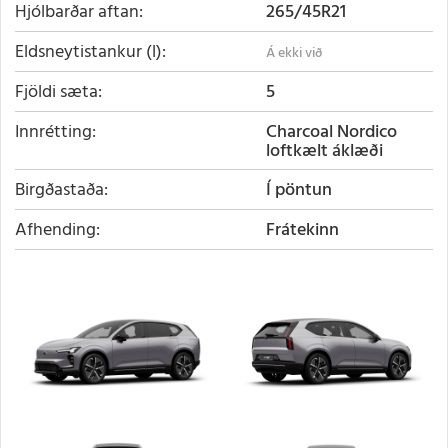
Hjólbarðar aftan
265/45R21
Eldsneytistankur (l)
Fjöldi sæta
5
Innrétting
Charcoal Nordico
loftkælt áklæði
Birgðastaða
Í pöntun
Afhending
Frátekinn