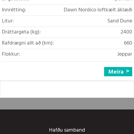
Innrétting:
Dawn Nordico loftkælt áklæði
Litur:
Sand Dune
Dráttargeta (kg):
2400
Rafdrægni allt að (km):
660
Flokkur:
Jeppar
Meira
Hafðu samband