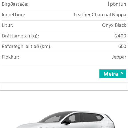
Birgðastaða:
Í pöntun
Innrétting:
Leather Charcoal Nappa
Litur:
Onyx Black
Dráttargeta (kg):
2400
Rafdrægni allt að (km):
660
Flokkur:
Jeppar
Meira