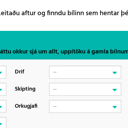
Leitaðu aftur og finndu bílinn sem hentar þé
Láttu okkur sjá um allt, uppítöku á gamla bílnu
Drif
Skipting
Orkugjafi