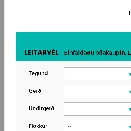
LEITARVÉL
- Einfaldaðu bílakaupin. 
Tegund
Gerð
Undirgerð
Flokkur