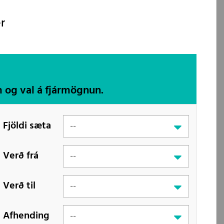
r
m og val á fjármögnun.
Fjöldi sæta
Verð frá
Verð til
Afhending