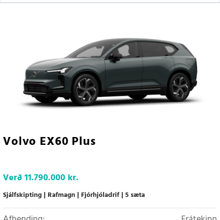
Volvo EX60 Plus
Verð
11.790.000 kr.
Sjálfskipting
Rafmagn
Fjórhjóladrif
5 sæta
Afhending:
Frátekinn