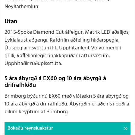
Neyðarhemlun
Utan
20“ 5-Spoke Diamond Cut álfelgur, Matrix LED aðalljós,
Lyklalaust aðgengi, Rafdrifin aðfelling hliðarspegla,
Útispeglar í svörtum lit, Upphitanlegt Volvo merki í
grilli, Raffellanlegir hnakkapúðar í aftursætum,
Upphitaðir rúðupissstúta.
5 ára ábyrgð á EX60 og 10 ára ábyrgð á
drifrafhlöðu
Brimborg býður nú EX60 með víðtækri 5 ára ábyrgð og
10 ára ábyrgð á drifrafhlöðu. Ábyrgðin er aðeins í boði á
bílum keyptum af Brimborg.
Bókaðu reynsluakstur