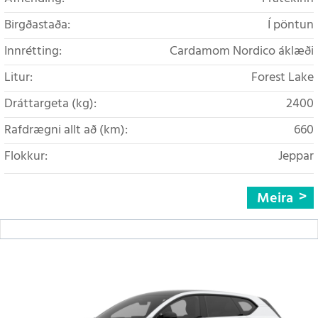
Birgðastaða:
Í pöntun
Innrétting:
Cardamom Nordico áklæði
Litur:
Forest Lake
Dráttargeta (kg):
2400
Rafdrægni allt að (km):
660
Flokkur:
Jeppar
Meira