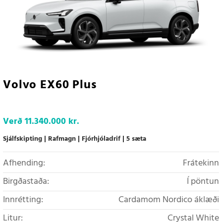
Volvo EX60 Plus
Verð
11.340.000 kr.
Sjálfskipting
Rafmagn
Fjórhjóladrif
5 sæta
Afhending:
Frátekinn
Birgðastaða:
Í pöntun
Innrétting:
Cardamom Nordico áklæði
Litur:
Crystal White