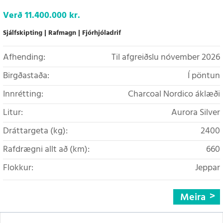
Verð
11.400.000 kr.
Sjálfskipting
Rafmagn
Fjórhjóladrif
Afhending:
Til afgreiðslu nóvember 2026
Birgðastaða:
Í pöntun
Innrétting:
Charcoal Nordico áklæði
Litur:
Aurora Silver
Dráttargeta (kg):
2400
Rafdrægni allt að (km):
660
Flokkur:
Jeppar
Meira