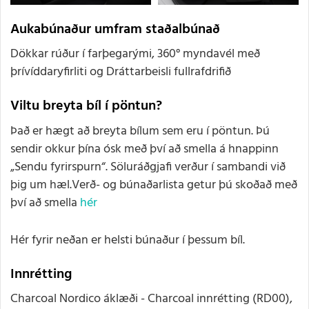
Aukabúnaður umfram staðalbúnað
Dökkar rúður í farþegarými, 360° myndavél með
þrívíddaryfirliti og Dráttarbeisli fullrafdrifið
Viltu breyta bíl í pöntun?
Það er hægt að breyta bílum sem eru í pöntun. Þú
sendir okkur þína ósk með því að smella á hnappinn
„Sendu fyrirspurn“. Söluráðgjafi verður í sambandi við
þig um hæl.Verð- og búnaðarlista getur þú skoðað með
því að smella
hér
Hér fyrir neðan er helsti búnaður í þessum bíl.
Innrétting
Charcoal Nordico áklæði - Charcoal innrétting (RD00),