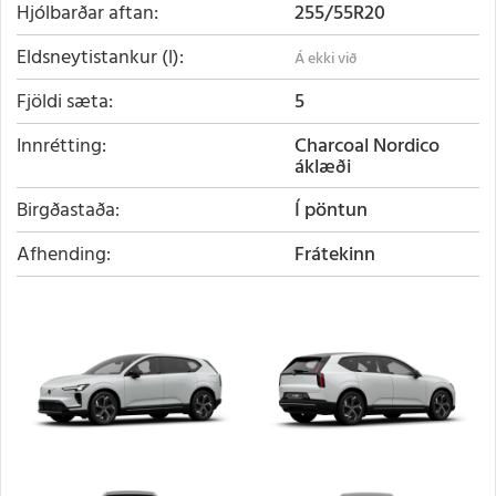
Hjólbarðar aftan
255/55R20
Eldsneytistankur (l)
Fjöldi sæta
5
Innrétting
Charcoal Nordico
áklæði
Birgðastaða
Í pöntun
Afhending
Frátekinn