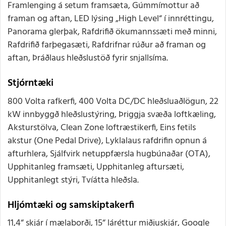
Framlenging á setum framsæta, Gúmmímottur að
framan og aftan, LED lýsing „High Level“ í innréttingu,
Panorama glerþak, Rafdrifið ökumannssæti með minni,
Rafdrifið farþegasæti, Rafdrifnar rúður að framan og
aftan, Þráðlaus hleðslustöð fyrir snjallsíma.
Stjórntæki
800 Volta rafkerfi, 400 Volta DC/DC hleðsluaðlögun, 22
kW innbyggð hleðslustýring, Þriggja svæða loftkæling,
Aksturstölva, Clean Zone loftræstikerfi, Eins fetils
akstur (One Pedal Drive), Lyklalaus rafdrifin opnun á
afturhlera, Sjálfvirk netuppfærsla hugbúnaðar (OTA),
Upphitanleg framsæti, Upphitanleg aftursæti,
Upphitanlegt stýri, Tvíátta hleðsla.
Hljómtæki og samskiptakerfi
11,4“ skjár í mælaborði, 15“ láréttur miðjuskjár, Google