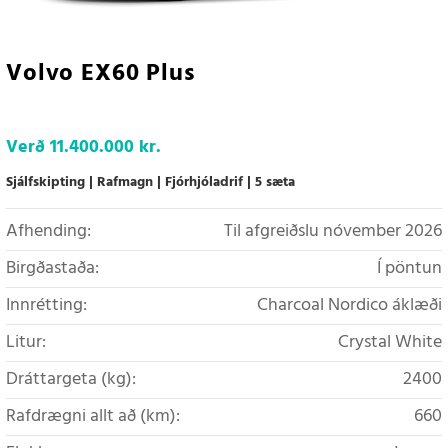
Volvo EX60 Plus
Verð
11.400.000 kr.
Sjálfskipting
Rafmagn
Fjórhjóladrif
5 sæta
Afhending:
Til afgreiðslu nóvember 2026
Birgðastaða:
Í pöntun
Innrétting:
Charcoal Nordico áklæði
Litur:
Crystal White
Dráttargeta (kg):
2400
Rafdrægni allt að (km):
660