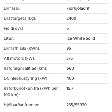
Driflásar
Fjórhjóladrif
Dráttargeta (kg)
2400
Fjöldi dyra
5
Litur
Ice White Solid
Drifrafhlaða (kWh)
95
Afl mótors (kW)
375
Rafdrægni allt að (km)
660
DC hleðslustýring (kW)
400
Raforkunotkun frá (kWh per
15,7
100 km)
Hjólbarðar framan
235/55R20