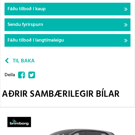
Fáðu tilboð í kaup
Sendu fyrirspurn
Fáðu tilboð í langtímaleigu
TIL BAKA
Facebook
Twitter
Deila
AÐRIR SAMBÆRILEGIR BÍLAR