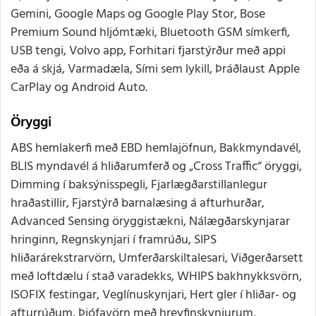
Gemini, Google Maps og Google Play Stor, Bose
Premium Sound hljómtæki, Bluetooth GSM símkerfi,
USB tengi, Volvo app, Forhitari fjarstýrður með appi
eða á skjá, Varmadæla, Sími sem lykill, Þráðlaust Apple
CarPlay og Android Auto.
Öryggi
ABS hemlakerfi með EBD hemlajöfnun, Bakkmyndavél,
BLIS myndavél á hliðarumferð og „Cross Traffic“ öryggi,
Dimming í baksýnisspegli, Fjarlægðarstillanlegur
hraðastillir, Fjarstýrð barnalæsing á afturhurðar,
Advanced Sensing öryggistækni, Nálægðarskynjarar
hringinn, Regnskynjari í framrúðu, SIPS
hliðarárekstrarvörn, Umferðarskiltalesari, Viðgerðarsett
með loftdælu í stað varadekks, WHIPS bakhnykksvörn,
ISOFIX festingar, Veglínuskynjari, Hert gler í hliðar- og
afturrúðum, Þjófavörn með hreyfinskynjurum,