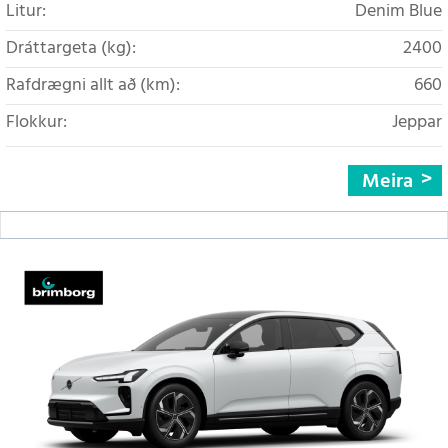
Litur:
Denim Blue
Dráttargeta (kg):
2400
Rafdrægni allt að (km):
660
Flokkur:
Jeppar
Meira