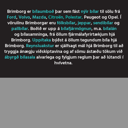
Brimborg er
bílaumboð
þar sem fást
nýir bílar
til sölu frá
Ford
,
Volvo
,
Mazda
,
Citroën
,
Polestar
,
Peugeot
og
Opel
. Í
vörulínu Brimborgar eru
fólksbílar
,
jeppar
,
sendibílar
og
pallbílar
. Boðið er upp á
bílafjármögnun
, m.a.
bílalán
og
bílasamninga
, frá öllum fjármálafyrirtækjum hjá
Brimborg.
Uppítaka
býðst á öllum tegundum bíla hjá
Brimborg.
Reynsluakstur
er sjálfsagt mál hjá Brimborg til að
tryggja ánægju viðskiptavina og af sömu ástæðu tökum við
ábyrgð bílasala
alvarlega og fylgjum reglum þar að lútandi í
hvívetna.