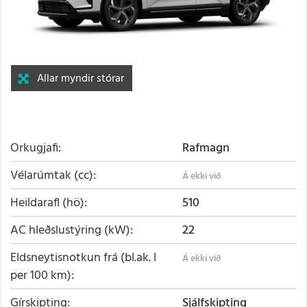
Allar myndir stórar
Orkugjafi
Rafmagn
Vélarúmtak (cc)
Heildarafl (hö)
510
AC hleðslustýring (kW)
22
Eldsneytisnotkun frá (bl.ak. l
per 100 km)
Gírskipting
Sjálfskipting