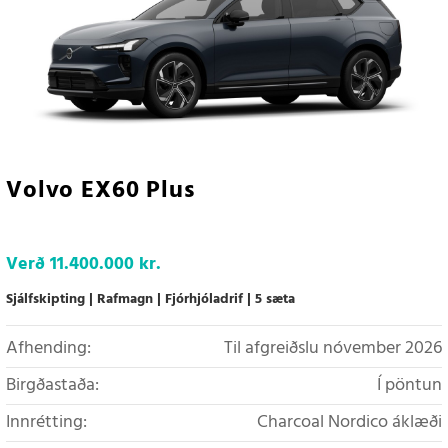
Volvo EX60 Plus
Verð
11.400.000 kr.
Sjálfskipting
Rafmagn
Fjórhjóladrif
5 sæta
Afhending:
Til afgreiðslu nóvember 2026
Birgðastaða:
Í pöntun
Innrétting:
Charcoal Nordico áklæði