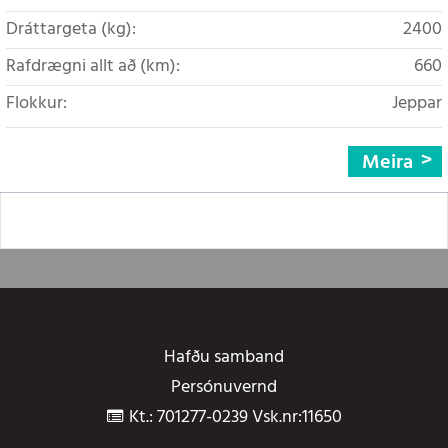
Dráttargeta (kg):
2400
Rafdrægni allt að (km):
660
Flokkur:
Jeppar
Meira
Hafðu samband
Persónuvernd
Kt.: 701277-0239 Vsk.nr:11650