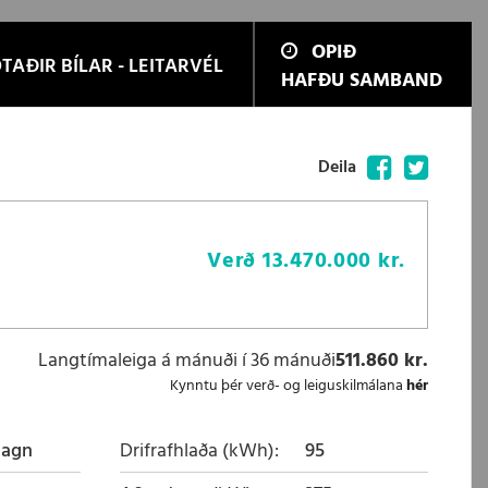
OPIÐ
TAÐIR BÍLAR - LEITARVÉL
HAFÐU SAMBAND
Facebook
Twitter
Deila
Verð
13.470.000 kr.
Langtímaleiga á mánuði í 36 mánuði
511.860 kr.
Kynntu þér verð- og leiguskilmálana
hér
magn
Drifrafhlaða (kWh)
95