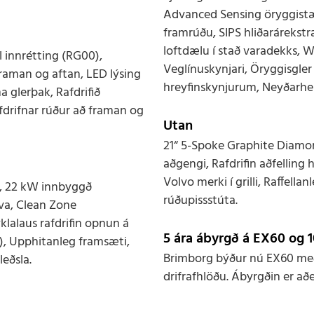
Advanced Sensing öryggistæk
framrúðu, SIPS hliðarárekstr
loftdælu í stað varadekks, 
 innrétting (RG00),
Veglínuskynjari, Öryggisgler
aman og aftan, LED lýsing
hreyfinskynjurum, Neyðarh
 glerþak, Rafdrifið
fdrifnar rúður að framan og
Utan
21“ 5-Spoke Graphite Diamond
aðgengi, Rafdrifin aðfelling 
Volvo merki í grilli, Raffell
n, 22 kW innbyggð
rúðupissstúta.
lva, Clean Zone
yklalaus rafdrifin opnun á
5 ára ábyrgð á EX60 og 1
), Upphitanleg framsæti,
Brimborg býður nú EX60 með 
leðsla.
drifrafhlöðu. Ábyrgðin er að