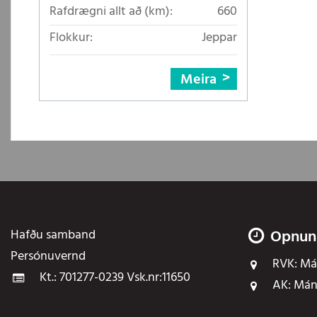
Rafdrægni allt að (km):
660
Flokkur:
Jeppar
Meira
Hafðu samband
Opnun
Persónuvernd
RVK:
Mán
Kt.: 701277-0239 Vsk.nr:11650
AK:
Mán 