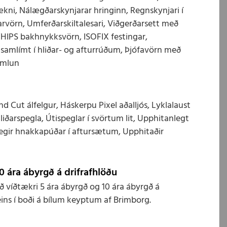
ni, Nálægðarskynjarar hringinn, Regnskynjari í
arvörn, Umferðarskiltalesari, Viðgerðarsett með
WHIPS bakhnykksvörn, ISOFIX festingar,
 samlímt í hliðar- og afturrúðum, Þjófavörn með
emlun
 Cut álfelgur, Háskerpu Pixel aðalljós, Lyklalaust
hliðarspegla, Útispeglar í svörtum lit, Upphitanlegt
anlegir hnakkapúðar í aftursætum, Upphitaðir
0 ára ábyrgð á drifrafhlöðu
víðtækri 5 ára ábyrgð og 10 ára ábyrgð á
eins í boði á bílum keyptum af Brimborg.