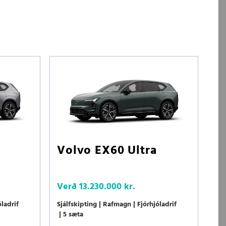
Volvo EX60 Ultra
Verð
13.230.000 kr.
óladrif
Sjálfskipting
Rafmagn
Fjórhjóladrif
5 sæta