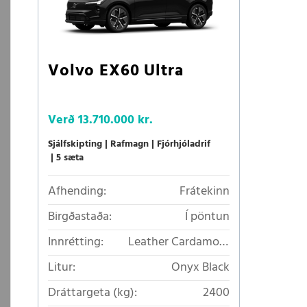
Volvo EX60 Ultra
Verð
13.710.000 kr.
Sjálfskipting
Rafmagn
Fjórhjóladrif
5 sæta
Afhending:
Frátekinn
Birgðastaða:
Í pöntun
Innrétting:
Leather Cardamom
Nappa
Litur:
Onyx Black
Dráttargeta (kg):
2400