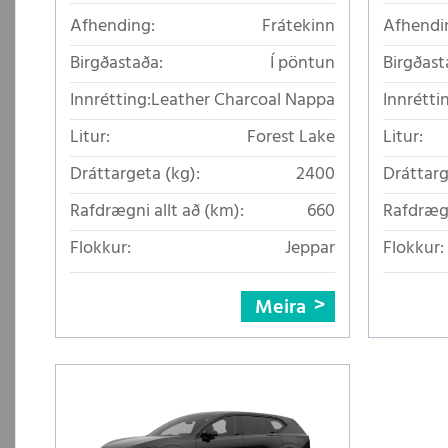
Afhending:
Frátekinn
Afhendi
Birgðastaða:
Í pöntun
Birgðast
Innrétting:
Leather Charcoal Nappa
Innrétti
Litur:
Forest Lake
Litur:
Dráttargeta (kg):
2400
Dráttarg
Rafdrægni allt að (km):
660
Rafdrægn
Flokkur:
Jeppar
Flokkur:
Meira