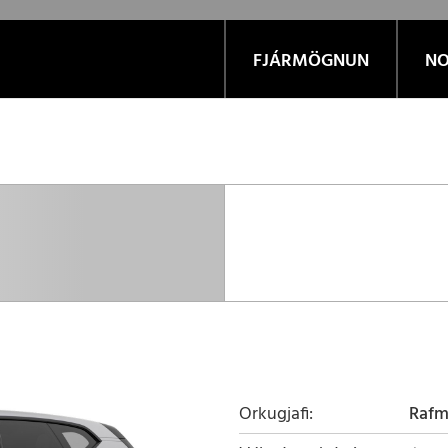
FJÁRMÖGNUN
NO
Orkugjafi
Raf