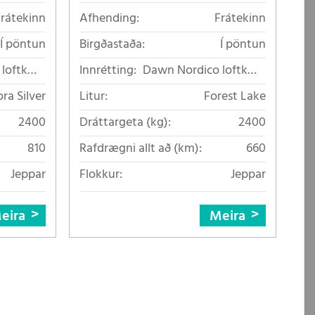
Frátekinn
Afhending:
Frátekinn
Í pöntun
Birgðastaða:
Í pöntun
loftkælt
Innrétting:
Dawn Nordico loftkælt
áklæði
áklæði
ra Silver
Litur:
Forest Lake
2400
Dráttargeta (kg):
2400
810
Rafdrægni allt að (km):
660
Jeppar
Flokkur:
Jeppar
eira
Meira