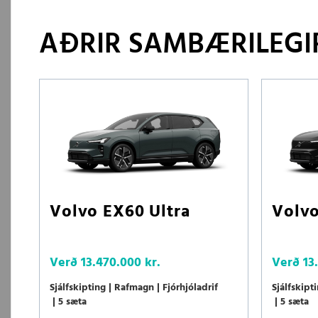
AÐRIR SAMBÆRILEGIR
Volvo EX60 Ultra
Volvo
Verð
13.470.000 kr.
Verð
13
Sjálfskipting
Rafmagn
Fjórhjóladrif
Sjálfskipt
5 sæta
5 sæta