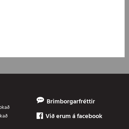
Brimborgarfréttir
Lokað
Við erum á facebook
okað