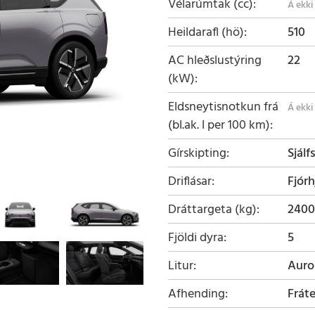
Vélarúmtak (cc)
Heildarafl (hö)
510
AC hleðslustýring
22
(kW)
Eldsneytisnotkun frá
(bl.ak. l per 100 km)
Gírskipting
Sjálf
Driflásar
Fjórh
Dráttargeta (kg)
2400
Fjöldi dyra
5
Litur
Auror
Afhending
Frát