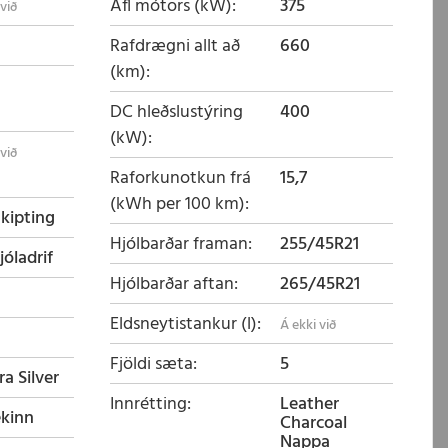
Afl mótors (kW)
375
Rafdrægni allt að
660
(km)
DC hleðslustýring
400
(kW)
Raforkunotkun frá
15,7
(kWh per 100 km)
skipting
Hjólbarðar framan
255/45R21
jóladrif
Hjólbarðar aftan
265/45R21
Eldsneytistankur (l)
Fjöldi sæta
5
a Silver
Innrétting
Leather
ekinn
Charcoal
Nappa