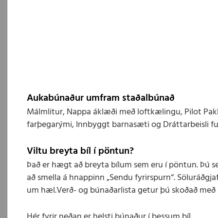
Aukabúnaður umfram staðalbúnað
Málmlitur, Nappa áklæði með loftkælingu, Pilot Pakk
farþegarými, Innbyggt barnasæti og Dráttarbeisli ful
Viltu breyta bíl í pöntun?
Það er hægt að breyta bílum sem eru í pöntun. Þú s
að smella á hnappinn „Sendu fyrirspurn“. Söluráðgjaf
um hæl.Verð- og búnaðarlista getur þú skoðað með 
Hér fyrir neðan er helsti búnaður í þessum bíl.