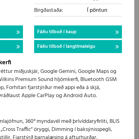
Birgðastaða
Í pöntun
Fáðu tilboð í kaup
Fáðu tilboð í langtímaleigu
erfi
 láréttur miðjuskjár, Google Gemini, Google Maps og
Wilkins Premium Sound hljómkerfi, Bluetooth GSM
p, Forhitari fjarstýrður með appi eða á skjá,
 Þráðlaust Apple CarPlay og Android Auto.
ajöfnun, 360° myndavél með þrívíddaryfirliti, BLIS
Cross Traffic“ öryggi, Dimming í baksýnisspegli,
tillir, Fjarstýrð barnalæsing á afturhurðar,