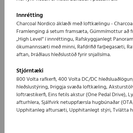
Innrétting
Charcoal Nordico áklæði með loftkælingu - Charcoal
Framlenging á setum framsæta, Gúmmímottur að fr
„High Level“ í innréttingu, Rafskyggjanlegt Panorama
ökumannssæti með minni, Rafdrifið farþegasæti, Ra
aftan, Þráðlaus hleðslustöð fyrir snjallsíma.
Stjórntæki
800 Volta rafkerfi, 400 Volta DC/DC hleðsluaðlögu
hleðslustýring, Þriggja svæða loftkæling, Aksturstö
loftræstikerfi, Eins fetils akstur (One Pedal Drive), L
afturhlera, Sjálfvirk netuppfærsla hugbúnaðar (OTA
Upphitanleg aftursæti, Upphitanlegt stýri, Tvíátta h