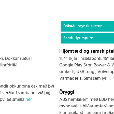
Bókaðu reynsluakstur
Sendu fyrirspurn
Hljómtæki og samskiptak
i, Dökkar rúður í
11,4“ skjár í mælaborði, 15“
lrafdrifið
Google Play Stor, Bower & 
símkerfi, USB tengi, Volvo ap
Varmadæla, Sími sem lykill,
endir okkur þína ósk með því
Öryggi
i verður í sambandi við þig
því að smella
hér
ABS hemlakerfi með EBD heml
myndavél á hliðarumferð og „
Fjarlægðarstillanlegur hraðas