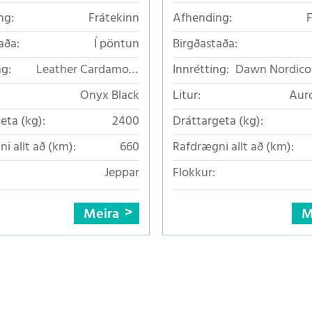
ng:
Frátekinn
Afhending:
aða:
Í pöntun
Birgðastaða:
ng:
Leather Cardamom
Innrétting:
Dawn Nordico 
Nappa
Onyx Black
Litur:
Auro
eta (kg):
2400
Dráttargeta (kg):
i allt að (km):
660
Rafdrægni allt að (km):
Jeppar
Flokkur:
Meira
M