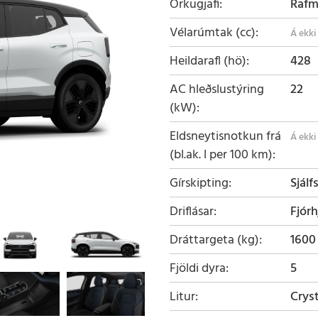
Orkugjafi
Raf
Vélarúmtak (cc)
Heildarafl (hö)
428
AC hleðslustýring
22
(kW)
Eldsneytisnotkun frá
(bl.ak. l per 100 km)
Gírskipting
Sjálf
Driflásar
Fjórh
Dráttargeta (kg)
1600
Fjöldi dyra
5
Litur
Crys