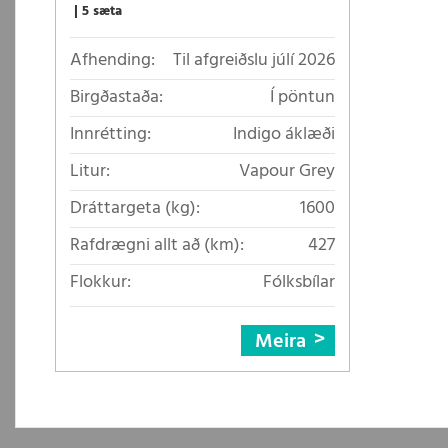
5 sæta
Afhending:
Til afgreiðslu júlí 2026
Birgðastaða:
Í pöntun
Innrétting:
Indigo áklæði
Litur:
Vapour Grey
Dráttargeta (kg):
1600
Rafdrægni allt að (km):
427
Flokkur:
Fólksbílar
Meira