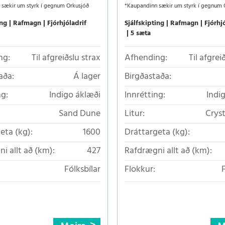
 sækir um styrk í gegnum Orkusjóð
*Kaupandinn sækir um styrk í gegnum 
ing
Rafmagn
Fjórhjóladrif
Sjálfskipting
Rafmagn
Fjórhj
5 sæta
ng:
Til afgreiðslu strax
Afhending:
Til afgrei
aða:
Á lager
Birgðastaða:
ng:
Indigo áklæði
Innrétting:
Indi
Sand Dune
Litur:
Crys
eta (kg):
1600
Dráttargeta (kg):
i allt að (km):
427
Rafdrægni allt að (km):
Fólksbílar
Flokkur: