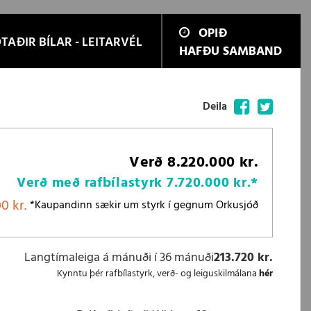
OPIÐ
TAÐIR BÍLAR - LEITARVÉL
HAFÐU SAMBAND
Facebook
Twitter
Deila
Verð
8.220.000 kr.
Verð með rafbílastyrk
7.720.000 kr.
*
0 kr.
*Kaupandinn sækir um styrk í gegnum Orkusjóð
Langtímaleiga á mánuði í 36 mánuði
213.720 kr.
Kynntu þér rafbílastyrk, verð- og leiguskilmálana
hér