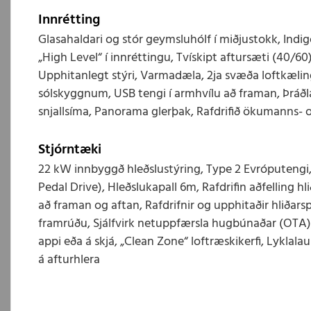
Innrétting
Glasahaldari og stór geymsluhólf í miðjustokk, Indig
„High Level“ í innréttingu, Tvískipt aftursæti (40/6
Upphitanlegt stýri, Varmadæla, 2ja svæða loftkælin
sólskyggnum, USB tengi í armhvílu að framan, Þráðla
snjallsíma, Panorama glerþak, Rafdrifið ökumanns- 
Stjórntæki
22 kW innbyggð hleðslustýring, Type 2 Evróputengi, 
Pedal Drive), Hleðslukapall 6m, Rafdrifin aðfelling hl
að framan og aftan, Rafdrifnir og upphitaðir hliðarsp
framrúðu, Sjálfvirk netuppfærsla hugbúnaðar (OTA),
appi eða á skjá, „Clean Zone“ loftræskikerfi, Lyklala
á afturhlera