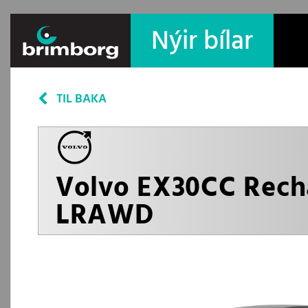
Nýir bílar
TIL BAKA
Volvo EX30CC Recha
LRAWD