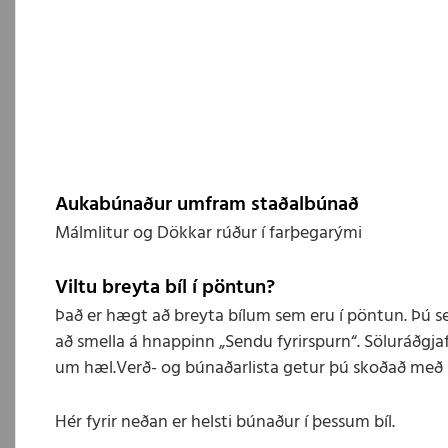
Aukabúnaður umfram staðalbúnað
Málmlitur og Dökkar rúður í farþegarými
Viltu breyta bíl í pöntun?
Það er hægt að breyta bílum sem eru í pöntun. Þú s
að smella á hnappinn „Sendu fyrirspurn“. Söluráðgjaf
um hæl.Verð- og búnaðarlista getur þú skoðað með 
Hér fyrir neðan er helsti búnaður í þessum bíl.