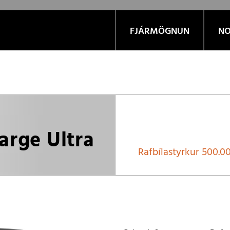
FJÁRMÖGNUN
NO
rge Ultra
Rafbílastyrkur
500.00