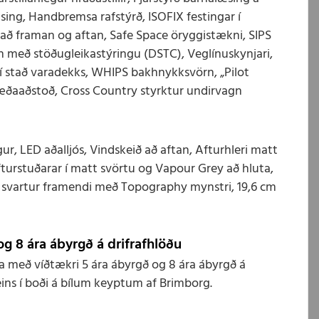
sing, Handbremsa rafstýrð, ISOFIX festingar í
 að framan og aftan, Safe Space öryggistækni, SIPS
n með stöðugleikastýringu (DSTC), Veglínuskynjari,
í stað varadekks, WHIPS bakhnykksvörn, „Pilot
stæðaaðstoð, Cross Country styrktur undirvagn
ur, LED aðalljós, Vindskeið að aftan, Afturhleri matt
fturstuðarar í matt svörtu og Vapour Grey að hluta,
t svartur framendi með Topography mynstri, 19,6 cm
og 8 ára ábyrgð á drifrafhlöðu
a með víðtækri 5 ára ábyrgð og 8 ára ábyrgð á
eins í boði á bílum keyptum af Brimborg.