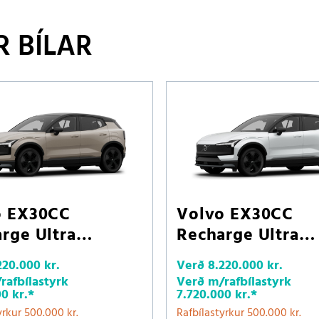
 BÍLAR
o EX30CC
Volvo EX30CC
rge Ultra
Recharge Ultra
WD
LRAWD
220.000 kr.
Verð
8.220.000 kr.
rafbílastyrk
Verð m/rafbílastyrk
0 kr.
*
7.720.000 kr.
*
yrkur 500.000 kr.
Rafbílastyrkur 500.000 kr.