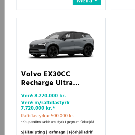
Meira
Volvo EX30CC
Recharge Ultra
LRAWD
Verð
8.220.000 kr.
Verð m/rafbílastyrk
7.720.000 kr.
*
Rafbílastyrkur 500.000 kr.
*Kaupandinn sækir um styrk í gegnum Orkusjóð
Sjálfskipting
Rafmagn
Fjórhjóladrif