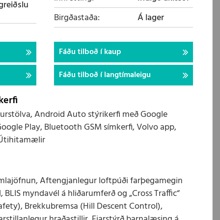
fgreiðslu
Birgðastaða
Á lager
Fáðu tilboð í kaup
Fáðu tilboð í langtímaleigu
erfi
sturstölva, Android Auto stýrikerfi með Google
oogle Play, Bluetooth GSM símkerfi, Volvo app,
Útihitamælir
lajöfnun, Aftengjanlegur loftpúði farþegamegin
 BLIS myndavél á hliðarumferð og „Cross Traffic“
afety), Brekkubremsa (Hill Descent Control),
rstillanlegur hraðastillir, Fjarstýrð barnalæsing á