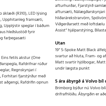
afturhurðar, Fjarstýrð samlæ
aftursæti, Nálægðarskynjari
o áklæði (R310), LED lýsing
hliðarárekstrarvörn, Spólvör
0), Upphitanleg framsæti,
Viðgerðarsett með loftdælu 
g, Upplýstir speglar í báðum
Assist“ hjálparstýring, Bíla
us hleðslustöð fyrir
og farþegasæti
Utan
19“ 5-Spoke Matt Black álfelg
svartur að hluta, Fram- og a
Eins fetils akstur (One
Matt svartir hjólbogar, Mat
iðarspegla, Rafdrifnar rúður
undir lægsta punkt
eglar, Regnskynjari í
 Forhitari fjarstýrður með
5 ára ábyrgð á Volvo bíl 
ust aðgengi, Rafdrifin opnun
Brimborg býður nú Volvo bíl
drifrafhlöðu. Ábyrgðin er að