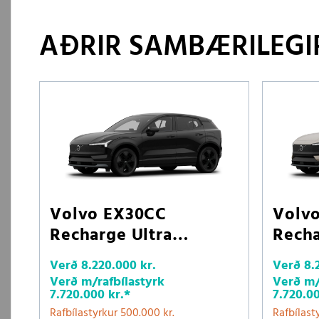
AÐRIR SAMBÆRILEGIR
Volvo EX30CC
Volv
Recharge Ultra
Recha
LRAWD
LRA
Verð
8.220.000 kr.
Verð
8.
Verð m/rafbílastyrk
Verð m/
7.720.000 kr.
*
7.720.00
Rafbílastyrkur 500.000 kr.
Rafbílast