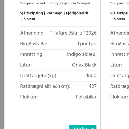
*Kaupandinn sækir um styrk í gegnum Orkusjóð
*Kaupandinn
Sjálfskipting
Rafmagn
Fjórhjóladrif
Sjálfskipt
5 sæta
5 sæta
Afhending:
Til afgreiðslu júlí 2026
Afhendi
Birgðastaða:
Í pöntun
Birgðast
Innrétting:
Indigo áklæði
Innrétti
Litur:
Onyx Black
Litur:
Dráttargeta (kg):
1600
Dráttarg
Rafdrægni allt að (km):
427
Rafdrægn
Flokkur:
Fólksbílar
Flokkur: