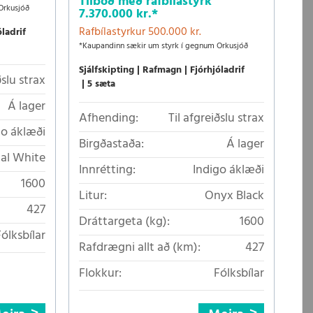
Tilboð með rafbílastyrk
Orkusjóð
7.370.000 kr.
*
Rafbílastyrkur 500.000 kr.
óladrif
*Kaupandinn sækir um styrk í gegnum Orkusjóð
Sjálfskipting
Rafmagn
Fjórhjóladrif
ðslu strax
5 sæta
Á lager
Afhending:
Til afgreiðslu strax
go áklæði
Birgðastaða:
Á lager
tal White
Innrétting:
Indigo áklæði
1600
Litur:
Onyx Black
427
Dráttargeta (kg):
1600
Fólksbílar
Rafdrægni allt að (km):
427
Flokkur:
Fólksbílar