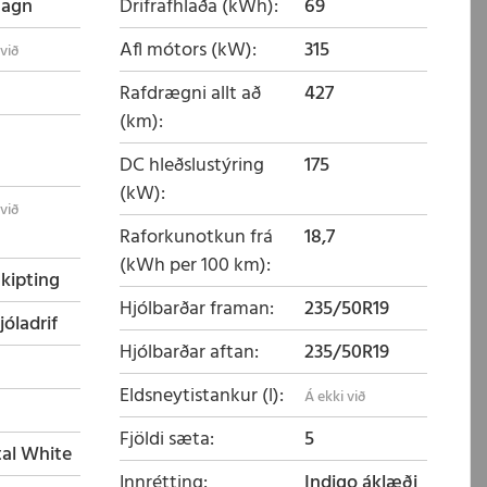
magn
Drifrafhlaða (kWh)
69
Afl mótors (kW)
315
Rafdrægni allt að
427
(km)
DC hleðslustýring
175
(kW)
Raforkunotkun frá
18,7
(kWh per 100 km)
skipting
Hjólbarðar framan
235/50R19
jóladrif
Hjólbarðar aftan
235/50R19
Eldsneytistankur (l)
Fjöldi sæta
5
tal White
Innrétting
Indigo áklæði