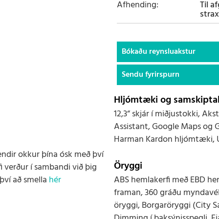
Afhending
Til a
strax
Bókaðu reynsluakstur
Sendu fyrirspurn
Hljómtæki og samskiptak
12,3“ skjár í miðjustokki, Ak
Assistant, Google Maps og G
Harman Kardon hljómtæki, 
endir okkur þína ósk með því
Öryggi
i verður í sambandi við þig
því að smella
hér
ABS hemlakerfi með EBD hem
framan, 360 gráðu myndavél,
öryggi, Borgaröryggi (City S
Dimming í baksýnisspegli, Fja