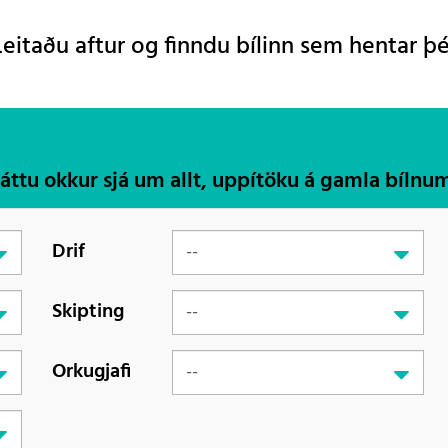
Leitaðu aftur og finndu bílinn sem hentar þé
Láttu okkur sjá um allt, uppítöku á gamla bílnu
Drif
Skipting
Orkugjafi