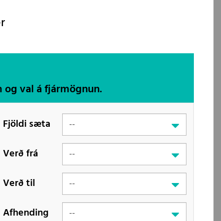
r
m og val á fjármögnun.
Fjöldi sæta
Verð frá
Verð til
Afhending