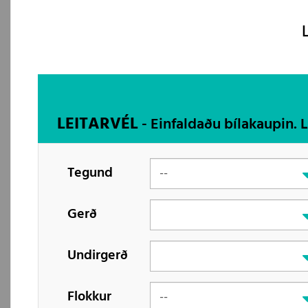
LEITARVÉL
- Einfaldaðu bílakaupin. 
Tegund
Gerð
Undirgerð
Flokkur