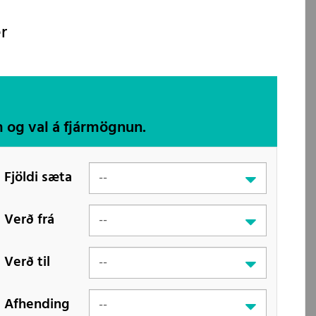
r
m og val á fjármögnun.
Fjöldi sæta
Verð frá
Verð til
Afhending