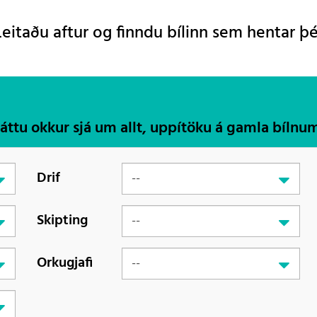
Leitaðu aftur og finndu bílinn sem hentar þé
Láttu okkur sjá um allt, uppítöku á gamla bílnu
Drif
Skipting
Orkugjafi