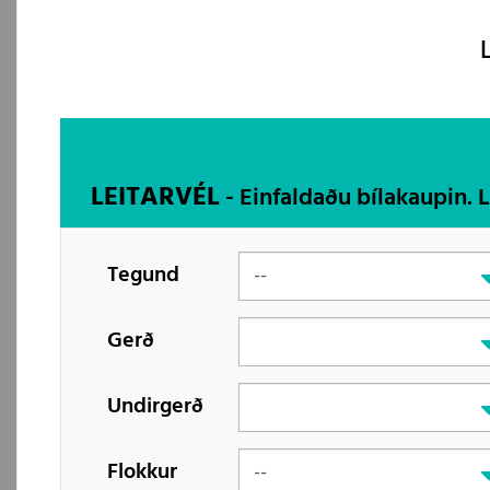
LEITARVÉL
- Einfaldaðu bílakaupin. 
Tegund
Gerð
Undirgerð
Flokkur