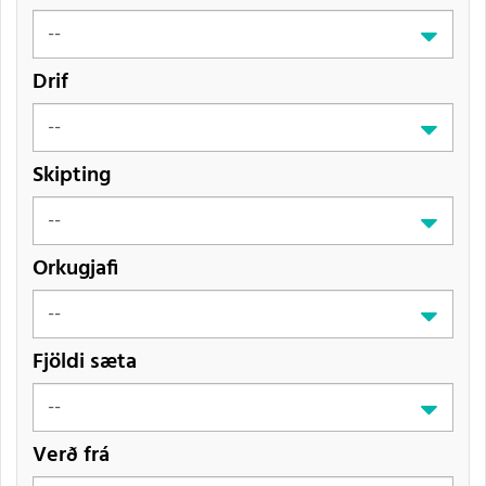
Drif
Skipting
Orkugjafi
Fjöldi sæta
Verð frá