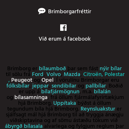
Brimborgarfréttir
Við erum á facebook
Brimborg er
bílaumboð
þar sem fást
nýir bílar
til sölu frá
Ford
,
Volvo
,
Mazda
,
Citroën
,
Polestar
,
Peugeot
og
Opel
. Í vörulínu Brimborgar eru
fólksbílar
,
jeppar
,
sendibílar
og
pallbílar
. Boðið
er upp á
bílafjármögnun
, m.a.
bílalán
og
bílasamninga
, frá öllum fjármálafyrirtækjum
hjá Brimborg.
Uppítaka
býðst á öllum
tegundum bíla hjá Brimborg.
Reynsluakstur
er
sjálfsagt mál hjá Brimborg til að tryggja ánægju
viðskiptavina og af sömu ástæðu tökum við
ábyrgð bílasala
alvarlega og fylgjum reglum þar