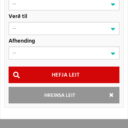
Verð til
Afhending
Hefja
HREINSA LEIT
leit