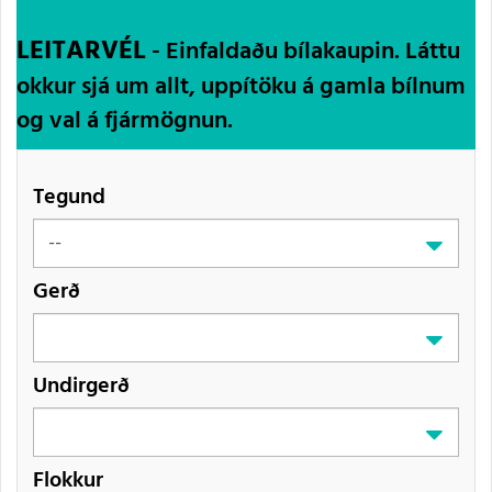
LEITARVÉL
- Einfaldaðu bílakaupin. Láttu
okkur sjá um allt, uppítöku á gamla bílnum
og val á fjármögnun.
Tegund
Gerð
Undirgerð
Flokkur