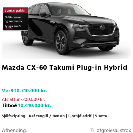
Mazda CX-60 Takumi Plug-in Hybrid
Verð
10.710.000 kr.
Afsláttur
-300.000 kr.
Tilboð
10.410.000 kr.
Sjálfskipting
Raf.tengill / Bensín
Fjórhjóladrif
5 sæta
Afhending:
Til afgreiðslu strax