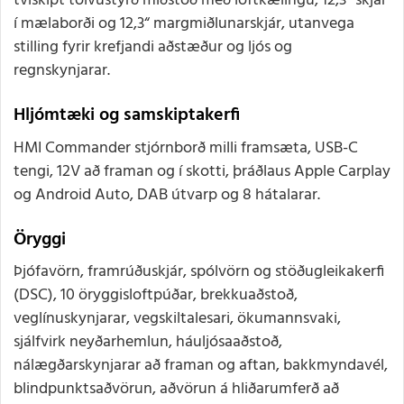
tvískipt tölvustýrð miðstöð með loftkælingu, 12,3“ skjár
í mælaborði og 12,3“ margmiðlunarskjár, utanvega
stilling fyrir krefjandi aðstæður og ljós og
regnskynjarar.
Hljómtæki og samskiptakerfi
HMI Commander stjórnborð milli framsæta, USB-C
tengi, 12V að framan og í skotti, þráðlaus Apple Carplay
og Android Auto, DAB útvarp og 8 hátalarar.
Öryggi
Þjófavörn, framrúðuskjár, spólvörn og stöðugleikakerfi
(DSC), 10 öryggisloftpúðar, brekkuaðstoð,
veglínuskynjarar, vegskiltalesari, ökumannsvaki,
sjálfvirk neyðarhemlun, háuljósaaðstoð,
nálægðarskynjarar að framan og aftan, bakkmyndavél,
blindpunktsaðvörun, aðvörun á hliðarumferð að