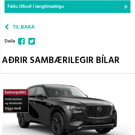
Fáðu tilboð í langtímaleigu
TIL BAKA
Facebook
Twitter
Deila
AÐRIR SAMBÆRILEGIR BÍLAR