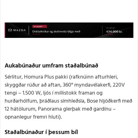
Aukabúnaður umfram staðalbúnað
Sérlitur, Homura Plus pakki (rafknúinn afturhleri,
skyggðar rúður að aftan, 360° myndavélakerfi, 220V
tengi – 1.500 W, ljós í millistokk framan og
hurðarhólfum, þráðlaus símhleðsla, Bose hljóðkerfi með
12 hátölurum, Panorama glerþak með gardínu –
opnanlegur fremri hluti).
Staðalbúnaður í þessum bíl