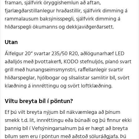
framan, sjálfvirk öryggishemlun að aftan,
fjarlægðarstillanlegur hraðastillir, sjálfvirk dimming á
rammalausum baksýnisspegli, sjálfvirk dimming á
hliðarspegli ökumanns og dekkjaviðgerðarsett.
Utan
Álfelgur 20“ svartar 235/50 R20, aðlögunarhæf LED
aðalljós með þvottakerfi, KODO stefnuljós, píanó svart
grill með hunangseimsmynstri, raffellanlegir svartir
hliðarspeglar, hjólbogar og sílsalistar samlitir bíl, svört
klæðning á innréttingu og svört loftklæðning.
Viltu breyta bíl í pöntun?
Ef þú vilt breyta nýjum bíl nákvæmlega að þínum
smekk t.d. lit, innréttingu eða búnaði og þú finnur ekki
þannig bíl í Vefsýningarsalnum þá er hægt að breyta
bílum sem eru í pöntun með aðstoð söluráðgjafa. Þú