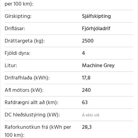
per 100 km)
Gírskipting
Sjálfskipting
Driflásar
Fjórhjóladrif
Dráttargeta (kg)
2500
Fjöldi dyra
4
Litur
Machine Grey
Drifrafhlaða (kWh)
17,8
Afl mótors (kW)
240
Rafdrægni allt að (km)
63
DC hleðslustýring (kW)
Raforkunotkun frá (kWh per
28,3
100 km)