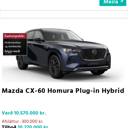
Meira
Mazda CX-60 Homura Plug-in Hybrid
Verð
10.570.000 kr.
Afsláttur
-300.000 kr.
Tilboð
10.270.000 kr.