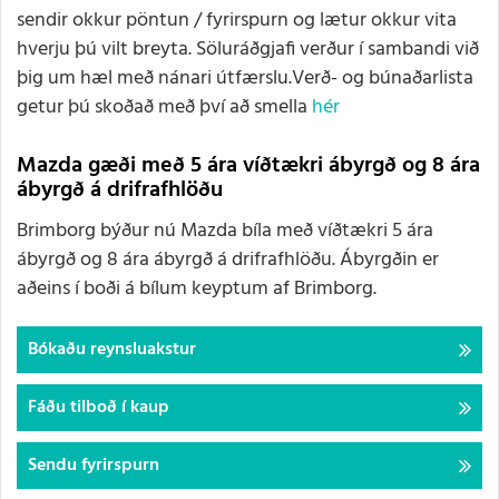
sendir okkur pöntun / fyrirspurn og lætur okkur vita
hverju þú vilt breyta. Söluráðgjafi verður í sambandi við
þig um hæl með nánari útfærslu.Verð- og búnaðarlista
getur þú skoðað með því að smella
hér
Mazda gæði með 5 ára víðtækri ábyrgð og 8 ára
ábyrgð á drifrafhlöðu
Brimborg býður nú Mazda bíla með víðtækri 5 ára
ábyrgð og 8 ára ábyrgð á drifrafhlöðu. Ábyrgðin er
aðeins í boði á bílum keyptum af Brimborg.
Bókaðu reynsluakstur
Fáðu tilboð í kaup
Sendu fyrirspurn