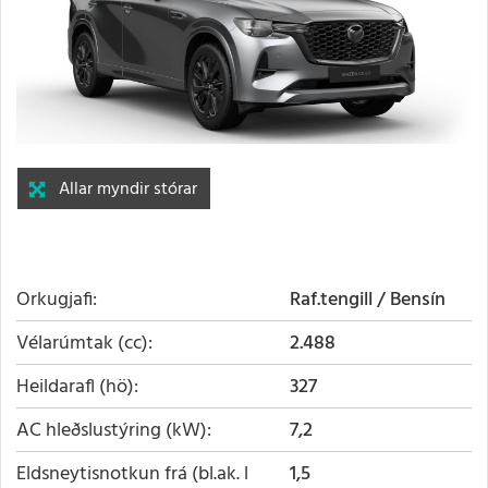
Allar myndir stórar
Orkugjafi
Raf.tengill / Bensín
Vélarúmtak (cc)
2.488
Heildarafl (hö)
327
AC hleðslustýring (kW)
7,2
Eldsneytisnotkun frá (bl.ak. l
1,5