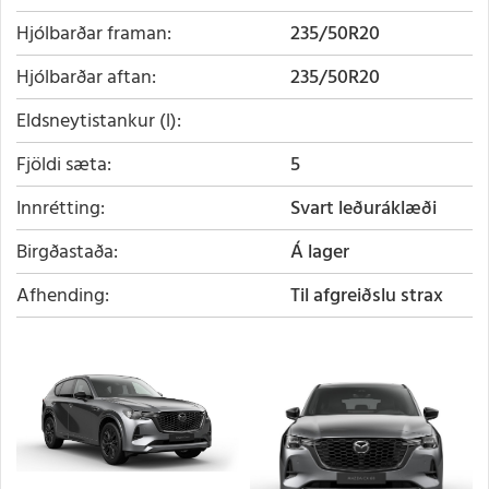
Hjólbarðar framan
235/50R20
Hjólbarðar aftan
235/50R20
Eldsneytistankur (l)
Fjöldi sæta
5
Innrétting
Svart leðuráklæði
Birgðastaða
Á lager
Afhending
Til afgreiðslu strax