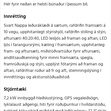
Hér fyrir neðan er helsti búnaður í þessum bíl.
Innrétting
Svart Nappa leðuráklæði á sætum, rafdrifin framsæti á
10 vegu, upphitanlegt stýrishjól, rafdrifin stilling á stýri,
aftursæti 40:20:40, LED lesljós að framan og aftan, LED
ljós í farangursrými, kæling í framsætum, upphitanleg
fram- og aftursæti, miðstöðvartúður fyrir aftursæti,
andlitsauðkenning fyrir minni framsæta, spegla,
framrúðuskjá og stýri, upplýst fótarými að framan og
aftan, rafdrifnar rúður að fr og aft, stemningslýsing í
innréttingu og akstursstöðuaðstoð.
Stjórntæki
7,2 kW innbyggð hleðslustýring, GPS vegaleiðsögn,
lyklalaust aðgengi, hiti fyrir rúðuþurrkur í hvíldarstöðu,