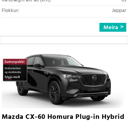
Rafdrægni allt að (km):
63
Flokkur:
Jeppar
Meira
Mazda CX-60 Homura Plug-in Hybrid