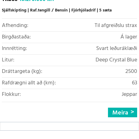
Sjálfskipting
Raf.tengill / Bensín
Fjórhjóladrif
5 sæta
Afhending:
Til afgreiðslu strax
Birgðastaða:
Á lager
Innrétting:
Svart leðuráklæði
Litur:
Deep Crystal Blue
Dráttargeta (kg):
2500
Rafdrægni allt að (km):
63
Flokkur:
Jeppar
Meira