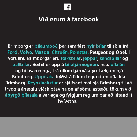
Við erum á facebook
Brimborg er
bílaumboð
þar sem fást
nýir bílar
til sölu frá
Ford
,
Volvo
,
Mazda
,
Citroën
,
Polestar
,
Peugeot
og
Opel
. Í
vörulínu Brimborgar eru
fólksbílar
,
jeppar
,
sendibílar
og
pallbílar
. Boðið er upp á
bílafjármögnun
, m.a.
bílalán
og
bílasamninga
, frá öllum fjármálafyrirtækjum hjá
Brimborg.
Uppítaka
býðst á öllum tegundum bíla hjá
Brimborg.
Reynsluakstur
er sjálfsagt mál hjá Brimborg til að
tryggja ánægju viðskiptavina og af sömu ástæðu tökum við
ábyrgð bílasala
alvarlega og fylgjum reglum þar að lútandi í
hvívetna.