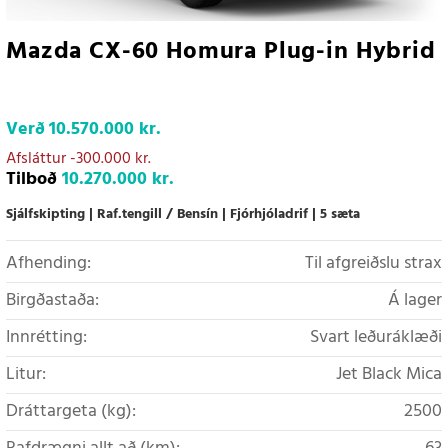
Mazda CX-60 Homura Plug-in Hybrid
Verð
10.570.000 kr.
Afsláttur
-300.000 kr.
Tilboð
10.270.000 kr.
Sjálfskipting
Raf.tengill / Bensín
Fjórhjóladrif
5 sæta
Afhending:
Til afgreiðslu strax
Birgðastaða:
Á lager
Innrétting:
Svart leðuráklæði
Litur:
Jet Black Mica
Dráttargeta (kg):
2500