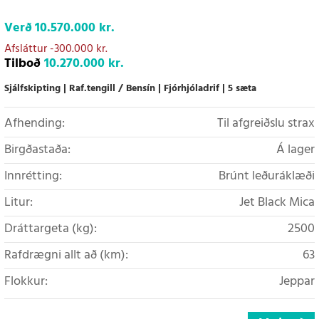
Verð
10.570.000 kr.
Afsláttur
-300.000 kr.
Tilboð
10.270.000 kr.
Sjálfskipting
Raf.tengill / Bensín
Fjórhjóladrif
5 sæta
Afhending:
Til afgreiðslu strax
Birgðastaða:
Á lager
Innrétting:
Brúnt leðuráklæði
Litur:
Jet Black Mica
Dráttargeta (kg):
2500
Rafdrægni allt að (km):
63
Flokkur:
Jeppar