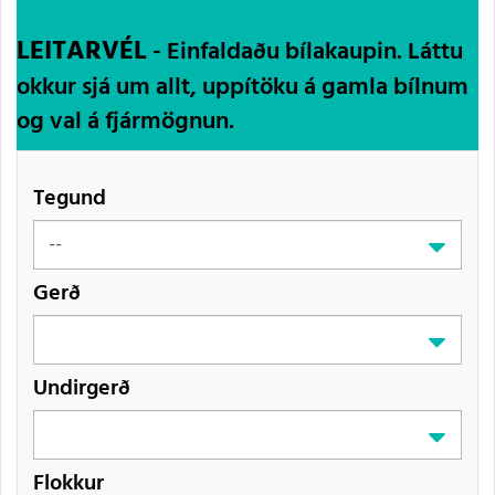
LEITARVÉL
- Einfaldaðu bílakaupin. Láttu
okkur sjá um allt, uppítöku á gamla bílnum
og val á fjármögnun.
Tegund
Gerð
Undirgerð
Flokkur