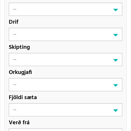
Drif
Skipting
Orkugjafi
Fjöldi sæta
Verð frá