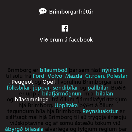
Brimborgarfréttir
Við erum á facebook
Brimborg er
bílaumboð
þar sem fást
nýir bílar
til sölu frá
Ford
,
Volvo
,
Mazda
,
Citroën
,
Polestar
,
Peugeot
og
Opel
. Í vörulínu Brimborgar eru
fólksbílar
,
jeppar
,
sendibílar
og
pallbílar
. Boðið
er upp á
bílafjármögnun
, m.a.
bílalán
og
bílasamninga
, frá öllum fjármálafyrirtækjum
hjá Brimborg.
Uppítaka
býðst á öllum
tegundum bíla hjá Brimborg.
Reynsluakstur
er
sjálfsagt mál hjá Brimborg til að tryggja ánægju
viðskiptavina og af sömu ástæðu tökum við
ábyrgð bílasala
alvarlega og fylgjum reglum þar