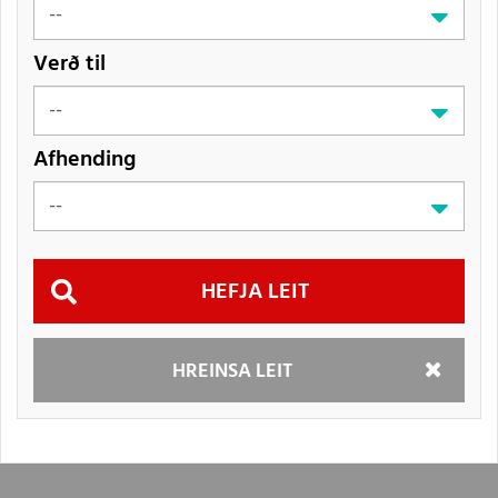
Verð til
Afhending
Hefja
HREINSA LEIT
leit