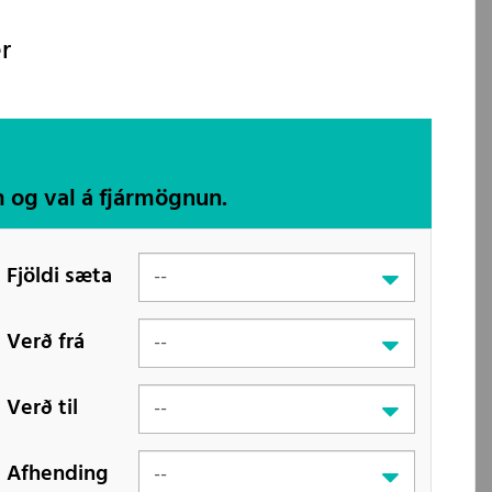
r
m og val á fjármögnun.
Fjöldi sæta
Verð frá
Verð til
Afhending