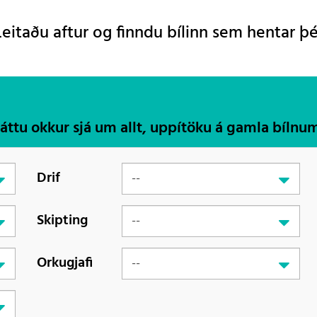
Leitaðu aftur og finndu bílinn sem hentar þé
Láttu okkur sjá um allt, uppítöku á gamla bílnu
Drif
Skipting
Orkugjafi