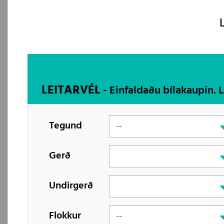
LEITARVÉL
- Einfaldaðu bílakaupin. 
Tegund
Gerð
Undirgerð
Flokkur