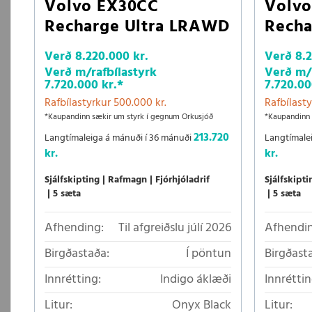
Volvo EX30CC
Volv
Recharge Ultra LRAWD
Recha
Verð
8.220.000 kr.
Verð
8.
Verð m/rafbílastyrk
Verð m/r
7.720.000 kr.
*
7.720.00
Rafbílastyrkur 500.000 kr.
Rafbílasty
*Kaupandinn sækir um styrk í gegnum Orkusjóð
*Kaupandinn 
213.720
Langtímaleiga á mánuði í 36 mánuði
Langtímale
kr.
kr.
Sjálfskipting
Rafmagn
Fjórhjóladrif
Sjálfskipti
5 sæta
5 sæta
Afhending:
Til afgreiðslu júlí 2026
Afhendin
Birgðastaða:
Í pöntun
Birgðast
Innrétting:
Indigo áklæði
Innréttin
Litur:
Onyx Black
Litur: