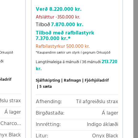
Verð
8.220.000 kr.
Afsláttur
-350.000 kr.
Tilboð
7.870.000 kr.
Tilboð með rafbílastyrk
7.370.000 kr.
*
Rafbílastyrkur 500.000 kr.
Orkusjóð
*Kaupandinn sækir um styrk í gegnum Orkusjóð
ði
213.720
Langtímaleiga á mánuði í 36 mánuði
kr.
óladrif
Sjálfskipting
Rafmagn
Fjórhjóladrif
5 sæta
ðslu strax
Afhending:
Til afgreiðslu strax
Á lager
Birgðastaða:
Á lager
Charcoal
Innrétting:
Indigo áklæði
crotech á
yx Black
Litur:
Onyx Black