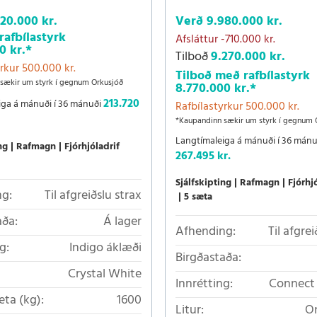
220.000 kr.
Verð
9.980.000 kr.
afbílastyrk
Afsláttur
-710.000 kr.
0 kr.
*
Tilboð
9.270.000 kr.
rkur 500.000 kr.
Tilboð með rafbílastyrk
sækir um styrk í gegnum Orkusjóð
8.770.000 kr.
*
213.720
iga á mánuði í 36 mánuði
Rafbílastyrkur 500.000 kr.
*Kaupandinn sækir um styrk í gegnum 
Langtímaleiga á mánuði í 36 mánu
ng
Rafmagn
Fjórhjóladrif
267.495 kr.
Sjálfskipting
Rafmagn
Fjórhj
g:
Til afgreiðslu strax
5 sæta
aða:
Á lager
Afhending:
Til afgrei
g:
Indigo áklæði
Birgðastaða:
Crystal White
Innrétting:
Connect 
eta (kg):
1600
textíláklæði/Mi
Litur:
On