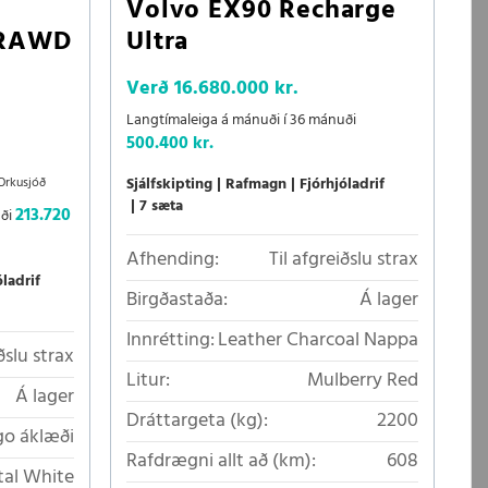
Volvo EX90 Recharge
LRAWD
Ultra
Verð
16.680.000 kr.
Langtímaleiga á mánuði í 36 mánuði
500.400 kr.
Orkusjóð
Sjálfskipting
Rafmagn
Fjórhjóladrif
7 sæta
213.720
uði
Afhending:
Til afgreiðslu strax
óladrif
Birgðastaða:
Á lager
Innrétting:
Leather Charcoal Nappa
ðslu strax
Litur:
Mulberry Red
Á lager
Dráttargeta (kg):
2200
go áklæði
Rafdrægni allt að (km):
608
tal White