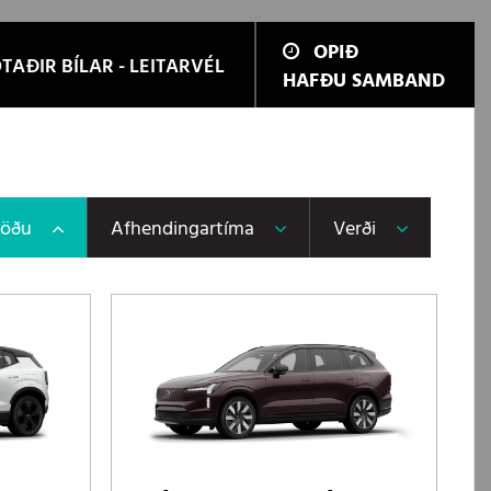
OPIÐ
TAÐIR BÍLAR - LEITARVÉL
HAFÐU SAMBAND
töðu
Afhendingartíma
Verði