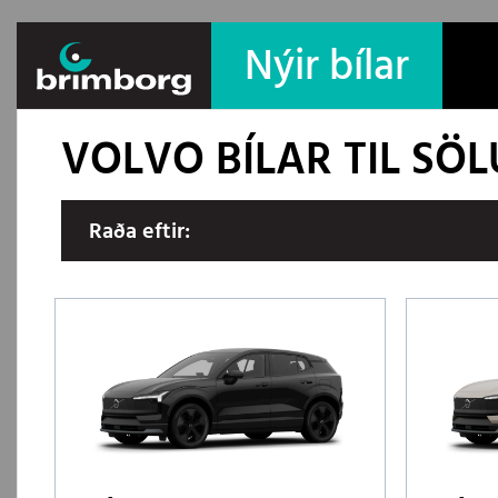
Nýir bílar
VOLVO BÍLAR TIL SÖ
Raða eftir: