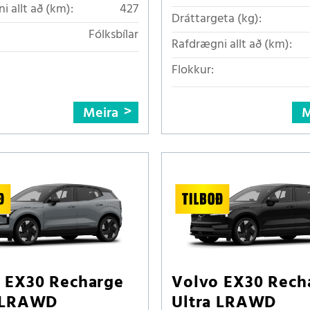
i allt að (km):
427
Dráttargeta (kg):
Fólksbílar
Rafdrægni allt að (km):
Flokkur:
Meira
M
 EX30 Recharge
Volvo EX30 Rech
a LRAWD
Ultra LRAWD