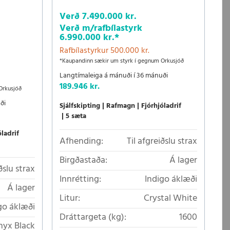
Verð
7.490.000 kr.
Verð m/rafbílastyrk
6.990.000 kr.
*
Rafbílastyrkur 500.000 kr.
*Kaupandinn sækir um styrk í gegnum Orkusjóð
Langtímaleiga á mánuði í 36 mánuði
189.946 kr.
Orkusjóð
ði
Sjálfskipting
Rafmagn
Fjórhjóladrif
5 sæta
óladrif
Afhending:
Til afgreiðslu strax
Birgðastaða:
Á lager
ðslu strax
Innrétting:
Indigo áklæði
Á lager
Litur:
Crystal White
go áklæði
Dráttargeta (kg):
1600
yx Black