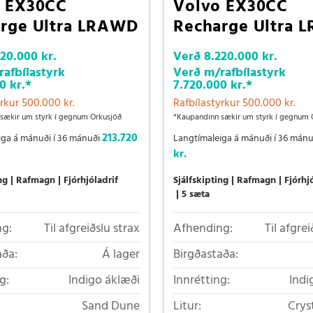
o EX30CC
Volvo EX30CC
rge Ultra LRAWD
Recharge Ultra 
220.000 kr.
Verð
8.220.000 kr.
afbílastyrk
Verð m/rafbílastyrk
0 kr.
*
7.720.000 kr.
*
rkur 500.000 kr.
Rafbílastyrkur 500.000 kr.
sækir um styrk í gegnum Orkusjóð
*Kaupandinn sækir um styrk í gegnum 
213.720
iga á mánuði í 36 mánuði
Langtímaleiga á mánuði í 36 mán
kr.
ng
Rafmagn
Fjórhjóladrif
Sjálfskipting
Rafmagn
Fjórhj
5 sæta
g:
Til afgreiðslu strax
Afhending:
Til afgrei
aða:
Á lager
Birgðastaða:
g:
Indigo áklæði
Innrétting:
Indi
Sand Dune
Litur:
Crys