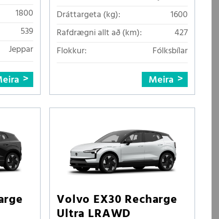
slitflötum
1800
Dráttargeta (kg):
1600
539
Rafdrægni allt að (km):
427
Jeppar
Flokkur:
Fólksbílar
eira
Meira
arge
Volvo EX30 Recharge
Ultra LRAWD