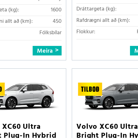
Dráttargeta (kg):
eta (kg):
1600
Rafdrægni allt að (km):
i allt að (km):
450
Flokkur:
Fólksbílar
Meira
M
 XC60 Ultra
Volvo XC60 Ultra
t Plug-In Hybrid
Bright Plug-In H