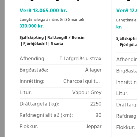
Verð
13.065.000 kr.
Verð
12
Langtímaleiga á mánuði í 36 mánuði
Langtímale
330.000 kr.
kr.
Sjálfskipting
Raf.tengill / Bensín
Sjálfskipti
Fjórhjóladrif
5 sæta
Fjórhjóla
Afhending:
Til afgreiðslu strax
Afhendin
Birgðastaða:
Á lager
Birgðast
Innrétting:
Charcoal quilted
Innréttin
Nordico
Litur:
Vapour Grey
Litur:
Dráttargeta (kg):
2250
Dráttarg
Rafdrægni allt að (km):
80
Rafdrægn
Flokkur:
Jeppar
Flokkur: