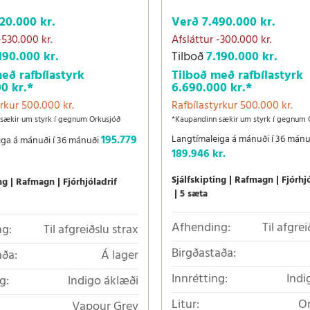
20.000 kr.
Verð
7.490.000 kr.
-530.000 kr.
Afsláttur
-300.000 kr.
190.000 kr.
Tilboð
7.190.000 kr.
eð rafbílastyrk
Tilboð með rafbílastyrk
0 kr.
*
6.690.000 kr.
*
rkur 500.000 kr.
Rafbílastyrkur 500.000 kr.
sækir um styrk í gegnum Orkusjóð
*Kaupandinn sækir um styrk í gegnum 
195.779
Langtímaleiga á mánuði í 36 mánu
iga á mánuði í 36 mánuði
189.946 kr.
Sjálfskipting
Rafmagn
Fjórhj
ng
Rafmagn
Fjórhjóladrif
5 sæta
Afhending:
Til afgrei
g:
Til afgreiðslu strax
Birgðastaða:
aða:
Á lager
Innrétting:
Indi
g:
Indigo áklæði
Litur:
On
Vapour Grey