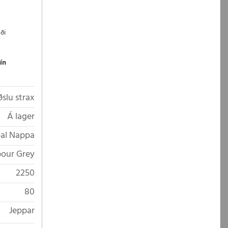
ði
ín
ðslu strax
Á lager
oal Nappa
our Grey
2250
80
Jeppar