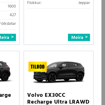
Flokkur:
Jeppar
1600
427
Fólksbílar
eira
Meira
arge
Volvo EX30CC
Recharge Ultra LRAWD