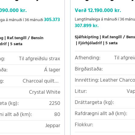
.090.000 kr.
Verð
12.190.000 kr.
305.373
Langtímaleiga á mánuði í 36 mánu
iga á mánuði í 36 mánuði
307.899 kr.
Sjálfskipting
Raf.tengill / Bens
ng
Raf.tengill / Bensín
Fjórhjóladrif
5 sæta
drif
5 sæta
Afhending:
Til afgrei
g:
Til afgreiðslu strax
Birgðastaða:
aða:
Á lager
Innrétting:
Leather Charc
g:
Charcoal quilted
Nordico
Litur:
Vap
Crystal White
Dráttargeta (kg):
eta (kg):
2250
Rafdrægni allt að (km):
i allt að (km):
80
Flokkur:
Jeppar