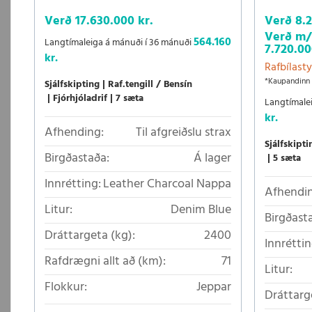
Verð
17.630.000 kr.
Verð
8.
Verð m/r
564.160
Langtímaleiga á mánuði í 36 mánuði
7.720.00
kr.
Rafbílasty
*Kaupandinn 
Sjálfskipting
Raf.tengill / Bensín
Fjórhjóladrif
7 sæta
Langtímale
kr.
Afhending:
Til afgreiðslu strax
Sjálfskipti
Birgðastaða:
Á lager
5 sæta
Innrétting:
Leather Charcoal Nappa
Afhendin
Litur:
Denim Blue
Birgðast
Dráttargeta (kg):
2400
Innréttin
Rafdrægni allt að (km):
71
Litur:
Flokkur:
Jeppar
Dráttarg