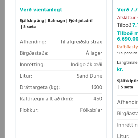
Verð
væntanlegt
Verð
7.7
Afsláttur
Sjálfskipting
Rafmagn
Fjórhjóladrif
Tilboð
7.
5 sæta
Tilboð m
6.690.00
Afhending:
Til afgreiðslu strax
Rafbílasty
Birgðastaða:
Á lager
*Kaupandinn 
Langtímale
Innrétting:
Indigo áklæði
kr.
Litur:
Sand Dune
Sjálfskipti
Dráttargeta (kg):
1600
5 sæta
Rafdrægni allt að (km):
450
Afhendin
Flokkur:
Fólksbílar
Birgðast
Innréttin
Litur: