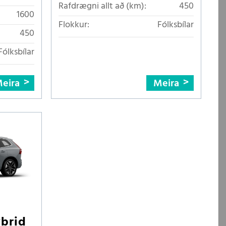
Rafdrægni allt að (km):
450
1600
Flokkur:
Fólksbílar
450
Fólksbílar
eira
Meira
ybrid