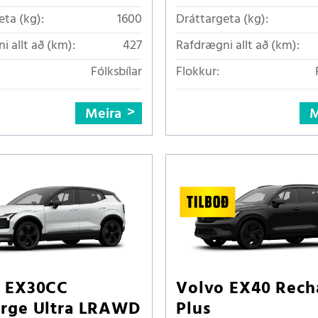
eta (kg):
1600
Dráttargeta (kg):
i allt að (km):
427
Rafdrægni allt að (km):
Fólksbílar
Flokkur:
Meira
M
o EX30CC
Volvo EX40 Rech
rge Ultra LRAWD
Plus