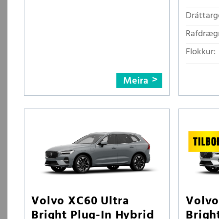
Dráttarg
Rafdrægn
Flokkur:
Meira
Volvo XC60 Ultra
Volvo
Bright Plug-In Hybrid
Brigh