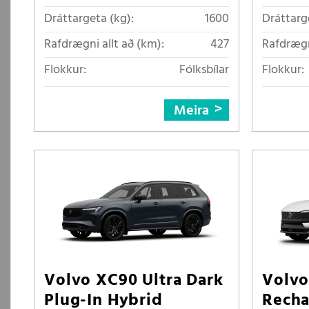
Dráttargeta (kg):
1600
Dráttarg
Rafdrægni allt að (km):
427
Rafdrægn
Flokkur:
Fólksbílar
Flokkur:
Meira
Volvo XC90 Ultra Dark
Volv
Plug-In Hybrid
Recha