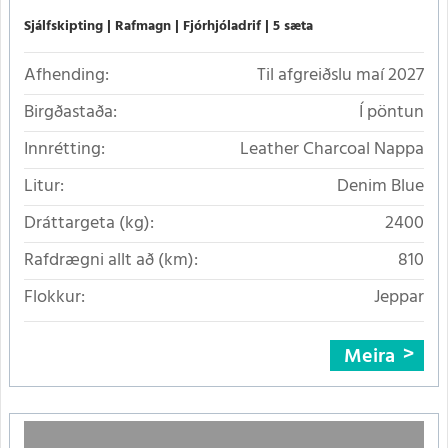
Sjálfskipting
Rafmagn
Fjórhjóladrif
5 sæta
Afhending:
Til afgreiðslu maí 2027
Birgðastaða:
Í pöntun
Innrétting:
Leather Charcoal Nappa
Litur:
Denim Blue
Dráttargeta (kg):
2400
Rafdrægni allt að (km):
810
Flokkur:
Jeppar
Meira