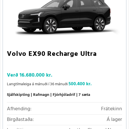
Volvo EX90 Recharge Ultra
Verð
16.680.000 kr.
500.400 kr.
Langtímaleiga á mánuði í 36 mánuði
Sjálfskipting
Rafmagn
Fjórhjóladrif
7 sæta
Afhending:
Frátekinn
Birgðastaða:
Á lager