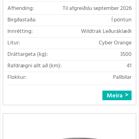
Afhending:
Til afgreiðslu september 2026
Birgðastaða:
Í pöntun
Innrétting:
Wildtrak Leðuráklæði
Litur:
Cyber Orange
Dráttargeta (kg):
3500
Rafdrægni allt að (km):
41
Flokkur:
Pallbílar
Meira