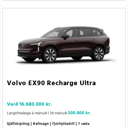
Volvo EX90 Recharge Ultra
Verð
16.680.000 kr.
500.400 kr.
Langtímaleiga á mánuði í 36 mánuði
Sjálfskipting
Rafmagn
Fjórhjóladrif
7 sæta