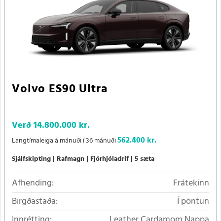
Volvo ES90 Ultra
Verð
14.800.000 kr.
562.400 kr.
Langtímaleiga á mánuði í 36 mánuði
Sjálfskipting
Rafmagn
Fjórhjóladrif
5 sæta
Afhending:
Frátekinn
Birgðastaða:
Í pöntun
Innrétting:
Leather Cardamom Nappa