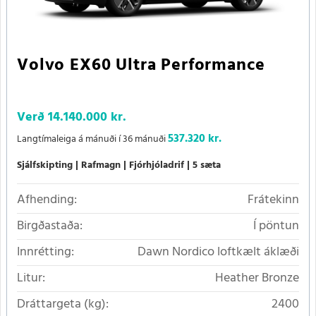
Volvo EX60 Ultra Performance
Verð
14.140.000 kr.
537.320 kr.
Langtímaleiga á mánuði í 36 mánuði
Sjálfskipting
Rafmagn
Fjórhjóladrif
5 sæta
Afhending:
Frátekinn
Birgðastaða:
Í pöntun
Innrétting:
Dawn Nordico loftkælt áklæði
Litur:
Heather Bronze
Dráttargeta (kg):
2400