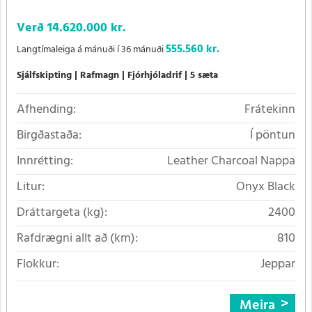
Verð
14.620.000 kr.
555.560 kr.
Langtímaleiga á mánuði í 36 mánuði
Sjálfskipting
Rafmagn
Fjórhjóladrif
5 sæta
Afhending:
Frátekinn
Birgðastaða:
Í pöntun
Innrétting:
Leather Charcoal Nappa
Litur:
Onyx Black
Dráttargeta (kg):
2400
Rafdrægni allt að (km):
810
Flokkur:
Jeppar
Meira