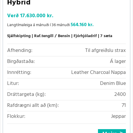
Hybrid
Verð
17.630.000 kr.
564.160 kr.
Langtímaleiga á mánuði í 36 mánuði
Sjálfskipting
Raf.tengill / Bensín
Fjórhjóladrif
7 sæta
Afhending:
Til afgreiðslu strax
Birgðastaða:
Á lager
Innrétting:
Leather Charcoal Nappa
Litur:
Denim Blue
Dráttargeta (kg):
2400
Rafdrægni allt að (km):
71
Flokkur:
Jeppar