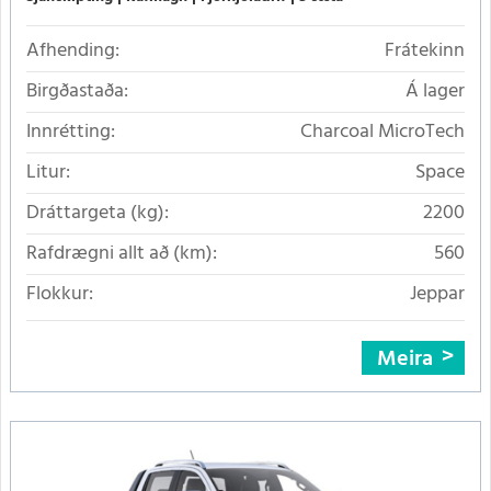
Afhending:
Frátekinn
Birgðastaða:
Á lager
Innrétting:
Charcoal MicroTech
Litur:
Space
Dráttargeta (kg):
2200
Rafdrægni allt að (km):
560
Flokkur:
Jeppar
Meira