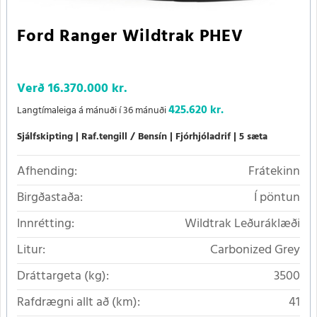
Ford Ranger Wildtrak PHEV
Verð
16.370.000 kr.
425.620 kr.
Langtímaleiga á mánuði í 36 mánuði
Sjálfskipting
Raf.tengill / Bensín
Fjórhjóladrif
5 sæta
Afhending:
Frátekinn
Birgðastaða:
Í pöntun
Innrétting:
Wildtrak Leðuráklæði
Litur:
Carbonized Grey
Dráttargeta (kg):
3500
Rafdrægni allt að (km):
41