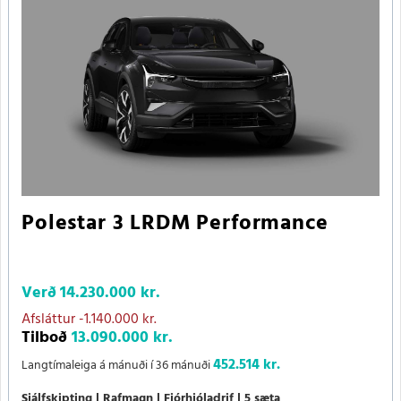
Polestar 3 LRDM Performance
Verð
14.230.000 kr.
Afsláttur
-1.140.000 kr.
Tilboð
13.090.000 kr.
452.514 kr.
Langtímaleiga á mánuði í 36 mánuði
Sjálfskipting
Rafmagn
Fjórhjóladrif
5 sæta