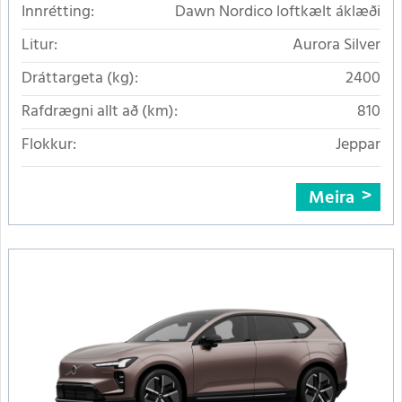
Innrétting:
Dawn Nordico loftkælt áklæði
Litur:
Aurora Silver
Dráttargeta (kg):
2400
Rafdrægni allt að (km):
810
Flokkur:
Jeppar
Meira