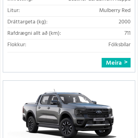
Litur:
Mulberry Red
Dráttargeta (kg):
2000
Rafdrægni allt að (km):
711
Flokkur:
Fólksbílar
Meira