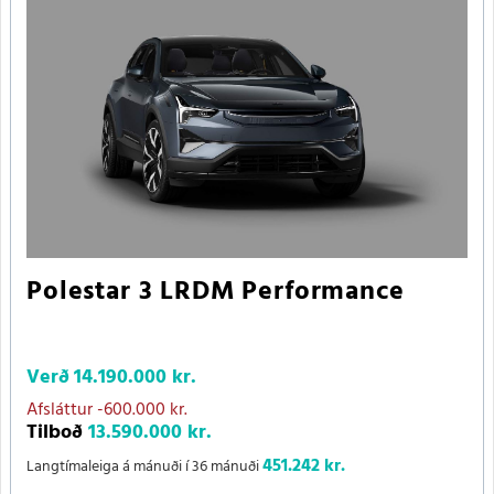
Polestar 3 LRDM Performance
Verð
14.190.000 kr.
Afsláttur
-600.000 kr.
Tilboð
13.590.000 kr.
451.242 kr.
Langtímaleiga á mánuði í 36 mánuði