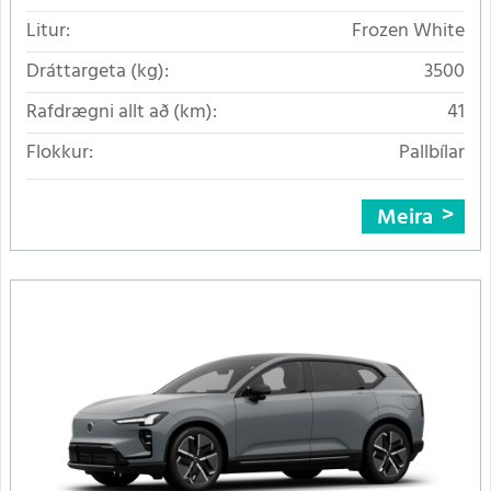
Litur:
Frozen White
Dráttargeta (kg):
3500
Rafdrægni allt að (km):
41
Flokkur:
Pallbílar
Meira