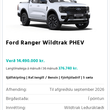
Ford Ranger Wildtrak PHEV
Verð
14.490.000 kr.
376.740 kr.
Langtímaleiga á mánuði í 36 mánuði
Sjálfskipting
Raf.tengill / Bensín
Fjórhjóladrif
5 sæta
Afhending:
Til afgreiðslu september 2026
Birgðastaða:
Í pöntun
Innrétting:
Wildtrak Leðuráklæði