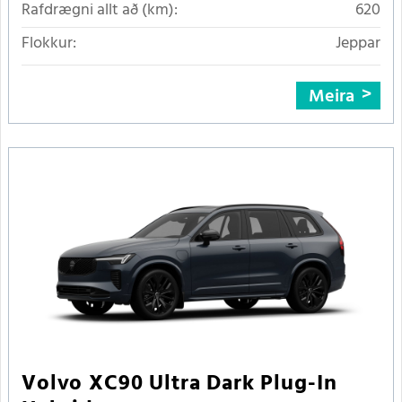
Rafdrægni allt að (km):
620
Flokkur:
Jeppar
Meira
Volvo XC90 Ultra Dark Plug-In