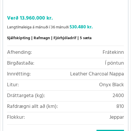
Verð
13.960.000 kr.
530.480 kr.
Langtímaleiga á mánuði í 36 mánuði
Sjálfskipting
Rafmagn
Fjórhjóladrif
5 sæta
Afhending:
Frátekinn
Birgðastaða:
Í pöntun
Innrétting:
Leather Charcoal Nappa
Litur:
Onyx Black
Dráttargeta (kg):
2400
Rafdrægni allt að (km):
810
Flokkur:
Jeppar