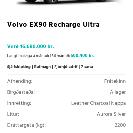
Volvo EX90 Recharge Ultra
Verð
16.680.000 kr.
500.400 kr.
Langtímaleiga á mánuði í 36 mánuði
Sjálfskipting
Rafmagn
Fjórhjóladrif
7 sæta
Afhending:
Frátekinn
Birgðastaða:
Á lager
Innrétting:
Leather Charcoal Nappa
Litur:
Aurora Silver
Dráttargeta (kg):
2200