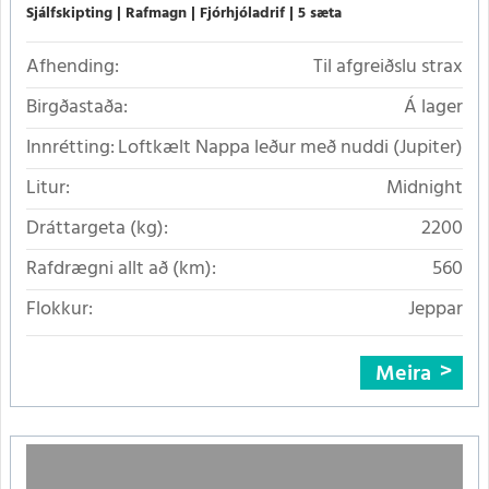
Sjálfskipting
Rafmagn
Fjórhjóladrif
5 sæta
Afhending:
Til afgreiðslu strax
Birgðastaða:
Á lager
Innrétting:
Loftkælt Nappa leður með nuddi (Jupiter)
Litur:
Midnight
Dráttargeta (kg):
2200
Rafdrægni allt að (km):
560
Flokkur:
Jeppar
Meira