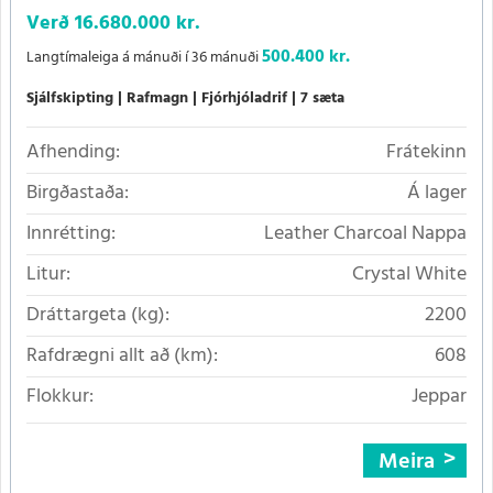
Verð
16.680.000 kr.
500.400 kr.
Langtímaleiga á mánuði í 36 mánuði
Sjálfskipting
Rafmagn
Fjórhjóladrif
7 sæta
Afhending:
Frátekinn
Birgðastaða:
Á lager
Innrétting:
Leather Charcoal Nappa
Litur:
Crystal White
Dráttargeta (kg):
2200
Rafdrægni allt að (km):
608
Flokkur:
Jeppar
Meira