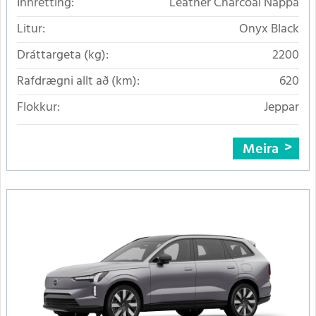
Innrétting:
Leather Charcoal Nappa
Litur:
Onyx Black
Dráttargeta (kg):
2200
Rafdrægni allt að (km):
620
Flokkur:
Jeppar
Meira