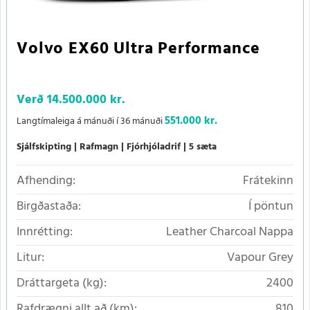
Volvo EX60 Ultra Performance
Verð
14.500.000 kr.
551.000 kr.
Langtímaleiga á mánuði í 36 mánuði
Sjálfskipting
Rafmagn
Fjórhjóladrif
5 sæta
Afhending:
Frátekinn
Birgðastaða:
Í pöntun
Innrétting:
Leather Charcoal Nappa
Litur:
Vapour Grey
Dráttargeta (kg):
2400
Rafdrægni allt að (km):
810