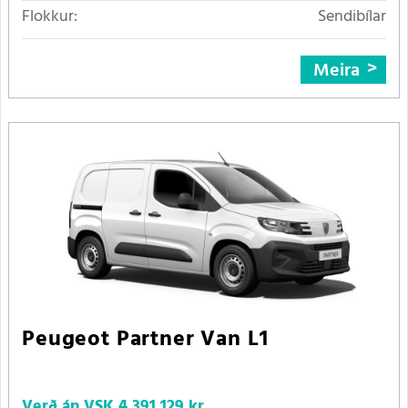
Flokkur:
Sendibílar
Meira
Peugeot Partner Van L1
Verð án VSK
4.391.129 kr.