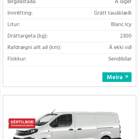
Birgðastaða:
Á lager
Innrétting:
Grátt tauáklæði
Litur:
Blanc Icy
Dráttargeta (kg):
2300
Rafdrægni allt að (km):
Á ekki við
Flokkur:
Sendibílar
Meira