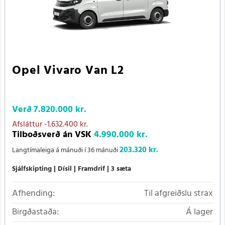
Opel Vivaro Van L2
Verð
7.820.000 kr.
Afsláttur
-1.632.400 kr.
Tilboðsverð án VSK
4.990.000 kr.
203.320 kr.
Langtímaleiga á mánuði í 36 mánuði
Sjálfskipting
Dísil
Framdrif
3 sæta
Afhending:
Til afgreiðslu strax
Birgðastaða:
Á lager