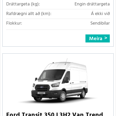
Dráttargeta (kg):
Engin dráttargeta
Rafdrægni allt að (km):
Á ekki við
Flokkur:
Sendibílar
Meira
Ford Transit 350 L3H2 Van Trend