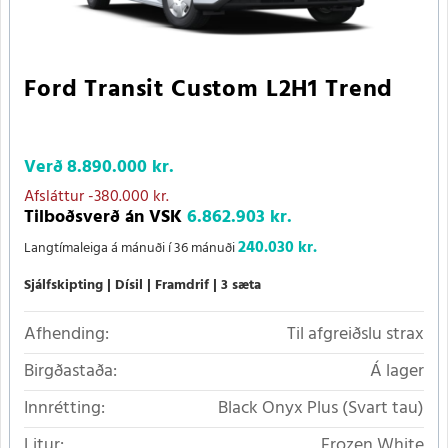
Ford Transit Custom L2H1 Trend
Verð
8.890.000 kr.
Afsláttur
-380.000 kr.
Tilboðsverð án VSK
6.862.903 kr.
240.030 kr.
Langtímaleiga á mánuði í 36 mánuði
Sjálfskipting
Dísil
Framdrif
3 sæta
Afhending:
Til afgreiðslu strax
Birgðastaða:
Á lager
Innrétting:
Black Onyx Plus (Svart tau)
Litur:
Frozen White