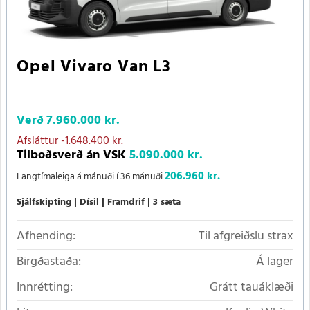
Opel Vivaro Van L3
Verð
7.960.000 kr.
Afsláttur
-1.648.400 kr.
Tilboðsverð án VSK
5.090.000 kr.
206.960 kr.
Langtímaleiga á mánuði í 36 mánuði
Sjálfskipting
Dísil
Framdrif
3 sæta
Afhending:
Til afgreiðslu strax
Birgðastaða:
Á lager
Innrétting:
Grátt tauáklæði