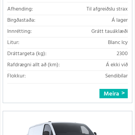
Afhending:
Til afgreiðslu strax
Birgðastaða:
Á lager
Innrétting:
Grátt tauáklæði
Litur:
Blanc Icy
Dráttargeta (kg):
2300
Rafdrægni allt að (km):
Á ekki við
Flokkur:
Sendibílar
Meira