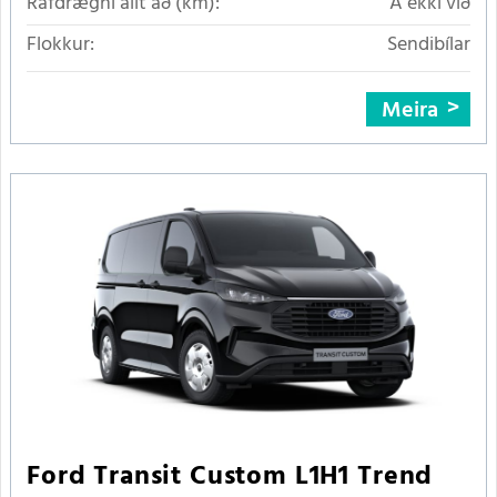
Rafdrægni allt að (km):
Á ekki við
Flokkur:
Sendibílar
Meira
Ford Transit Custom L1H1 Trend