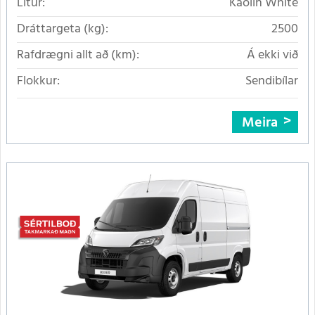
Litur:
Kaolin White
Dráttargeta (kg):
2500
Rafdrægni allt að (km):
Á ekki við
Flokkur:
Sendibílar
Meira