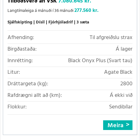
Tilboðsverð án VSK
7.080.645 kr.
277.560 kr.
Langtímaleiga á mánuði í 36 mánuði
Sjálfskipting
Dísil
Fjórhjóladrif
3 sæta
Afhending:
Til afgreiðslu strax
Birgðastaða:
Á lager
Innrétting:
Black Onyx Plus (Svart tau)
Litur:
Agate Black
Dráttargeta (kg):
2800
Rafdrægni allt að (km):
Á ekki við
Flokkur:
Sendibílar
Meira