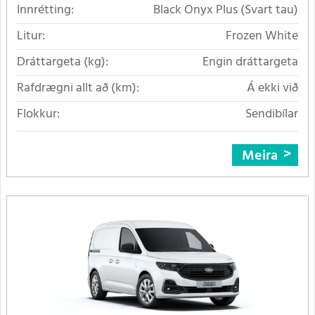
Innrétting:
Black Onyx Plus (Svart tau)
Litur:
Frozen White
Dráttargeta (kg):
Engin dráttargeta
Rafdrægni allt að (km):
Á ekki við
Flokkur:
Sendibílar
Meira