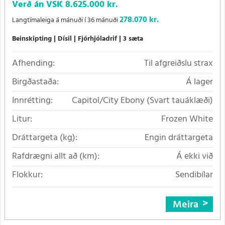
Verð án VSK
8.625.000 kr.
278.070 kr.
Langtímaleiga á mánuði í 36 mánuði
Beinskipting
Dísil
Fjórhjóladrif
3 sæta
Afhending:
Til afgreiðslu strax
Birgðastaða:
Á lager
Innrétting:
Capitol/City Ebony (Svart tauáklæði)
Litur:
Frozen White
Dráttargeta (kg):
Engin dráttargeta
Rafdrægni allt að (km):
Á ekki við
Flokkur:
Sendibílar
Meira