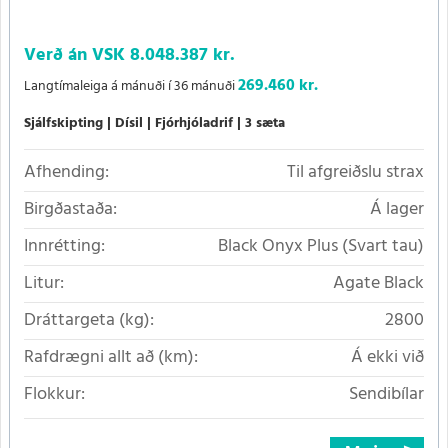
Verð án VSK
8.048.387 kr.
269.460 kr.
Langtímaleiga á mánuði í 36 mánuði
Sjálfskipting
Dísil
Fjórhjóladrif
3 sæta
Afhending:
Til afgreiðslu strax
Birgðastaða:
Á lager
Innrétting:
Black Onyx Plus (Svart tau)
Litur:
Agate Black
Dráttargeta (kg):
2800
Rafdrægni allt að (km):
Á ekki við
Flokkur:
Sendibílar