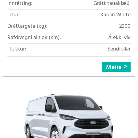
Innrétting:
Grátt tauáklæði
Litur:
Kaolin White
Dráttargeta (kg):
2300
Rafdrægni allt að (km):
Á ekki við
Flokkur:
Sendibílar
Meira