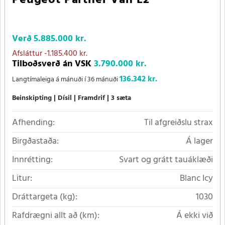
Verð
5.885.000 kr.
Afsláttur
-1.185.400 kr.
Tilboðsverð án VSK
3.790.000 kr.
136.342 kr.
Langtímaleiga á mánuði í 36 mánuði
Beinskipting
Dísil
Framdrif
3 sæta
Afhending:
Til afgreiðslu strax
Birgðastaða:
Á lager
Innrétting:
Svart og grátt tauáklæði
Litur:
Blanc Icy
Dráttargeta (kg):
1030
Rafdrægni allt að (km):
Á ekki við