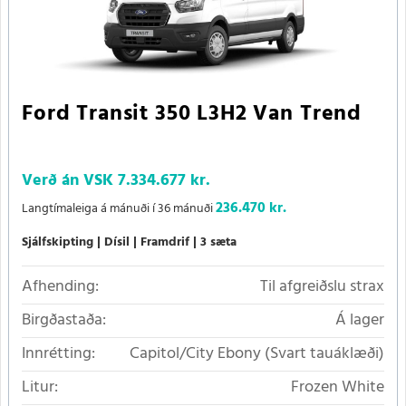
Ford Transit 350 L3H2 Van Trend
Verð án VSK
7.334.677 kr.
236.470 kr.
Langtímaleiga á mánuði í 36 mánuði
Sjálfskipting
Dísil
Framdrif
3 sæta
Afhending:
Til afgreiðslu strax
Birgðastaða:
Á lager
Innrétting:
Capitol/City Ebony (Svart tauáklæði)
Litur:
Frozen White