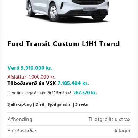
Ford Transit Custom L1H1 Trend
Verð
9.910.000 kr.
Afsláttur
-1.000.000 kr.
Tilboðsverð án VSK
7.185.484 kr.
267.570 kr.
Langtímaleiga á mánuði í 36 mánuði
Sjálfskipting
Dísil
Fjórhjóladrif
3 sæta
Afhending:
Til afgreiðslu strax
Birgðastaða:
Á lager