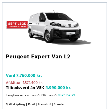
Peugeot Expert Van L2
Verð
7.760.000 kr.
Afsláttur
-1.572.400 kr.
Tilboðsverð án VSK
4.990.000 kr.
182.957 kr.
Langtímaleiga á mánuði í 36 mánuði
Sjálfskipting
Dísil
Framdrif
3 sæta