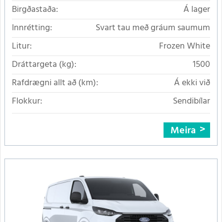
Birgðastaða:
Á lager
Innrétting:
Svart tau með gráum saumum
Litur:
Frozen White
Dráttargeta (kg):
1500
Rafdrægni allt að (km):
Á ekki við
Flokkur:
Sendibílar
Meira