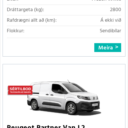
Dráttargeta (kg):
2800
Rafdrægni allt að (km):
Á ekki við
Flokkur:
Sendibílar
Meira
Peugeot Partner Van L2