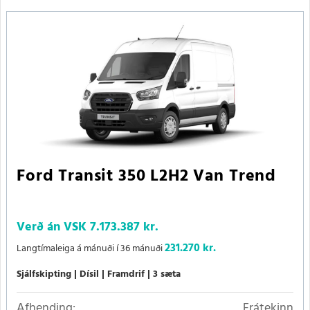
Ford Transit 350 L2H2 Van Trend
Verð án VSK
7.173.387 kr.
231.270 kr.
Langtímaleiga á mánuði í 36 mánuði
Sjálfskipting
Dísil
Framdrif
3 sæta
Afhending:
Frátekinn