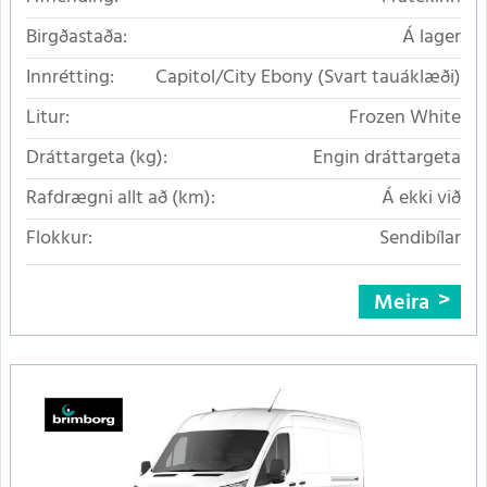
Birgðastaða:
Á lager
Innrétting:
Capitol/City Ebony (Svart tauáklæði)
Litur:
Frozen White
Dráttargeta (kg):
Engin dráttargeta
Rafdrægni allt að (km):
Á ekki við
Flokkur:
Sendibílar
Meira