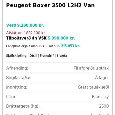
Peugeot Boxer 3500 L2H2 Van
Verð
9.280.000 kr.
Afsláttur
-1.852.400 kr.
Tilboðsverð án VSK
5.990.000 kr.
215.053 kr.
Langtímaleiga á mánuði í 36 mánuði
Sjálfskipting
Dísil
Framdrif
3 sæta
Afhending:
Til afgreiðslu strax
Birgðastaða:
Á lager
Innrétting:
Grátt tauáklæði
Litur:
Blanc Icy
Dráttargeta (kg):
2500