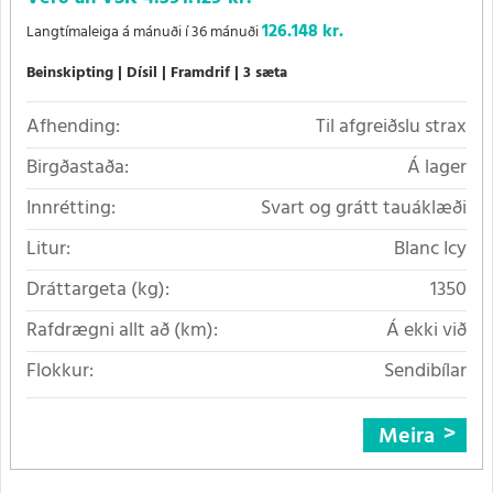
126.148 kr.
Langtímaleiga á mánuði í 36 mánuði
Beinskipting
Dísil
Framdrif
3 sæta
Afhending:
Til afgreiðslu strax
Birgðastaða:
Á lager
Innrétting:
Svart og grátt tauáklæði
Litur:
Blanc Icy
Dráttargeta (kg):
1350
Rafdrægni allt að (km):
Á ekki við
Flokkur:
Sendibílar
Meira