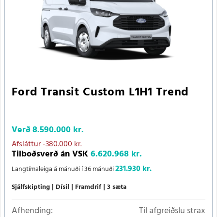
Ford Transit Custom L1H1 Trend
Verð
8.590.000 kr.
Afsláttur
-380.000 kr.
Tilboðsverð án VSK
6.620.968 kr.
231.930 kr.
Langtímaleiga á mánuði í 36 mánuði
Sjálfskipting
Dísil
Framdrif
3 sæta
Afhending:
Til afgreiðslu strax