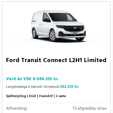
Ford Transit Connect L2H1 Limited
Verð án VSK
6.044.355 kr.
262.325 kr.
Langtímaleiga á mánuði í 36 mánuði
Sjálfskipting
Dísil
Framdrif
2 sæta
Afhending:
Til afgreiðslu strax