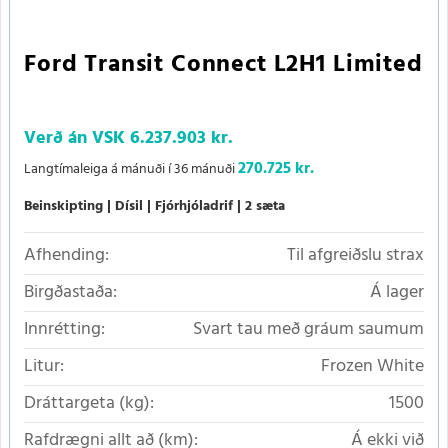
Ford Transit Connect L2H1 Limited
Verð án VSK
6.237.903 kr.
270.725 kr.
Langtímaleiga á mánuði í 36 mánuði
Beinskipting
Dísil
Fjórhjóladrif
2 sæta
Afhending:
Til afgreiðslu strax
Birgðastaða:
Á lager
Innrétting:
Svart tau með gráum saumum
Litur:
Frozen White
Dráttargeta (kg):
1500
Rafdrægni allt að (km):
Á ekki við