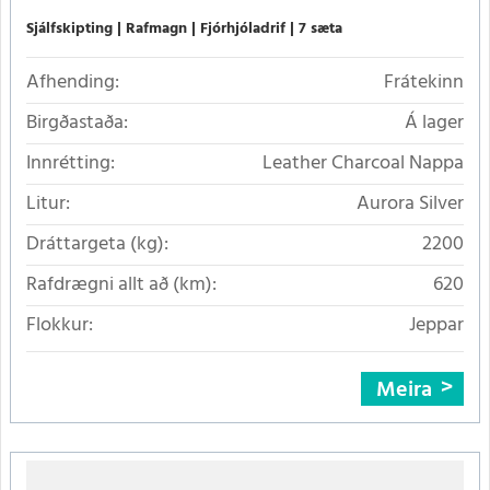
Sjálfskipting
Rafmagn
Fjórhjóladrif
7 sæta
Afhending:
Frátekinn
Birgðastaða:
Á lager
Innrétting:
Leather Charcoal Nappa
Litur:
Aurora Silver
Dráttargeta (kg):
2200
Rafdrægni allt að (km):
620
Flokkur:
Jeppar
Meira