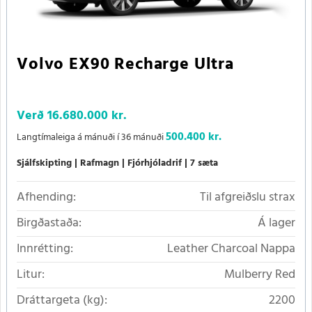
Volvo EX90 Recharge Ultra
Verð
16.680.000 kr.
500.400 kr.
Langtímaleiga á mánuði í 36 mánuði
Sjálfskipting
Rafmagn
Fjórhjóladrif
7 sæta
Afhending:
Til afgreiðslu strax
Birgðastaða:
Á lager
Innrétting:
Leather Charcoal Nappa
Litur:
Mulberry Red
Dráttargeta (kg):
2200