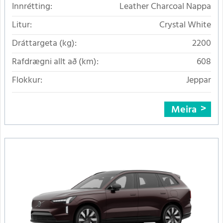
Innrétting:
Leather Charcoal Nappa
Litur:
Crystal White
Dráttargeta (kg):
2200
Rafdrægni allt að (km):
608
Flokkur:
Jeppar
Meira