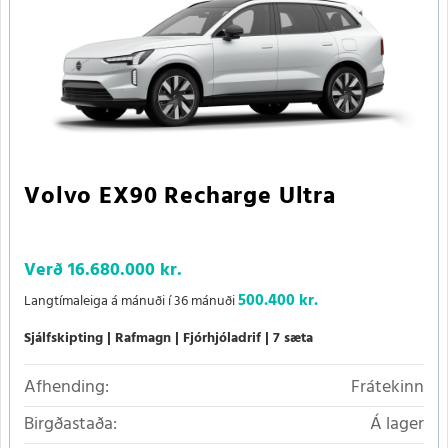
Volvo EX90 Recharge Ultra
Verð
16.680.000 kr.
500.400 kr.
Langtímaleiga á mánuði í 36 mánuði
Sjálfskipting
Rafmagn
Fjórhjóladrif
7 sæta
Afhending:
Frátekinn
Birgðastaða:
Á lager