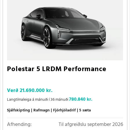
Polestar 5 LRDM Performance
Verð
21.690.000 kr.
780.840 kr.
Langtímaleiga á mánuði í 36 mánuði
Sjálfskipting
Rafmagn
Fjórhjóladrif
5 sæta
Afhending:
Til afgreiðslu september 2026