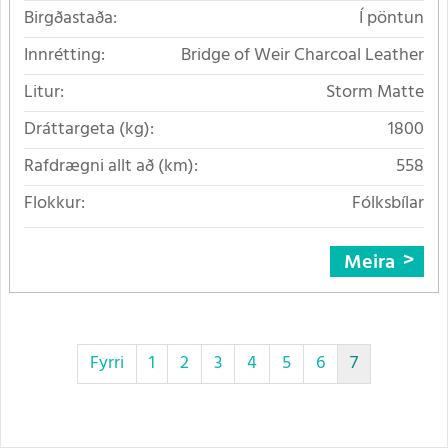
Birgðastaða:
Í pöntun
Innrétting:
Bridge of Weir Charcoal Leather
Litur:
Storm Matte
Dráttargeta (kg):
1800
Rafdrægni allt að (km):
558
Flokkur:
Fólksbílar
Meira
Fyrri
1
2
3
4
5
6
7