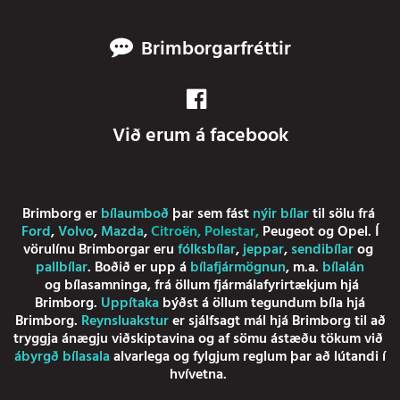
Brimborgarfréttir
Við erum á facebook
Brimborg er
bílaumboð
þar sem fást
nýir bílar
til sölu frá
Ford
,
Volvo
,
Mazda
,
Citroën
,
Polestar
,
Peugeot
og
Opel
. Í
vörulínu Brimborgar eru
fólksbílar
,
jeppar
,
sendibílar
og
pallbílar
. Boðið er upp á
bílafjármögnun
, m.a.
bílalán
og
bílasamninga
, frá öllum fjármálafyrirtækjum hjá
Brimborg.
Uppítaka
býðst á öllum tegundum bíla hjá
Brimborg.
Reynsluakstur
er sjálfsagt mál hjá Brimborg til að
tryggja ánægju viðskiptavina og af sömu ástæðu tökum við
ábyrgð bílasala
alvarlega og fylgjum reglum þar að lútandi í
hvívetna.