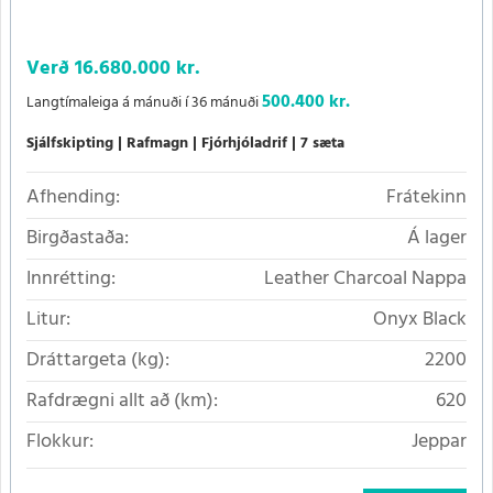
Verð
16.680.000 kr.
500.400 kr.
Langtímaleiga á mánuði í 36 mánuði
Sjálfskipting
Rafmagn
Fjórhjóladrif
7 sæta
Afhending:
Frátekinn
Birgðastaða:
Á lager
Innrétting:
Leather Charcoal Nappa
Litur:
Onyx Black
Dráttargeta (kg):
2200
Rafdrægni allt að (km):
620
Flokkur:
Jeppar