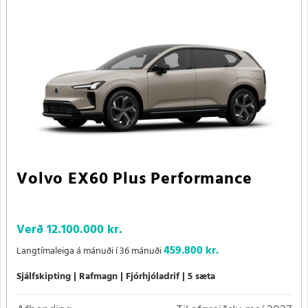
Volvo EX60 Plus Performance
Verð
12.100.000 kr.
459.800 kr.
Langtímaleiga á mánuði í 36 mánuði
Sjálfskipting
Rafmagn
Fjórhjóladrif
5 sæta