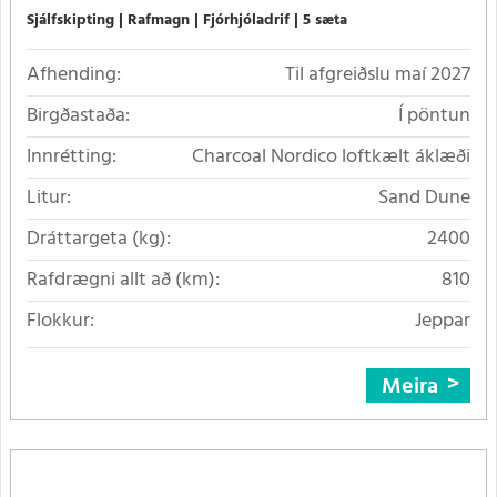
Sjálfskipting
Rafmagn
Fjórhjóladrif
5 sæta
Afhending:
Til afgreiðslu maí 2027
Birgðastaða:
Í pöntun
Innrétting:
Charcoal Nordico loftkælt áklæði
Litur:
Sand Dune
Dráttargeta (kg):
2400
Rafdrægni allt að (km):
810
Flokkur:
Jeppar
Meira