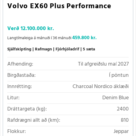
Volvo EX60 Plus Performance
Verð
12.100.000 kr.
459.800 kr.
Langtímaleiga á mánuði í 36 mánuði
Sjálfskipting
Rafmagn
Fjórhjóladrif
5 sæta
Afhending:
Til afgreiðslu maí 2027
Birgðastaða:
Í pöntun
Innrétting:
Charcoal Nordico áklæði
Litur:
Denim Blue
Dráttargeta (kg):
2400
Rafdrægni allt að (km):
810
Flokkur:
Jeppar