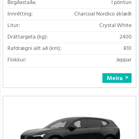
Birgðastaða:
Í pöntun
Innrétting:
Charcoal Nordico áklæði
Litur:
Crystal White
Dráttargeta (kg):
2400
Rafdrægni allt að (km):
810
Flokkur:
Jeppar
Meira