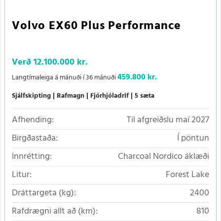
Volvo EX60 Plus Performance
Verð
12.100.000 kr.
459.800 kr.
Langtímaleiga á mánuði í 36 mánuði
Sjálfskipting
Rafmagn
Fjórhjóladrif
5 sæta
Afhending:
Til afgreiðslu maí 2027
Birgðastaða:
Í pöntun
Innrétting:
Charcoal Nordico áklæði
Litur:
Forest Lake
Dráttargeta (kg):
2400
Rafdrægni allt að (km):
810