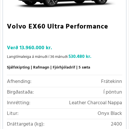
Volvo EX60 Ultra Performance
Verð
13.960.000 kr.
530.480 kr.
Langtímaleiga á mánuði í 36 mánuði
Sjálfskipting
Rafmagn
Fjórhjóladrif
5 sæta
Afhending:
Frátekinn
Birgðastaða:
Í pöntun
Innrétting:
Leather Charcoal Nappa
Litur:
Onyx Black
Dráttargeta (kg):
2400