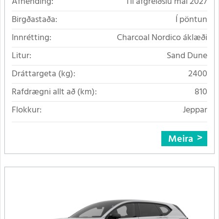
Afhending:
Til afgreiðslu maí 2027
Birgðastaða:
Í pöntun
Innrétting:
Charcoal Nordico áklæði
Litur:
Sand Dune
Dráttargeta (kg):
2400
Rafdrægni allt að (km):
810
Flokkur:
Jeppar
Meira