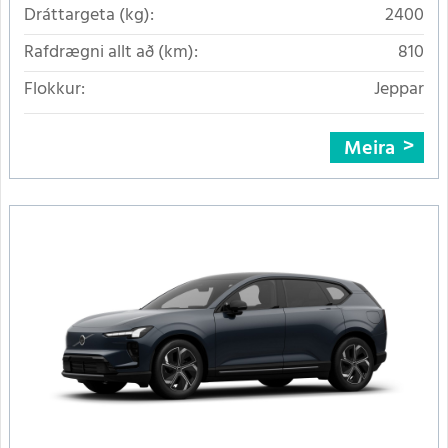
Dráttargeta (kg):
2400
Rafdrægni allt að (km):
810
Flokkur:
Jeppar
Meira