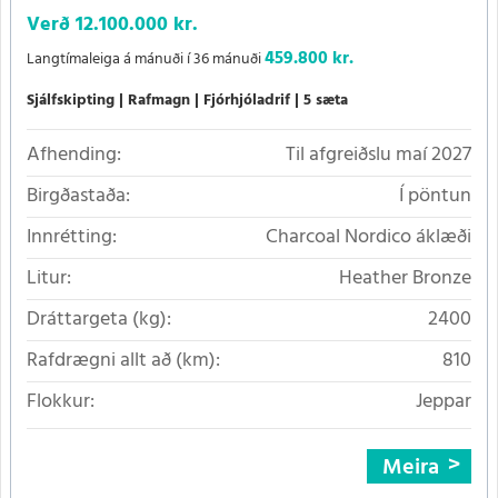
Verð
12.100.000 kr.
459.800 kr.
Langtímaleiga á mánuði í 36 mánuði
Sjálfskipting
Rafmagn
Fjórhjóladrif
5 sæta
Afhending:
Til afgreiðslu maí 2027
Birgðastaða:
Í pöntun
Innrétting:
Charcoal Nordico áklæði
Litur:
Heather Bronze
Dráttargeta (kg):
2400
Rafdrægni allt að (km):
810
Flokkur:
Jeppar
Meira