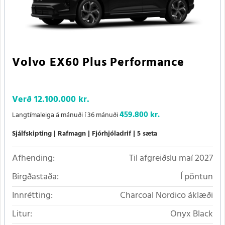
Volvo EX60 Plus Performance
Verð
12.100.000 kr.
459.800 kr.
Langtímaleiga á mánuði í 36 mánuði
Sjálfskipting
Rafmagn
Fjórhjóladrif
5 sæta
Afhending:
Til afgreiðslu maí 2027
Birgðastaða:
Í pöntun
Innrétting:
Charcoal Nordico áklæði
Litur:
Onyx Black