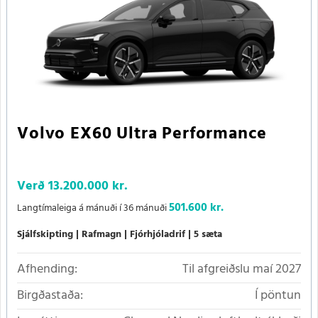
Volvo EX60 Ultra Performance
Verð
13.200.000 kr.
501.600 kr.
Langtímaleiga á mánuði í 36 mánuði
Sjálfskipting
Rafmagn
Fjórhjóladrif
5 sæta
Afhending:
Til afgreiðslu maí 2027
Birgðastaða:
Í pöntun