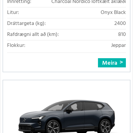
Innrétting:
Charcoal Nordico loftkælt áklæði
Litur:
Onyx Black
Dráttargeta (kg):
2400
Rafdrægni allt að (km):
810
Flokkur:
Jeppar
Meira