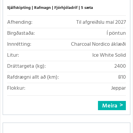
Sjálfskipting
Rafmagn
Fjórhjóladrif
5 sæta
Afhending:
Til afgreiðslu maí 2027
Birgðastaða:
Í pöntun
Innrétting:
Charcoal Nordico áklæði
Litur:
Ice White Solid
Dráttargeta (kg):
2400
Rafdrægni allt að (km):
810
Flokkur:
Jeppar
Meira