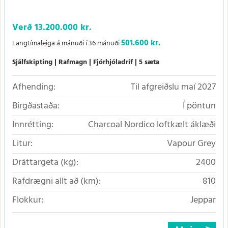
Verð
13.200.000 kr.
501.600 kr.
Langtímaleiga á mánuði í 36 mánuði
Sjálfskipting
Rafmagn
Fjórhjóladrif
5 sæta
Afhending:
Til afgreiðslu maí 2027
Birgðastaða:
Í pöntun
Innrétting:
Charcoal Nordico loftkælt áklæði
Litur:
Vapour Grey
Dráttargeta (kg):
2400
Rafdrægni allt að (km):
810
Flokkur:
Jeppar