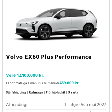
Volvo EX60 Plus Performance
Verð
12.100.000 kr.
459.800 kr.
Langtímaleiga á mánuði í 36 mánuði
Sjálfskipting
Rafmagn
Fjórhjóladrif
5 sæta
Afhending:
Til afgreiðslu maí 2027