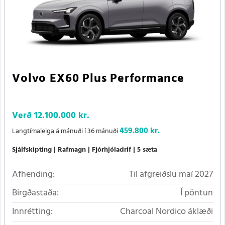
Volvo EX60 Plus Performance
Verð
12.100.000 kr.
459.800 kr.
Langtímaleiga á mánuði í 36 mánuði
Sjálfskipting
Rafmagn
Fjórhjóladrif
5 sæta
Afhending:
Til afgreiðslu maí 2027
Birgðastaða:
Í pöntun
Innrétting:
Charcoal Nordico áklæði