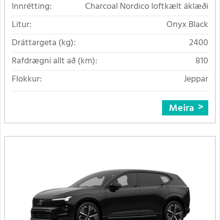
Innrétting:
Charcoal Nordico loftkælt áklæði
Litur:
Onyx Black
Dráttargeta (kg):
2400
Rafdrægni allt að (km):
810
Flokkur:
Jeppar
Meira