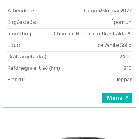
Afhending:
Til afgreiðslu maí 2027
Birgðastaða:
Í pöntun
Innrétting:
Charcoal Nordico loftkælt áklæði
Litur:
Ice White Solid
Dráttargeta (kg):
2400
Rafdrægni allt að (km):
810
Flokkur:
Jeppar
Meira