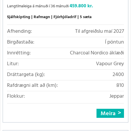
459.800 kr.
Langtímaleiga á mánuði í 36 mánuði
Sjálfskipting
Rafmagn
Fjórhjóladrif
5 sæta
Afhending:
Til afgreiðslu maí 2027
Birgðastaða:
Í pöntun
Innrétting:
Charcoal Nordico áklæði
Litur:
Vapour Grey
Dráttargeta (kg):
2400
Rafdrægni allt að (km):
810
Flokkur:
Jeppar
Meira