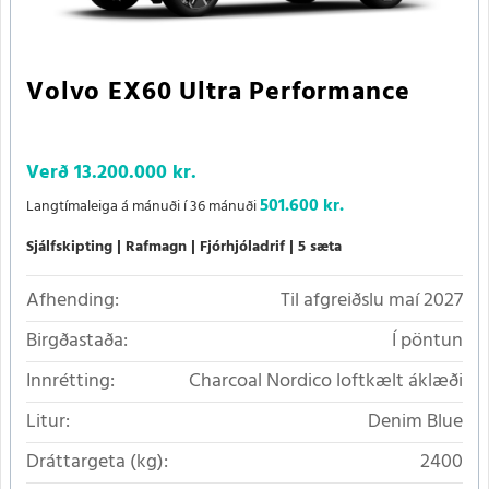
Volvo EX60 Ultra Performance
Verð
13.200.000 kr.
501.600 kr.
Langtímaleiga á mánuði í 36 mánuði
Sjálfskipting
Rafmagn
Fjórhjóladrif
5 sæta
Afhending:
Til afgreiðslu maí 2027
Birgðastaða:
Í pöntun
Innrétting:
Charcoal Nordico loftkælt áklæði
Litur:
Denim Blue
Dráttargeta (kg):
2400