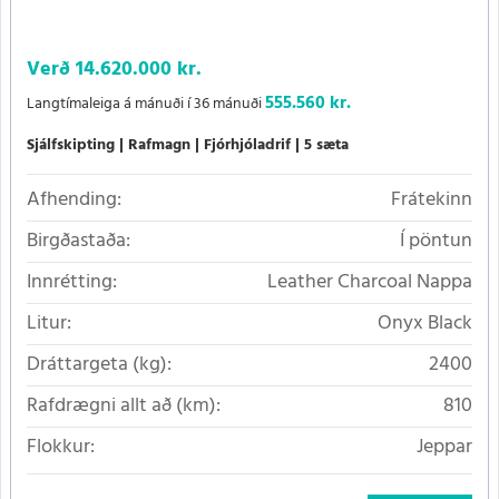
Verð
14.620.000 kr.
555.560 kr.
Langtímaleiga á mánuði í 36 mánuði
Sjálfskipting
Rafmagn
Fjórhjóladrif
5 sæta
Afhending:
Frátekinn
Birgðastaða:
Í pöntun
Innrétting:
Leather Charcoal Nappa
Litur:
Onyx Black
Dráttargeta (kg):
2400
Rafdrægni allt að (km):
810
Flokkur:
Jeppar