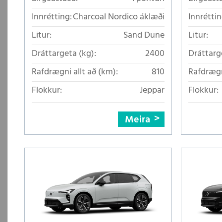
Innrétting:
Charcoal Nordico áklæði
Innréttin
Litur:
Sand Dune
Litur:
Dráttargeta (kg):
2400
Dráttarg
Rafdrægni allt að (km):
810
Rafdrægn
Flokkur:
Jeppar
Flokkur:
Meira