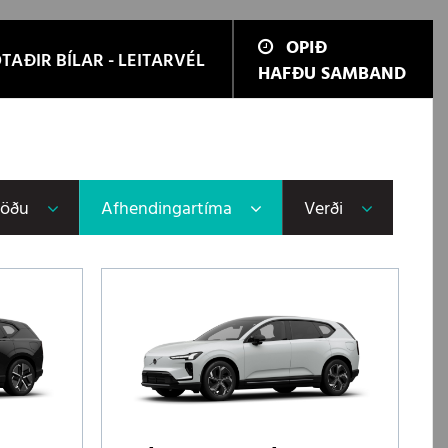
OPIÐ
TAÐIR BÍLAR - LEITARVÉL
HAFÐU SAMBAND
töðu
Afhendingartíma
Verði