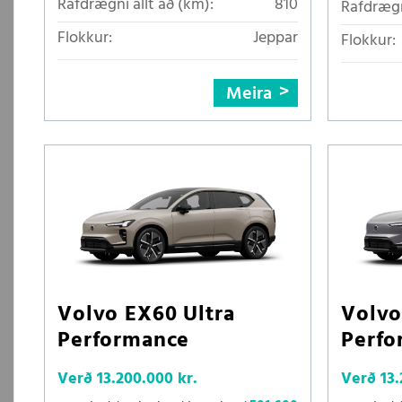
Rafdrægni allt að (km):
810
Rafdrægn
Flokkur:
Jeppar
Flokkur:
Meira
Volvo EX60 Ultra
Volvo
Performance
Perfo
Verð
13.200.000 kr.
Verð
13.