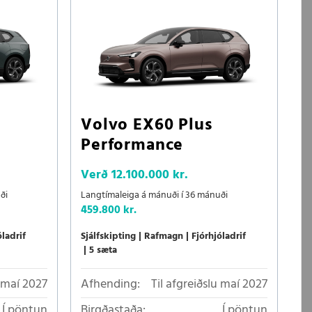
Volvo EX60 Plus
Performance
Verð
12.100.000 kr.
ði
Langtímaleiga á mánuði í 36 mánuði
459.800 kr.
óladrif
Sjálfskipting
Rafmagn
Fjórhjóladrif
5 sæta
u maí 2027
Afhending:
Til afgreiðslu maí 2027
Í pöntun
Birgðastaða:
Í pöntun