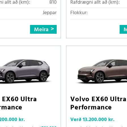
i allt að (km):
810
Rafdrægni allt að (km):
Jeppar
Flokkur:
Meira
M
 EX60 Ultra
Volvo EX60 Ultra
rmance
Performance
200.000 kr.
Verð
13.200.000 kr.