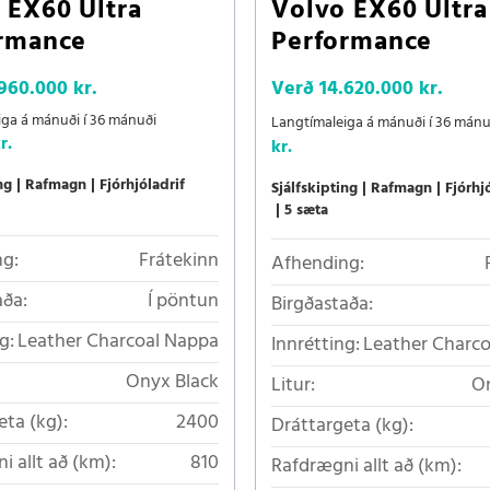
 EX60 Ultra
Volvo EX60 Ultra
rmance
Performance
.960.000 kr.
Verð
14.620.000 kr.
iga á mánuði í 36 mánuði
Langtímaleiga á mánuði í 36 mán
r.
kr.
ng
Rafmagn
Fjórhjóladrif
Sjálfskipting
Rafmagn
Fjórhj
5 sæta
g:
Frátekinn
Afhending:
aða:
Í pöntun
Birgðastaða:
g:
Leather Charcoal Nappa
Innrétting:
Leather Charc
Onyx Black
Litur:
On
eta (kg):
2400
Dráttargeta (kg):
i allt að (km):
810
Rafdrægni allt að (km):