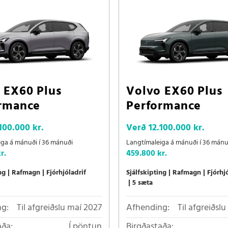
 EX60 Plus
Volvo EX60 Plus
rmance
Performance
100.000 kr.
Verð
12.100.000 kr.
iga á mánuði í 36 mánuði
Langtímaleiga á mánuði í 36 mánu
r.
459.800 kr.
ng
Rafmagn
Fjórhjóladrif
Sjálfskipting
Rafmagn
Fjórhj
5 sæta
g:
Til afgreiðslu maí 2027
Afhending:
Til afgreiðsl
aða:
Í pöntun
Birgðastaða: