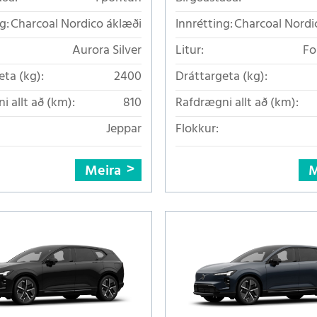
g:
Charcoal Nordico áklæði
Innrétting:
Charcoal Nordi
Aurora Silver
Litur:
Fo
eta (kg):
2400
Dráttargeta (kg):
i allt að (km):
810
Rafdrægni allt að (km):
Jeppar
Flokkur:
Meira
M