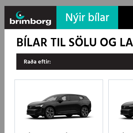
Nýir bílar
BÍLAR TIL SÖLU OG 
Raða eftir: