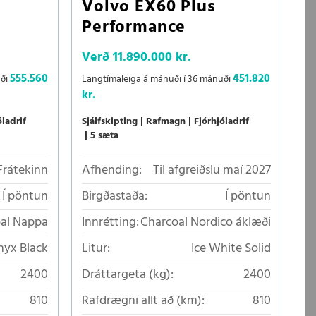
Volvo EX60 Plus
Performance
Verð
11.890.000 kr.
555.560
451.820
uði
Langtímaleiga á mánuði í 36 mánuði
kr.
óladrif
Sjálfskipting
Rafmagn
Fjórhjóladrif
5 sæta
Frátekinn
Afhending:
Til afgreiðslu maí 2027
Í pöntun
Birgðastaða:
Í pöntun
oal Nappa
Innrétting:
Charcoal Nordico áklæði
yx Black
Litur:
Ice White Solid
2400
Dráttargeta (kg):
2400
810
Rafdrægni allt að (km):
810