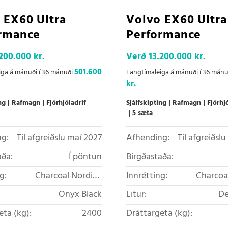
 EX60 Ultra
Volvo EX60 Ultra
rmance
Performance
200.000 kr.
Verð
13.200.000 kr.
501.600
iga á mánuði í 36 mánuði
Langtímaleiga á mánuði í 36 mán
kr.
ng
Rafmagn
Fjórhjóladrif
Sjálfskipting
Rafmagn
Fjórhj
5 sæta
g:
Til afgreiðslu maí 2027
Afhending:
Til afgreiðsl
aða:
Í pöntun
Birgðastaða:
g:
Charcoal Nordico
Innrétting:
Charcoa
loftkælt áklæði
loftkæ
Onyx Black
Litur:
De
eta (kg):
2400
Dráttargeta (kg):