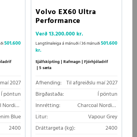
Volvo EX60 Ultra
Performance
Verð
13.200.000 kr.
501.600
501.600
uði
Langtímaleiga á mánuði í 36 mánuði
kr.
óladrif
Sjálfskipting
Rafmagn
Fjórhjóladrif
5 sæta
u maí 2027
Afhending:
Til afgreiðslu maí 2027
Í pöntun
Birgðastaða:
Í pöntun
l Nordico
Innrétting:
Charcoal Nordico
lt áklæði
loftkælt áklæði
nim Blue
Litur:
Vapour Grey
2400
Dráttargeta (kg):
2400