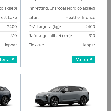
co áklæði
Innrétting:
Charcoal Nordico áklæði
rest Lake
Litur:
Heather Bronze
2400
Dráttargeta (kg):
2400
810
Rafdrægni allt að (km):
810
Jeppar
Flokkur:
Jeppar
eira
Meira