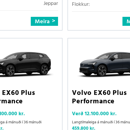
Jeppar
Flokkur:
Meira
M
 EX60 Plus
Volvo EX60 Plus
rmance
Performance
100.000 kr.
Verð
12.100.000 kr.
iga á mánuði í 36 mánuði
Langtímaleiga á mánuði í 36 mánu
r.
459.800 kr.