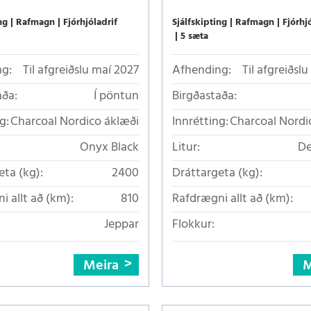
ng
Rafmagn
Fjórhjóladrif
Sjálfskipting
Rafmagn
Fjórhj
5 sæta
g:
Til afgreiðslu maí 2027
Afhending:
Til afgreiðsl
aða:
Í pöntun
Birgðastaða:
g:
Charcoal Nordico áklæði
Innrétting:
Charcoal Nordi
Onyx Black
Litur:
De
eta (kg):
2400
Dráttargeta (kg):
i allt að (km):
810
Rafdrægni allt að (km):
Jeppar
Flokkur:
Meira
M