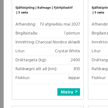
Sjálfskipting
Rafmagn
Fjórhjóladrif
Sjálfskipti
5 sæta
5 sæta
Afhending:
Til afgreiðslu maí 2027
Afhendin
Birgðastaða:
Í pöntun
Birgðast
Innrétting:
Charcoal Nordico áklæði
Innréttin
Litur:
Crystal White
Litur:
Dráttargeta (kg):
2400
Dráttarg
Rafdrægni allt að (km):
810
Rafdrægn
Flokkur:
Jeppar
Flokkur:
Meira