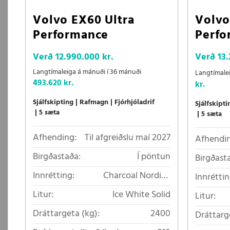
Volvo EX60 Ultra
Volvo
Performance
Perfo
Verð
12.990.000 kr.
Verð
13.
Langtímaleiga á mánuði í 36 mánuði
Langtímale
493.620 kr.
kr.
Sjálfskipting
Rafmagn
Fjórhjóladrif
Sjálfskipti
5 sæta
5 sæta
Afhending:
Til afgreiðslu maí 2027
Afhendin
Birgðastaða:
Í pöntun
Birgðast
Innrétting:
Charcoal Nordico
Innréttin
loftkælt áklæði
Litur:
Ice White Solid
Litur:
Dráttargeta (kg):
2400
Dráttarg