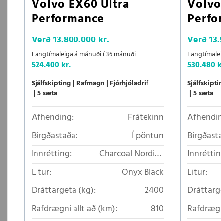
Volvo EX60 Ultra
Volvo
Performance
Perfo
Verð
13.800.000 kr.
Verð
13
Langtímaleiga á mánuði í 36 mánuði
Langtímale
524.400 kr.
530.480 k
Sjálfskipting
Rafmagn
Fjórhjóladrif
Sjálfskipti
5 sæta
5 sæta
Afhending:
Frátekinn
Afhendin
Birgðastaða:
Í pöntun
Birgðast
Innrétting:
Charcoal Nordico
Innréttin
loftkælt áklæði
Litur:
Onyx Black
Litur:
Dráttargeta (kg):
2400
Dráttarg
Rafdrægni allt að (km):
810
Rafdrægn