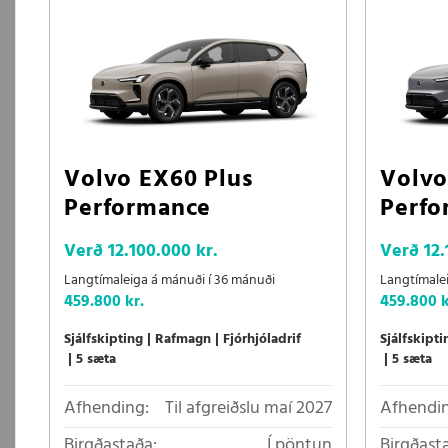
Volvo EX60 Plus
Volvo
Performance
Perfo
Verð
12.100.000 kr.
Verð
12.
Langtímaleiga á mánuði í 36 mánuði
Langtímale
459.800 kr.
459.800 k
Sjálfskipting
Rafmagn
Fjórhjóladrif
Sjálfskipti
5 sæta
5 sæta
Afhending:
Til afgreiðslu maí 2027
Afhendin
Birgðastaða:
Í pöntun
Birgðast