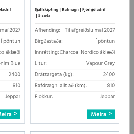
óladrif
Sjálfskipting
Rafmagn
Fjórhjóladrif
5 sæta
u maí 2027
Afhending:
Til afgreiðslu maí 2027
Í pöntun
Birgðastaða:
Í pöntun
co áklæði
Innrétting:
Charcoal Nordico áklæði
nim Blue
Litur:
Vapour Grey
2400
Dráttargeta (kg):
2400
810
Rafdrægni allt að (km):
810
Jeppar
Flokkur:
Jeppar
eira
Meira