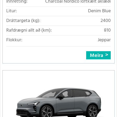
Innrétting:
Charcoal Nordico loftkælt áklæði
Litur:
Denim Blue
Dráttargeta (kg):
2400
Rafdrægni allt að (km):
810
Flokkur:
Jeppar
Meira