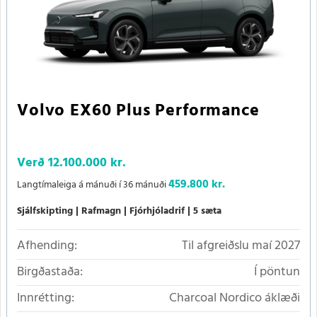
Volvo EX60 Plus Performance
Verð
12.100.000 kr.
459.800 kr.
Langtímaleiga á mánuði í 36 mánuði
Sjálfskipting
Rafmagn
Fjórhjóladrif
5 sæta
Afhending:
Til afgreiðslu maí 2027
Birgðastaða:
Í pöntun
Innrétting:
Charcoal Nordico áklæði