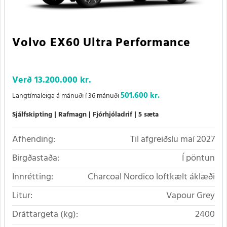
Volvo EX60 Ultra Performance
Verð
13.200.000 kr.
501.600 kr.
Langtímaleiga á mánuði í 36 mánuði
Sjálfskipting
Rafmagn
Fjórhjóladrif
5 sæta
Afhending:
Til afgreiðslu maí 2027
Birgðastaða:
Í pöntun
Innrétting:
Charcoal Nordico loftkælt áklæði
Litur:
Vapour Grey
Dráttargeta (kg):
2400