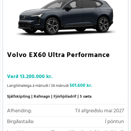
Volvo EX60 Ultra Performance
Verð
13.200.000 kr.
501.600 kr.
Langtímaleiga á mánuði í 36 mánuði
Sjálfskipting
Rafmagn
Fjórhjóladrif
5 sæta
Afhending:
Til afgreiðslu maí 2027
Birgðastaða:
Í pöntun