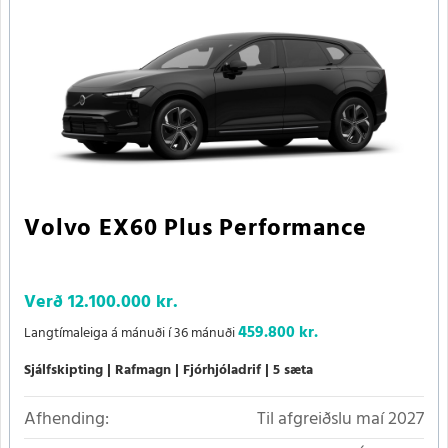
Volvo EX60 Plus Performance
Verð
12.100.000 kr.
459.800 kr.
Langtímaleiga á mánuði í 36 mánuði
Sjálfskipting
Rafmagn
Fjórhjóladrif
5 sæta
Afhending:
Til afgreiðslu maí 2027