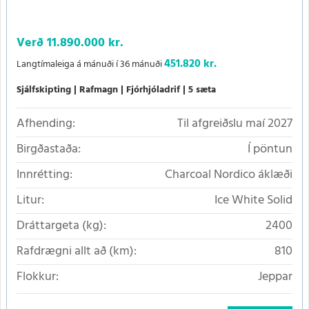
Verð
11.890.000 kr.
451.820 kr.
Langtímaleiga á mánuði í 36 mánuði
Sjálfskipting
Rafmagn
Fjórhjóladrif
5 sæta
Afhending:
Til afgreiðslu maí 2027
Birgðastaða:
Í pöntun
Innrétting:
Charcoal Nordico áklæði
Litur:
Ice White Solid
Dráttargeta (kg):
2400
Rafdrægni allt að (km):
810
Flokkur:
Jeppar