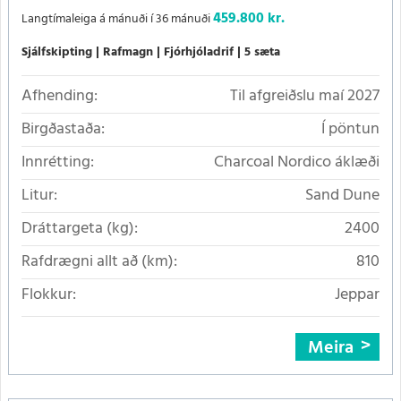
459.800 kr.
Langtímaleiga á mánuði í 36 mánuði
Sjálfskipting
Rafmagn
Fjórhjóladrif
5 sæta
Afhending:
Til afgreiðslu maí 2027
Birgðastaða:
Í pöntun
Innrétting:
Charcoal Nordico áklæði
Litur:
Sand Dune
Dráttargeta (kg):
2400
Rafdrægni allt að (km):
810
Flokkur:
Jeppar
Meira