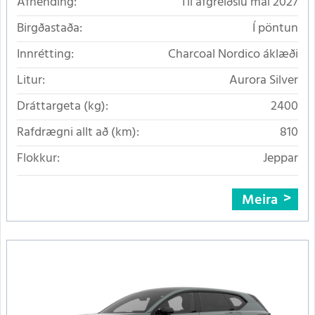
Afhending:
Til afgreiðslu maí 2027
Birgðastaða:
Í pöntun
Innrétting:
Charcoal Nordico áklæði
Litur:
Aurora Silver
Dráttargeta (kg):
2400
Rafdrægni allt að (km):
810
Flokkur:
Jeppar
Meira