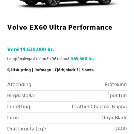
Volvo EX60 Ultra Performance
Verð
14.620.000 kr.
555.560 kr.
Langtímaleiga á mánuði í 36 mánuði
Sjálfskipting
Rafmagn
Fjórhjóladrif
5 sæta
Afhending:
Frátekinn
Birgðastaða:
Í pöntun
Innrétting:
Leather Charcoal Nappa
Litur:
Onyx Black
Dráttargeta (kg):
2400