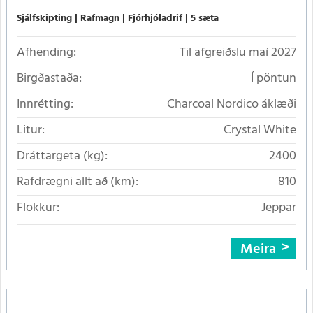
Sjálfskipting
Rafmagn
Fjórhjóladrif
5 sæta
Afhending:
Til afgreiðslu maí 2027
Birgðastaða:
Í pöntun
Innrétting:
Charcoal Nordico áklæði
Litur:
Crystal White
Dráttargeta (kg):
2400
Rafdrægni allt að (km):
810
Flokkur:
Jeppar
Meira