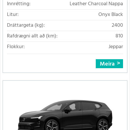
Innrétting:
Leather Charcoal Nappa
Litur:
Onyx Black
Dráttargeta (kg):
2400
Rafdrægni allt að (km):
810
Flokkur:
Jeppar
Meira