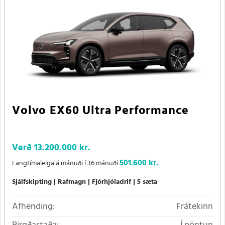
Volvo EX60 Ultra Performance
Verð
13.200.000 kr.
501.600 kr.
Langtímaleiga á mánuði í 36 mánuði
Sjálfskipting
Rafmagn
Fjórhjóladrif
5 sæta
Afhending:
Frátekinn