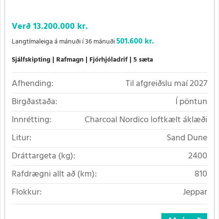
Verð
13.200.000 kr.
501.600 kr.
Langtímaleiga á mánuði í 36 mánuði
Sjálfskipting
Rafmagn
Fjórhjóladrif
5 sæta
Afhending:
Til afgreiðslu maí 2027
Birgðastaða:
Í pöntun
Innrétting:
Charcoal Nordico loftkælt áklæði
Litur:
Sand Dune
Dráttargeta (kg):
2400
Rafdrægni allt að (km):
810
Flokkur:
Jeppar