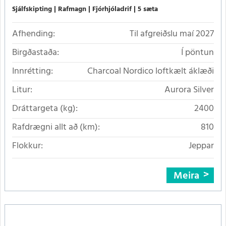
Sjálfskipting
Rafmagn
Fjórhjóladrif
5 sæta
Afhending:
Til afgreiðslu maí 2027
Birgðastaða:
Í pöntun
Innrétting:
Charcoal Nordico loftkælt áklæði
Litur:
Aurora Silver
Dráttargeta (kg):
2400
Rafdrægni allt að (km):
810
Flokkur:
Jeppar
Meira