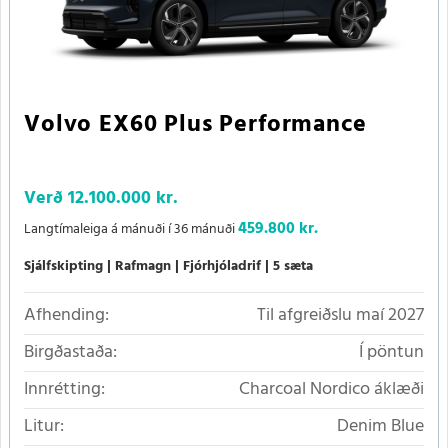
Volvo EX60 Plus Performance
Verð
12.100.000 kr.
459.800 kr.
Langtímaleiga á mánuði í 36 mánuði
Sjálfskipting
Rafmagn
Fjórhjóladrif
5 sæta
Afhending:
Til afgreiðslu maí 2027
Birgðastaða:
Í pöntun
Innrétting:
Charcoal Nordico áklæði
Litur:
Denim Blue