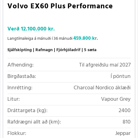
Volvo EX60 Plus Performance
Verð
12.100.000 kr.
459.800 kr.
Langtímaleiga á mánuði í 36 mánuði
Sjálfskipting
Rafmagn
Fjórhjóladrif
5 sæta
Afhending:
Til afgreiðslu maí 2027
Birgðastaða:
Í pöntun
Innrétting:
Charcoal Nordico áklæði
Litur:
Vapour Grey
Dráttargeta (kg):
2400
Rafdrægni allt að (km):
810
Flokkur:
Jeppar