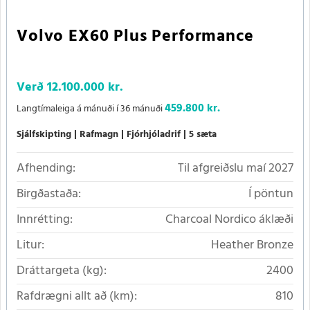
Volvo EX60 Plus Performance
Verð
12.100.000 kr.
459.800 kr.
Langtímaleiga á mánuði í 36 mánuði
Sjálfskipting
Rafmagn
Fjórhjóladrif
5 sæta
Afhending:
Til afgreiðslu maí 2027
Birgðastaða:
Í pöntun
Innrétting:
Charcoal Nordico áklæði
Litur:
Heather Bronze
Dráttargeta (kg):
2400
Rafdrægni allt að (km):
810