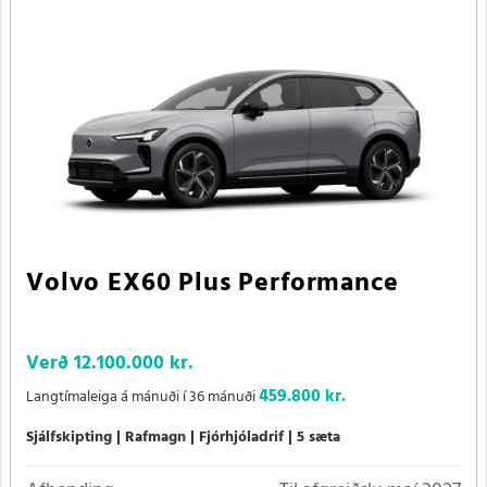
Volvo EX60 Plus Performance
Verð
12.100.000 kr.
459.800 kr.
Langtímaleiga á mánuði í 36 mánuði
Sjálfskipting
Rafmagn
Fjórhjóladrif
5 sæta