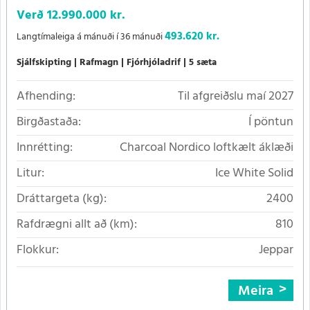
Verð
12.990.000 kr.
493.620 kr.
Langtímaleiga á mánuði í 36 mánuði
Sjálfskipting
Rafmagn
Fjórhjóladrif
5 sæta
Afhending:
Til afgreiðslu maí 2027
Birgðastaða:
Í pöntun
Innrétting:
Charcoal Nordico loftkælt áklæði
Litur:
Ice White Solid
Dráttargeta (kg):
2400
Rafdrægni allt að (km):
810
Flokkur:
Jeppar
Meira