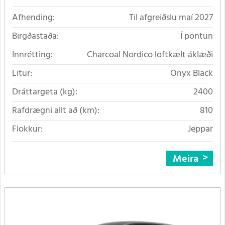
Afhending:
Til afgreiðslu maí 2027
Birgðastaða:
Í pöntun
Innrétting:
Charcoal Nordico loftkælt áklæði
Litur:
Onyx Black
Dráttargeta (kg):
2400
Rafdrægni allt að (km):
810
Flokkur:
Jeppar
Meira