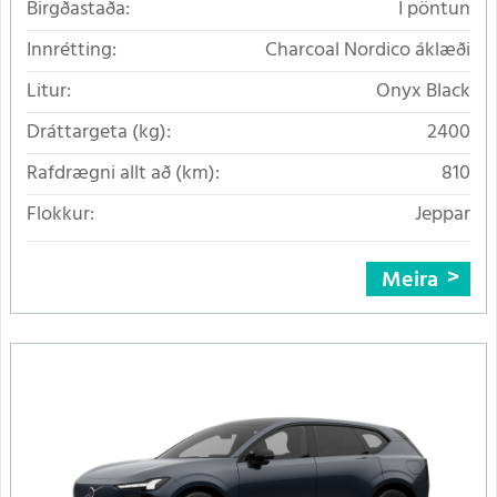
Birgðastaða:
Í pöntun
Innrétting:
Charcoal Nordico áklæði
Litur:
Onyx Black
Dráttargeta (kg):
2400
Rafdrægni allt að (km):
810
Flokkur:
Jeppar
Meira