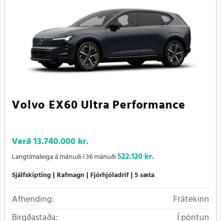
Volvo EX60 Ultra Performance
Verð
13.740.000 kr.
522.120 kr.
Langtímaleiga á mánuði í 36 mánuði
Sjálfskipting
Rafmagn
Fjórhjóladrif
5 sæta
Afhending:
Frátekinn
Birgðastaða:
Í pöntun