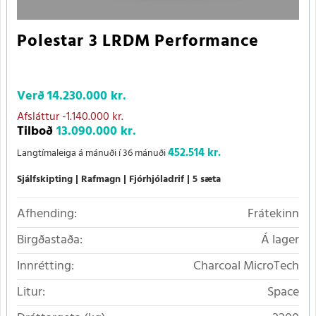
Polestar 3 LRDM Performance
Verð
14.230.000 kr.
Afsláttur
-1.140.000 kr.
Tilboð
13.090.000 kr.
452.514 kr.
Langtímaleiga á mánuði í 36 mánuði
Sjálfskipting
Rafmagn
Fjórhjóladrif
5 sæta
Afhending:
Frátekinn
Birgðastaða:
Á lager
Innrétting:
Charcoal MicroTech
Litur:
Space