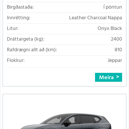
Birgðastaða:
Í pöntun
Innrétting:
Leather Charcoal Nappa
Litur:
Onyx Black
Dráttargeta (kg):
2400
Rafdrægni allt að (km):
810
Flokkur:
Jeppar
Meira