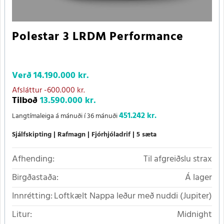
Polestar 3 LRDM Performance
Verð
14.190.000 kr.
Afsláttur
-600.000 kr.
Tilboð
13.590.000 kr.
451.242 kr.
Langtímaleiga á mánuði í 36 mánuði
Sjálfskipting
Rafmagn
Fjórhjóladrif
5 sæta
Afhending:
Til afgreiðslu strax
Birgðastaða:
Á lager
Innrétting:
Loftkælt Nappa leður með nuddi (Jupiter)
Litur:
Midnight