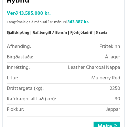
Hybrid
Verð
13.595.000 kr.
343.387 kr.
Langtímaleiga á mánuði í 36 mánuði
Sjálfskipting
Raf.tengill / Bensín
Fjórhjóladrif
5 sæta
Afhending:
Frátekinn
Birgðastaða:
Á lager
Innrétting:
Leather Charcoal Nappa
Litur:
Mulberry Red
Dráttargeta (kg):
2250
Rafdrægni allt að (km):
80
Flokkur:
Jeppar
Meira