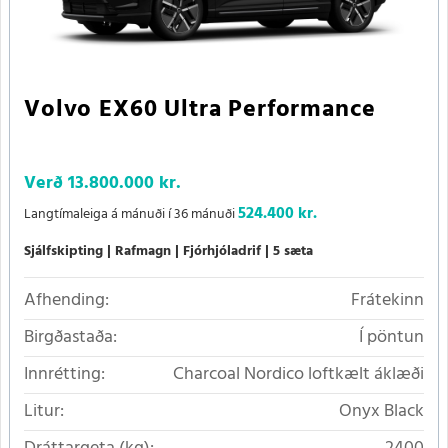
Volvo EX60 Ultra Performance
Verð
13.800.000 kr.
524.400 kr.
Langtímaleiga á mánuði í 36 mánuði
Sjálfskipting
Rafmagn
Fjórhjóladrif
5 sæta
Afhending:
Frátekinn
Birgðastaða:
Í pöntun
Innrétting:
Charcoal Nordico loftkælt áklæði
Litur:
Onyx Black