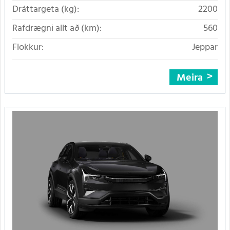
Dráttargeta (kg):
2200
Rafdrægni allt að (km):
560
Flokkur:
Jeppar
Meira