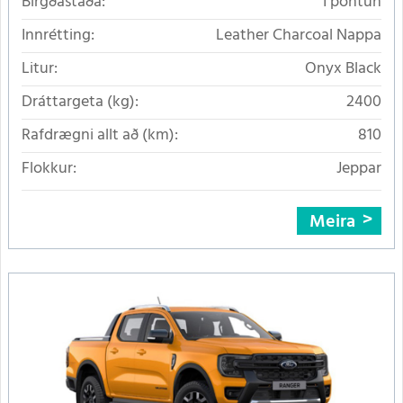
Birgðastaða:
Í pöntun
Innrétting:
Leather Charcoal Nappa
Litur:
Onyx Black
Dráttargeta (kg):
2400
Rafdrægni allt að (km):
810
Flokkur:
Jeppar
Meira