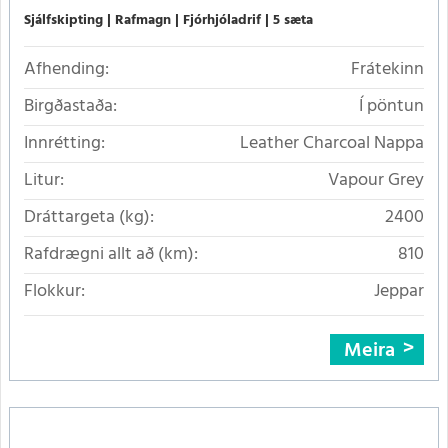
Sjálfskipting
Rafmagn
Fjórhjóladrif
5 sæta
Afhending:
Frátekinn
Birgðastaða:
Í pöntun
Innrétting:
Leather Charcoal Nappa
Litur:
Vapour Grey
Dráttargeta (kg):
2400
Rafdrægni allt að (km):
810
Flokkur:
Jeppar
Meira