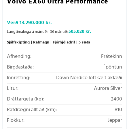
Volvo EX60 Ultra Performance
Verð
13.290.000 kr.
505.020 kr.
Langtímaleiga á mánuði í 36 mánuði
Sjálfskipting
Rafmagn
Fjórhjóladrif
5 sæta
Afhending:
Frátekinn
Birgðastaða:
Í pöntun
Innrétting:
Dawn Nordico loftkælt áklæði
Litur:
Aurora Silver
Dráttargeta (kg):
2400
Rafdrægni allt að (km):
810
Flokkur:
Jeppar