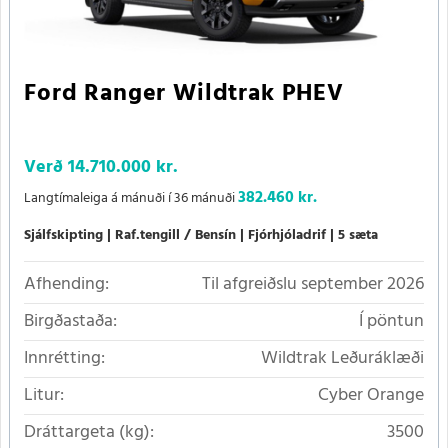
Ford Ranger Wildtrak PHEV
Verð
14.710.000 kr.
382.460 kr.
Langtímaleiga á mánuði í 36 mánuði
Sjálfskipting
Raf.tengill / Bensín
Fjórhjóladrif
5 sæta
Afhending:
Til afgreiðslu september 2026
Birgðastaða:
Í pöntun
Innrétting:
Wildtrak Leðuráklæði
Litur:
Cyber Orange
Dráttargeta (kg):
3500