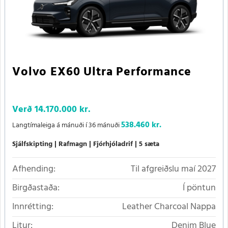
Volvo EX60 Ultra Performance
Verð
14.170.000 kr.
538.460 kr.
Langtímaleiga á mánuði í 36 mánuði
Sjálfskipting
Rafmagn
Fjórhjóladrif
5 sæta
Afhending:
Til afgreiðslu maí 2027
Birgðastaða:
Í pöntun
Innrétting:
Leather Charcoal Nappa
Litur:
Denim Blue