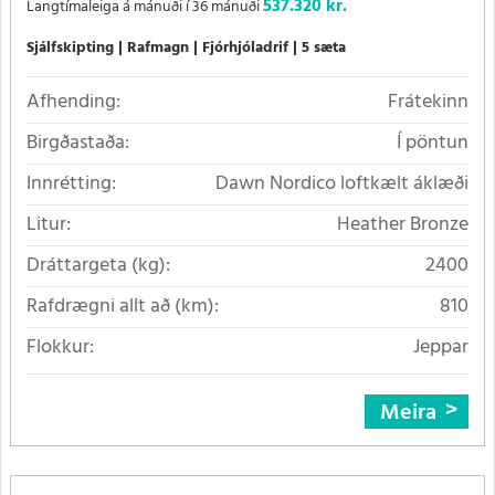
537.320 kr.
Langtímaleiga á mánuði í 36 mánuði
Sjálfskipting
Rafmagn
Fjórhjóladrif
5 sæta
Afhending:
Frátekinn
Birgðastaða:
Í pöntun
Innrétting:
Dawn Nordico loftkælt áklæði
Litur:
Heather Bronze
Dráttargeta (kg):
2400
Rafdrægni allt að (km):
810
Flokkur:
Jeppar
Meira