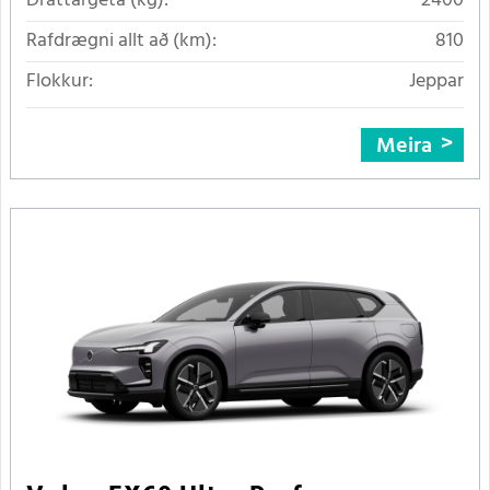
Dráttargeta (kg):
2400
Rafdrægni allt að (km):
810
Flokkur:
Jeppar
Meira