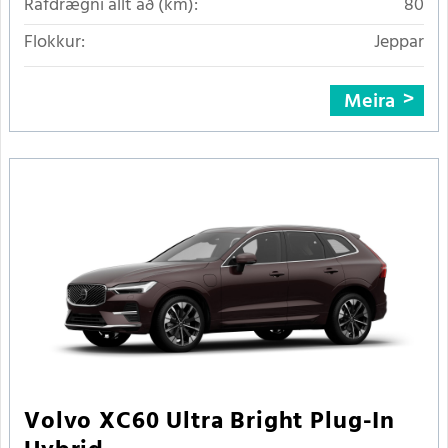
Rafdrægni allt að (km):
80
Flokkur:
Jeppar
Meira
Volvo XC60 Ultra Bright Plug-In