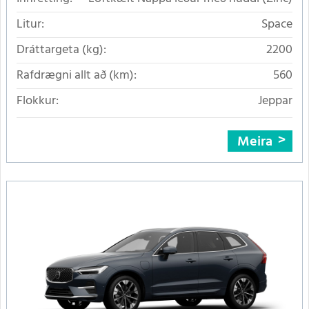
Litur:
Space
Dráttargeta (kg):
2200
Rafdrægni allt að (km):
560
Flokkur:
Jeppar
Meira