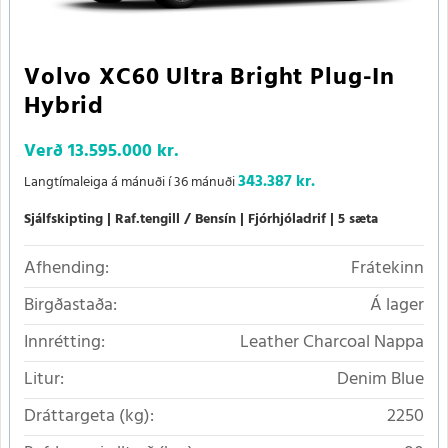
Volvo XC60 Ultra Bright Plug-In
Hybrid
Verð
13.595.000 kr.
343.387 kr.
Langtímaleiga á mánuði í 36 mánuði
Sjálfskipting
Raf.tengill / Bensín
Fjórhjóladrif
5 sæta
Afhending:
Frátekinn
Birgðastaða:
Á lager
Innrétting:
Leather Charcoal Nappa
Litur:
Denim Blue
Dráttargeta (kg):
2250