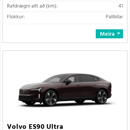
Rafdrægni allt að (km):
41
Flokkur:
Pallbílar
Meira
Volvo ES90 Ultra