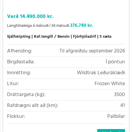
Verð
14.490.000 kr.
376.740 kr.
Langtímaleiga á mánuði í 36 mánuði
Sjálfskipting
Raf.tengill / Bensín
Fjórhjóladrif
5 sæta
Afhending:
Til afgreiðslu september 2026
Birgðastaða:
Í pöntun
Innrétting:
Wildtrak Leðuráklæði
Litur:
Frozen White
Dráttargeta (kg):
3500
Rafdrægni allt að (km):
41
Flokkur:
Pallbílar