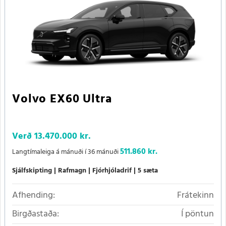
Volvo EX60 Ultra
Verð
13.470.000 kr.
511.860 kr.
Langtímaleiga á mánuði í 36 mánuði
Sjálfskipting
Rafmagn
Fjórhjóladrif
5 sæta
Afhending:
Frátekinn
Birgðastaða:
Í pöntun