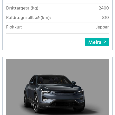
Dráttargeta (kg):
2400
Rafdrægni allt að (km):
810
Flokkur:
Jeppar
Meira