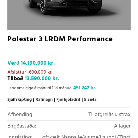
Polestar 3 LRDM Performance
Verð
14.190.000 kr.
Afsláttur
-600.000 kr.
Tilboð
13.590.000 kr.
451.242 kr.
Langtímaleiga á mánuði í 36 mánuði
Sjálfskipting
Rafmagn
Fjórhjóladrif
5 sæta
Afhending:
Til afgreiðslu strax
Birgðastaða:
Á lager
Innrétting:
Loftkælt Nappa leður með nuddi (Zinc)