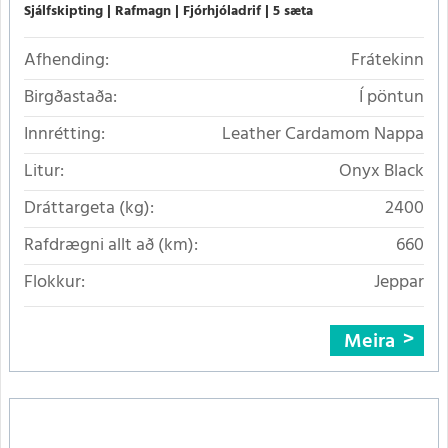
Sjálfskipting
Rafmagn
Fjórhjóladrif
5 sæta
Afhending:
Frátekinn
Birgðastaða:
Í pöntun
Innrétting:
Leather Cardamom Nappa
Litur:
Onyx Black
Dráttargeta (kg):
2400
Rafdrægni allt að (km):
660
Flokkur:
Jeppar
Meira