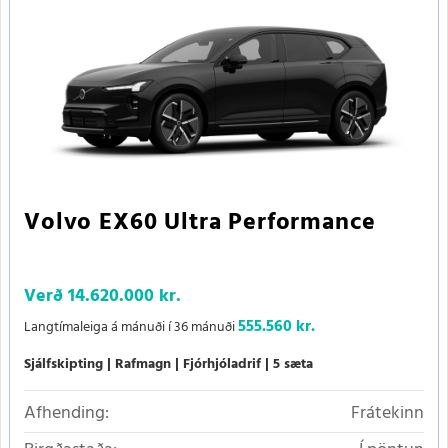
Volvo EX60 Ultra Performance
Verð
14.620.000 kr.
555.560 kr.
Langtímaleiga á mánuði í 36 mánuði
Sjálfskipting
Rafmagn
Fjórhjóladrif
5 sæta
Afhending:
Frátekinn