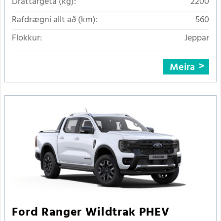
Dráttargeta (kg):
2200
Rafdrægni allt að (km):
560
Flokkur:
Jeppar
Meira
Ford Ranger Wildtrak PHEV