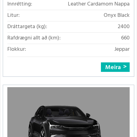
Innrétting:
Leather Cardamom Nappa
Litur:
Onyx Black
Dráttargeta (kg):
2400
Rafdrægni allt að (km):
660
Flokkur:
Jeppar
Meira