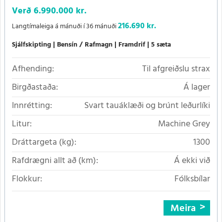
Verð
6.990.000 kr.
216.690 kr.
Langtímaleiga á mánuði í 36 mánuði
Sjálfskipting
Bensín / Rafmagn
Framdrif
5 sæta
Afhending:
Til afgreiðslu strax
Birgðastaða:
Á lager
Innrétting:
Svart tauáklæði og brúnt leðurlíki
Litur:
Machine Grey
Dráttargeta (kg):
1300
Rafdrægni allt að (km):
Á ekki við
Flokkur:
Fólksbílar
Meira