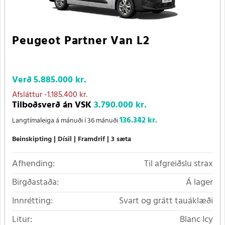
Peugeot Partner Van L2
Verð
5.885.000 kr.
Afsláttur
-1.185.400 kr.
Tilboðsverð án VSK
3.790.000 kr.
136.342 kr.
Langtímaleiga á mánuði í 36 mánuði
Beinskipting
Dísil
Framdrif
3 sæta
Afhending:
Til afgreiðslu strax
Birgðastaða:
Á lager
Innrétting:
Svart og grátt tauáklæði
Litur:
Blanc Icy