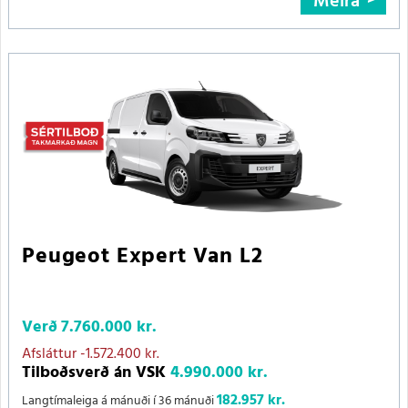
Meira
Peugeot Expert Van L2
Verð
7.760.000 kr.
Afsláttur
-1.572.400 kr.
Tilboðsverð án VSK
4.990.000 kr.
182.957 kr.
Langtímaleiga á mánuði í 36 mánuði