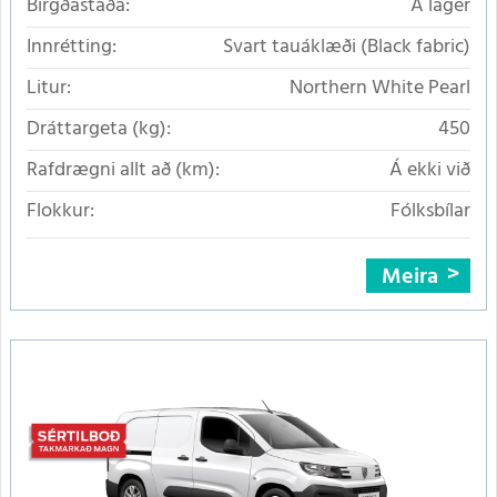
Birgðastaða:
Á lager
Innrétting:
Svart tauáklæði (Black fabric)
Litur:
Northern White Pearl
Dráttargeta (kg):
450
Rafdrægni allt að (km):
Á ekki við
Flokkur:
Fólksbílar
Meira