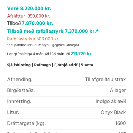
Verð
8.220.000 kr.
Afsláttur
-350.000 kr.
Tilboð
7.870.000 kr.
Tilboð með rafbílastyrk
7.370.000 kr.
*
Rafbílastyrkur 500.000 kr.
*Kaupandinn sækir um styrk í gegnum Orkusjóð
213.720 kr.
Langtímaleiga á mánuði í 36 mánuði
Sjálfskipting
Rafmagn
Fjórhjóladrif
5 sæta
Afhending:
Til afgreiðslu strax
Birgðastaða:
Á lager
Innrétting:
Indigo áklæði
Litur:
Onyx Black
Dráttargeta (kg):
1600