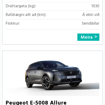
Dráttargeta (kg):
1030
Rafdrægni allt að (km):
Á ekki við
Flokkur:
Sendibílar
Meira
Peugeot E-5008 Allure