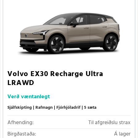
Volvo EX30 Recharge Ultra
LRAWD
Verð
væntanlegt
Sjálfskipting
Rafmagn
Fjórhjóladrif
5 sæta
Afhending:
Til afgreiðslu strax
Birgðastaða:
Á lager