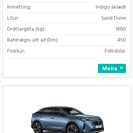
Innrétting:
Indigo áklæði
Litur:
Sand Dune
Dráttargeta (kg):
1600
Rafdrægni allt að (km):
450
Flokkur:
Fólksbílar
Meira