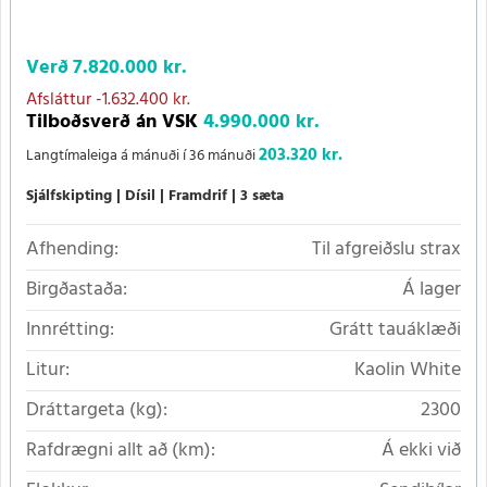
Verð
7.820.000 kr.
Afsláttur
-1.632.400 kr.
Tilboðsverð án VSK
4.990.000 kr.
203.320 kr.
Langtímaleiga á mánuði í 36 mánuði
Sjálfskipting
Dísil
Framdrif
3 sæta
Afhending:
Til afgreiðslu strax
Birgðastaða:
Á lager
Innrétting:
Grátt tauáklæði
Litur:
Kaolin White
Dráttargeta (kg):
2300
Rafdrægni allt að (km):
Á ekki við