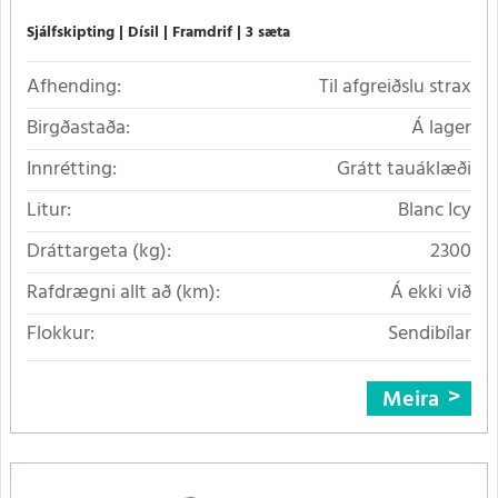
Sjálfskipting
Dísil
Framdrif
3 sæta
Afhending:
Til afgreiðslu strax
Birgðastaða:
Á lager
Innrétting:
Grátt tauáklæði
Litur:
Blanc Icy
Dráttargeta (kg):
2300
Rafdrægni allt að (km):
Á ekki við
Flokkur:
Sendibílar
Meira