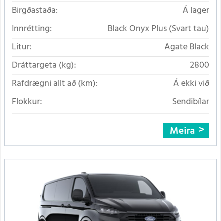
Birgðastaða:
Á lager
Innrétting:
Black Onyx Plus (Svart tau)
Litur:
Agate Black
Dráttargeta (kg):
2800
Rafdrægni allt að (km):
Á ekki við
Flokkur:
Sendibílar
Meira