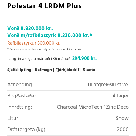
Polestar 4 LRDM Plus
Verð
9.830.000 kr.
Verð m/rafbílastyrk
9.330.000 kr.
*
Rafbílastyrkur 500.000 kr.
*Kaupandinn sækir um styrk í gegnum Orkusjóð
294.900 kr.
Langtímaleiga á mánuði í 36 mánuði
Sjálfskipting
Rafmagn
Fjórhjóladrif
5 sæta
Afhending:
Til afgreiðslu strax
Birgðastaða:
Á lager
Innrétting:
Charcoal MicroTech í Zinc Deco
Litur:
Snow
Dráttargeta (kg):
2000