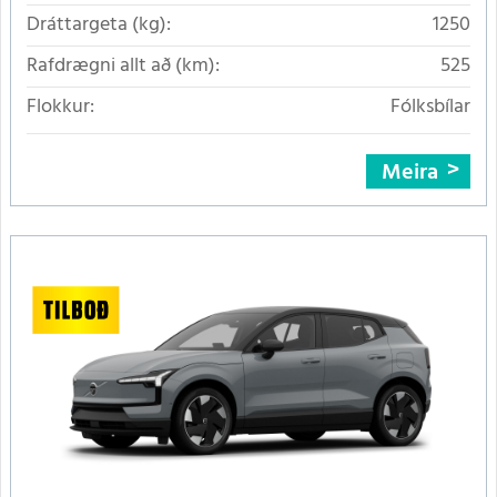
Dráttargeta (kg):
1250
Rafdrægni allt að (km):
525
Flokkur:
Fólksbílar
Meira