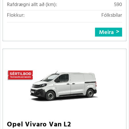
Rafdrægni allt að (km):
590
Flokkur:
Fólksbílar
Meira
Opel Vivaro Van L2