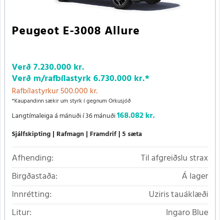
Peugeot E-3008 Allure
Verð
7.230.000 kr.
Verð m/rafbílastyrk
6.730.000 kr.
*
Rafbílastyrkur 500.000 kr.
*Kaupandinn sækir um styrk í gegnum Orkusjóð
168.082 kr.
Langtímaleiga á mánuði í 36 mánuði
Sjálfskipting
Rafmagn
Framdrif
5 sæta
Afhending:
Til afgreiðslu strax
Birgðastaða:
Á lager
Innrétting:
Uziris tauáklæði
Litur:
Ingaro Blue