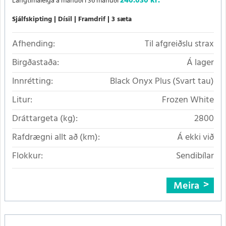
240.030 kr.
Langtímaleiga á mánuði í 36 mánuði
Sjálfskipting
Dísil
Framdrif
3 sæta
Afhending:
Til afgreiðslu strax
Birgðastaða:
Á lager
Innrétting:
Black Onyx Plus (Svart tau)
Litur:
Frozen White
Dráttargeta (kg):
2800
Rafdrægni allt að (km):
Á ekki við
Flokkur:
Sendibílar
Meira