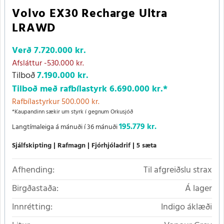
Volvo EX30 Recharge Ultra
LRAWD
Verð
7.720.000 kr.
Afsláttur
-530.000 kr.
Tilboð
7.190.000 kr.
Tilboð með rafbílastyrk
6.690.000 kr.
*
Rafbílastyrkur 500.000 kr.
*Kaupandinn sækir um styrk í gegnum Orkusjóð
195.779 kr.
Langtímaleiga á mánuði í 36 mánuði
Sjálfskipting
Rafmagn
Fjórhjóladrif
5 sæta
Afhending:
Til afgreiðslu strax
Birgðastaða:
Á lager
Innrétting:
Indigo áklæði