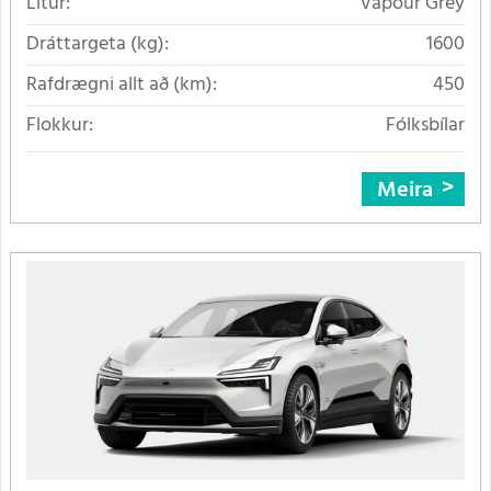
Litur:
Vapour Grey
Dráttargeta (kg):
1600
Rafdrægni allt að (km):
450
Flokkur:
Fólksbílar
Meira