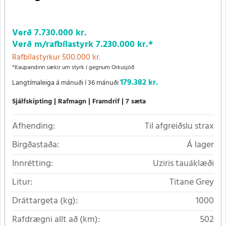
Verð
7.730.000 kr.
Verð m/rafbílastyrk
7.230.000 kr.
*
Rafbílastyrkur 500.000 kr.
*Kaupandinn sækir um styrk í gegnum Orkusjóð
179.382 kr.
Langtímaleiga á mánuði í 36 mánuði
Sjálfskipting
Rafmagn
Framdrif
7 sæta
Afhending:
Til afgreiðslu strax
Birgðastaða:
Á lager
Innrétting:
Uziris tauáklæði
Litur:
Titane Grey
Dráttargeta (kg):
1000
Rafdrægni allt að (km):
502