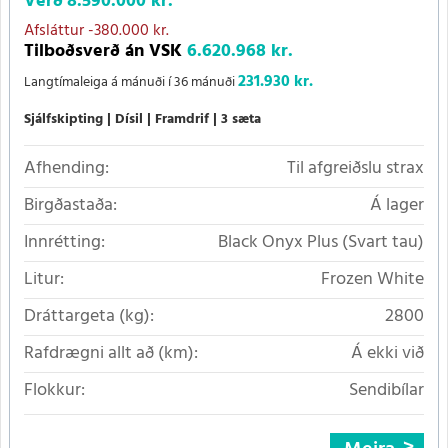
Verð
8.590.000 kr.
Afsláttur
-380.000 kr.
Tilboðsverð án VSK
6.620.968 kr.
231.930 kr.
Langtímaleiga á mánuði í 36 mánuði
Sjálfskipting
Dísil
Framdrif
3 sæta
Afhending:
Til afgreiðslu strax
Birgðastaða:
Á lager
Innrétting:
Black Onyx Plus (Svart tau)
Litur:
Frozen White
Dráttargeta (kg):
2800
Rafdrægni allt að (km):
Á ekki við
Flokkur:
Sendibílar