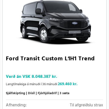
Ford Transit Custom L1H1 Trend
Verð án VSK
8.048.387 kr.
269.460 kr.
Langtímaleiga á mánuði í 36 mánuði
Sjálfskipting
Dísil
Fjórhjóladrif
3 sæta
Afhending:
Til afgreiðslu strax