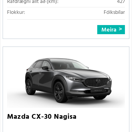
Rafdrægni allt að (km):
427
Flokkur:
Fólksbílar
Meira
Mazda CX-30 Nagisa