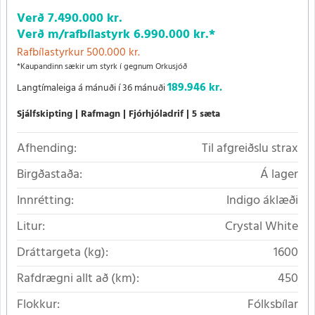
Verð
7.490.000 kr.
Verð m/rafbílastyrk
6.990.000 kr.
*
Rafbílastyrkur 500.000 kr.
*Kaupandinn sækir um styrk í gegnum Orkusjóð
189.946 kr.
Langtímaleiga á mánuði í 36 mánuði
Sjálfskipting
Rafmagn
Fjórhjóladrif
5 sæta
Afhending:
Til afgreiðslu strax
Birgðastaða:
Á lager
Innrétting:
Indigo áklæði
Litur:
Crystal White
Dráttargeta (kg):
1600
Rafdrægni allt að (km):
450
Flokkur:
Fólksbílar