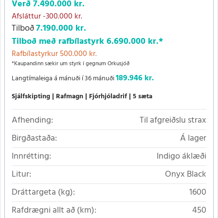
Verð
7.490.000 kr.
Afsláttur
-300.000 kr.
Tilboð
7.190.000 kr.
Tilboð með rafbílastyrk
6.690.000 kr.
*
Rafbílastyrkur 500.000 kr.
*Kaupandinn sækir um styrk í gegnum Orkusjóð
189.946 kr.
Langtímaleiga á mánuði í 36 mánuði
Sjálfskipting
Rafmagn
Fjórhjóladrif
5 sæta
Afhending:
Til afgreiðslu strax
Birgðastaða:
Á lager
Innrétting:
Indigo áklæði
Litur:
Onyx Black
Dráttargeta (kg):
1600
Rafdrægni allt að (km):
450