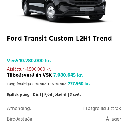
Ford Transit Custom L2H1 Trend
Verð
10.280.000 kr.
Afsláttur
-1.500.000 kr.
Tilboðsverð án VSK
7.080.645 kr.
277.560 kr.
Langtímaleiga á mánuði í 36 mánuði
Sjálfskipting
Dísil
Fjórhjóladrif
3 sæta
Afhending:
Til afgreiðslu strax
Birgðastaða:
Á lager