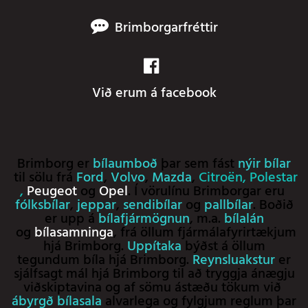
Brimborgarfréttir
Við erum á facebook
Brimborg er
bílaumboð
þar sem fást
nýir bílar
til sölu frá
Ford
,
Volvo
,
Mazda
,
Citroën
,
Polestar
,
Peugeot
og
Opel
. Í vörulínu Brimborgar eru
fólksbílar
,
jeppar
,
sendibílar
og
pallbílar
. Boðið
er upp á
bílafjármögnun
, m.a.
bílalán
og
bílasamninga
, frá öllum fjármálafyrirtækjum
hjá Brimborg.
Uppítaka
býðst á öllum
tegundum bíla hjá Brimborg.
Reynsluakstur
er
sjálfsagt mál hjá Brimborg til að tryggja ánægju
viðskiptavina og af sömu ástæðu tökum við
ábyrgð bílasala
alvarlega og fylgjum reglum þar