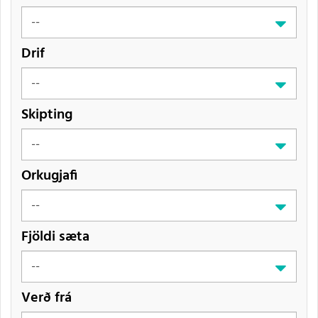
Drif
Skipting
Orkugjafi
Fjöldi sæta
Verð frá