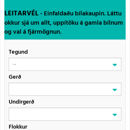
LEITARVÉL
- Einfaldaðu bílakaupin. Láttu
okkur sjá um allt, uppítöku á gamla bílnum
og val á fjármögnun.
Tegund
Gerð
Undirgerð
Flokkur