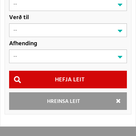
Verð til
Afhending
Hefja
HREINSA LEIT
leit