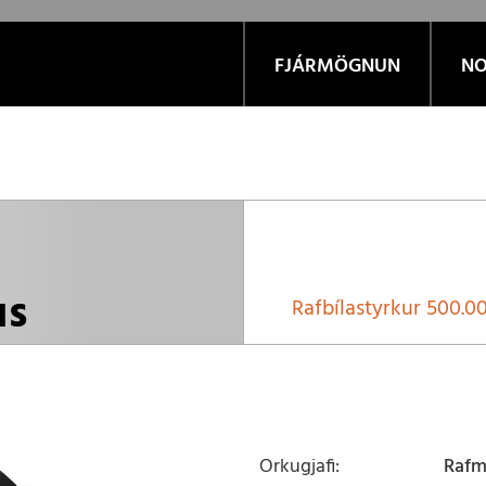
FJÁRMÖGNUN
NO
us
Rafbílastyrkur
500.00
Orkugjafi
Raf