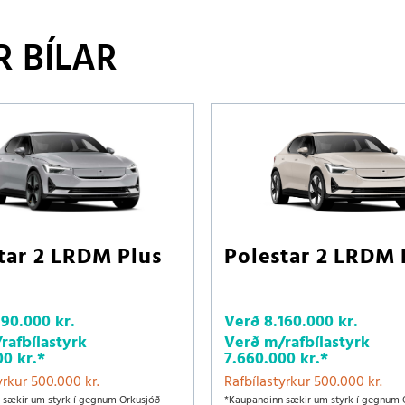
 BÍLAR
tar 2 LRDM Plus
Polestar 2 LRDM 
190.000 kr.
Verð
8.160.000 kr.
rafbílastyrk
Verð m/rafbílastyrk
00 kr.
*
7.660.000 kr.
*
yrkur 500.000 kr.
Rafbílastyrkur 500.000 kr.
 sækir um styrk í gegnum Orkusjóð
*Kaupandinn sækir um styrk í gegnum 