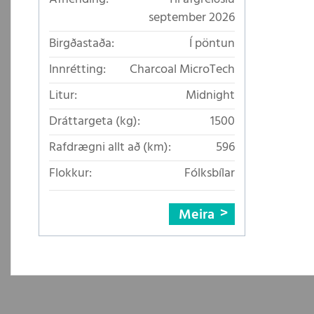
september 2026
Birgðastaða:
Í pöntun
Innrétting:
Charcoal MicroTech
Litur:
Midnight
Dráttargeta (kg):
1500
Rafdrægni allt að (km):
596
Flokkur:
Fólksbílar
Meira