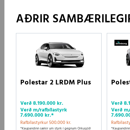
AÐRIR SAMBÆRILEGIR
Poles
Polestar 2 LRDM Plus
Verð
8.
Verð
8.190.000 kr.
Verð m/
Verð m/rafbílastyrk
7.690.0
7.690.000 kr.
*
Rafbílast
Rafbílastyrkur 500.000 kr.
*Kaupandinn
*Kaupandinn sækir um styrk í gegnum Orkusjóð