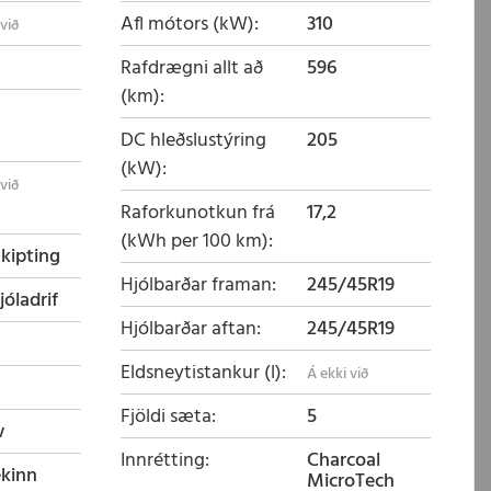
Afl mótors (kW)
310
Rafdrægni allt að
596
(km)
DC hleðslustýring
205
(kW)
Raforkunotkun frá
17,2
(kWh per 100 km)
skipting
Hjólbarðar framan
245/45R19
jóladrif
Hjólbarðar aftan
245/45R19
Eldsneytistankur (l)
Fjöldi sæta
5
w
Innrétting
Charcoal
ekinn
MicroTech