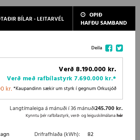
OPIÐ
TAÐIR BÍLAR - LEITARVÉL
HAFÐU SAMBAND
Facebook
Twitter
Deila
Verð
8.190.000 kr.
Verð með rafbílastyrk
7.690.000 kr.
*
0 kr.
*Kaupandinn sækir um styrk í gegnum Orkusjóð
Langtímaleiga á mánuði í 36 mánuði
245.700 kr.
Kynntu þér rafbílastyrk, verð- og leiguskilmálana
hér
magn
Drifrafhlaða (kWh)
82