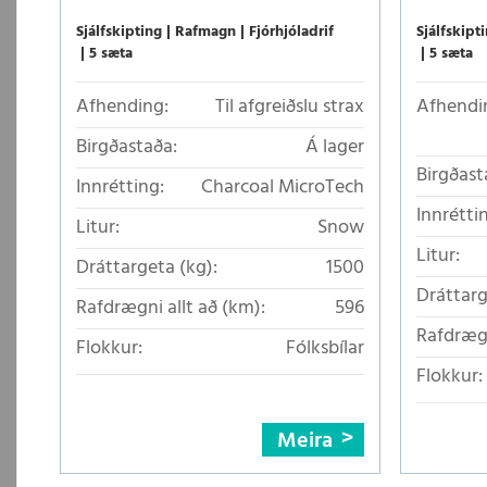
Sjálfskipt
Sjálfskipting
Rafmagn
Fjórhjóladrif
5 sæta
5 sæta
Afhendi
Afhending:
Til afgreiðslu strax
Birgðastaða:
Á lager
Birgðast
Innrétting:
Charcoal MicroTech
Innrétti
Litur:
Snow
Litur:
Dráttargeta (kg):
1500
Dráttarg
Rafdrægni allt að (km):
596
Rafdrægn
Flokkur:
Fólksbílar
Flokkur:
Meira