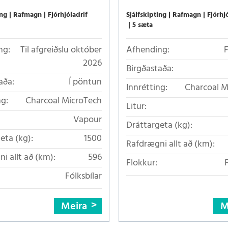
ing
Rafmagn
Fjórhjóladrif
Sjálfskipting
Rafmagn
Fjórhj
5 sæta
ng:
Til afgreiðslu október
Afhending:
2026
Birgðastaða:
aða:
Í pöntun
Innrétting:
Charcoal M
ng:
Charcoal MicroTech
Litur:
Vapour
Dráttargeta (kg):
eta (kg):
1500
Rafdrægni allt að (km):
i allt að (km):
596
Flokkur:
Fólksbílar
Meira
M