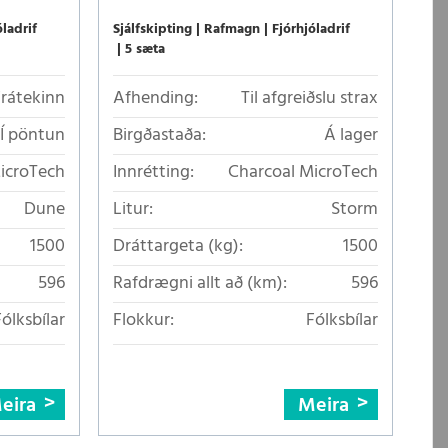
óladrif
Sjálfskipting
Rafmagn
Fjórhjóladrif
5 sæta
Frátekinn
Afhending:
Til afgreiðslu strax
Í pöntun
Birgðastaða:
Á lager
icroTech
Innrétting:
Charcoal MicroTech
Dune
Litur:
Storm
1500
Dráttargeta (kg):
1500
596
Rafdrægni allt að (km):
596
Fólksbílar
Flokkur:
Fólksbílar
eira
Meira