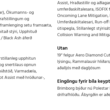
Assist, Hraðastillir og aðl
umferðaskiltalesara, ISOFIX 
rar), Ökumanns- og
Oncoming Lane Mitigation, P
rafstillingum og
Umferðaskiltalesari, Run-off
 framlenging setu framsæta,
útispegla, Stillanlegt stýris
itað stýri, Upphituð
Collision Warning and Miti
/ Black Ash áferð
Utan
19“ felgur Aero Diamond Cut
orstillanleg upphitun
lýsingu, Rammalausir hliðar
 og snertilaus opnun
aðalljós með dagljósum
 miðstöð, Varmadæla,
lot Assist með hröðunar-,
Eingöngu fyrir bíla keyp
Brimborg býður nú Polestar 
drifrafhlöðu. Ábyrgðin er að