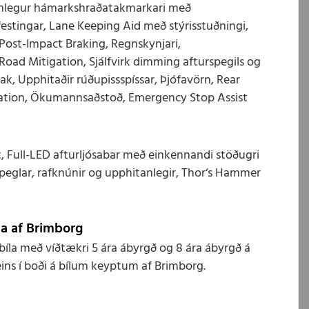
aganlegur hámarkshraðatakmarkari með
festingar, Lane Keeping Aid með stýrisstuðningi,
ost-Impact Braking, Regnskynjari,
 Road Mitigation, Sjálfvirk dimming afturspegils og
átak, Upphitaðir rúðupissspíssar, Þjófavörn, Rear
gation, Ökumannsaðstoð, Emergency Stop Assist
, Full-LED afturljósabar með einkennandi stöðugri
speglar, rafknúnir og upphitanlegir, Thor‘s Hammer
ta af Brimborg
bíla með víðtækri 5 ára ábyrgð og 8 ára ábyrgð á
eins í boði á bílum keyptum af Brimborg.