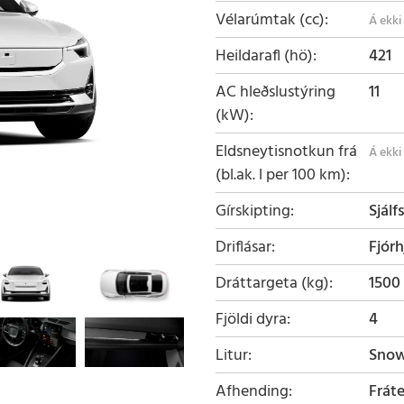
Vélarúmtak (cc)
Heildarafl (hö)
421
AC hleðslustýring
11
(kW)
Eldsneytisnotkun frá
(bl.ak. l per 100 km)
Gírskipting
Sjálf
Driflásar
Fjórh
Dráttargeta (kg)
1500
Fjöldi dyra
4
Litur
Sno
Afhending
Frát