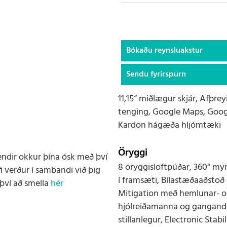
Bókaðu reynsluakstur
Sendu fyrirspurn
11,15“ miðlægur skjár, Afþr
tenging, Google Maps, Goog
Kardon hágæða hljómtæki
Öryggi
endir okkur þína ósk með því
8 öryggisloftpúðar, 360° my
i verður í sambandi við þig
í framsæti, Bílastæðaaðstoð
því að smella
hér
Mitigation með hemlunar- og
hjólreiðamanna og gangandi v
stillanlegur, Electronic Stabi