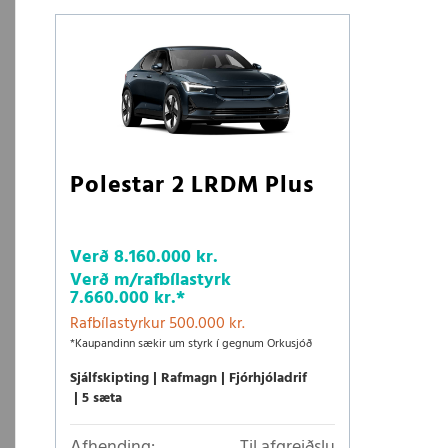
Polestar 2 LRDM Plus
Verð
8.160.000 kr.
Verð m/rafbílastyrk
7.660.000 kr.
*
Rafbílastyrkur 500.000 kr.
*Kaupandinn sækir um styrk í gegnum Orkusjóð
Sjálfskipting
Rafmagn
Fjórhjóladrif
5 sæta
Afhending:
Til afgreiðslu