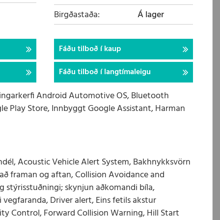
Birgðastaða
Á lager
Fáðu tilboð í kaup
Fáðu tilboð í langtímaleigu
eyingarkerfi Android Automotive OS, Bluetooth
le Play Store, Innbyggt Google Assistant, Harman
ndél, Acoustic Vehicle Alert System, Bakhnykksvörn
 að framan og aftan, Collision Avoidance and
 stýrisstuðningi; skynjun aðkomandi bíla,
egfaranda, Driver alert, Eins fetils akstur
lity Control, Forward Collision Warning, Hill Start