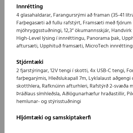
Innrétting
4 glasahaldarar, Farangursrými að framan (35-41 lít
Farþegasæti að fullu rafstýrt, Framsæti með fjórum 
mjóhryggsstuðningi, 12,3“ ökumannsskjár, Handvirk
High-Level lýsing í innréttingu, Panorama þak, Upph
aftursæti, Upphituð framsæti, MicroTech innrétting 
Stjórntæki
2 fjarstýringar, 12V tengi í skotti, 4x USB-C tengi, F
farþegarýmis, Hleðslukapall 7m, Lyklalaust aðgengi
skotthlera, Rafknúinn afturhleri, Rafstýrð 2-svæða
Þráðlaus símhleðsla, Aðlögunarhæfur hraðastillir, Pi
hemlunar- og stýrisstuðningi
Hljómtæki og samskiptakerfi