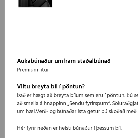
Aukabúnaður umfram staðalbúnað
Premium litur
Viltu breyta bíl í pöntun?
Það er hægt að breyta bílum sem eru í pöntun. Þú s
að smella á hnappinn „Sendu fyrirspurn“. Söluráðgjaf
um hæl.Verð- og búnaðarlista getur þú skoðað með 
Hér fyrir neðan er helsti búnaður í þessum bíl.