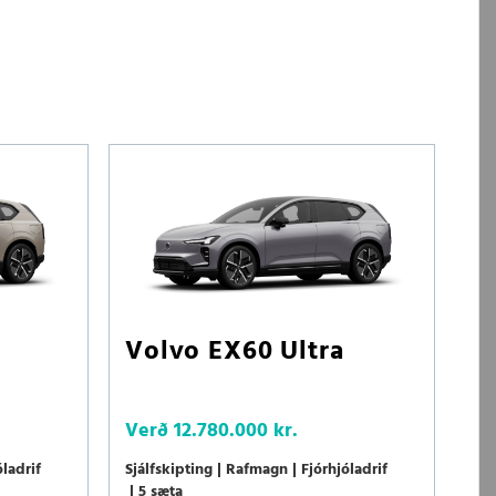
Volvo EX60 Ultra
Verð
12.780.000 kr.
óladrif
Sjálfskipting
Rafmagn
Fjórhjóladrif
5 sæta