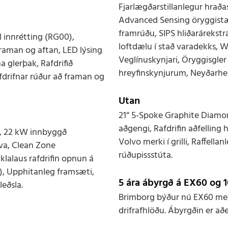
Fjarlægðarstillanlegur hraðas
Advanced Sensing öryggistæk
framrúðu, SIPS hliðarárekstr
 innrétting (RG00),
loftdælu í stað varadekks, 
aman og aftan, LED lýsing
Veglínuskynjari, Öryggisgler
 glerþak, Rafdrifið
hreyfinskynjurum, Neyðarh
fdrifnar rúður að framan og
Utan
21“ 5-Spoke Graphite Diamond
aðgengi, Rafdrifin aðfelling 
n, 22 kW innbyggð
Volvo merki í grilli, Raffell
lva, Clean Zone
rúðupissstúta.
yklalaus rafdrifin opnun á
), Upphitanleg framsæti,
5 ára ábyrgð á EX60 og 1
leðsla.
Brimborg býður nú EX60 með 
drifrafhlöðu. Ábyrgðin er að