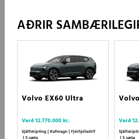
AÐRIR SAMBÆRILEGIR
Volvo EX60 Ultra
Volvo
Verð
12.770.000 kr.
Verð
12
Sjálfskipting
Rafmagn
Fjórhjóladrif
Sjálfskipt
5 sæta
5 sæta