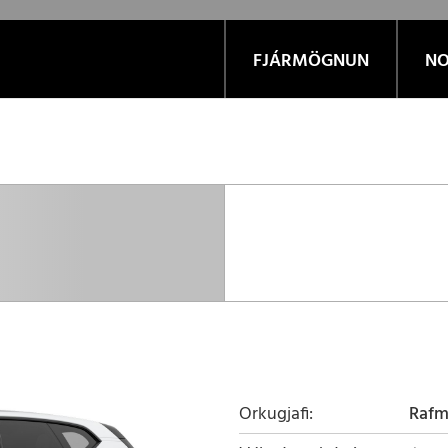
FJÁRMÖGNUN
NO
Orkugjafi
Raf