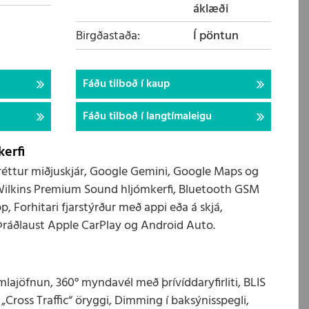
áklæði
Birgðastaða
Í pöntun
Fáðu tilboð í kaup
Fáðu tilboð í langtímaleigu
erfi
 láréttur miðjuskjár, Google Gemini, Google Maps og
Wilkins Premium Sound hljómkerfi, Bluetooth GSM
p, Forhitari fjarstýrður með appi eða á skjá,
 Þráðlaust Apple CarPlay og Android Auto.
ajöfnun, 360° myndavél með þrívíddaryfirliti, BLIS
Cross Traffic“ öryggi, Dimming í baksýnisspegli,