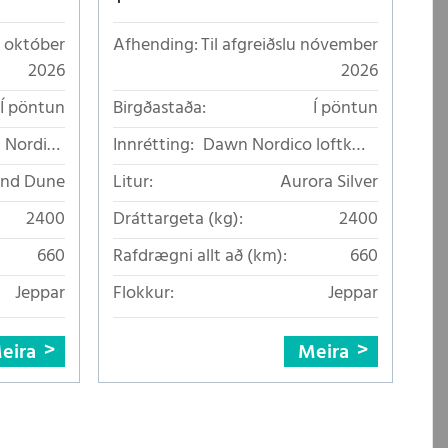
u október
Afhending:
Til afgreiðslu nóvember
2026
2026
Í pöntun
Birgðastaða:
Í pöntun
 Nordico
Innrétting:
Dawn Nordico loftkælt
lt áklæði
áklæði
and Dune
Litur:
Aurora Silver
2400
Dráttargeta (kg):
2400
660
Rafdrægni allt að (km):
660
Jeppar
Flokkur:
Jeppar
eira
Meira