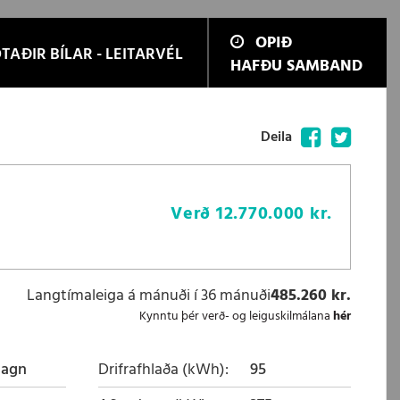
OPIÐ
TAÐIR BÍLAR - LEITARVÉL
HAFÐU SAMBAND
Facebook
Twitter
Deila
Verð
12.770.000 kr.
Langtímaleiga á mánuði í 36 mánuði
485.260 kr.
Kynntu þér verð- og leiguskilmálana
hér
magn
Drifrafhlaða (kWh)
95