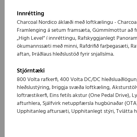
Innrétting
Charcoal Nordico áklæði með loftkælingu - Charcoal
Framlenging á setum framsæta, Gúmmímottur að fr
„High Level“ í innréttingu, Rafskyggjanlegt Panorama
ökumannssæti með minni, Rafdrifið farþegasæti, Ra
aftan, Þráðlaus hleðslustöð fyrir snjallsíma.
Stjórntæki
800 Volta rafkerfi, 400 Volta DC/DC hleðsluaðlögu
hleðslustýring, Þriggja svæða loftkæling, Aksturstö
loftræstikerfi, Eins fetils akstur (One Pedal Drive), L
afturhlera, Sjálfvirk netuppfærsla hugbúnaðar (OTA
Upphitanleg aftursæti, Upphitanlegt stýri, Tvíátta h