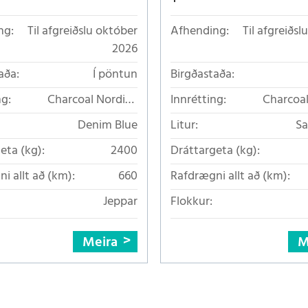
ng:
Til afgreiðslu október
Afhending:
Til afgreiðsl
2026
aða:
Í pöntun
Birgðastaða:
ng:
Charcoal Nordico
Innrétting:
Charcoal
loftkælt áklæði
loftkæ
Denim Blue
Litur:
S
eta (kg):
2400
Dráttargeta (kg):
i allt að (km):
660
Rafdrægni allt að (km):
Jeppar
Flokkur:
Meira
M