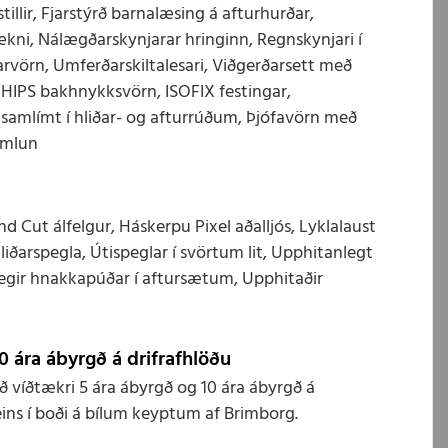
tillir, Fjarstýrð barnalæsing á afturhurðar,
ni, Nálægðarskynjarar hringinn, Regnskynjari í
arvörn, Umferðarskiltalesari, Viðgerðarsett með
WHIPS bakhnykksvörn, ISOFIX festingar,
 samlímt í hliðar- og afturrúðum, Þjófavörn með
emlun
 Cut álfelgur, Háskerpu Pixel aðalljós, Lyklalaust
hliðarspegla, Útispeglar í svörtum lit, Upphitanlegt
anlegir hnakkapúðar í aftursætum, Upphitaðir
0 ára ábyrgð á drifrafhlöðu
víðtækri 5 ára ábyrgð og 10 ára ábyrgð á
eins í boði á bílum keyptum af Brimborg.