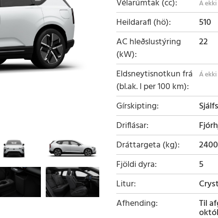
Vélarúmtak (cc)
Heildarafl (hö)
510
AC hleðslustýring
22
(kW)
Eldsneytisnotkun frá
(bl.ak. l per 100 km)
Gírskipting
Sjálf
Driflásar
Fjórh
Dráttargeta (kg)
2400
Fjöldi dyra
5
Litur
Crys
Afhending
Til a
októ