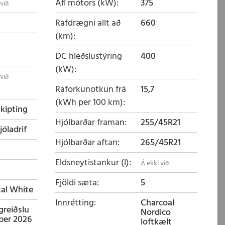
Afl mótors (kW)
375
Rafdrægni allt að
660
(km)
DC hleðslustýring
400
(kW)
Raforkunotkun frá
15,7
(kWh per 100 km)
skipting
Hjólbarðar framan
255/45R21
jóladrif
Hjólbarðar aftan
265/45R21
Eldsneytistankur (l)
Fjöldi sæta
5
tal White
Innrétting
Charcoal
fgreiðslu
Nordico
ber 2026
loftkælt