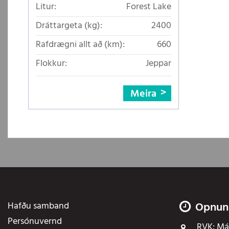
áklæði
Litur:
Forest Lake
Dráttargeta (kg):
2400
Rafdrægni allt að (km):
660
Flokkur:
Jeppar
Meira
Hafðu samband
Opnun
Persónuvernd
RVK:
Mán