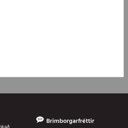
Brimborgarfréttir
Lokað