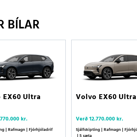
 BÍLAR
 EX60 Ultra
Volvo EX60 Ultra
.770.000 kr.
Verð
12.770.000 kr.
ing
Rafmagn
Fjórhjóladrif
Sjálfskipting
Rafmagn
Fjórhj
5 sæta