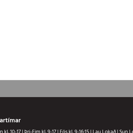
artímar
 kl. 10-17 | Þri-Fim kl. 9-17 | Fös kl. 9-16:15 | Lau Lokað | Sun 