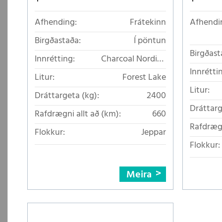
Afhending:
Frátekinn
Afhendi
Birgðastaða:
Í pöntun
Birgðast
Innrétting:
Charcoal Nordico
loftkælt áklæði
Innrétti
Litur:
Forest Lake
Litur:
Dráttargeta (kg):
2400
Dráttarg
Rafdrægni allt að (km):
660
Rafdrægn
Flokkur:
Jeppar
Flokkur:
Meira