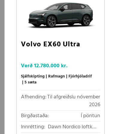
Volvo EX60 Ultra
Verð
12.780.000 kr.
Sjálfskipting
Rafmagn
Fjórhjóladrif
5 sæta
Afhending:
Til afgreiðslu nóvember
2026
Birgðastaða:
Í pöntun
Innrétting:
Dawn Nordico loftkælt