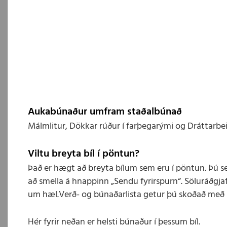
Aukabúnaður umfram staðalbúnað
Málmlitur, Dökkar rúður í farþegarými og Dráttarbeisl
Viltu breyta bíl í pöntun?
Það er hægt að breyta bílum sem eru í pöntun. Þú s
að smella á hnappinn „Sendu fyrirspurn“. Söluráðgjaf
um hæl.Verð- og búnaðarlista getur þú skoðað með 
Hér fyrir neðan er helsti búnaður í þessum bíl.