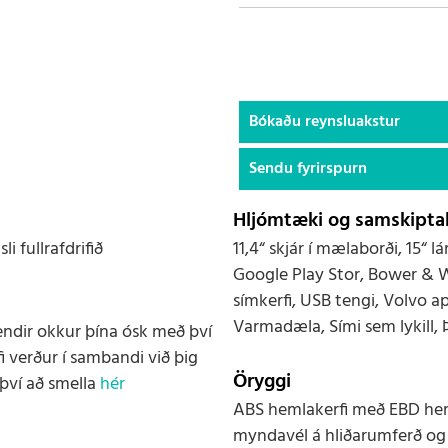
Bókaðu reynsluakstur
Sendu fyrirspurn
Hljómtæki og samskiptak
i fullrafdrifið
11,4“ skjár í mælaborði, 15“
Google Play Stor, Bower & 
símkerfi, USB tengi, Volvo ap
Varmadæla, Sími sem lykill,
endir okkur þína ósk með því
i verður í sambandi við þig
Öryggi
því að smella
hér
ABS hemlakerfi með EBD heml
myndavél á hliðarumferð og „